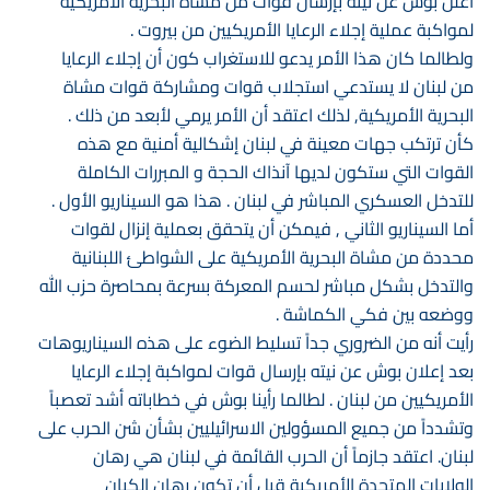
أعلن بوش عن نيته بإرسال قوات من مشاة البحرية الأمريكية
لمواكبة عملية إجلاء الرعايا الأمريكيين من بيروت .
ولطالما كان هذا الأمر يدعو للاستغراب كون أن إجلاء الرعايا
من لبنان لا يستدعي استجلاب قوات ومشاركة قوات مشاة
البحرية الأمريكية, لذلك اعتقد أن الأمر يرمي لأبعد من ذلك .
كأن ترتكب جهات معينة في لبنان إشكالية أمنية مع هذه
القوات التي ستكون لديها آنذاك الحجة و المبررات الكاملة
للتدخل العسكري المباشر في لبنان . هذا هو السيناريو الأول .
أما السيناريو الثاني , فيمكن أن يتحقق بعملية إنزال لقوات
محددة من مشاة البحرية الأمريكية على الشواطئ اللبنانية
والتدخل بشكل مباشر لحسم المعركة بسرعة بمحاصرة حزب الله
ووضعه بين فكي الكماشة .
رأيت أنه من الضروري جداً تسليط الضوء على هذه السيناريوهات
بعد إعلان بوش عن نيته بإرسال قوات لمواكبة إجلاء الرعايا
الأمريكيين من لبنان . لطالما رأينا بوش في خطاباته أشد تعصباً
وتشدداً من جميع المسؤولين الاسرائيليين بشأن شن الحرب على
لبنان. اعتقد جازماً أن الحرب القائمة في لبنان هي رهان
الولايات المتحدة الأمريكية قبل أن تكون رهان الكيان