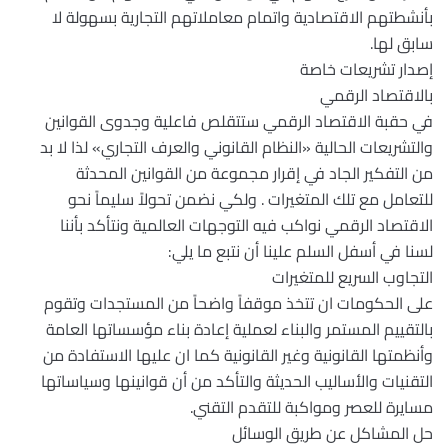
بأنشطتهم الاقتصادية واتمام معاملاتهم التجارية بسهولة لا
سابق لها.
إصدار تشريعات خاصة
بالاقتصاد الرقمي
في حقبة الاقتصاد الرقمي ستتقلص فاعلية وجدوى القوانين
والتشريعات الحالية «النظام القانوني والعرف التجاري» لذا لا بد
من التفكير الجاد في إقرار مجموعة من القوانين المحدثة
للتعامل مع تلك المتغيرات . ولكي نضمن تحولاً سليماً نحو
الاقتصاد الرقمي نواكب فيه التوجهات العالمية ونتأكد بأننا
لسنا في أسفل السلم علينا أن نتبع ما يلي:
التجاوب السريع للمتغيرات
على الحكومات ان تتخذ موقفاً واضحاً من المستجدات وتقوم
بالتقييم المستمر والبناء لعملية إعادة بناء مؤسساتها العامة
وأنظمتها القانونية وغير القانونية كما ان عليها الاستفادة من
التقنيات والأساليب الحديثة والتأكد من أن قوانينها وسياساتها
مسايرة للعصر ومواكبة للتقدم التقني.
حل المشاكل عن طريق الوسائل