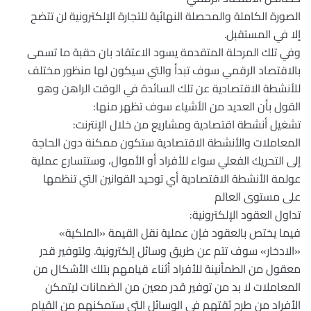
الصورة الكاملة والمحصلة النهائية للتجارة الإلكترونية لن تتضح
إلا في المستقبل.
وفي تلك المرحلة المتقدمة يسود الاعتقاد بان حقبة ما تسمى
بالاقتصاد الرقمي سوف تبدأ والتي سيكون لها منظور مختلف
للأنشطة الاقتصادية عن تلك السائدة في الوقت الراهن وهو
القول بأن العديد من الأشياء سوف تظهر منها:
تشغيل أنشطة اقتصادية ومشاريع من خلال الإنترنت:
المعاملات والأنشطة الاقتصادية ستكون ممكنة دون الحاجة
إلى التحريك الفعلي سواء للأفراد أو الأموال، وستتسارع عملية
عولمة الأنشطة الاقتصادية أي توحيد القوانين التي تنظمها
على مستوى العالم
تداول العقود الإلكترونية:
فيما يختص بالعقود فإن عملية نقل القيمة «الملكية»
«الادخار» سوف تتم عن طريق وسائل إلكترونية. ولتوفير قدر
معقول من الطمأنينة للأفراد أثناء قيامهم بتلك الأشكال من
المعاملات لا بد من توفير قدر معين من الضمانات ليتمكن
الأفراد من طرح ثقتهم في الوسائل التي ستمكنهم من القيام