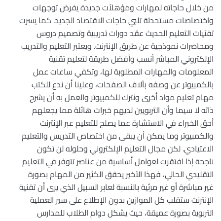
من خلال حاجاته لمهارات ومؤهلاًت جديدة يفرض توجهات
واختصاصات مستحدثة تلبي حاجات الاقتصاد الجديد. كما يسرت
تقنيات التعليم الحديث عقد دورات تدريبية وتصميم دروس
ومحاضرات نموذجية عن طريق الإنترنت. ويعتبر التعليم والتدريب
الإلكتروني المباشر أنسب وأفضل طريقة لتعليم تقنية
المعلومات والمهارات المطلوبة لها، وتكفي ساعات عمل
بالكمبيوتر عن وصفه بآلاف الصفحات، وعلينا أن ندع للكتب
مهام تعليم مواد أخرى ونترك للكمبيوتر والعمل به أن يشرح
ذاته لا سيما وأن التربويين لديهم خبرات هائلة مما يجعلهم
أحق الخبراء في الاستشارة عما يصلح للتعليم عبر الإنترنت
والكمبيوتر وما يمكن أن يبقى من اختصاص التدريس والتعليم
الاعتيادي. لكن مجال التعليم الإلكتروني وحلوله لن تكون
ناجحة إذا افتقرت لعوامل أساسية من عناصر تتوفر في التعليم
التقليدي الحالي، فهذا الأخير يحقق الكثير من المهام بصورة
غير مباشرة أو غير مرئية بالنسبة لعابر السبيل الذي يرى أن تقنية
الإنترنت ستقلب كل الموازين بدون الإطلاع على سير العملية
التربوية بصورة عميقة، حيث يشكل دوام الطلاب للمدارس