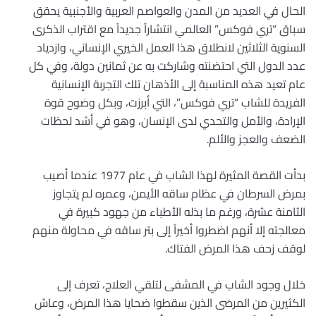
الحال في العديد من المدن والعواصم العربية والأجنبية يحقق
سباق “تري فوكس” العالمي انتشاراً جديداً مع اقتراب الذكرى
السنوية الثلاثين لانطلاق هذا العمل الخيري الإنساني، وازدياد
عدد الدول التي احتضنته وشاركت به عن ثمانين دولة، وفي كل
عام تعيد هذه المناسبة إلى الأذهان تلك التجربة الإنسانية
الفريدة للشاب “تري فوكس”، التي أبرزت، وبكل وضوح قوة
الإرادة، والأمل والتحدي لدى الإنسان، وهو في أشد لحظات
الضعف والعجز والألم.
بدأت القصة المثيرة لهذا الشاب في عام 1977 عندما أصيب
بمرض السرطان في عظام ساقه الأيمن، وعمره لم يتجاوز
الثامنة عشرة، ورغم ما بذله الأطباء من جهود كبيرة في
معالجته إلا أنهم اضطروا أخيراً إلى بتر ساقه في محاولة منهم
لوقف زحف هذا المرض الفتاك.
خلال وجود الشاب في المشفى لتلقي العلاج، تعرف إلى
الكثيرين من المرضى الذين سقطوا ضحايا هذا المرض، وعاش