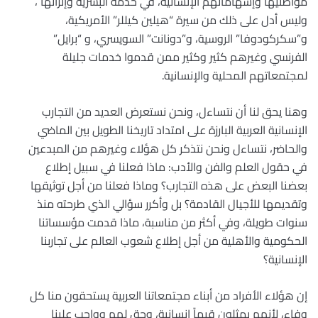
مواطنيها وإسهاماتهم الإنسانية، في خدمة البشرية وإثرائها ،
وليس أدل على ذلك من سيرة “هيلين كيللر” الأمريكية،
و”سكركودوفا” الروسية، و”دونانت” السويسري، و “برايل”
الفرنسي وغيرهم كثير وكثير ممن قدموا خدمات جليلة
لمجتمعاتهم المحلية والإنسانية.
وهنا يحق لنا أن نتساءل، ونحن نستعرض العديد من التجارب
الإنسانية العربية البارزة على امتداد تاريخنا الطويل بين الماضي
والحاضر، نتساءل ونحن نتذكر كل هؤلاء وغيرهم من المبدعين
في حقول العلم والفن والأدب: ماذا فعلنا في سبيل إطلاع
بعضنا البعض على هذه التجارب؟ وماذا فعلنا من أجل توثيقها
وتقديمها للأجيال القادمة؟ بل وأكرر سؤالي الذي طرحته منذ
سنوات طويلة، وفي أكثر من مناسبة، ماذا قدمت مؤسساتنا
الحكومية والأهلية من أجل إطلاع شعوب العالم على تجاربنا
الإنسانية؟
إن هؤلاء الأفراد من أبناء مجتمعاتنا العربية يستحقون منا كل
وفاء، لأنهم يمثلون قيماً إنسانية، وحق لهم وواجب علينا