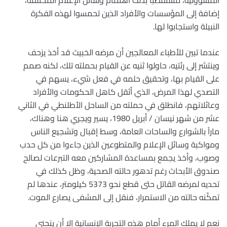
المسؤولية، مستقطباً بذلك اهتمام وسائل الإعلام المختلفة،
إضافة إلى المؤسسات والأفراد الذين تحمسوا لهذه الفكرة
النبيلة واستجابوا لها.
عندما تبين للأطباء المعالجين أن مرضه الخبيث قد أخذ يزحف
وينتشر إلى رئتيه، حاولوا ثنيه عن القيام بحملته تلك، لكنه صمم
على القيام بها، وتحقيق حلمه في فعل شيء، يسهم في
التصدي لهذا المرض، الذي أثقل كاهل الحكومات والأفراد
وعائلاتهم، فانطلق في حملته من الساحل الأطلنطي في الثاني
عشر من شهر نيسان / أبريل 1980، يسير ويجري هنا وهناك،
ماراً بالشوارع والساحات العامة، وسط إقبال وتشجيع الناس
ومواكبة وسائل الإعلام والمتطوعين الذين جاءوا من كل حدب
وصوب، وأخذ يجمع بمساعدة المشاركين معه التبرعات لصالح
صندوق الأبحاث رغم تدهور حالته الصحية، وظل كذلك في
تحديه لمرضه القاتل حتى قطع نحو 5373 كيلومتر، عندها لم
تمكّنه حالته من الاستمرار، فنقل إلى المشفى يصارع الموت.
نعم لا يملك المرء أمام هذه التجربة الإنسانية إلا أن ينحني