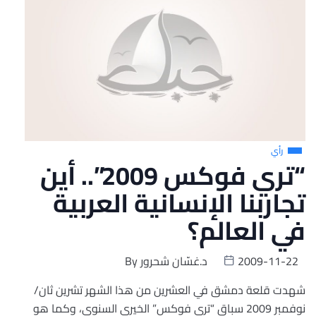
رأي
“تري فوكس 2009”.. أين
تجاربنا الإنسانية العربية
في العالم؟
2009-11-22
د.غسّان شحرور
By
شهدت قلعة دمشق في العشرين من هذا الشهر تشرين ثان/
نوفمبر 2009 سباق “تري فوكس” الخيري السنوي، وكما هو