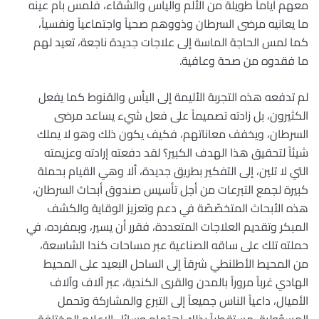
معهم أياماً طويلة من الألم واليأس والشقاء، فلمس بأم عينه
ما يعانيه مرضى السرطان وذووهم صحياً واجتماعياً ونفسياً،
كما لمس الحاجة الماسة إلى علاجات جديدة ناجعة، تعيد لهم
ما فقدوه من صحة وعافية.
لم تدفعه هذه التجربة الأليمة إلى اليأس والقنوط كما يفعل
الكثيرون، بل زادته تصميماً على فعل شيء يساعد مرضى
السرطان، ويخفف معاناتهم، فكيف يكون ذلك وهو لا يملك
شيئاً لتحقيق هذا الهدف الكبير؟ لقد دفعته إرادته وعزيمته
التي لا تلين، إلى التفكير بطريق جديدة، ألا وهي القيام بحملة
كبيرة لجمع التبرعات من أجل تأسيس صندوق أبحاث السرطان،
هذه الأبحاث المتخصّصّة في دعم وتعزيز الوقاية والكشف
المبكر وتقديم العلاجات المتعددة، فقرر أن يسير، وبمفرده، في
حملته تلك على ساقه الصناعية عبر مساحات كندا الشاسعة،
من المحيط الأطلنطي شرقاً إلى الساحل البعيد على المحيط
الهادي غرباً مروراً بالمدن والقرى الكندية، عبر آلاف وآلاف
الأميال، داعياً الناس جميعاً إلى التبرع والمشاركة وتحمل