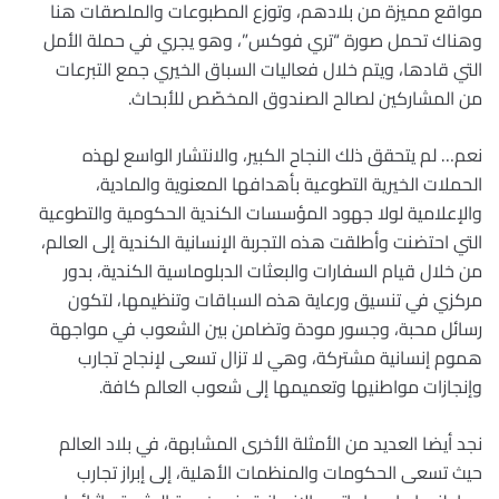
مواقع مميزة من بلادهم، وتوزع المطبوعات والملصقات هنا
وهناك تحمل صورة “تري فوكس”، وهو يجري في حملة الأمل
التي قادها، ويتم خلال فعاليات السباق الخيري جمع التبرعات
من المشاركين لصالح الصندوق المخصّص للأبحاث.
نعم… لم يتحقق ذلك النجاح الكبير، والانتشار الواسع لهذه
الحملات الخيرية التطوعية بأهدافها المعنوية والمادية،
والإعلامية لولا جهود المؤسسات الكندية الحكومية والتطوعية
التي احتضنت وأطلقت هذه التجربة الإنسانية الكندية إلى العالم،
من خلال قيام السفارات والبعثات الدبلوماسية الكندية، بدور
مركزي في تنسيق ورعاية هذه السباقات وتنظيمها، لتكون
رسائل محبة، وجسور مودة وتضامن بين الشعوب في مواجهة
هموم إنسانية مشتركة، وهي لا تزال تسعى لإنجاح تجارب
وإنجازات مواطنيها وتعميمها إلى شعوب العالم كافة.
نجد أيضا العديد من الأمثلة الأخرى المشابهة، في بلاد العالم
حيث تسعى الحكومات والمنظمات الأهلية، إلى إبراز تجارب