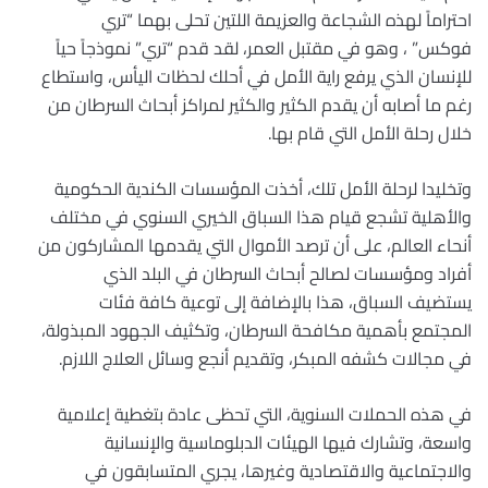
احتراماً لهذه الشجاعة والعزيمة اللتين تحلى بهما “تري
فوكس” ، وهو في مقتبل العمر، لقد قدم “تري” نموذجاً حياً
للإنسان الذي يرفع راية الأمل في أحلك لحظات اليأس، واستطاع
رغم ما أصابه أن يقدم الكثير والكثير لمراكز أبحاث السرطان من
خلال رحلة الأمل التي قام بها.
وتخليدا لرحلة الأمل تلك، أخذت المؤسسات الكندية الحكومية
والأهلية تشجع قيام هذا السباق الخيري السنوي في مختلف
أنحاء العالم، على أن ترصد الأموال التي يقدمها المشاركون من
أفراد ومؤسسات لصالح أبحاث السرطان في البلد الذي
يستضيف السباق، هذا بالإضافة إلى توعية كافة فئات
المجتمع بأهمية مكافحة السرطان، وتكثيف الجهود المبذولة،
في مجالات كشفه المبكر، وتقديم أنجع وسائل العلاج اللازم.
في هذه الحملات السنوية، التي تحظى عادة بتغطية إعلامية
واسعة، وتشارك فيها الهيئات الدبلوماسية والإنسانية
والاجتماعية والاقتصادية وغيرها، يجري المتسابقون في