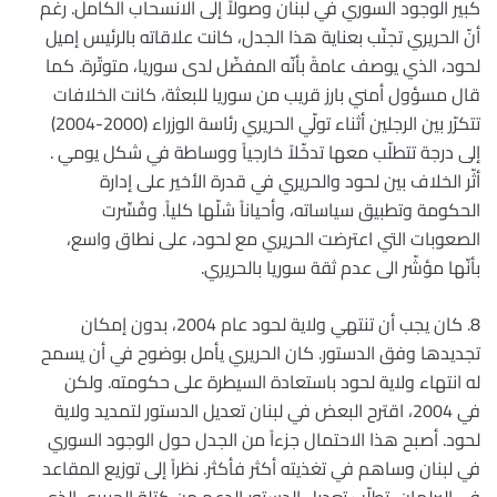
كبير الوجود السوري في لبنان وصولاً إلى الانسحاب الكامل. رغم
أنّ الحريري تجنّب بعناية هذا الجدل، كانت علاقاته بالرئيس إميل
لحود، الذي يوصف عامةً بأنّه المفضّل لدى سوريا، متوتّرة. كما
قال مسؤول أمني بارز قريب من سوريا للبعثة، كانت الخلافات
تتكرّر بين الرجلين أثناء تولّي الحريري رئاسة الوزراء (2000-2004)
إلى درجة تتطلّب معها تدخّلاً خارجياً ووساطة في شكل يومي .
أثّر الخلاف بين لحود والحريري في قدرة الأخير على إدارة
الحكومة وتطبيق سياساته، وأحياناً شلّها كلياً. وفُسِّرت
الصعوبات التي اعترضت الحريري مع لحود، على نطاق واسع،
بأنّها مؤشّر الى عدم ثقة سوريا بالحريري.
8. كان يجب أن تنتهي ولاية لحود عام 2004، بدون إمكان
تجديدها وفق الدستور. كان الحريري يأمل بوضوح في أن يسمح
له انتهاء ولاية لحود باستعادة السيطرة على حكومته. ولكن
في 2004، اقترح البعض في لبنان تعديل الدستور لتمديد ولاية
لحود. أصبح هذا الاحتمال جزءاً من الجدل حول الوجود السوري
في لبنان وساهم في تغذيته أكثر فأكثر. نظراً إلى توزيع المقاعد