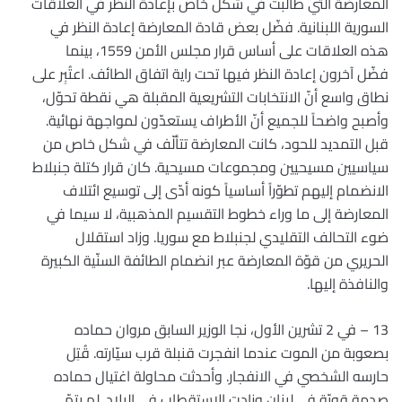
المعارضة التي طالبت في شكل خاص بإعادة النظر في العلاقات
السورية اللبنانية. فضّل بعض قادة المعارضة إعادة النظر في
هذه العلاقات على أساس قرار مجلس الأمن 1559، بينما
فضّل آخرون إعادة النظر فيها تحت راية اتفاق الطائف. اعتُبِر على
نطاق واسع أنّ الانتخابات التشريعية المقبلة هي نقطة تحوّل،
وأصبح واضحاً للجميع أنّ الأطراف يستعدّون لمواجهة نهائية.
قبل التمديد للحود، كانت المعارضة تتألّف في شكل خاص من
سياسيين مسيحيين ومجموعات مسيحية. كان قرار كتلة جنبلاط
الانضمام إليهم تطوّراً أساسياً كونه أدّى إلى توسيع ائتلاف
المعارضة إلى ما وراء خطوط التقسيم المذهبية، لا سيما في
ضوء التحالف التقليدي لجنبلاط مع سوريا. وزاد استقلال
الحريري من قوّة المعارضة عبر انضمام الطائفة السنّية الكبيرة
والنافذة إليها.
13 – في 2 تشرين الأول، نجا الوزير السابق مروان حماده
بصعوبة من الموت عندما انفجرت قنبلة قرب سيّارته. قُتِل
حارسه الشخصي في الانفجار. وأحدثت محاولة اغتيال حماده
صدمة قويّة في لبنان وزادت الاستقطاب في البلاد. لم يتمّ