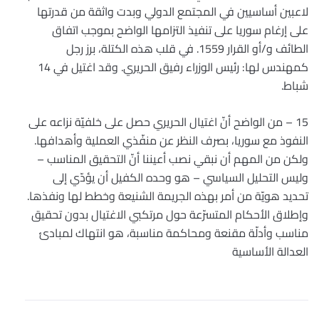
لاعبين أساسيين في المجتمع الدولي وبدت واثقة من قدرتها
على إرغام سوريا على تنفيذ التزامها الواضح بموجب اتفاق
الطائف و/أو القرار 1559. في قلب هذه الكتلة، برز رجل
كمهندس لها: رئيس الوزراء رفيق الحريري. وقد اغتيل في 14
شباط.
15 – من الواضح أنّ اغتيال الحريري حصل على خلفيّة نزاعه على
النفوذ مع سوريا، بصرف النظر عن منفّذي العملية وأهدافها.
ولكن من المهم أن نبقي نصب أعيننا أنّ التحقيق المناسب –
وليس التحليل السياسي – هو وحده الكفيل أن يؤدّي إلى
تحديد هويّة من أمر بهذه الجريمة الشنيعة وخطط لها ونفذها.
وإطلاق الأحكام المتسرّعة حول مرتكبي الاغتيال بدون تحقيق
مناسب وأدلّة مقنعة ومحاكمة مناسبة، هو انتهاك لمبادئ
العدالة الأساسية