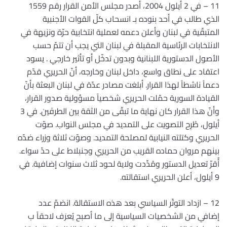
11 – في 2 أيلول 2004، أصدر مجلس الأمن القرار رقم 1559
الذي طالب في أحد بنوده بـ انسحاب كلّ القوات الأجنبية
المتبقّية في لبنان وأعلن دعمه لعملية انتخابية حرّة ونزيهة في
الانتخابات الرئاسية المقبلة في لبنان التي يجب أن تتمّ حسب
الأصول الدستورية اللبنانية وبدون تدخّل أو تأثير خارجي . يسود
اعتقاد على نطاق واسع، داخل لبنان وخارجه، أنّ الحريري قدّم
دعماً ناشطاً لهذا القرار. أبلغت مصادر عدّة في لبنان البعثة بأنّ
القيادة السورية حمّلت الحريري شخصياً مسؤولية صدور القرار،
وأنّ هذا القرار كان نهاية ما تبقّى من الثقة بين الطرفَين. في 3
أيلول، طُرِح التصويت على التمديد في مجلس النواب. صوّت
الحريري وكتلته النيابية لمصلحة التمديد. وصوّت ثلاثة وزراء ضدّه
بينهم مروان حماده القريب من الحريري وجنبلاط على حدّ سواء.
أُقرّ تعديل الدستور ومُدِّدت ولاية لحود ثلاث سنوات إضافية. في
9 أيلول، أعلن الحريري استقالته.
12 – ازداد التوتّر السياسي بعد هذه الاستقالة. انضمّ عدد
إضافي من الشخصيات السياسية إلى ما أصبح يُعرَف لاحقاً ب