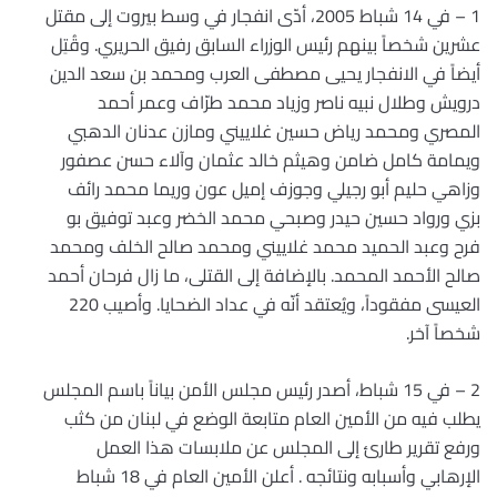
1 – في 14 شباط 2005، أدّى انفجار في وسط بيروت إلى مقتل
عشرين شخصاً بينهم رئيس الوزراء السابق رفيق الحريري. وقُتِل
أيضاً في الانفجار يحيى مصطفى العرب ومحمد بن سعد الدين
درويش وطلال نبيه ناصر وزياد محمد طرّاف وعمر أحمد
المصري ومحمد رياض حسين غلاييني ومازن عدنان الدهبي
ويمامة كامل ضامن وهيثم خالد عثمان وآلاء حسن عصفور
وزاهي حليم أبو رجيلي وجوزف إميل عون وريما محمد رائف
بزي ورواد حسين حيدر وصبحي محمد الخضر وعبد توفيق بو
فرح وعبد الحميد محمد غلاييني ومحمد صالح الخلف ومحمد
صالح الأحمد المحمد. بالإضافة إلى القتلى، ما زال فرحان أحمد
العيسى مفقوداً، ويُعتقد أنّه في عداد الضحايا. وأصيب 220
شخصاً آخر.
2 – في 15 شباط، أصدر رئيس مجلس الأمن بياناً باسم المجلس
يطلب فيه من الأمين العام متابعة الوضع في لبنان من كثب
ورفع تقرير طارئ إلى المجلس عن ملابسات هذا العمل
الإرهابي وأسبابه ونتائجه . أعلن الأمين العام في 18 شباط