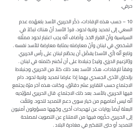
حرفي.
10 – حسب هذه الإفادات، ذكّر الحريري الأسد بتعهّده عدم
السعي إلى تمديد ولاية لحود، فردّ الأسد أنّ هناك تبدّلاً في
السياسية وأنّ القرار اتُّخذ. وأضاف أنّه يجب اعتبار لحود ممثّله
الشخصي في لبنان وأنّ معارضته بمثابة معارضة للأسد نفسه .
وتابع أنّه (أي الأسد) يفضّل أن يحطّم لبنان على رأس الحريري
و[الزعيم الدرزي وليد] جنبلاط على أن تُكسَر كلمته في لبنان .
وفقاً للإفادات، هدّد الأسد بعد ذلك كلاً من الحريري وجنبلاط
بإلحاق الأذى الجسدي بهما إذا عارضا تمديد ولاية لحود. دام
الاجتماع حسب التقارير عشر دقائق، وكانت هذه آخر مرّة يجتمع
فيها الحريري بالأسد. بعد ذلك الاجتماع، قال الحريري لمؤيّديه
أنّه ليس أمامهم من خيار سوى دعم التمديد للحود. وتلقّت
البعثة أيضاً روايات عن تهديدات أخرى وجّهها مسؤولون أمنيون
إلى الحريري حذّروه فيها من الامتناع عن التصويت لمصلحة
التمديد أو حتى التفكير في مغادرة البلاد .