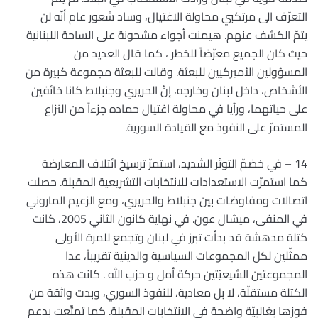
التعرّف الى مرتكبي محاولة الاغتيال، وساد شعور عام أنّه لن
يتمّ الكشف عنهم. هيمنت أجواء مشحونة على الساحة اللبنانية
حيث كان الجميع معرّضاً للخطر ، كما قال العديد من
المسؤولين الأميركيين للبعثة. وقالت للبعثة مجموعة كبيرة من
الأشخاص، داخل لبنان وخارجه، إنّ الحريري وجنبلاط كانا خائفين
على حياتهما، ورأيا في محاولة اغتيال حماده جزءاً من النزاع
المستمرّ على النفوذ مع القيادة السورية.
14 – في خضمّ التوتّر الشديد، استمرّ ترسيخ ائتلاف المعارضة
كما استمرّت الاستعدادات للانتخابات التشريعية المقبلة. حصلت
اتصالات ومفاوضات بين جنبلاط والحريري، ومع الزعيم الماروني
في المنفى، ميشال عون. في نهاية كانون الثاني 2005، كانت
كتلة مدهشة قد بدأت تبرز في لبنان وتجمع للمرة الأولى
ممثّلين لكل المجموعات السياسية والدينية تقريباً، عدا
المجموعتين الشيعيّتين حركة أمل و حزب الله . كانت هذه
الكتلة مستقلّة، لا بل معادية، للنفوذ السوري، وبدت واثقة من
فوزها بغالبيّة واضحة في الانتخابات المقبلة. كما تمتّعت بدعم