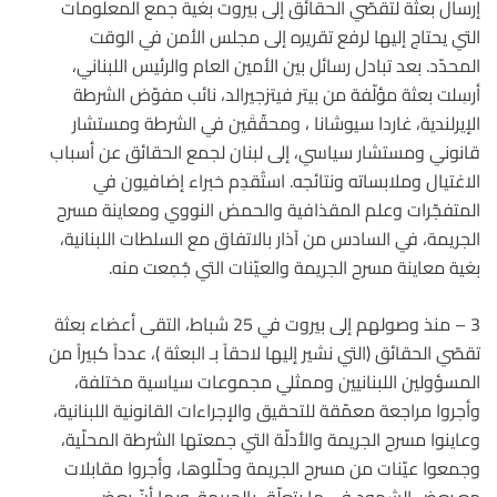
إرسال بعثة لتقصّي الحقائق إلى بيروت بغية جمع المعلومات
التي يحتاج إليها لرفع تقريره إلى مجلس الأمن في الوقت
المحدّد. بعد تبادل رسائل بين الأمين العام والرئيس اللبناني،
أرسِلت بعثة مؤلّفة من بيتر فيتزجيرالد، نائب مفوّض الشرطة
الإيرلندية، غاردا سيوشانا ، ومحقّقَين في الشرطة ومستشار
قانوني ومستشار سياسي، إلى لبنان لجمع الحقائق عن أسباب
الاغتيال وملابساته ونتائجه. استُقدِم خبراء إضافيون في
المتفجّرات وعلم المقذافية والحمض النووي ومعاينة مسرح
الجريمة، في السادس من آذار بالاتفاق مع السلطات اللبنانية،
بغية معاينة مسرح الجريمة والعيّنات التي جُمِعت منه.
3 – منذ وصولهم إلى بيروت في 25 شباط، التقى أعضاء بعثة
تقصّي الحقائق (التي نشير إليها لاحقاً بـ البعثة )، عدداً كبيراً من
المسؤولين اللبنانيين وممثلي مجموعات سياسية مختلفة،
وأجروا مراجعة معمّقة للتحقيق والإجراءات القانونية اللبنانية،
وعاينوا مسرح الجريمة والأدلّة التي جمعتها الشرطة المحلّية،
وجمعوا عيّنات من مسرح الجريمة وحلّلوها، وأجروا مقابلات