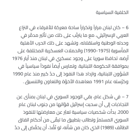
الخلفية السياسية
6 – كان لبنان مراراً وتكراراً ساحة معركة للأفرقاء في النزاع
العربي الإسرائيلي، مع ما يترتّب على ذلك من تأثير مدمِّر في
وحدته الوطنية واستقلاله، وتشهد على ذلك الحرب الأهلية
المأسوية (1975-1990) والحملات العسكرية المختلفة على
أرضه. تحافظ سوريا على وجود عسكري في لبنان منذ أيار 1976
بموافقة الحكومة اللبنانية. وتمارس أيضاً نفوذاً سياسياً في
الشؤون اللبنانية، وازداد هذا النفوذ إلى حدّ كبير منذ عام 1990
وكرّسته عام 1991 معاهدة الأخوّة والتعاون والتنسيق .
7 – في شكل عام، بقي الوجود السوري في لبنان بمنأى عن
التجاذبات إلى أن سحبت إسرائيل قوّاتها من جنوب لبنان عام
2000. بدأت شخصيات سياسية تعبّر عن معارضتها للنفوذ
السوري المستمرّ وتطالب بتطبيق ما تبقّى من أحكام اتفاق
الطائف (1989) الذي كان من شأنه، لو نُفِّذ، أن يخفّض إلى حدّ