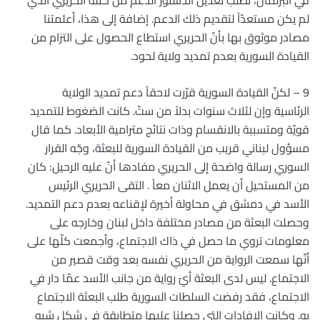
في البرلمان، تطلّب تعديل الدستور الدعم من كتلة الحريري الذي
لم يكن مستعدّاً لتقديم ذلك الدعم. إضافة إلى هذا، أعلمتنا
مصادر موثوق بها بأنّ الحريري استطاع الحصول على التزام من
القيادة السورية بعدم تمديد ولاية لحود.
9 – لكنّ القيادة السورية قرّرت لاحقاً دعم تمديد الولاية
الرئاسية وإن لثلاث سنوات بدلاً من ستّ. كانت الضغوط للتمديد
قويّة ومتسببة بالانقسام وذات نتائج مترامية الأبعاد. كما قال
مسؤول لبناني قريب من القيادة السورية للبعثة، وجّه القرار
السوري رسالة واضحة إلى الحريري مفادها أنّ عليه الرحيل: كان
من المستحيل أن يعمل الاثنان معاً . التقى الحريري الرئيس
الأسد في دمشق في محاولة أخيرة لإقناعه بعدم دعم التمديد.
وحصلت البعثة من مصادر مختلفة داخل لبنان وخارجه على
معلومات تروي ما حصل في ذاك الاجتماع، وأجمعت كلّها على
أنّها سمعت الرواية من الحريري نفسه بعد وقت قصير من
الاجتماع. ليس لدى البعثة أيّ رواية من جانب الأسد عمّا دار في
الاجتماع، فقد رفضت السلطات السورية طلب البعثة الاجتماع
به. وكانت الإفادات التي حصلنا عليها متطابقة في شكل شبه