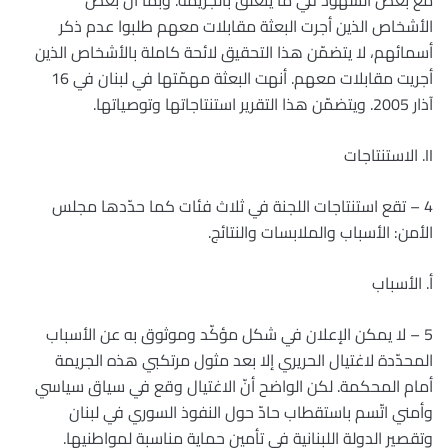
مع بعض الشهود في ما يتعلّق بالجريمة. وبما أنّ بعض
الأشخاص الذين أجرت البعثة مقابلات معهم طلبوا عدم ذكر
أسمائهم، لا يتضمّن هذا التحقيق لائحة كاملة بالأشخاص الذين
أجريت مقابلات معهم. أنهت البعثة مهمّتها في لبنان في 16
آذار 2005. ويتضمّن هذا التقرير استنتاجاتها وتوصياتها.
II. الاستنتاجات
4 – تقع استنتاجات اللجنة في ثلاث فئات كما حدّدها مجلس
الأمن: الأسباب والملابسات والنتائج.
أ. الأسباب
5 – لا يمكن الإعلان في شكل مؤكّد وموثوق به عن الأسباب
المحدّدة لاغتيال الحريري إلا بعد مثول مرتكبي هذه الجريمة
أمام المحكمة. لكن الواضح أنّ الاغتيال وقع في سياق سياسي
وأمني اتّسم باستقطاب حادّ حول النفوذ السوري في لبنان
وتقصير الدولة اللبنانية في تأمين حماية مناسبة لمواطنيها.