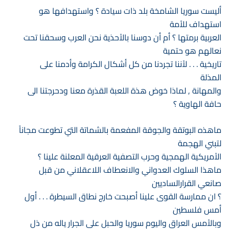
أليست سوريا الشامخة بلد ذات سيادة ؟ واستهدافها هو
استهداف للاْمة
العربية برمتها ؟ أم أن دوسنا بالاْحذية نحن العرب وسحقنا تحت
نعالهم هو حتمية
تاريخية . . . لاْننا تجردنا من كل أشكال الكرامة وأدمنا على
المذلة
والمهانة , لماذا خوض هذة اللعبة القذرة معنا ودحرجتنا الى
حافة الهاوية ؟
ماهذه البوتقة والجوقة المفعمة بالشماتة التي تطوعت مجاناً
لتبني الهجمة
الاْمريكية الهمجية وحرب التصفية العرقية المعلنة علينا ؟
ماهذا السلوك العدواني والانعطاف اللاعقلاني من قبل
صانعي القرارالساديين
؟ ان ممارسة القوى علينا أصبحت خارج نطاق السيطرة . . . أول
أمس فلسطين
وبالاْمس العراق واليوم سوريا والحبل على الجرار ياله من ذل