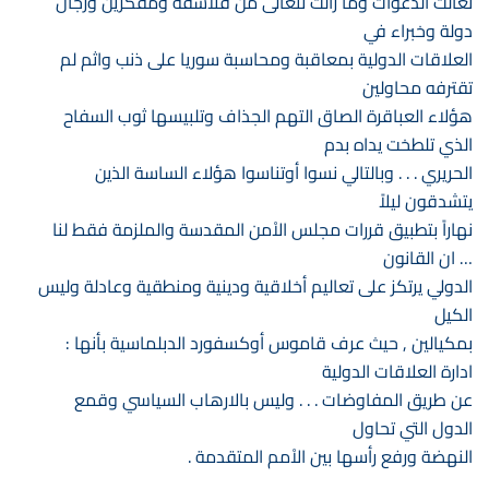
تعالت الدعوات وما زالت تتعالى من فلاسفة ومفكرين ورجال
دولة وخبراء في
العلاقات الدولية بمعاقبة ومحاسبة سوريا على ذنب واثم لم
تقترفه محاولين
هؤلاء العباقرة الصاق التهم الجذاف وتلبيسها ثوب السفاح
الذي تلطخت يداه بدم
الحريري . . . وبالتالي نسوا أوتناسوا هؤلاء الساسة الذين
يتشدقون ليلاً
نهاراً بتطبيق قررات مجلس الاْمن المقدسة والملزمة فقط لنا
… ان القانون
الدولي يرتكز على تعاليم أخلاقية ودينية ومنطقية وعادلة وليس
الكيل
بمكيالين , حيث عرف قاموس أوكسفورد الدبلماسية بأنها :
ادارة العلاقات الدولية
عن طريق المفاوضات . . . وليس بالارهاب السياسي وقمع
الدول التي تحاول
النهضة ورفع رأسها بين الاْمم المتقدمة .