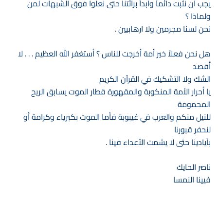
يجب أن نثبت دائماً وأبداً برائتنا حتى نعلوا فوق الشبهات لمن
ولماذا ؟
نحن لسنا مجرمين ولا ارهابيين .
هل نحن فعلاً خير أمة أخرجت للناس ؟ أستغفر الله العظيم . . . لا
أقصد
الشك ولا التشكيك في القرآن الكريم
يا أحرار الاْمة المنكوبة والمقهورة قطار الموت يسابق الريح
المحمومة
للنيل منكم والعرب في غيبوبة فأما الموت بكبرياء وكرامة أو
لنحفر قبورنا
بآيادينا حتى لا يشمت الاْعداء فينا .
ناصر الحايك
فيينا النمسا