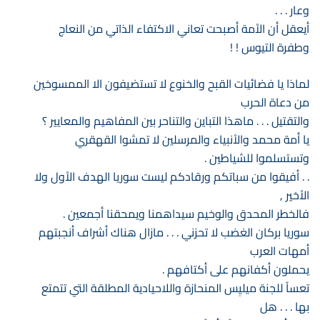
وعار . . .
أيعقل أن الاْمة أصبحت تعاني الاكتفاء الذاتي من النعاج
وطفرة التيوس ! !
لماذا يا فضائيات القبح والخنوع لا تستضيفون الا الممسوخين
من دعاة الحرب
والتقتيل . . . ماهذا التباين والتناحر بين المفاهيم والمعايير ؟
يا أمة محمد والاْنبياء والمرسلين لا تمشوا القهقري
وتستسلموا للشياطين .
. . أفيقوا من سباتكم ورقادكم ليست سوريا الهدف الاْول ولا
الاْخير ,
فالخطر المحدق والوخيم سيداهمنا ويمحقنا أجمعين .
سوريا بركان الغضب لا تحزني . . . مازال هناك أشراف أنجبتهم
أمهات العرب
يحملون أكفانهم على أكتافهم .
تعساً للجنة ميليِس المنحازة واللاحيادية المطلقة التي تتمتع
بها . . . هل