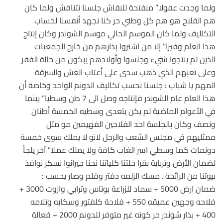
ولما وجدت عقولا” منفتحة للنقاش جلسنا نتناقش ولما كان
هم الفلاح هو هم كل وطني حر كنا نجهد أنفسنا لحساب
التكاليف ولما كان الموسم الحالي موسم الشوندر وكان إنتاج
هذا العام وفيرا” إلا من اشتروا بذارهم من خارج الجمعيات
الذين لم ينتجوا شيء وجلسوا وأولادهم يبكون من حالة الفقر
وعلى تعبهم الذي ذهب سدى على أعتاب الغش والسرقة
المهم يا شباب : جلسنا نحسب تكاليف الدونم الواحد وخاصة أن
هذا العام عام الشوندر فإنتاجه وصل الى 7 طن وسطيا” بينما
في الأعوام الماضية لم يكن يتعدى وسطيه الخمسة أطنان
ونصف وكان بالجلسة احد الفلاحين الفهيمين مو متل
ممثليهم في مجلس الشعب والرجل لانو لا يملك سوى خمسة
دونمات كما وسطي اسر الغاب كافة ولا يملك عملا” آخر يلجأ
لضمان الأرض وترباية بقرا خلتنا كلياتنا نحنا جيرانوا نسكر نوافذ
بيوتنا من الرائحة . مسك الزلمه دفتر وقلم وصار يحسب :
ضمان ارض 5000 + سماد للزراعة بوتاس وترابي وازوت 3000 +
فلاحه وجهين عميقه 550 + فلاحة كلفتور وسكابه وتلامه
400 + بذار شوندر حر كونه غير متوفر للدونم 2000 + فعالة