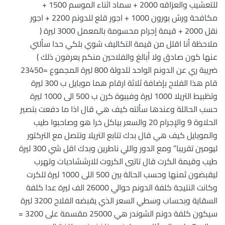
للتعشيب والعزاقه 2000 + سماد اثناء الموسم 1500 +
مكافحة ورش بورون 1000 + اجور قلع للدونم 2200 + اجور
نقل 2000 + قيمة إجرام محسومة بالمعمل 3000 ليرة (
ملاحظة أنا اقلل من قيمة التكاليف شوي بلكي حدا سألني
عنها كون صادق ولا أبالغ والفلاحين منكم يعرفون ذلك )
ضريبة ري عن الدونم الواحد للدولة 800 ليرة المجموع =23450
قام هذا الفلاح بإضافة ثلاثة ارقام هما موبايل ب 300 ليرة
وتظبيط التريلا 1000 ليرة وفببوة كرن ب 500 الى 1000 ليرة
حسب الحاللة وعندها سألته كيف هي قال اذا ما دفعت بتصير
الحلاوة 9 والإجرام 20 والسعر بياكل خرا هو وصاحبوا طيب
والموبايل كيف هي قال بدك تتابع التريلا وتتصل مع التركتور
ليومين تقريبا” ومع الدور واللي ناطرين وبدك اقل شي 300 ليرة
طيب وقيمة الكرت قال تاتيي الكروت للارششاديات وتهرب
ليقبضون ثمنها وحسب الحالة بين 500 اللى 1000 ليرة للكرت
وكانت النتيجة كلفة الدونم حوالي 26000 الف ليرة عدا كلفة
السقاية وبحساب وسطي السعر الذي يقبضه الفلاح 3200 ليرة
سيكون كلفة دونم الشوندر هي 25000 مقسمة على 3200 =