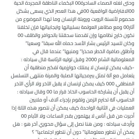
وحتى لغته الصماء الساحرة00 البكماء الناطقة المجردة الحية
00الافتراضية الواقعية 00في هذا العصر الذي يسعى بشكل
محموم لأنسنة الروبت وروبتة الإنسان وما لهذا الموضوع من
آثار00 ومع مظاهر العولمة بسلبياتها وايجابياتها فإن تخلفنا
نكون خارج نظامها وإن تقدمنا سحقتنا بالحوافر والظلف 00
وكان للسيد الرئيس بشار الأسد حماه الله سبقا” وسعيا”
وأطلق صافرة الخطر محذرا” ومنبها” عندما قال في
المعلوماتية الشام 2000 وقبل توليه الرئاسة قال سيادته :
-كيف يمكن لإنسان لا يمتلك خوارزمية تفكير منطقية أن
يتعامل مع آلة تمثل ببرمجياتها الصلبة والمرنة منتهى التسلسل
المنطقي 000 كيف يمكن لإنسان لا يقبل الآخر ولا الرأي الآخر
أن يقبل أن يشاركه الحاسوب اتخاذ قرار ما 00 وقال سيادته :
الحاسوب آلة تحترم الزمن وتقوم بإجراء آلاف أو ملايين
العمليات في الثانية الواحدة كيف يمكن أن نتصور هذه الآلة إذا
أديرت من قبل أناس لا يهتمون بقدر الساعات ولا الأيام 00
وأردف سيادته : ومن هنا نصل إلى سؤال محوري آخر هو : هل
يمكن أن نتطور معلوماتيا” دون أن نتطور اجتماعيا” ؟