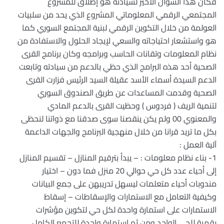
فكان هذا السؤال الأخير لسيادته هو إطلاق للمشروع
المجتمعي الرقمي المعلوماتي المشروع الذي يحد من سلبيات
العولمة من خلال التكوين الرقمي لبنية المجتمع السوري كما
هو واستشعار احتياجاته والسعي لإيجاد الحلول والاستفادة من
نظام المعلومات وتقانات الحاسب وبرامجه وكان برنامج القرى
الصحية أحد هذه البرامج الذي حظي بالدعم من سيادته وتابعت
الدعم السيدة أسماء الأسد عقيلة السيد الرئيس فزارت القرى
الصحية وقدمت المساعدات عن طريق الصندوق السوري
لتنمية الريف ( فردوس ) وحظيت القرى بالدعم المادي
والمعنوي 00 ولم يكن ينقصنا سوى صدقنا مع ذواتنا لنحظى
بكل ما تريد قرانا من خلال منهجية البرنامج والجهات الداعمة
آلية العمل :
1- بناء نظام معلومات : – يبدأ بترقيم المنازل – تقسيم المنازل
إلى أحياء عدد كل حي حوالي 20 منزل فما دون – اختيار
مندوبات أحياء متعلمات ليسهل تدريبهن على جمع البيانات
وكيفية التعامل مع الاستمارات والإسقاطات – إسقاط
الاستمارات على استمارة واحدة لكل حي لتكوين مؤشرات
رقمية للحي الواحد ومن ثم استمارة واحدة للتجمع الكامل