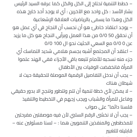
– خطط التنمية تحتاج إلى الكل والكل كما عرفه السيد الرئيس
بشار الأسد : كل واحد مع الآخرين : أي لا يوجد أحد خارج هذه
الكل وهذا ما يسمى بالرياضيات العلاقة الإشعاعية
– يوجد اعتقاد خاطئ هو أن نحسب أن النجاح في أي عمل هو
أن نحقق 50 0/0 من هذا العمل وبرأيي النجاح هو كل ما يزيد
عن 0 0/0 مع السعي الحثيث نحو ال 100 0/0
– اعتقد أن المجتمع أشبه بجسم هلامي شديد التماسك أي
جزء منه نسحبه للأمام تتبعه باقي الأجزاء ففي الهند علموا
المرأة فانخفضت الوفيات بين الأطفال
– يجب أن ندخل التفاصيل الرقمية الموصلة للحقيقة حيث لا
شيطان هناك
– لا يمكن لأي خطة تنمية أن تتم وتتطور وتنجح الا بدور حقيقي
وفاعل للمرأة والشباب ويجب زجهم في التخطيط والتنفيذ
فلسنا دائما” على صواب
– يجب أن لا نخشى الرقم السلبي لأن فيه موصفتين مفرحتين
للمخططين والمنفذين التنمويين هما : – لسنا مسئولين عنه –
قابليته للتغيير