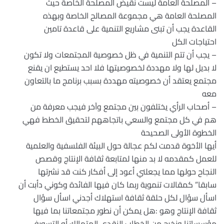
– المصلحة العامة ليست نقيض المصلحة الخاصة حيث
المصلحة العامة هي مجموعة المصالح الخاصة وبهذه
القاعدة يجب أن تبنى مشاريع التنمية على قاعدة تامين
احتياجات الكل
– يجب أن تتم التنمية في ظل خصوصية المجتمعات ولا تكون
لا بديل لها ولا مهددة لخصوصيتها فلا احد يستطيع ان يقنع
مجتمع يعتقد أن خصوصيته مهددة بسبب برنامج ما بالتعاون
معه
– أصحاب الرأي يختلفون بين مجتمع وآخر فيجب معرفة من
هم في كل مجتمع والسعي باتجاههم لتحقيق الخطط فهي
الخطوة الأولى الصحيحة
أيها الأخوة قدمت لكم عجالة حول البيئة الفلسفية والعلمية
للعمل كمقدمه لا بد منها لمتابعة ثقافة الإنتاج وقصص
النجاح حولها مما يجعلني أعود إلى أفكار كنت قد نشرتها
سابقا” كمقالات تنموية ربما كان فيها الفائدة وكوني دأبت أن
اسأل سؤال لكل حلقة ثقافة استهلاك أجدني اسأل سؤال
ثقافة الإنتاج وهو :هل يمكن أن نطور مجتمعاتنا بما فيها
مؤسساتنا ونخرج من الخطاب النقدي المتهالك أو التسويفي