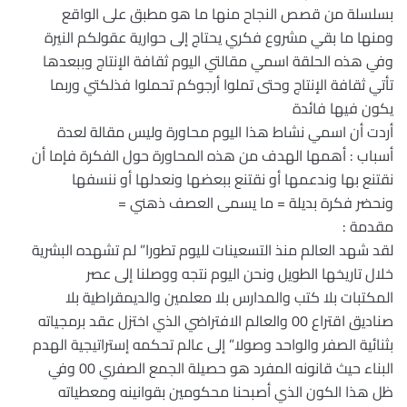
بسلسلة من قصص النجاح منها ما هو مطبق على الواقع
ومنها ما بقي مشروع فكري يحتاج إلى حوارية عقولكم النيرة
وفي هذه الحلقة اسمي مقالتي اليوم ثقافة الإنتاج وببعدها
تأتي ثقافة الإنتاج وحتى تملوا أرجوكم تحملوا فذلكتي وربما
يكون فيها فائدة
أردت أن اسمي نشاط هذا اليوم محاورة وليس مقالة لعدة
أسباب : أهمها الهدف من هذه المحاورة حول الفكرة فإما أن
نقتنع بها وندعمها أو نقتنع ببعضها ونعدلها أو ننسفها
ونحضر فكرة بديلة = ما يسمى العصف ذهني =
مقدمة :
لقد شهد العالم منذ التسعينات لليوم تطورا” لم تشهده البشرية
خلال تاريخها الطويل ونحن اليوم نتجه ووصلنا إلى عصر
المكتبات بلا كتب والمدارس بلا معلمين والديمقراطية بلا
صناديق اقتراع 00 والعالم الافتراضي الذي اختزل عقد برمجياته
بثنائية الصفر والواحد وصولا” إلى عالم تحكمه إستراتيجية الهدم
البناء حيث قانونه المفرد هو حصيلة الجمع الصفري 00 وفي
ظل هذا الكون الذي أصبحنا محكومين بقوانينه ومعطياته