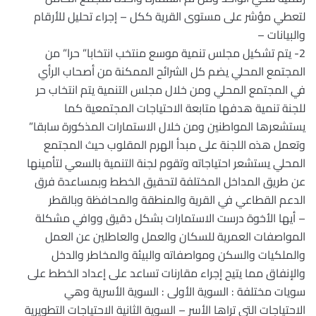
لتعطي مؤشر على مستوى القرية ككل – إجراء تحليل للأرقام
والبيانات –
2- يتم تشكيل مجلس تنمية موسع منتخب انتخابا” حرا” من
المجتمع المحلي يضم كل الشرائح الممكنة من أصحاب الرأي
في المجتمع المحلي ومن خلال مجلس التنمية يتم انتخاب حر
للجنة تنمية هدفها متابعة الاحتياجات المجتمعية كما
يستشعرها المواطنين ومن خلال الاستمارات المذكورة سابقا”
وتعمل هذه اللجنة على مبدأ الهرم المقلوب حيث المجتمع
المحلي يستشعر احتياجاته وتقوم لجنة التنمية بالسعي لتأمينها
عن طريق المداخل المختلفة لتحقيق الخطط وبمساعدة فرق
الدعم القطاعي في القرية والمنطقة والمحافظة وبالقطر
– أيها الأخوة درست الاستمارات بشكل دقيق ووافي مشكلة
المواصفات العمرية للسكان والعمل والعاطلين عن العمل
والملكيات والسكن ومواصفاته والبيئة والمخاطر والدخل
والإنفاق مما يتيح إجراء مقارنات تساعد على إعداد الخطط على
سويات مختلفة : السوية الأولى : السوية الأسرية وهي
الاحتياجات التي تراها الأسر – السوية الثانية الاحتياجات التطويرية