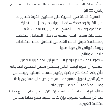
للمؤسسات القائمة : بلدية – جمعية فلاحيه – مدارس – نادي
رياضي 00 الخ
– السوية الثالثة هي السوية على مستوى القرية كما يراها
أهل القرية ومحددة هذه السويات من خلال الاستمارة
المذكورة ومن خلال المسح الميداني 00 بعد استشعار
الاحتياجات تسعى لجنة التنمية من خلال المداخل المختلفة
وبمساعدة فريق الدعم القطاعي لتحقيق هذه الاحتياجات
ووفق قوانين كل جهة منها
خلاصات ونتائج
– دعونا ندخل عالم الرقم لنستطيع أن نتخذ قراراتنا فمن
المعيب أن يقوم ابسط الناس بتشكيل رقمي لتحقيق احتياجاته
كأن يضع خطة لشراء بقرة ويقوم بحساب قيمتها ويبحث عن
طرق تامين تمويل مشروعه البسيط ونحن على مستوى بلداتنا
وقرانا وحكومتنا أبعد ما نكون عنه
– الأرقام إما ايجابية أو سلبية فإن كان الرقم ايجابي نضع خطط
بمداخل مختلفة لتطويره وإن كانت سلبية نضع خطط بمداخل
مختلفة لتغييرها