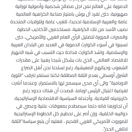
الدموية على العالم نمن اجل مصالح شخصية وأصولية توراتية
صهيونية، حتى تفرد آل بوش بامتياز صناعة الكراهية العالمية
عامة والعربية الإسلامية تحديدا، للغرب عامة وللولايات المتحدة
نصيب الأسد من تلك الكراهية، مستخدمين الأكاذيب الخطرة
والمبررات المزورة لتضليل الرأي العام الغربي والأمريكي، حتى
تسببوا في أسوء الكوارث الدموية في العديد من البلدان العربية
والإسلامية، واشد الكوارث فداحة حيث التسبب في شبه الانهيار
للاقتصاد العالمي، الذي بات يشكل شبحا رهيبا على مقدرات
الشعوب وحياتهم المعيشية، رغم تسلحنا نحن أهل الصراع
الشرق أوسطي بعدم الثقة المطلقة لكننا نستنفر لنرقب “الثورة
الاوبامية” والى أي مدى سيسمح لها بالاستمرار، وعندما أشرت
لفرضية اغتيال الرئيس اوباما، قصدت أن هناك حدود رغم
كاريزميته القيادية، وأجندته السياسية الاقتصادية الإستراتيجية،
أن تجاوزها فانه حتما سيصطدم بمعوقات علنية وعصي في
دواليبه الخلفية، وإن أصر على تحطيم كل الخطوط الإستراتيجية
للموروث الأمريكي الغربي القديم ، فعليه أن يتبع سياسة”الثقة
لاتلغي الحذر”.