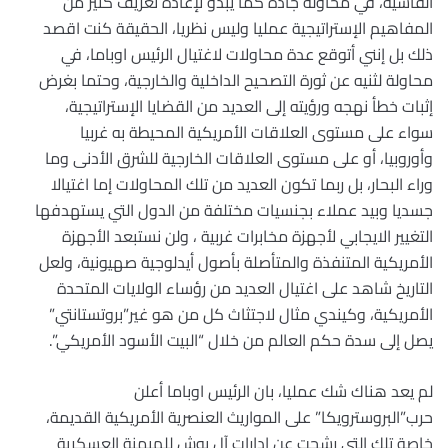
الفاشية، في محاولة جادة كما يبدو لإعادة تعريف كثير من
المفاهيم الإستراتيجية عمليا وليس نظريا، الحقيقة كنت اقصد
ذلك بل إنني أتوقع عدة محاولات لاغتيال الرئيس اوباما، في
محاولة لثنيه عن ثورة التصحيح الداخلية والخارجية، وحتما بغرض
إثبات خطأ نهجه ورؤيته إلى العديد من القضايا الإستراتيجية،
سواء على مستوى العلاقات الأمريكية المحيطة به غربيا
وأوروبيا، أو على مستوى العلاقات الخارجية للشرق الأدنى وما
وراء البحار، بل ربما تكون العديد من تلك المحاولات إما اغتيالا
جسديا وبيد عملاء بجنسيات مختلفة من الدول التي يستهدفها
التغيير الايجابي لأجهزة مخابرات غربية ، ولن نستبعد الأجهزة
الأمريكية المتنفذة والمتأصلة بأصول أيدلوجية صهيونية، ولعل
التاريخ شاهد على اغتيال العديد من رؤساء الولايات المتحدة
الأمريكية، وكيندي مثال لاجتثاث كل من هو غير”بروتستانتي”
يصل إلى سدة حكم العالم من خلال “البيت الأسود الأمريكي”.
لم يعد هناك شك عمليا، بان الرئيس اوباما أعلن
حرب”البروسترويكا” على المواريث العنصرية الأمريكية القديمة،
خاصة تلك التي رشحت عن إدارات آل بوش للهيمنة العسكرية