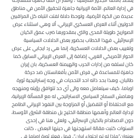
يقصد بالأمة”الجذور الفارسية”، وأشار أن أمته جاهزة للمشاركة
في إدارة العالم، الأمة الإيرانية جاهزة لتحقيق الأمن في مناطق
عديدة من الكرة الأرضية، ولوحظ دلالة لفتت انتباه كل المراقبين
الدوليين أثناء العرض العسكري الإيراني، ألا وهي استثناء عرض
الصواريخ طويلة المدى والتي بمقدورها ضرب عمق الكيان
الإسرائيلي، فهذا الخطاب بحضور بعض الدلالات السياسية
وتغييب بعض الدلالات العسكرية، إنما هي رد ايجابي على عرض
الحوار الأمريكي الغربي، إضافة إلى العرض الإيراني السابق كما
كان لسلفه من إدارات الحرب والهيمنة العسكرية، بان إيران
جاهزة للمساعدة في فرض الأمن بأفغانستان ضد حركة
طالبان، وهذا بحد ذاته احد التحديات في وجه إستراتيجية ثورة
اوباما، كيف سيتعامل معه والى أي حد تتوافق رؤيته ومنهجه
وهامش السماح السياسي الاستراتيجي له مع المسألة الإيرانية،
مع الاحتفاظ أو التفضيل أو المزاوجة بين النفوذ الإيراني الطامح
لإدارة العالم وأهمها منطقة الخليج بل منطقة الشرق الأوسط،
دون الاصطدام بالكيان الإسرائيلي، ولعلي هنا في إحدى
السنوات كتبت مقالة استهجنها في حينها البعض ، كانت
بعنوان”ماذا لو تم احتواء إيران”، فهل فعلا ثورة اوباما في