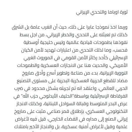
ثورة اوباما والتحدي الإيراني
وربما اخذ نموذجا عابرا على ذلك، حيث أن الغرب عامة بل الشرق
كذلك تم تعبئته على التحدي والخطر الإيراني، من اجل بسط
نفوذها بطموحات قيادية عالمية وليس خليجية أوسطية
فحسب، وما لذلك التحدي من اعتبارات تهديد لأمن الكيان
الإسرائيلي كأحد ركائز الأمن القومي في الموروث الغربي
الأمريكي، والحديث هنا عن الانجازات العسكرية والطموحات
النووية الإيرانية، بدء من صناعة وتطوير أسرع وأدق صاروخ
مضاد للقطع الحربية العسكرية البحرية على مستوى التصنيع
الحربي العالمي، واعتقد انه تم تجربته بشكل محدود في ضرب
الفرقاطة الإسرائيلية بواسطة”الحليف الأيدلوجي حزب الله” في
عرض البحر المتوسط وقبالة السواحل اللبنانية، وكذلك الانجاز
التكنولوجي العسكري، بإطلاق قمر صناعي مثبت على صاروخ
إيراني الصنع إلى مداره في الفضاء الخارجي، قيل فيه لأغراض
علمية وقيل لأغراض أمنية عسكرية، بل والانجاز الأخير بامتلاك