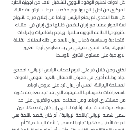
كل أدوات تصنيع الوقود النووي لتشغيل آلاف من أجهزة الطرد
المركزي من اجل إنتاج يورانيوم مخصب بدرجات بلوتو نية عالية،
كل هذا التحدي لم يمنع الرئيس اوباما من إعلان قراره بانتهاج
لغة الحوار عمليا مع إيران ليضمن خلالها حق إيران في امتلاك
تكنولوجيا الطاقة النووية سلميا، ويلجم باتفاقيات وإغراءات
اقتصادية وسياسية ذهاب إيران لأبعد من ذلك لامتلاك القنبلة
النووية، وهذا تحدي حقيقي في يد معارضي ثورة التغيير
الاوبامية على مستوى الشرق الأوسط.
لكني ومن خلال قراءتي اليوم لخطاب الرئيس الإيراني/ احمدي
نجاد ودلالة أخرى في معرض الاحتفال بالعيد القومي للقوات
المسلحة الإيرانية، المس أن إيران ترد على عروض اوباما
باستعراضات طموحاتها الحقيقية، التي قد تجد معارضة كبيرة
من مستشاري اوباما ومن حلفاءه العرب والغربيين على حد
سواء، حيث تحدث نجاد بإشارة لا ادري إن كان يقصدها، حين
سمى شعبه الإيراني”بالأمة الإيرانية”، أم كان يقصد بالأمة هي
الدرجة الأدنى مذهبيا تجاوزا لمسمى”الأمة الإسلامية” أم