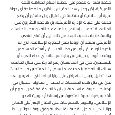
حكمه تفيد انه مقدم على تحطيم أصنام الكراهية للأمة
الأمريكية، إذن وعلى هذا المقياس النظري ما مصلحة أي دولة
عربية أو إسلامية أو منظمة في اغتيال رجل مافتئ أن يضع
قدمه على عتبات الإدارة الأمريكية، بل هاجمه الكثيرون على
انحناءه لقائد عربي إسلامي/ الملك عبد الله ، وبعض الدراسات
والاستطلاعات ذهبت لأبعد من ذلك، إلى أن عُشر الشعب
الأمريكي يعتقد أن اوباما يميل لجذوره الإسلامية، التي لم
ينكرها اوباما في أي من خطاباته بان في أسرته المسلمون
ويقصد أبوه، ولم ينتج عن بداية سياساته أي عداء للعرب أو
للمسلمين، حتى في أفغانستان رغم انه ركز على قتال القاعدة
هناك، إلا انه عمليا مد يده لما يسمى “بالمعتدلين في طالبان”،
هذا تحليل وليس استعراض على نوايا اوباما التي لا نعرفها بعد،
لكن في ظل هذه المعطيات لا اعتقد أن محاولة الاغتيال في
تركيا هي عربية أو إسلامية، بل إن كانت حقيقة فمن المهم أن
نأخذ بفرضية الجهة المتضررة من إسقاط أيدلوجية العدو
الإسلامي، والتلويح بالضغوطات على الكيان الإسرائيلي المدلل
وراثيا لكي يتم حل القضية الفلسطينية وفق رؤية الدولتين، لذا