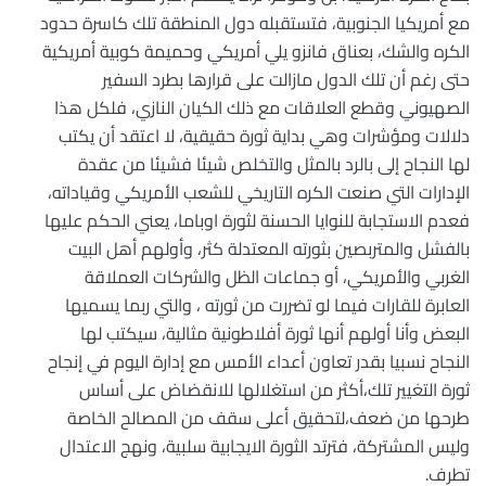
مع أمريكيا الجنوبية، فتستقبله دول المنطقة تلك كاسرة حدود
الكره والشك، بعناق فانزو يلي أمريكي وحميمة كوبية أمريكية
حتى رغم أن تلك الدول مازالت على قرارها بطرد السفير
الصهيوني وقطع العلاقات مع ذلك الكيان النازي، فلكل هذا
دلالات ومؤشرات وهي بداية ثورة حقيقية، لا اعتقد أن يكتب
لها النجاح إلى بالرد بالمثل والتخلص شيئا فشيئا من عقدة
الإدارات التي صنعت الكره التاريخي للشعب الأمريكي وقياداته،
فعدم الاستجابة للنوايا الحسنة لثورة اوباما، يعني الحكم عليها
بالفشل والمتربصين بثورته المعتدلة كثر، وأولهم أهل البيت
الغربي والأمريكي، أو جماعات الظل والشركات العملاقة
العابرة للقارات فيما لو تضررت من ثورته ، والتي ربما يسميها
البعض وأنا أولهم أنها ثورة أفلاطونية مثالية، سيكتب لها
النجاح نسبيا بقدر تعاون أعداء الأمس مع إدارة اليوم في إنجاح
ثورة التغيير تلك،أكثر من استغلالها للانقضاض على أساس
طرحها من ضعف،لتحقيق أعلى سقف من المصالح الخاصة
وليس المشتركة، فترتد الثورة الايجابية سلبية، ونهج الاعتدال
تطرف.