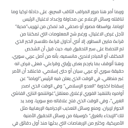
وربما أمر هنا مرور المراقب الثاقب السريع، على حادثة تركيا وما
تناقلته وسائل الإعلام عن محاولة وإعداد لاغتيال الرئيس
اوباما، بواسطة مصور أو صحفي قد تمكن من تهريب”مدية”
لأجل غرض الاغتيال، ورغم شح المعلومات التي تمكننا من
قراءة مابين السطور، إلا أنني أحاول قراءة طلاسم الخبر الذي
تم التحفظ على سير التحقيق فيه، حيث قيل أن الشخص
المكلف أو المبادر لاندري مانسميه، بأنه من أصل عربي سوري،
وهنا أتوقف بما يترجم بعض رؤيتي وقراءتي، فعلى فرض انه
حقيقة سوري أو عربي سيان أو حتى إسلامي، فاعتقد أن الأمر
غير منطقي، في الوقت الذي يعلن فيه الرئيس”اوباما” عن
إسقاط اكذوبة “العدو الإسلامي” وفي الوقت الذي اصدر
أوامره بالتنفيذ الفوري لإغلاق معتقل”غوانتنمو النازي الفاشي
الغربي”، وفي الوقت الذي فتح علاقاته مع سوريا، ومد يد
الحوار لإيران، ومنع وسائل التعذيب الإجرامية الإرهابية مثل
تلك”الإيحاء بالغرق” كوسيلة من وسائل التحقيق الأمنية
الأمريكية، وكثير من الإرهاصات التي بدئها منذ أول دقائق في