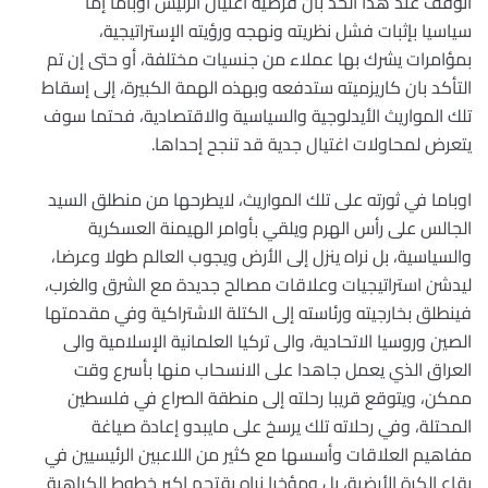
أتوقف عند هذا الحد بان فرضية اغتيال الرئيس اوباما إما
سياسيا بإثبات فشل نظريته ونهجه ورؤيته الإستراتيجية،
بمؤامرات يشرك بها عملاء من جنسيات مختلفة، أو حتى إن تم
التأكد بان كاريزميته ستدفعه وبهذه الهمة الكبيرة، إلى إسقاط
تلك المواريث الأيدلوجية والسياسية والاقتصادية، فحتما سوف
يتعرض لمحاولات اغتيال جدية قد تنجح إحداها.
اوباما في ثورته على تلك المواريث، لايطرحها من منطلق السيد
الجالس على رأس الهرم ويلقي بأوامر الهيمنة العسكرية
والسياسية، بل نراه ينزل إلى الأرض ويجوب العالم طولا وعرضا،
ليدشن استراتيجيات وعلاقات مصالح جديدة مع الشرق والغرب،
فينطلق بخارجيته ورئاسته إلى الكتلة الاشتراكية وفي مقدمتها
الصين وروسيا الاتحادية، والى تركيا العلمانية الإسلامية والى
العراق الذي يعمل جاهدا على الانسحاب منها بأسرع وقت
ممكن، ويتوقع قريبا رحلته إلى منطقة الصراع في فلسطين
المحتلة، وفي رحلاته تلك يرسخ على مايبدو إعادة صياغة
مفاهيم العلاقات وأسسها مع كثير من اللاعبين الرئيسيين في
بقاع الكرة الأرضية، بل ومؤخرا نراه يقتحم اكبر خطوط الكراهية