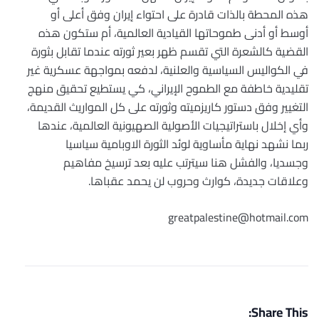
هذه المحطة بالذات قادرة على احتواء إيران وفق أعلى أو
أوسط أو أدنى طموحاتها القيادية العالمية، أم ستكون هذه
القضية كالشعرة التي تقسم ظهر بعير ثورته عندما تقابل بثورة
في الكواليس السياسية والعلنية، لدفعه بمواجهة عسكرية غير
تقليدية خاطفة مع الطموح الإيراني، كي يستطيع تحقيق منهج
التغيير وفق دستور كاريزميته وثورته على كل المواريث القديمة،
وأي إخلال باستراتيجيات الأصولية الصهيونية العالمية، عندها
ربما نشهد نهاية مأساوية لوئد الثورة الاوبامية سياسيا
وجسديا، والفشل هنا سيترتب عليه بعد ترسيخ مفاهيم
وعلاقات جديدة، كوارث وحروب لن يحمد عقباها.
greatpalestine@hotmail.com
Share This: