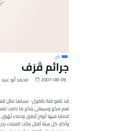
رأي
جرائم قَرَف
2007-08-09
محمد أبو عبيد
قد تلغو قلة بالقول- عساها تظل قلة- 
نعم مكرر وسيبقى يتكرر ما دامت تتفش
قضايا فيها أرواح تُزهَق ودماء تُهْرَق
وأكثر. كل سنة تُقتل مئات الفتيات بذر