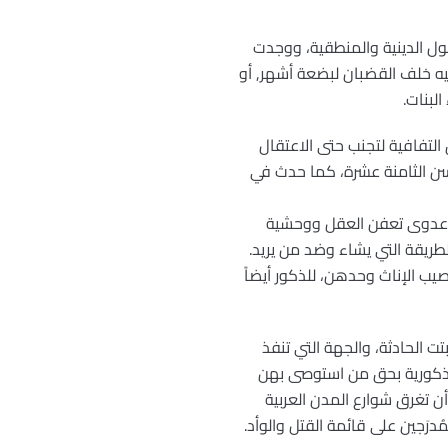
صول الدينية والمنطقية، ووجدت
قيه خلف القضبان لبضعة أشهر, أو
لبنات.
التفافية لتجنب حتى الاعتقال
 سن الثامنة عشرة، كما حدث في
له عدوى تعفن العقل ووحشية
لطريقة التي يشاء وضد من يريد.
صيب الإناث وحدهن، للذكور أيضاً
ت الحادثة، والجهة التي تنفذ
الذكورية بحق من استوصى بهن
أن تغرق شوارع المدن العربية
رَجين على قائمة القتل والوأد.