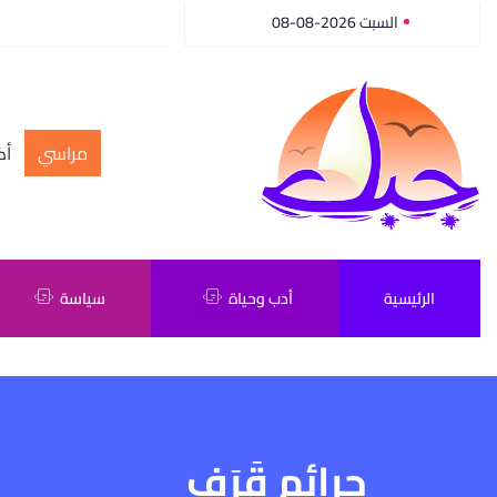
السبت 2026-08-08
مراسي
أك
الرئيسية
أدب وحياة
سياسة
جرائم قَرَف