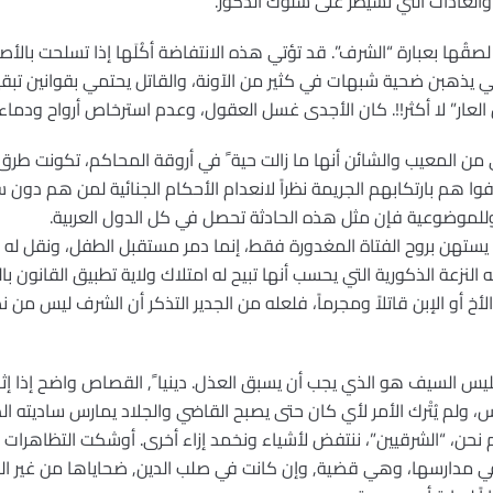
العادات التي تسيطر على سلوك الذكور.
صقُها بعبارة “الشرف”. قد تؤتي هذه الانتفاضة أكُلَها إذا تسلحت بالأ
ائي يذهبن ضحية شبهات في كثير من الآونة، والقاتل يحتمي بقوانين تب
عار” لا أكثر!!. كان الأجدى غسل العقول، وعدم استرخاص أرواح ودماء ا
 من المعيب والشائن أنها ما زالت حية ً في أروقة المحاكم، تكونت طرق 
وا هم بارتكابهم الجريمة نظراً لانعدام الأحكام الجنائية لمن هم دون
وللموضوعية فإن مثل هذه الحادثة تحصل في كل الدول العربية.
م يستهن بروح الفتاة المغدورة فقط، إنما دمر مستقبل الطفل، ونقل 
نزعة الذكورية التي يحسب أنها تبيح له امتلاك ولاية تطبيق القانون با
أخ أو الإبن قاتلاً ومجرماً، فلعله من الجدير التذكر أن الشرف ليس من ن
فليس السيف هو الذي يجب أن يسبق العذل. دينيا ً, القصاص واضح إذا إثبت
لم يُتْرك الأمر لأي كان حتى يصبح القاضي والجلاد يمارس ساديته 
كم نحن، “الشرقيين”، ننتفض لأشياء ونخمد إزاء أخرى. أوشكت التظاهرات 
في مدارسها، وهي قضية, وإن كانت في صلب الدين, ضحاياها من غير المُد