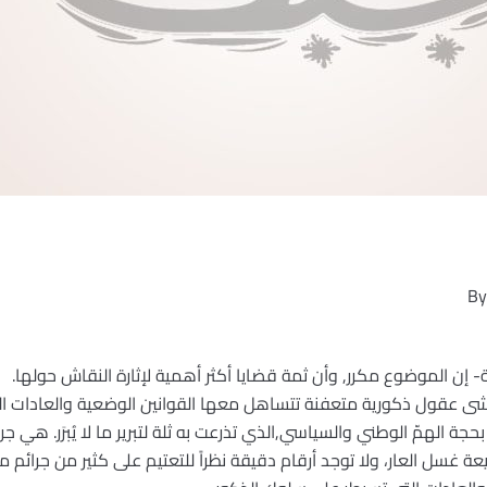
By
إن الموضوع مكرر, وأن ثمة قضايا أكثر أهمية لإثارة النقاش حولها.
ى عقول ذكورية متعفنة تتساهل معها القوانين الوضعية والعادات السائد
, بحجة الهمّ الوطني والسياسي,الذي تذرعت به ثلة لتبرير ما لا يُبرَر. هي
يعة غسل العار، ولا توجد أرقام دقيقة نظراً للتعتيم على كثير من جرائم 