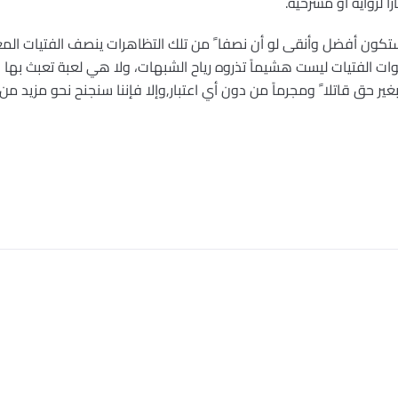
اً لرواية أو مسرحية.
ستكون أفضل وأنقى لو أن نصفا ً من تلك التظاهرات ينصف الفتيات المغد
يوات الفتيات ليست هشيماً تذروه رياح الشبهات، ولا هي لعبة تعبث بها ا
غير حق قاتلا ً ومجرماً من دون أي اعتبار,وإلا فإننا سنجنح نحو مزيد 