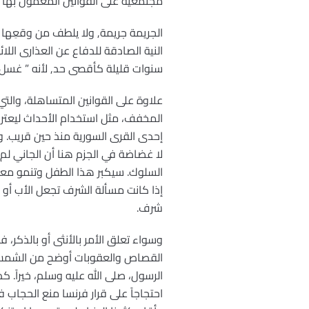
مجتمعية على القوانين المعمول بها و
الجريمة جريمة, ولا يلطف من وقعِها ل
النية الصادقة للدفاع عن العذارى الل
سنوات قليلة كأقصى حد, لأنه ” غسل ال
علاوة على القوانين المتساهلة، والتي
المخفف، مثل استخدام الأحداث ليعترف
إحدى القرى السورية منذ حين قريب. 
لا غضاضة في الجزم هنا أن الجاني ل
السلوك. سيكبر هذا الطفل وتنمو معه ال
إذا كانت مسألة الشرف تجعل الأب أو ال
شرف.
وسواء تعلق الأمر بالأنثى أو بالذكر، 
القصاص والعقوبات أوضح من الشمس، و
الرسول، صلى الله عليه وسلم، خيراً. 
احتجاجاً على قرار فرنسا منع الحجاب 