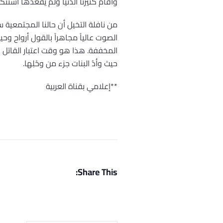
وأقام كثيرنا الدنيا ولم يقعدها استنكار
من نافلة التخيل أن حالنا المجتمعية 
الصوت عالياً مجاهراً بالقول أرواح وح
المخففة. هذا هو وقت اعتبار القاتل ب
حيث وأدُ البنات جزء من وحْلِها.
**إعلامي بقناة العربية
Share This: