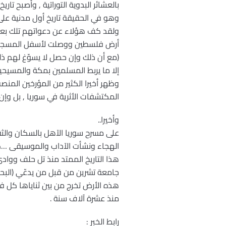
بالعشائر البدوية التوراتية , وأصبح تا
وهو في الحقيقة تاريخ أول مدنية على 
ولقد كف هؤلاء عن دعواتهم تلك بعد 
أرض فلسطين ووصلت لأسفل المسجد الأ
(مع أن ذلك وإن حصل لا يسوّغ لهم ذلك
إلا ما يربط المسلمين بمكة والمسيحيين
وظهر أخيرا الكثير من المؤرخين المنص
المكتشفات الأثرية في سوريا , بل وإ
وأخيرا..
على مسرح سوريا الآهل بالسكان والثق
الهجاء ونشأت الآداب والموسيقى …كم
هذا التاريخ الممتد منذ تل حلف ووا
جامعة تشرين من قبل من يدعّي (البحث
هذه الأرض تخرج من بين ثناياها كل فت
منذ عشرة آلاف سنة .
رابط الخبر :