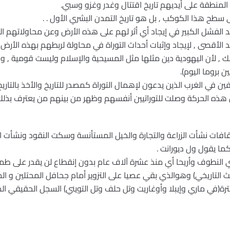
ريخ المنطقة على أيديهم تاريخ اقتتال وغدر وغزو وسبي.
سطح هذا الكوكب , بل هو تاريخ التمدن البشري الأول . .
الفشل الكبير في إيجاد أي أثر لهم على هذه الأرض وعن محاولاتهم ا
قصى , لإيجاد وإثبات أحداث التوراة في محاولة لربطهم بهذه الأرض
 , لأن اليهودية دين مثلها مثل المسيحية والإسلام وليست قومية , ول
 بروما اليوم).
فين في الغرب الذين يدعون لإهمال التوراة كمصدر للتاريخ والأخذ بالتا
ن هذه الحركة وصلت للتوراتيين أنفسهم وظهر من بينهم من يعترف بذلك 
افات نشأت الزراعة والتجارة والخيل المستأنسة وسكت النقود ونشأت ا
ا يقول ول ديورانت .
دي النطوف وأريحا أي منذ عشرة آلاف عام بدون إنقطاع لن يقدر على ط
 التاريخي) وهوالذي بقي عصيا على التزوير أمام جحافل المحتلين و الم
رة(في ماري وإيبلا وأوغاريت وتل حلف وتل التويني) السجل الحقيقي الم