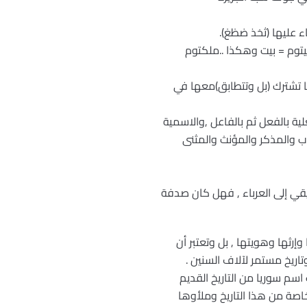
 عليها (ثخذ ضظغ).
,بيتوم = بيت وهكذا ..ملكتوم
نها تشترك (بل وتتطابق)معها في
لية بالفعل ثم بالفاعل ,والاسمية
اب والمذكر والمؤنث والمثنى
نيقي إلى العرباء , فهل كان صدفة
إرثها وهويتها , بل وتعتبر أن
وتاريخ مستمر لآلاف السنين .
 اسم سوريا من التاريخ القديم
اصة من هذا التاريخ وملأوها