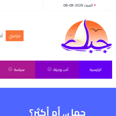
السبت 2026-08-08
مراسي
أك
الرئيسية
أدب وحياة
سياسة
جهل.. أم أكثر؟