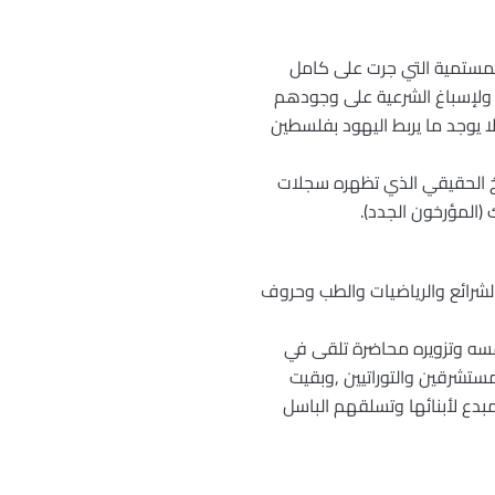
لمستمية التي جرت على كامل
 ولإسباغ الشرعية على وجودهم
ا يوجد ما يربط اليهود بفلسطين
ريخ الحقيقي الذي تظهره سجلات
(المؤرخون الجدد).
لشرائع والرياضيات والطب وحروف
مسه وتزويره محاضرة تلقى في
ستشرقين والتوراتيين ,وبقيت
بدع لأبنائها وتسلقهم الباسل