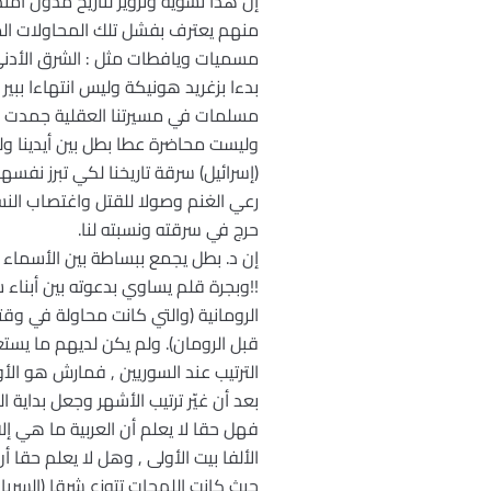
إن هذا تشويه وتزوير لتاريخ مدون امت
منهم يعترف بفشل تلك المحاولات المس
مسميات ويافطات مثل : الشرق الأدنى ,
بدءا بزغريد هونيكة وليس انتهاءا بب
مسلمات في مسيرتنا العقلية جمدت ح
وليست محاضرة عطا بطل بين أيدينا ولك
(إسرائيل) سرقة تاريخنا لكي تبرز نفسه
رعي الغنم وصولا للقتل واغتصاب النسا
حرج في سرقته ونسبته لنا.
إن د. بطل يجمع ببساطة بين الأسماء الرو
!!وبجرة قلم يساوي بدعوته بين أبناء سو
الرومانية (والتي كانت محاولة في و
قبل الرومان). ولم يكن لديهم ما يستع
بعد أن غيّر ترتيب الأشهر وجعل بداية العام في 1 كانون الثاني ,أضيفت بعض أسماء القياصرة مث
فهل حقا لا يعلم أن العربية ما هي إلا
الألفا بيت الأولى , وهل لا يعلم حقا أ
حيث كانت اللهجات تتوزع شرقا (السريان