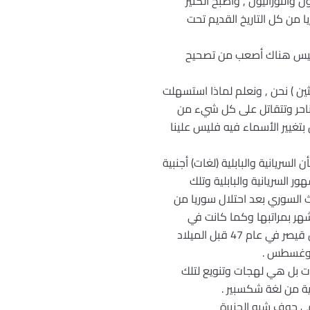
والتوراتيون , واصبح الكثير
 من كل التاريخ القديم تحت
ب وليس هناك أصعب من تصحيح
ثين ) نحن , ونعلم لماذا استسهلت
تتناحر وتتقاتل على كل شيء من
بتغيير الأسماء فيه فليس علينا
السريانية والبابلية (لغات) أجنبية
ر السريانية والبابلية وتلك
 السوري بعد احتلال سوريا من
شهر بمراتبها وكما كانت في
الترتيب عند السوريين , فمارش هو الأول ,وسبتمبر هو الشهر السابع وديسمبر هو العاشر..الخ وأضاف يوليوس قيصر في عام 47 قبل الميلاد
لغات بل هي لهجات وتنويع لتلك
زية من لغة شكسبير .
 في جوف شبه الجزيرة