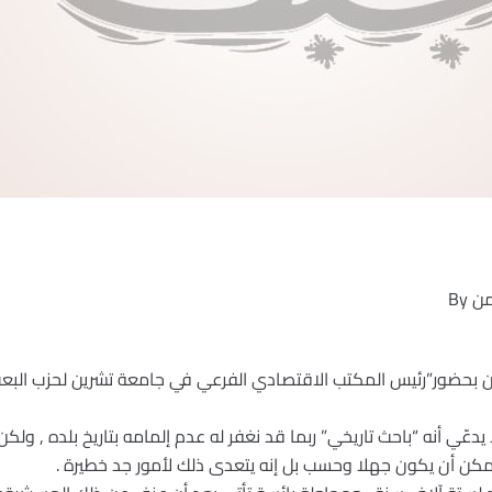
من
By
بحضور”رئيس المكتب الاقتصادي الفرعي في جامعة تشرين لحزب البعث 
ّي أنه “باحث تاريخي” ربما قد نغفر له عدم إلمامه بتاريخ بلده , ولكن
يمكن أن يكون جهلا وحسب بل إنه يتعدى ذلك لأمور جد خطيرة .