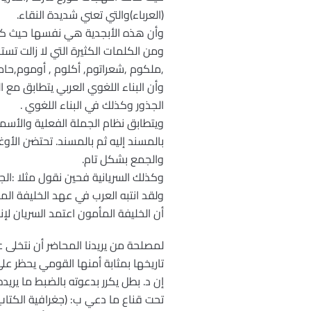
(العرباء)والتي تعني شديدة النقاء.
وأن هذه الأبجدية هي نفسها حيث كا
ومن الكلمات الكثيرة التي لا زالت تستخ
,ملكوم ,شعراتوم, أكلوم , أوموم,ح
وأن البناء اللغوي العربي يتطابق مع ا
الجذور وكذلك في البناء اللغوي .
ويتطابق نظام الجملة الفعلية والأسمية
بالمسند إليه ثم بالمسند. تحتضن الأو
والجمع بشكل تام.
وكذلك السريانية فحين نقول مثلا :ال
ولقد انتبه العرب في عهد الخليفة الم
أن الخليفة المأمون اعتمد السريان لإ
لمصلحة من يريدنا المحاضر أن نتخلى عن
تاريخها بمثابة أمنها القومي يحظر على 
إن د. بطل يكرر بدعوته بالضبط ما يريده
تحت قناع ما دعي ب: (جغرافية الكتاب