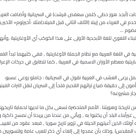
نت (أبجد هوز حطي كلمن سعفص قرشت) في السريانية وأضافت العرباء
دم في العرباء من إيبلا (الألف الثاني قبل الميلاد)مثلا :أخيرتوم= الأخير
امضوم …
لبناء اللغوي للغة الأبجدية الأولى على هذا الكوكب أي الأوغاريتية ,وأ
 في اللغة العربية مع نظام الجملة الأوغاريتية , ففي كليهما تبدأ الفع
غاريتية معظم الأوزان الاسمية في العربية , كما تتطابق في حركات الإعر
جمل يرعى العشب في العربية نقول في السريانية : جاملو روعي عسبو.
أمون إلى حقيقة ضياع تراثهم القديم فلجأ إلى السريان لنقل التراث الفي
نجاز مشروعه؟
 تاريخنا وهويتنا . الأمم المتحضرة تسعى بكل ما لديها لحماية تاريخها و
غيرأبناء البلد أن يكتبوا به , ويأتي من عندنا من يريدنا أن نمسح ذاكرة 
 أولئك الذين أعيتهم الحيلة في تزوير تاريخ سوريا , فبعد عقود من تغييب
 المقدس) ,وذلك بأن عمدوا إلى إلغاء أي ذكر للعرب عامة وللسوريين خ