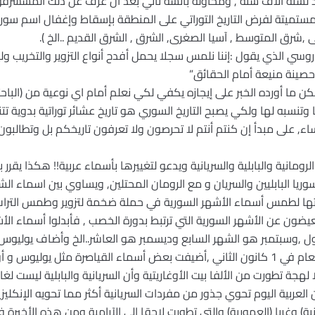
د لستة آلاف سنة , ومحاولة بائسة تأتي بعد أن عزف عن ذلك المسشرقون 
تميتة لفرض التاريخ التوراتي على المنطقة بإسقاط وإغفال اسم سوريا
شرق المتوسط , آسيا الصغرى, الشرق , الشرق القديم ..الخ ).
ير روسي الذي يقول :إننا نلمس سجلا يحمل أفدح أنواع التزوير والتخري
صينة منيعة أمام الحقائق”
ن ما أورده الخبر على إيجازه يكفي لكي نعلم أمام اي نوعية من (الباح
ا وتنسبه لها ولكي يصبح التاريخ السوري هو تاريخ عشائر توراتية بدوية 
ء, على مبدأ إن كنتم أنتم لا تحرصون ولا تعرفون تاريخكم بل وتطالبون 
مانية والبابلية والسريانية ويدعو لتغييرها بأسماء عربية!! هكذا يقرر بأن 
ريا البابليين والسريان و مع الرومان المحتلين, ويساوي بين اسماء الشهو
قتها لطمس أسماء الأشهر السورية في حملة ضخمة لتزوير وطمس التراث
يضون عن الأشهر السورية التي ترتبط بدورة الخصب , فأبدلوا أسماء الأ
ل يوليوس و أوغسطس .
 لهجة تطورت من الألفا بيت الأوغاريتية وأن السريانية والبابلية ليست 
ن العربية اليوم تحوي جذور من مفردات السريانية أكثر مما تحويه الإنكلي
ية) وغربا (العمورية) والتي تطورت لاحقا إلى الآرامية ومن هذه الأخيرة