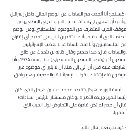
-كيسنجر: أنا أتحدث مع السادات عن الوضع الحالي داخل إسرائيل
,وأرجو أن تغفري لي.تحدثت له عن الحزب الديني الوطني,وعن
موقف الحزب المتطرف من الموضوع الفلسطيني,وعن الوضع
الصعب الذي أنت فيه, بأنك لا تقدرين الآن على تفديم أي إقتراح
عن الفلسطينيين.وأنا قلت للسادات: لا تغضب الإسرائيليين
.والسادات قال: هذا صحيح وقال ظانه لن يتحدث عن ظاي
موضوع آخر (يقصد الموضوع الفلسطيني) خلال سنة 1974.وأنا
إشترطت عليه قبل أن آتي إلى هنا, أن لا يثير أي موضوع غير
موضوع فك إشتباك القوات الإسرائيلية والمصرية .وهو وافق.
– رئيسة الوزراء: هيكل(تقصد محمد حسنين هيكل,الذي كان
رئيسا لتحرير جريدة الأهرام ,وكان مستشارا للرئيس السادات)
قال أن مصر لم تكن قادرة على التفاوض لولا الحرب التي
أعلنتها.
-كيسنجر: نعم, قال ذلك.