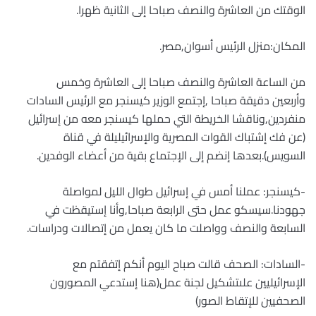
الوقتك من العاشرة والنصف صباحا إلى الثانية ظهرا.
المكان:منزل الرئيس أسوان,مصر.
من الساعة العاشرة والنصف صباحا إلى العاشرة وخمس
وأربعين دقيقة صباحا ,إجتمع الوزير كيسنجر مع الرئيس السادات
منفردين,وناقشا الخريطة التي حملها كيسنجر معه من إسرائيل
(عن فك إشتباك القوات المصرية والإسرائيليلة في قناة
السويس).بعدها إنضم إلى الإجتماع بقية من أعضاء الوفدين.
-كيسنجر: عملنا أمس في إسرائيل طوال الليل لمواصلة
جهودنا.سيسكو عمل حتى الرابعة صباحا,وأنا إستيقظت في
السابعة والنصف وواصلت ما كان يعمل من إتصالات ودراسات.
-السادات: الصحف قالت صباح اليوم أنكم إتفقتم مع
الإسرائيليين علىتشكيل لجنة عمل(هنا إستدعي المصورون
الصحفيين للإتقاط الصور)