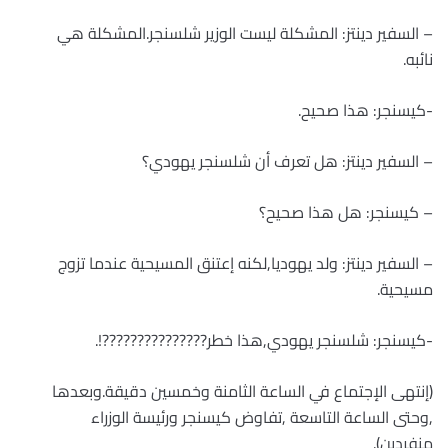
– السفير دينتز: المشكلة ليست الوزير شلسنجر.المشكلة هي
نائبه.
-كيسنجر: هذا صحيح.
– السفير دينتز: هل تعرف أن شلسنجر يهودي؟
– كيسنجر: هل هذا صحيح؟
– السفير دينتز: ولد يهوديا,لكنه إعتنق المسيحية عندما تزوج
مسيحية.
-كيسنجر: شلسنجر يهودي,هذا خطر???????????????!.
(إنتهى الإجتماع في الساعة الثامنة وخمسين دقيقة.وبعدها
,وحتى الساعة التاسعة ,تفاوض كيسنجر ورئيسة الوزراء
منفردين).