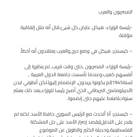
المصريون والعرب
-رئيسة الوزراء: هيكل عارض كل شيئ.قال أنه مثل إتفاقية
مؤقتة.
– كيسنجر: هيكل في وضع حرج,والعرب يعتقدون أنه أخطأ.
-رئيسة الوزراء: المصريون ,حتى وقت قريب, لم ينظروا إلى
أنفسهم كعرب.وعندما تأسست جامعة الدول العربية ,
(سنة1945)لم يكونوا يريدون, الإنضمام إليها.لكن أنطوني ايدن
(الديبلوماسي البريطاني الذي أصبح رئيسا للوزراء,بعد ذلك بعشر
سنوات)ضغط عليهم حتى إنضموا.
– كيسنجر: أنا أتحدث مع الرئيس السوري حافظ الأسد. لكنه لم
يقدر على التحايل(يقصد إصرار الأسد على حل المشكلة
الفلسطينية,وحديثه الكثير والطويل عن الموضوع