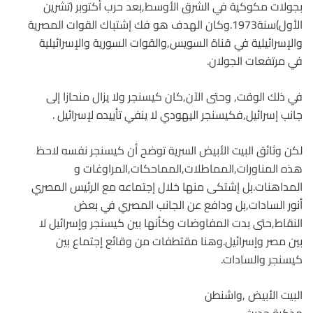
بجولات مكوكية في الشرق الأوسط,بعد حرب أكتوبر (تشرين
الأول)سنة1973.وكان الهدف هو فك إشتباك القوات المصرية
والإسرائيلية في قناة السويس,والقوات السورية والإسرائيلية
في مرتفعات الجولان.
في ذلك الوقت, وحتى الآن,كان كيسنجر ولا يزال منحازا إلى
جانب إسرائيل,فكيسنجر اليهودي لا ينفي تأييده لإسرائيل .
لكن وثائق البيت الأبيض السرية توضح أن كيسنجر نفسه لاحظ
هذه المناورات,المماطلات,المماحكات,المراوغات و
المداهنات.بل إشتكى منها خلال إجتماعه مع الرئيس المصري
أنور السادات,بل ودافع عن الجانب المصري في بعض
النقاط,حتى بدت المفاوضات وكأنها بين كيسنجر وإسرائيل لا
بين مصر وإسرائيل.وهنا مقتطفات من وقائع إجتماع بين
كيسنجر والسادات.
البيت الأبيض ,واشنطن