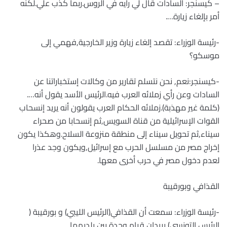
– كيسنجر: السادات قال لي رأيه في الروس.ربما كذب علي.لكنه
أمر بإلغاء زيارة….
-رئيسة الوزراء: تقصد إلغاء زيارة وزير الخارجية,فهمي إلى
موسكو؟
-كيسنجر:نعم, نحن نتسلم تقارير من وكالات إستخباراتنا عن
السادات وعن رأي زملائه العرب فيه.الرئيس الأسد يقول أنه….
(كلمة غير مهذبة).زملائه الحكام العرب يقولون أنه يريد إنسحاب
القوات الإسرائيلية من قناة السويس,ثم إنسحابا من صحراء
سيناء,ثم تحويل سيناء إلى منطقة منزوعة السلاح.وهكذا يكون
إخراج مصر من مسلسل الحرب مع إسرائيل,ويكون وجد عذرا
لعدم دخول مصر في حرب أخرى معها.
القذافي وبورقيبة
-رئيسة الوزراء: سمعت أن القذافي(الرئيس الليبي) و بورقيبة (
الرئيس التونسي) يريدان قيام وحدة بين بلديهما.