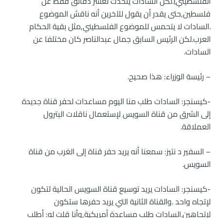
الفلسطيني).لكن السادات يتحدث لعشر دقائق فقط عن
فلسطين,حتى يقدر أن يقول للآخرين أنه ناقش الموضوع
.السادات لا يتحمس للموضوع الفلسطيني,مثل بقية الحكام
العرب.لكن الرئيس السابق جمال عبدالناصر كان مختلفا عن
السادات.
– رئيسة الوزراء: هذا صحيح.
-كيسنجر: السادات طلب منا اليوم مساعدات لحفر قناة جديدة
إلى الشرق من قناة السويس لإستعمال ناقلات البترول
العملاقة.
– السفير د نتيز: سمعنا أنه يريد حفر قناة إلى الغرب من قناة
السويس.
-كيسنجر: السادات يريد توسيع قناة السويس الحالية لتكون
لإتجاه واحد .والقناة الثانية التي يريد حفرها ستكون
لإتجاهين.السادات طلب مساعدة أمريكية,وأنا قلت له: أطلب