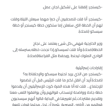
-كيسنجر: إتفقنا على تشكيل لجان عمل.
-كيسنجر: أنا قلت للصحفيين أن خبرا مهما سيعلن الليلة.وقلت
لهم أن الخطة التي ستعلن إما ستكون خطة كيسنجر أو خطة
سيسكو (ضحك).
وزير الخارجية فهمي:كل شيئ يعتمد على نجاح
الخطة(ضحك).وأنا قلت لسيسكو,إذا نجحت خطته,سنرسله إلى
الوادي الملوك ليحنط ,ويحفظ مثل الفراعنة(ضحك).
إقتراحات إسرائيلية
-كيسنجر: من الذي يريد تحنيط سيسكو والإحتفاظ به؟
(ضحك).أريد أن انقل لكم ما قلت للرئيس قبل أن تنضموا
للإجتماع… قلت له:أنا هذه المرة كررت للإسرائيليين أن يقدموا
خطة جادة وواضحة لإنسحاب قواتهم,وأن يوافقوا اللعب معنا
وتقديم مقترحات,ثم تغييرها.في البداية قالوا أنهم سيسحبون
قواتهم من اأراضي المصرية ,شرط أن تحل محلها قوات تابعة