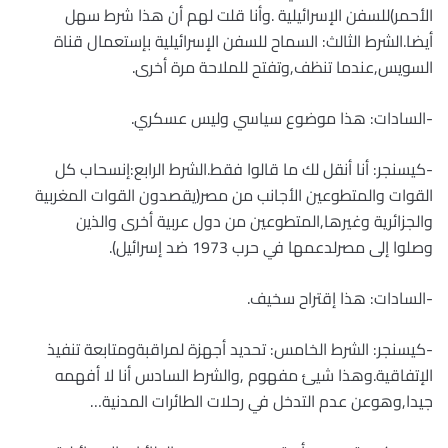
الأحمر)للسفن الإسرائيلية .وأنا قلت لهم أن هذا شرط سهل
أيضا.الشرط الثالث: السماح للسفن الإسرائيلية بإستعمال قناة
السويس,عندما تنظف,وتفتح للملاحة مرة أخرى.
-السادات: هذا موضوع سياسي وليس عسكري.
-كيسنجر: أنا أنقل لك ما قالوا فقط.الشرط الرابع:إنسحاب كل
القوات والمتطوعين الأجانب من مصر(يقصدون القوات المغربية
والجزائرية وغيرها,المتطوعين من دول عربية أخرى والذين
وصلوا إلى مصرلدعمها في حرب 1973 ضد إسرائيل).
-السادات: هذا إقتراح سخيف.
-كيسنجر: الشرط الخامس: تحديد أجهزة لمراقبةومتابعة تنفيذ
الإتفاقية.وهذا شيئ مفهوم ,والشرط السادس أنا لا أفهمه
جيدا,وهوعن عدم التدخل في رحلات الطائرات المدنية…