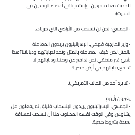
للحديث معا منفردين ,وإستمر باقي أعضاء الوفدين في
الحديث):
-الجمسي: نحن لن ننسحب من الأراضي التي حررناها.
-وزير الخارجية فهمي: الإسرائيليون يريدون المعاملة
بالمثل.لكن كيف المعاملة بالمثل وتحد لدباباتهم ودباباتنا؟هذا
شيئ غير منطقي نحن ندافع عن وطننا,ودباباتهم لا
تدافع,دباباتهم في أرض مصرية…
-(لا يرد أحد من الجانب الأمريكي).
يغيرون رأيهم
-الجمسي: الإسرائيليون يريدون الإنسحاب قليلق ثم يفعلون مل
يشاوءن,وفي الوقت نفسه المطلوب منا أن ننسحب لمسافة
بعيدة يشروط صعبة.