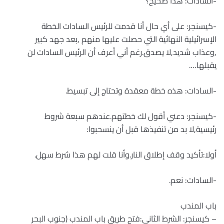
-السادات: هذا صحيح؟
-كيسنجر: على أي حال أنا قدمت للرئيس السادات الخطة
الإسرائيلية النهائية التي حصلت عليها منهم ,بعد جهد كبير
,وعذاب شديد,لا يصدق.رغم أني أعرف أن الرئيس السادات لن
يقبلها….
-السادات: هذه خطة معقدة وتحتاج إلى تبسيط.
-كيسنجر: دعني أقول لك خطتهم.عندهم سبعة شروط
رئيسية,لا بد من تنفيذها قبل أن ينسحبوا:
أولا:تأكيد وقف إطلاق النار.وأنا قلت لهم هذا شرط سهل.
-السادات: نعم.
باب المندب
– كيسنجر: الشرط الثاني:فتح طريق باب المندب (جنوب البحر