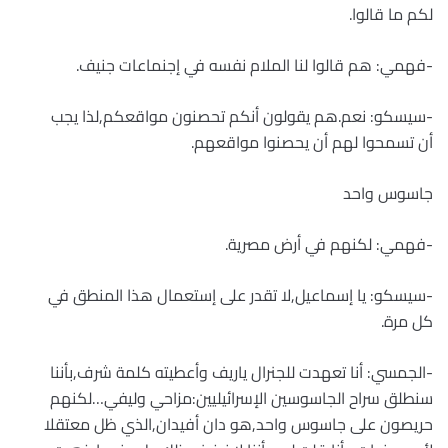
لكم ما قالوا.
-فهمي: هم قالوا لنا الملام نفسه في إجنماعات جنيف.
-سيسكو: نعم.هم يقولون أنكم تحصنون مواقعكم,لذا يجب
أن تسمحوا لهم أن يحصنوا مواقعهم.
جاسوس واحد
-فهمي: لكنهم في أرض مصرية.
-سيسكو: يا إسماعيل,لا تقدر على إستعمال هذا المنطق في
كل مرة.
-الجمسي: أنا تعهدت للجنرال ياريف وأعطيته كلمة شرف,بأننا
سنطلق سراح الجاسوسين الإسرائيليين:مزاحي وليفي…لكنهم
حريصون على جاسوس واحد,هو دان أفيدان,الذي ظل معتقلا