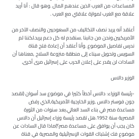
المساعدات من العرب الذين عندهم المال .وهو قال : أنا أريد
علاقة مع الغرب لموازة علاقتي مع العرب .
أعتقد أنه يريد نصف التكاليف من السعوديين والنصف الآخر من
الأمريكيين.ونحن من جانبنا ,سنقدم له كل دعم يريد.لكننا لم
ندرس تفاصيل الموضوع .وأنا أعتقد أن إعادة فتح قناة
السويس وتحويل سيناء إلى منطقة منزوعة السلاح ,معناها أن
السادات لن يقدر على إعلان الحرب على إسرائيل مرى أخرى.
الوزير دالاس
-رئيسة الوزراء: دالاس أخطأ كثيرا في موضوع سد أسوان (تقصد
جون فوستر دالاس ,وزير الخارجية الأمريكية,الذي رفض
مساعدة مصر في بناء السد العالي.بعد سنوات من الثورة
المصرية سنة 1952.هل تقصد رئيسة وزراء إسرائيل أن دالاس
كان يجب أن يوافق على مساعدة مصر؟)ماذا قال السادات عن
موضوع فك إشتباك القوات الإسرائيلية والمصرية في قناة