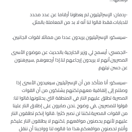
-ردمان: الإسرائيليون لم يعطونا أرقاما عن عدد محدد
للدبابات.فقط قالوا لنا أنه لا بد من المعاملة بالمثل.
-سيسكو: الإسرائيليون يريدون عددا من مماثلا لقوات الجانبين.
-الجمسي: أيسمح لي وزير الخارجية بالحديث عن موضوع الأسرى
المصريين.أنهم لا يريدون إرجاعهم لنا.إذا أرجعوهم ,سيبرهنون
عن حسن نيتهم.
-سيسكو: أنا متأكد من أن الإسرائيليين سيعيدون الأسرى إذا
وصلتم إلى إتفاقية معهم.لكنهم يشتكون من أن القوات
المصرية تطلق عليهم النار في المنطقة التي يحتلونها.قالوا لنا:
قولوا للمصريين ,في وضوح ,نحن صابرون على إطلاق النار علينا
من القوات المصرية.لكننا لن نصبر كثيرا .قالوا إنكم تطلقون النار
عليهم لأنهم يحصنون مواقعهم ,لكنهم لا يطلقون النار عليكم
وأنتم تحصنون مواقعكم.هذا ما قالوه لنا وواجبنا أن ننقل