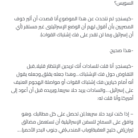
السويس؟
-كيسنجر: لم نتحدث عن هذا الموضوع.أنا قصدت أن أثير خوف
المصريين بأن أقول لهم أن الوضع الإسرائيليي غير مستقر (أي
أن إسرائيل ربما لن تقدر على فك إشتباك القوات).
-هذا صحيح.
-كيسنجر: أنا قلت للسادات أنك تريدين الإنتظار قليلا,قبل
التفاوض حول فك الإشتباك…وهذا جعله يقلق,وجعله يقول
أنه أمام خيارين:فك إشتباك القوات أو مواصلة الهجوم العنيف
على إسرائيل….والسادات يريد حلا سريعا,ويريده قبل أن أعود إلى
أميركا.وأنا قلت له:
– إذا كنت تريد حلا سريعا,لن تحصل على كل مطالبك .وهو
وافق على السماح للسفن الإسرائيلية أن تستعمل مضائق
تيران(في خليج العقبة)وباب المندب(في جنوب البحر الأحمر)….