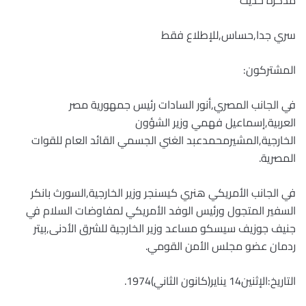
مذكرة حديث
سري جدا,حساس,للإطلاع فقط
المشتركون:
في الجانب المصري,أنور السادات رئيس جمهورية مصر
العربية,إسماعيل فهمي وزير الشؤون
الخارجية,المشيرمحمدعبد الغني الجسمي القائد العام للقوات
المصرية.
في الجانب الأمريكي هنري كيسنجر وزير الخارجية,السورث بانكر
السفير المتجول ورئيس الوفد الأمريكي لمفاوضات السلام في
جنيف جوزيف سيسكو مساعد وزير الخارجية للشرق الأدنى,بيتر
ردمان عضو مجلس الأمن القومي.
التاريخ:الإثنين14 يناير(كانون الثاني)1974.