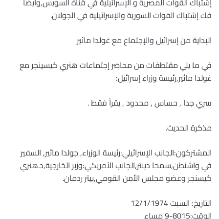
إشتباك القوات المصرية و الإسرائيلية في قناة السويس,وأيضا
فك إشتباك القوات السورية والإسرائيلية في الجولان.
البداية من إسرائيل والإجتماع مع غولدا مائير
في ما يلي مقتطفات من محاضر إجتماعات هنري كيسينجر مع
غولدا مائير,رئيسة وزراء إسرائيل:
سري جدا , حساس , محدود , يقرأ فقط .
مذكرة الحديث.
المشتركون:الجانب الإسرائيلي:رئيسة الوزراء, جولدا مائير, السفير
في واشنطن,سمحا دينتز,الجانب الأمريكي:وزبر الخارجية,د.هنري
كيسنجر وعضو مجلس الأمن القومي,بيتر ردمان.
التاريخ: السبت 12/1/1974
الوقت:8015-9 مساء