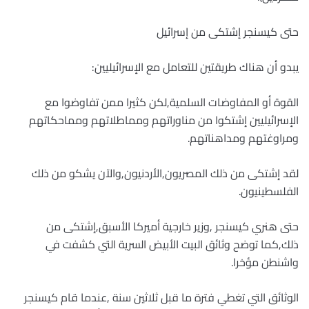
حتى كيسنجر إشتكى من إسرائيل
يبدو أن هناك طريقتين للتعامل مع الإسرائيليين:
القوة أو المفاوضات السلمية,لكن كثيرا ممن تفاوضوا مع
الإسرائيليين إشتكوا من مناوراتهم ومماطلاتهم ومماحكاتهم
ومراوغتهم ومداهناتهم.
لقد إشتكى من ذلك المصريون,الأردنيون,والآن يشكو من ذلك
الفلسطينيون.
حتى هنري كيسنجر ,وزير خارجية أميركا الأسبق,إشتكى من
ذلك,كما توضح وثائق البيت الأبيض السرية التي كشفت في
واشنطن مؤخرا.
الوثائق التي تغطي فترة ما قبل ثلاثين سنة ,عندما قام كيسنجر