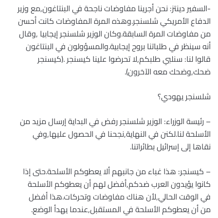
-السفير دينتز: نحن أجرينا مفاوضات ناجحة في البنتاغون,مع وزير
الدفاع الأمريكي شلسنجر.وهذه المرة المفاوضات كانت أحسن
من مفاوضات المرة السابقة.وكان الوزير شلسنجر إيجابيا ,وقال
أنه سينظر في طلباتنا بروح إيجابية.والمسؤولون في البنتاغون
قالوا لنا: سنلبي طلبكم,لا تحرضوا علينا كيسنجر .(كيسنجر
ضحك,وضحك معه الآخرون).
شلسنجر يهودي؟
– رئيسة الوزراء: الوزير شلسنجر رفض في البداية إرسال مزيد من
الأسلحة لنا.لكنن في النهاية,نجحنا في الحصول عليها,وفي
نقاها إلى إسرائيل بطائراتنا.
– كيسنجر: هذا غباء من جانبهم ألا يعطوكم الأسلحة.حتى إذا
كانوا يؤيدون العرب ضدكم,أفضل لهم أن يعطوكم الأسلحة
في الوقت الحالي,لأن هناك مفاوضات وتحركات.هذا أفضل
من أن يعطوكم الأسلحة في المستقبل,عندما يهدأ الوضع.