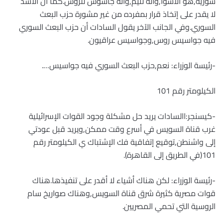
سورية,هو الأسوأ,وأنه لئيم,وأنه جاسوس للروس.كما أن الأسد
لا يقدر على إتخاذ قرار بمفرده من غير مشورة حزب البعث
السوري.وفي الجانب الآخر يقول السادات أن حزب البعث السوري
فيه جواسيس روس,وجواسيس عراقيون.
-رئيسة الوزراء: نعم,حزب البعث السوري فيه جواسيس….
الكيلومتر رقم 101
-كيسنجر:االسادات يريد حل مشكلة وجود القوات الإسرائيلية
غرب قناة السويس في أسرع وقت ممكن,ويريد قبل عودتي
إلى واشنطن,توقيع إتفاقية فك الإشتباك ي الكيلومتر رقم
101(في الطريق إلى القاهرة).
-رئيسة الوزراء: لكن هناك أشياء لا أقدر على تنفيذها.هناك
قوات مصرية كثيرة شرق قناة السويس,وهناك صواريخ سام
الروسية التي تحمي المصريين.