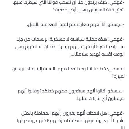
-فهمي: كيف يريدون منا أن نسحب قواتنا التي سيطرت عليها
شرق قناة السويس وهي أرض مصرية؟
-سيسكو: أنا أفهم معارضتكم لمبدأ المعاملة بالمثل.
-فهمي: هذه عملية سياسية لا عسكرية,الإنسحاب من جزء
من أراضينا شرط أو قواتنا.إنهم يريدون ضمان سلامتهم وفي
الوقت نفسه تهديد سلامتنا…
الجسمي: خط دباباتنا ومدافعنا مهم بالنسبة إلينا.لماذا يريدون
تغييره؟
-سيسكو: قالوا أنهم سيغيرون خطهم خطكم؟وقالوا أنهم
سيقبلون أي تنازلات مثلها.
-فهمي: هل لاحظت أنهم يغيرون رأيهم المعاملة بالمثل
وأحيانا أخرى يرفضونها منطقة امنية لهم؟لكنهم يرفضونها
لنا…