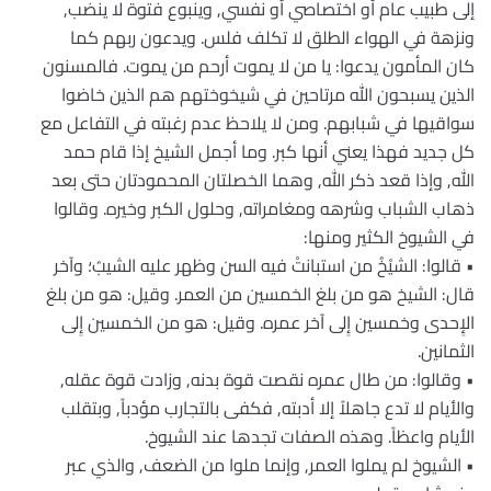
إلى طبيب عام أو اختصاصي أو نفسي, وينبوع فتوة لا ينضب,
ونزهة في الهواء الطلق لا تكلف فلس. ويدعون ربهم كما
كان المأمون يدعوا: يا من لا يموت أرحم من يموت. فالمسنون
الذين يسبحون الله مرتاحين في شيخوختهم هم الذين خاضوا
سواقيها في شبابهم. ومن لا يلاحظ عدم رغبته في التفاعل مع
كل جديد فهذا يعني أنها كبر. وما أجمل الشيخ إذا قام حمد
الله, وإذا قعد ذكر الله, وهما الخصلتان المحمودتان حتى بعد
ذهاب الشباب وشرهه ومغامراته, وحلول الكبر وخيره. وقالوا
في الشيوخ الكثير ومنها:
• قالوا: الشيْخُ من استبانتْ فيه السن وظهر عليه الشيبُ؛ وآخر
قال: الشيخ هو من بلغ الخمسين من العمر. وقيل: هو من بلغ
الإِحدى وخمسين إِلى آخر عمره. وقيل: هو من الخمسين إِلى
الثمانين.
• وقالوا: من طال عمره نقصت قوة بدنه, وزادت قوة عقله,
والأيام لا تدع جاهلاً إلا أدبته, فكفى بالتجارب مؤدباً, وبتقلب
الأيام واعظاً. وهذه الصفات تجدها عند الشيوخ.
• الشيوخ لم يملوا العمر, وإنما ملوا من الضعف, والذي عبر