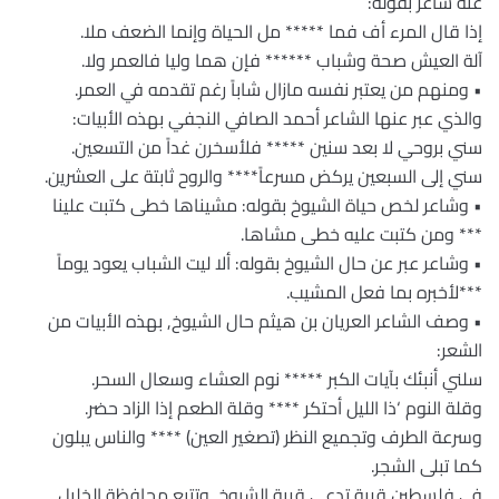
عنه شاعر بقوله:
إذا قال المرء أف فما ***** مل الحياة وإنما الضعف ملا.
آلة العيش صحة وشباب ****** فإن هما وليا فالعمر ولا.
• ومنهم من يعتبر نفسه مازال شاباً رغم تقدمه في العمر.
والذي عبر عنها الشاعر أحمد الصافي النجفي بهذه الأبيات:
سني بروحي لا بعد سنين ***** فلأسخرن غداً من التسعين.
سني إلى السبعين يركض مسرعاً**** والروح ثابتة على العشرين.
• وشاعر لخص حياة الشيوخ بقوله: مشيناها خطى كتبت علينا
*** ومن كتبت عليه خطى مشاها.
• وشاعر عبر عن حال الشيوخ بقوله: ألا ليت الشباب يعود يوماً
***لأخبره بما فعل المشيب.
• وصف الشاعر العريان بن هيثم حال الشيوخ, بهذه الأبيات من
الشعر:
سلني أنبئك بآيات الكبر ***** نوم العشاء وسعال السحر.
وقلة النوم ‘ذا الليل أحتكر **** وقلة الطعم إذا الزاد حضر.
وسرعة الطرف وتجميع النظر (تصغير العين) **** والناس يبلون
كما تبلى الشجر.
في فلسطين قرية تدعى قرية الشيوخ, وتتبع محافظة الخليل.