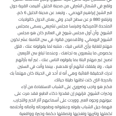
وتقع في الشمال الشرقي من مدينة الخليل. أقيمت القرية حول
قبر الشيخ إبراهيم الهدمي. ، وتبعد عن مدينة الخليل 6 كم،
وترتفع 880 م عن سطح البحر. وفي بعض الدول كالولايات
المتحدة الأمريكية وفرنسا مجلس تشريعي يسمى بمجلس
الشيوخ. وأن أول مجلس شيوخ في العالم كان هو مجلس
الشيوخ الروماني. والأقدمون قالوا: في سن الثامنة عشر تكون
مهتم للغاية برأي الناس فيك ، منتبه لما يقولونه عنك ، قلق
بخصوص ما يشعرون به تجاهك ، وعندما تبلغ سن الأربعين
تصبح غير مهتم البتة بما يقولوه الناس عنك ، غير آبه بآرائهم
فيك ، ولا يقلقك ثنائهم أو نقدهم ، بينما وأنت في الستين
تدرك الحقيقة الغائبة وهي أنه لا أحد في الحياة كان مهتماً بك
بالدرجة التي كنت تظنها طيلة حياتك.
فكم هو واجب وضروري على الشباب الاستفادة من آراء
وخبرات الشيوخ. فإنهم إن فقدوا ذكاء الطبع فقد مرت على
عيونهم وجوه العبر, ووردت على أسماعهم آثار الخبر والتجارب.
فهمة جيل الشباب بقوته وعنفوانه وطموحاته وآماله وأحلامه
تكملها وتثريها وتغذيها وتصقلها حكمة وخبرة وواقعية