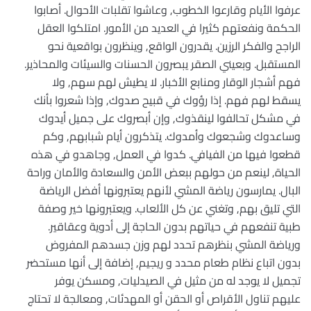
عرفوا الأيام وقارعوا الخطوب, وعاشوا تقلبات الأحوال. أصابوا
الحكمة ونفعتهم كثيرا في العديد من الأمور. امتلكوا العقل
الراجح والفكر الرزين. يقدرون الواقع, وينظرون بواقعية نحو
المستقبل. وبعيني الصقر يبصرون الحسنات والسيئات والمحاذير.
فهم أشجار الوقار ومنابع الأخبار. لا يطيش لهم سهم, ولا
يسقط لهم فهم. إذا رؤوك في قبيح صدوك, وإذا شعروا بأنك
في مشكل تحالفوا لينقذوك, وإن أبصروك على جميل أيدوك
وساعدوك وشجعوك وأمدوك. يتذكرون أيام شبابهم, وكم
قطعوا فيها من الفيافي. كدوا في العمل, وجاهدو في هذه
الحياة, لينعم من حولهم ببعض الأمن والسعادة والأمان وراحة
البال. يمارسون رياضة المشي لأنهم يعتبرونها أفضل الرياضة
التي تليق بهم, وتغني عن كل الألعاب. ويعتبرونها خير وصفة
طبية تنفعهم في حياتهم بدون الحاجة إلى أدوية وعقاقير.
ورياضة المشي بنظرهم تحدد لهم وزن جسدهم المفروض
بدون اتباع نظام طعام محدد و ريجيم, إضافة إلى أنها مستحضر
تجميل لا يوجد له من مثيل في الصيدليات, ومسكن يوفر
عليهم تناول الأقراص أو الحقن أو المهدئات, ومعالجة لا تحتاج