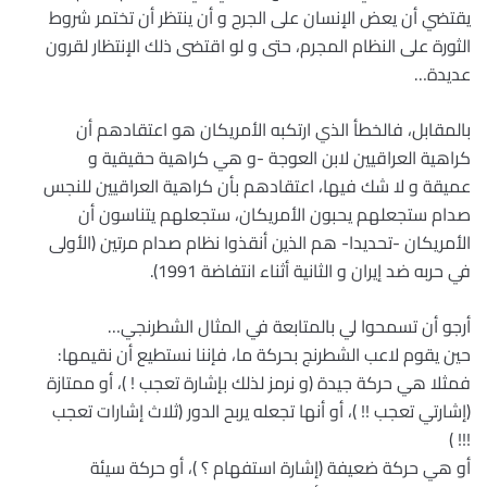
يقتضي أن يعض الإنسان على الجرح و أن ينتظر أن تختمر شروط
الثورة على النظام المجرم، حتى و لو اقتضى ذلك الإنتظار لقرون
عديدة…
بالمقابل، فالخطأ الذي ارتكبه الأمريكان هو اعتقادهم أن
كراهية العراقيين لابن العوجة -و هي كراهية حقيقية و
عميقة و لا شك فيها، اعتقادهم بأن كراهية العراقيين للنجس
صدام ستجعلهم يحبون الأمريكان، ستجعلهم يتناسون أن
الأمريكان -تحديدا- هم الذين أنقذوا نظام صدام مرتين (الأولى
في حربه ضد إيران و الثانية أثناء انتفاضة 1991).
أرجو أن تسمحوا لي بالمتابعة في المثال الشطرنجي…
حين يقوم لاعب الشطرنج بحركة ما، فإننا نستطيع أن نقيمها:
فمثلا هي حركة جيدة (و نرمز لذلك بإشارة تعجب ! )، أو ممتازة
(إشارتي تعجب !! )، أو أنها تجعله يربح الدور (ثلاث إشارات تعجب
!!! )
أو هي حركة ضعيفة (إشارة استفهام ؟ )، أو حركة سيئة