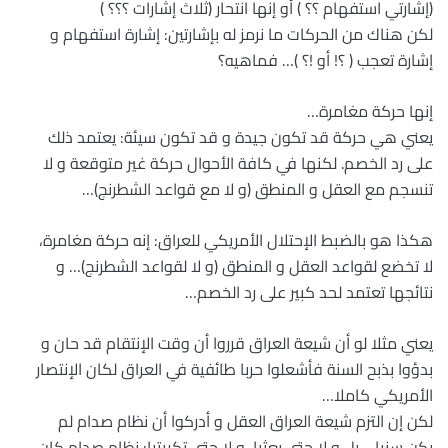
(إشارتي استفهام ؟؟ ) أو إنها انتحار (ثلاث إشارات ؟؟؟ )
لكن هناك من الحركات ما نرمز له بإشارتين: إشارة استفهام و
إشارة تعجب ( ؟! أو !؟ )… فماهيه؟
إنها حركة مغامرة…
يعني هي حركة قد تكون جيدة و قد تكون سيئة: يعتمد ذلك
على رد الخصم. لكنها في كافة الأحوال حركة غير متوقعة و لا
تنسجم مع العقل و المنطق (و لا مع قواعد الشطرنج)…
هكذا هو بالضبط الإحتلال الأمريكي للعراق: إنه حركة مغامرة،
لا تخضع لقواعد العقل و المنطق (و لا لقواعد الشطرنج)… و
نتائجها تعتمد لحد كبير على رد الخصم…
يعني مثلا لو أن شيعة العراق قرروا أن وقت الإنتقام قد حان و
بدؤوا بذبح السنة فأشعلوا حربا طائفية في العراق لكان الإنتصار
الأمريكي كاملا…
لكن إن التزم شيعة العراق العقل و أدركوا أن نظام صدام لم
يكن سنيا… بل و لا حتى بعثيا، و لا حتى تكريتيا: نظام صدام كان