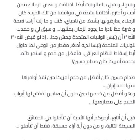
وقتها، و قبل ذلك الوقت أيضا، اختلفت و بعض الزملاء ممن
أحب و أحترم، أختلفنا بشدة في مواقفنا من تلك الحرب: كان
الزملاء يعارضونها بشدة. من ناحيتي، كنت و ما زلت أراها نعمة
و ضربة حظ نادرا ما يجود الزمان بمثلها… و سبق لي و حمدت
الله(*) أن رئيس الولايات المتحدة جحش جدا… إذ لو قيض الله (*)
للولايات المتحدة رئيسا لديه أصغر مقدار من الوعي لما حاول
أبدا إسقاط النظام العراقي: فأفضل من خدم و استمر دائما
بخدمة أمريكا كان صدام حسين!
صدام حسين كان أفضل من خدم أمريكا حين نفذ أوامرها
بمهاجمة إيران…
و هو أفضل من خدمها حين حاول أن يعاديها ففتح لها أبواب
الخليج على مصاريعها…
قبل أن أتابع، أرجوكم أيها الأحبة أن تتأملوا في الحقائق
البسيطة التالية، و من دون أية آراء مسبقة، فقط أن تتأملوا…