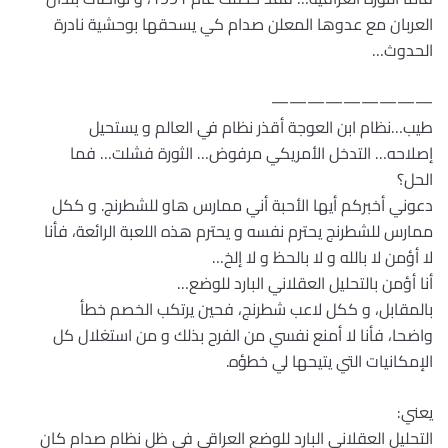
العربان مع عدوها المعلن صدام كي يسحقها بوحشية نادرة
الحدوث…
—————————
طيب…نظام ابن العوجة أقذر نظام في العالم و يستحيل
إصلاحه… التدخل الأمريكي مرفوض… الثورة فشلت… فما
الحل؟
دعوني أخبركم أيها الأحبة أني ممارس هاو للشطرنج. و ككل
ممارس للشطرنج يحترم نفسه و يحترم هذه اللعبة الرائعة، فأنا
لا أؤمن لا بالله و لا بالحظ و لا إلخ…
أنا أؤمن بالتحليل العقلاني البارد للوضع…
بالمقابل، و ككل لاعب شطرنج، فحين يرتكب الخصم خطأ
واضحا، فأنا لا أمنع نفسي من الفرح بذلك و من استغلال كل
الإمكانيات التي يتيحها لي خطؤه.
يعني:
التحليل العقلاني البارد للوضع العراقي في ظل نظام صدام كان