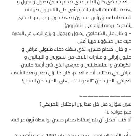
– لعام مضى كان الداعر عدي صدام حسين يصول و يجول و
يغتصب الفتيات العراقيات و يشرح على التلفزيون طريقته
المفضلة لسحق رأس السجين بضغطه بين لوحي فولاذ حتى
ينفجر كالبيضة (رأيته على التلفزيون)
– و كان علي الكيماوي يصول و يجول و يزرع الرعب في البصرة
حيث عين مسؤولا حربيا أعلى.
– و كان صدام حسين، الذي سفك دماء مليوني عراقي و
مليون إيراني و عشرات الألاف من السوريين و اللبنانيين و
الكويتيين و الفلسطينيين و غيرهم، الذي شرد أربعة ملايين
عراقي في مختلف أنحاء العالم، كان ما يزال يجعر و يعد الشعب
العراقي بالمزيد من “البطولات”… يعني بالمزيد من المجازر!
—————————–
سين سؤال: هل كل هذا يبرر الإحتلال الأمريكي؟
جيم جواب: لا!
أنا كنت أفضل أن يتم إسقاط صدام حسين بواسطة ثورة عراقية،
…
فأما الثورة العراقية… فقد حصلت عام 1991، و تواطأت بلدان