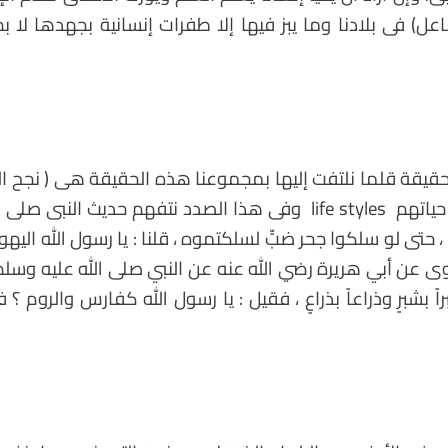
لفاعل) فى بلادنا وما يبز فيها إلا طفرات إنسانية بجهدها ل
قيقة قلما نلتفت إليها بمجموعنا هذه الحقيقة هى ( نجح ال
حياتهم
life styles
وفى هذا الصدد نتفهم حديث النبى صلى الل
عٍ ، حتى لو سلكوا جحر ضبٍّ لسلكتموه ، قلنا : يا رسول الله اليه
روى عن أبي هريرة رضي الله عنه عن النبي صلى الله عليه وسلم
ً بشبرٍ وذراعاً بذراعٍ ، فقيل : يا رسول الله كفارس والروم ؟ 