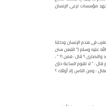
ا بجهد مؤسسات ترعى الإنسان
غرب فى هدم الإنسان ودخلنا
ه عليه وسلم (” لتتبعن سَنن
ود والنصارى ؟ قال : فمن !؟ ” ،
 قال : ” لا تقوم الساعة حتى
فقال : ومن الناس إلا أولئك ؟