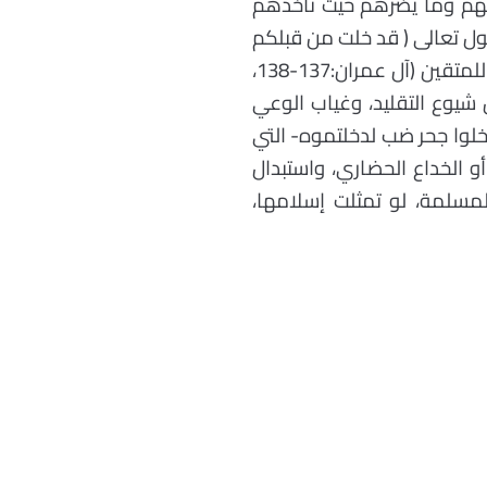
ينفعهم وما يضرهم حيث تأخذهم
ل تعالى ( قد خلت من قبلكم
سنن فسيروا في الأرض فانظروا كيف كان عاقبة المكذبين، هذا بيان للناس وهدى وموعظة للمتقين (آل عمران:137-138،
يوع التقليد، وغياب الوعي
خلوا جحر ضب لدخلتموه- التي
أو الخداع الحضاري، واستبدال
لمسلمة، لو تمثلت إسلامها،