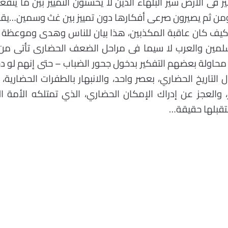
سير فى الأرض سير البلهاء الذين لا يحسنون التمييز بين ما 
ومن ثم يصيرون صرعى أفكارها دون تمييز بين غث وسمين…يقو
مين والعرب لا سيما فى مراحل الضعف الحضارى تأتى من ش
 محاولة بعضهم التفكير بدخول جحور الضباب – حتى إنهم لو د
 التاريخ الحضاري، بعصر واحد، والانبهار بالطفرات الحضارية، 
 والعجز عن إدراك الإمكان الحضاري، الذي تمتلكه الأمة ا
قبلها حقيقة…