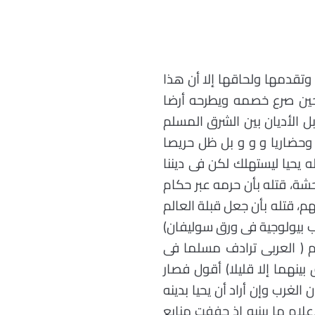
تقدمها ولحاقها إلا أن هذا
 حين صرع خصمه ويطرحه أرضا
 الأديان بين الشرق المسلم
 وحضاريا و و و بل ظل حريصا
يحيا ليستهلك لكن فى ديننا
وحشة، قتله بأن حرمه عبر حكام
، قتله بأن جعل قبلة العالم
ب بيولوجية فى ورق سوليفان)
م ( العربى ترادف مسلما فى
بينهما إلا قليلا) أقول فصار
لغرب وإن أراد أن يحيا بدينه
علام ما يبنيه إذ جففت منابع