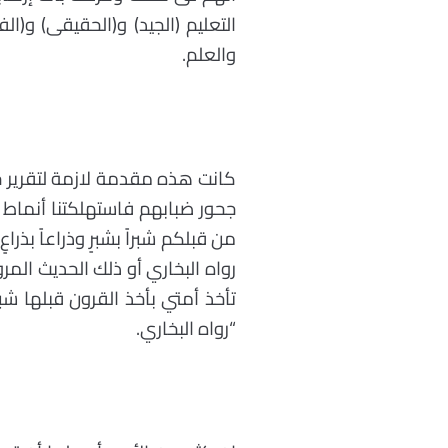
التعليم (الجيد) و(الحقيقى) و(ا
والعلم.
كانت هذه مقدمة لازمة لتقرير ح
جحور ضبابهم فاستهلكتنا أنماط 
من قبلكم شبراً بشبرٍ وذراعاً بذرا
رواه البخاري أو ذلك الحديث الم
تأخذ أمتي بأخذ القرون قبلها شبرا
“رواه البخاري.