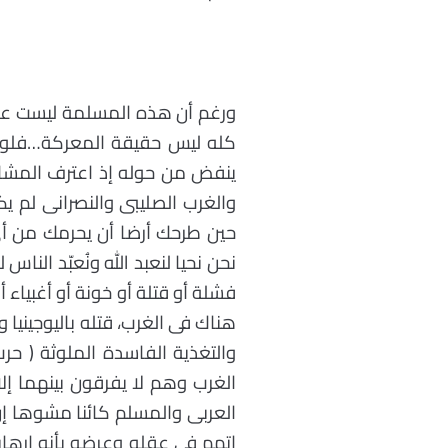
ورغم أن هذه المسلمة ليست على
كله ليس حقيقة المعركة…فلو أت
ينفض من حوله إذ اعترف المشاهد
والغرب الصليبى والنصرانى لم ي
حين طرحك أرضا أن يحرمك من أى
نحن نحيا لنعبد الله ونُعبّد النا
فشلة أو قتلة أو خونة أو أغبياء
هناك فى الغرب، قتله باليوجينيا
والتغذية الفاسدة الملوثة ( ح
الغرب وهم لا يفرقون بينهما إلا
العربى والمسلم كائنا مشوها إن 
اتهم فى عقله وعرضه بأنه إرهابى،