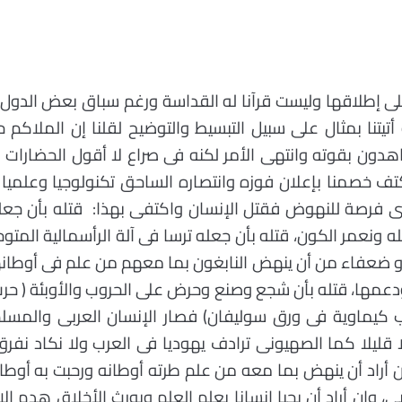
 إطلاقها وليست قرآنا له القداسة ورغم سباق بعض الدول و
يتنا بمثال على سبيل التبسيط والتوضيح لقلنا إن الملاكم
ون بقوته وانتهى الأمر لكنه فى صراع لا أقول الحضارات بل
كتف خصمنا بإعلان فوزه وانتصاره الساحق تكنولوجيا وعلميا
 فرصة للنهوض فقتل الإنسان واكتفى بهذا: قتله بأن جعله 
س لله ونعمر الكون، قتله بأن جعله ترسا فى آلة الرأسمالية المت
 أو ضعفاء من أن ينهض النابغون بما معهم من علم فى أوطانهم
 ودعمها، قتله بأن شجع وصنع وحرض على الحروب والأوبئة ( حر
رب كيماوية فى ورق سوليفان) فصار الإنسان العربى والمسل
 قليلا كما الصهيونى ترادف يهوديا فى العرب ولا نكاد نفرق 
أراد أن ينهض بما معه من علم طرته أوطانه ورحبت به أوطان ا
 وإن أراد أن يحيا إنسانا يعلم العلم ويورث الأخلاق هدم الإ