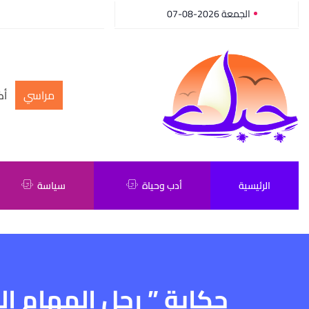
الجمعة 2026-08-07
مراسي
أك
الرئيسية
أدب وحياة
سياسة
حكاية ” رجل المهام ال