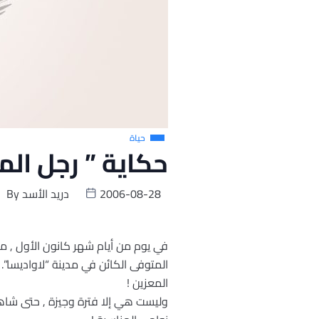
حياة
حكاية ” رجل الم
2006-08-28
دريد الأسد
By
المتوفى الكائن في مدينة “لاواديسا”. 
المعزين !
وليست هي إلا فترة وجيزة , حتى شاه