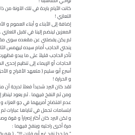
نواحي المناسبة !
كانت الأيام باردة في تلك الآونة من 
التعازي !
إضافة إلى الأبناء و أبناء العموم و ا
المعزين لينضم إلينا في تقبل التعازي ..
لم يكن يفصلني عن مقعده سوى مقعد فار
ينحني الحاجب أمام سيده ليهمس الثان
تأخر الحاجب قليلاً على ما يبدو فظهر
الحاجات أو الإيماء إلى تنظيم إحدى الس
أسرع أبو سليم ( متعهد الأفراح و الأ
و الحرارة !
لقد كان البرد شديداً فعلاً لدرجة أن
ومن ثم النفخ فيهما . ثم يعود لينظر
عدم افتضاح أمريهما في جو العزاء و 
ابتسامات تحمل في ثناياها عبارات لم ي
و لكن البرد كان أكثر إصراراً و قوة 
مرة أخرى راحتيه وينفخ فيهما :
” ما حدا نفد غير أبو فلان !!!” . ( هو