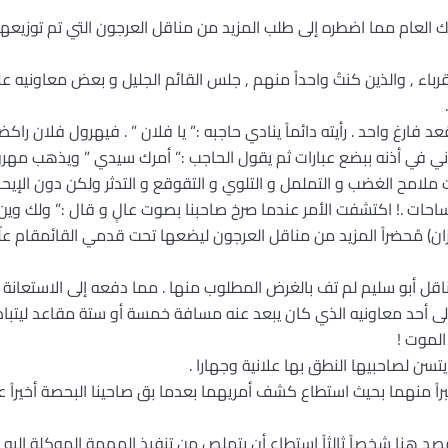
ذاك العام مما اضطره إلى طلب المزيد من مناقل العرجون التي تم توزيع
لأقرباء , والذين كنتُ واحداً منهم , جلس القائم الجليل و بعض معاونيه 
غ واحد . رأيته دائماً ينادي حاجبه :” يا فلان ” . فيهرول فلان راكضا
ي في أذنه ببضع عبارات ثم يقول الحاجب :” أمرك سيدي ” ويذهب مهرولا
ت ملامح الغضب و التململ و التلوي و التقوقع و التدثر ولكن دون الإيح
احات .! اكتشفت الأمر عندما صرخ صاحبنا بصوت عالٍ و قال :” ولك وين المن
حزان) مُحضراً المزيد من مناقل العرجون ليضعها تحت قدمي القائمقام ع
 مناقل أبو سليم لم تف بالغرض المطلوب منها . مما دفعه إلى الاستعانة
 إلى أحد معاونيه الذي كان يبعد عنه مسافة خمسة أو ستة مقاعد ليتباد
الموت !
تسن لصاحبيها النطق بها علانية وجهارا .
وصبراً منهما بحيث استطاع كشف أمريهما بعدما بق صاحينا البحصة أخيراً
 يقصد هنا شخصاً ثالثاً استطاع أن يتملص من تنفيذ المهمة الموكلة إليه ) 