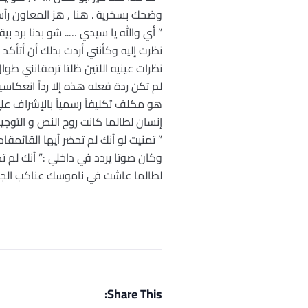
وضحك بسخرية . هنا , هز المعاون رأسه إي
” أي والله يا سيدي ….. شو بدنا برد بيق
نظرت إليه وكأنني أردت بذلك أن أتأك
نظرات عينيه اللتين ظلتا ترمقانني طو
لم تكن ردة فعله هذه إلا رداً انعكاسيا
هو مكلف تكليفاً رسمياً بالإشراف عل
إنسان لطالما كانت روح النص و التوجيه
” تمنيت لو أنك لم تحضر أيها القائمقا
وكان صوتا يردد في داخلي :” أنك لم 
لطالما عاشت في ناموسك عناكب الجاه
Share This: