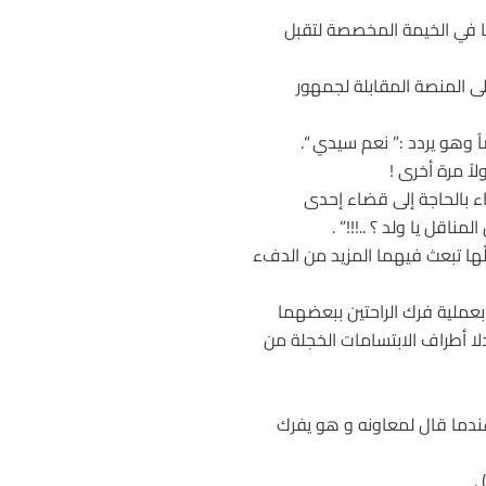
ها في الخيمة المخصصة لتقبل
على المنصة المقابلة لجمهور
ً وهو يردد :” نعم سيدي “.
ً مرة أخرى !
اء بالحاجة إلى قضاء إحدى
اقل يا ولد ؟ ..!!!” .
لّها تبعث فيهما المزيد من الدفء
 بعملية فرك الراحتين ببعضهما
لا أطراف الابتسامات الخجلة من
 عندما قال لمعاونه و هو يفرك
.