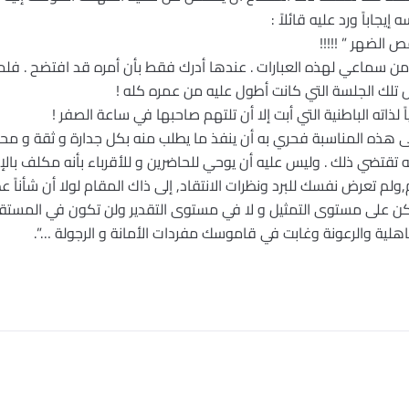
جاباً ورد عليه قائلاً :
ص الضهر ” !!!!!
د من سماعي لهذه العبارات . عندها أدرك فقط بأن أمره قد افتضح . ف
ال تلك الجلسة التي كانت أطول عليه من عمره كله !
ً لذاته الباطنية التي أبت إلا أن تلتهم صاحبها في ساعة الصفر !
ى هذه المناسبة فحري به أن ينفذ ما يطلب منه بكل جدارة و ثقة و محب
 تقتضي ذلك . وليس عليه أن يوحي للحاضرين و للأقرباء بأنه مكلف بالإجبا
م,ولم تعرض نفسك للبرد ونظرات الانتقاد, إلى ذاك المقام لولا أن شأناً ع
تكن على مستوى التمثيل و لا في مستوى التقدير ولن تكون في المستقب
لية والرعونة وغابت في قاموسك مفردات الأمانة و الرجولة …”.