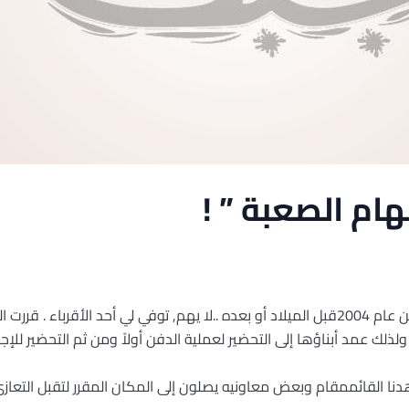
هام الصعبة ” !
في يوم من أيام شهر كانون الأول , من عام 2004قبل الميلاد أو بعده ..لا يهم, توفي لي أحد ال
ولذلك عمد أبناؤها إلى التحضير لعملية الدفن أولاً ومن ثم التحضير للإج
دنا القائممقام وبعض معاونيه يصلون إلى المكان المقرر لتقبل التعا