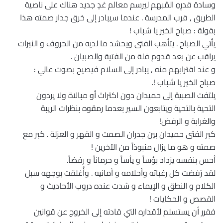
وسادة قدرِهِ المُبهم ليرسم معالم غدٍ جديد هناك على ناصية
الطريق , قرب المدرسة . عندما سيبادر إلى خرق جدار صمته هذا
بقولة : صباح الخير يا شباب !
يأتي الصباح . يتأهب الفتى ويحشد ما لديه من الحروف و النبرات
يراقب عن بعد قدوم فلة من الفتية والصبيان .
و عند اقترابهم منه , يبادر إلى السلام فيصيح بصوت عالي :
صباح الخير يا شباب !.
يلتفت الصبية إلى حميدان دون اكتراث أو مبالاة ولا يردون
التحية بالتحية ويتابعون السير بعدما رمقوه بنظرات الريبة
والغرابة و الرفض!
كبر الفتى حميدان بين جدران الصمت و القهر و العزلة . كبر مع
صمته و هو ما يزال منبوذاً من الآخرين !
أحس بنفسه يزداد بؤساً و يأساً و حرماناً و رفضاً.
لقد رُفضت كل رغباته وأحلامه و أمانيه . وأُغلقت بوجهه سبل
الكلام و النطق و الإيماء و سُدت عنده دروب الأحاديث و
القصص و الحكايات !
فقرر أن يستسلم لأقداره التي قادته إلى الخروج عن قوانين