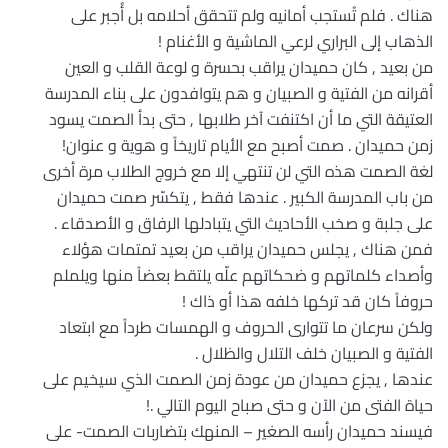
هناك . فلم تُستجب أمانيه ولم تتحقق أحلامه بل أُجبر على
الذهاب إلى البراري لرعي الماشية و الأغنام !
من بعيد , كان حميدان يراقب بحسرة و لوعة القلب و العين
أقرانه من الفتية و الصبيان و هم يتوافدون على بناء المدرسة
العتيقة التي ما أن اكتنفت آخر طلابها , حتى بدأ الصمت يسود
زمن حميدان . صمت أصبح مع الأيام تاريخاً و هوية و عنوان!
لغة الصمت هذه التي لن تنتهي إلا مع خروج الطلاب مرة أخرى
من باب المدرسة الكبير . عندها فقط , يتكسّر صمت حميدان
على جلبة و صخب الأحاديث التي يتبادلها الرفاق و الأصدقاء .
فمن هناك , يجلس حميدان يراقب من بعيد تمتمات هؤلاء
وأصداء كلماتهم و ضحكاتهم علّه يلتقط بعضاً منها ويلملم
حروفاً كان قد تركها خلفه هذا أو ذاك !
ولكن سرعان ما تتوارى الحروف و الهمسات طرداً مع ابتعاد
الفتية و الصبيان خلف التلال والظلال .
عندها , يجزع حميدان من عودة زمن الصمت الذي سيخيم على
حياة الفتى من الآن و حتى صباح اليوم التالي .!
فيسند حميدان رأسه الصغير – المنهك بتضاربات الصمت- على