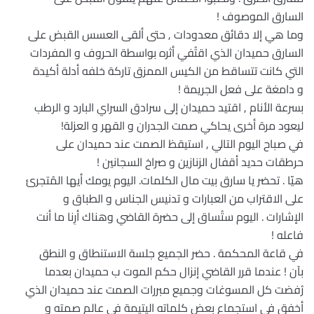
السارق الموصوف !
وما هي إلا دقائق معدودات , حتى ألقى العسس القبض على
السارق حميدان الذي اقتُفيَ أثره بواسطة الحروف و المفردات
التي كانت تتساقط من الكيس الممزق تاركة خلفه أدلة أكيدة
و دامغة على فعل الجريمة !
بسرعة الأنام , اقتيد حميدان إلى سرادق السراي البارد و الرطب
ليعود مرة أخرى يحاكي صمت الجدران و القهر و العزلة!
في صباح اليوم التالي , استيقظ الصمت عند حميدان على
حرطقات حديد أقفال الزنازين و صراخ السجانين !
هيّا . تحضر يا سارق بيت مال الكلمات. اليوم يومك أيها المُتجرئ
على الاقتراب من العبارات و تدنيس الجناس و الطباق و
الإشارات . اليوم ستُساق إلى حضرة القاضي وهناك أرِنا ما أنت
فاعله !
في قاعة المحكمة . حضر الجميع جلسة الاستنطاق و النطق
بآن ! عندما قرر القاضي إنزال حكم الموت ب حميدان بعدما
رُفضت كل المسوغات وجميع مبررات الصمت عند حميدان الذي
أخفق في استجماع بعض كلماته اليتيمة في عالم صمته و