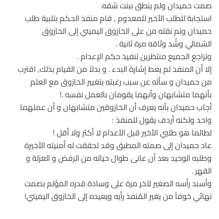
صمت حميدان ولم ينطق ببنت شفه.
استجابة للطلب الأخير للمعدوم , قام منفذ الحكم بتلبية طلب
حميدان وتم نقله من على الخازوق اليميني إلى الخازوق
الشمالي وشُد وثاقه مرة ثانية .
وتراجع الجميع منتظرين تنفيذ حكم الإعدام .
إلا أن المنفذ لم يعط إشارة البدء . و بدلاً من القيام بذلك, اقترب
من حميدان و سأله عن سبب رغبته بتغيير الخازوق مع العلم
بأنهما متشابهان وأنهما يقومان بالعمل نفسه .!
أجاب حميدان بأنه يعرف أن الخازوقين متشابهان و أن عملهما
واحد ولكنه أردف يقول للمنفذ :
لطالما هو طلبي الأخير قبل الأعدام لا أكثر ولا أقل !
عاد حميدان إلى صمته المطبق وقد تحققت له أمنيته الأخيرة
وطلبه الوحيد بعد أن عانى طوال حياته من الرفض و العزلة و
القهر .
وأسند رأسه الصغير لآخر مرة على وسادة قدره المؤلم بصمت
نهائي خوفاً من يغير المُنفذ رأيه ويعيده إلى الخازوق اليميني!