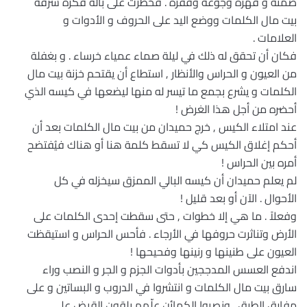
صمته و قهره وجوعه وفقره . فخطرت على باله فكرة سرقة
بيت مال الكلمات ووضع اليد على الحروف و الأدوات و
العلامات .
فكان أن تحقق له ذلك في ليلة صماء عمياء خرساء . و بغفلة
من العيون و الحراس والأنظار , استطاع أن يقتحم خزنة بيت مال
الكلمات و يشرع بجمع ما تيسر له منها ليضعها في كيسه الذي
أحضره من أجل هذا الغرض !
عند امتلاء الكيس , خرج حميدان من بيت مال الكلمات بعد أن
أحكم إغلاق الكيس كي لا تسقط كلمة هنا أو هناك فيُفتضح
أمره بين الحراس !
لم يعلم حميدان أن كيسه البالي الممزق سيخزله في كل
الأحوال . الآن أو بعد قليل !
وفعلاً . ما هي إلا خطوات , حتى سقطت إحدى الكلمات على
الأرض وتناثرت حروفها في الأرجاء . فأحس الحراس و استيقظت
العيون على طنينها و رنينها وفحيحها !
اندفع العسس المدججين بأدوات الجزم و الجر و النصب وراء
سارق بيت مال الكلمات و انتشروا في الدروب و البساتين و على
مفارق الطرق . ونصبوا الكمائن علّهم يلقون القبض على