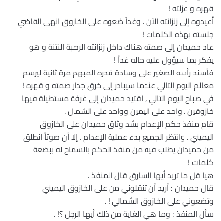
قهره و عزلته !
أعيدوه إلى زنزانته الآن . وغداً ضعوه على الخازوق انهى القاضي
جلسته بهذه الكلمات !
عاد حميدان إلى صمته هناك داخل زنزانته الرطبة النتنة و هو
يفكر بما سيؤول عليه حاله غداً !
فأسند رأسه الصغير على وسادة قدره المبهم مرة ثانية ليرسم
معالم اليوم التالي عندما سيبادر إلى خرق جدار صمته و قهره !
في صباح اليوم التالي , اقتيد حميدان إلى غرفة مستطيلة فيها
خازوقين . واحد على اليمين وواحد على الشمال .
قام منفذ حكم الإعدام بشد وثاق حميدان على الخازوق
اليميني . وانتظر الجميع بدء عملية الإعدام . إلا أن صوتاً انطلق
من حميدان يطلب فيه من منفذ الحكم بالسماح له ببضعة
كلمات !
هيا قل ما تريد أيها السارق قال المنفذ .
قال حميدان : أريد أن تنقلوني من على الخازوق اليميني
وتضعوني على الخازوق الشمالي ! .
سأل المنفذ : وما هي الغاية من ذلك أيها الرجل ؟! .