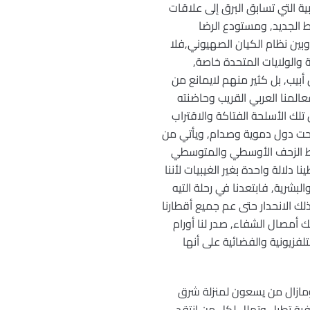
 التي تسابق البرق إلى علاقات
ط الجديد, ومستودع الرضا
بين نظام الكيان الصهيوني,فلا
والولايات المتحدة خاصة,
 الرضا, من تل أبيب, بل كثير منهم لايمانع من
المنا العربي القريب وحاضنته
لك الأسلحة الفتاكة والاقتراب
بحت دول دموية وصدام, ويأتي من
طبوط الزحف الأوسطي والمتوسطي
ا دلالة واحدة بغير الغيبيات لأننا
بشرية, فابتعدنا في رحلة التيه
لك الانحدار حتى عم جميع أقطارنا
ك أمصال الشفاء, صدر لنا أورام
لفزيونية والفضائية على أنها
, ومازال من يسعون لمنزلة شرق
ية تطبل وتهلل لكل من انتقد