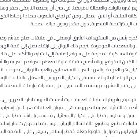
 غيره بالولاء والعمالة لامريكيا, في حين أن رصيده التاريخي صفر وسلو
مكانة الحليف أو الابن المدلل, ومن ثم تجني الشعوب حصاد الإحباط ال
ت الإستراتيجية القيصرية, دون مخدر ودون حراك الضحية.
كجزء رئيس من الاستهداف الشرق أوسطي, في علاقات صلح مباشر وغير 
 وبالمعطيات الموجودة يترجم ذلك الزوال إلى ارتقاء يصل إلى قمة الهر
ة العسكرية المحرمة على سواه, إضافة إلى اعتباره والتأكيد على ذلك عم
 الكيان المتوقع زواله أصبح حقيقة غازية لمعظم العواصم العربية وا
ن هو العهدة والعهد للغرب الاستعماري والغرب التوراتي, بموجب الام
م الولاء تلو الولاء فسيبقى الكيان الصهيوني المعقل والقاعدة الإستر
يختم المشهد بهيمنة تحالف غربي على مقدرات وإرادات المنطقة ال
ومية, وانهيار الدعامات العربية, حيث أصبحت الحروب لطرد الصهيوني,
صبحت الثنائية العربية الصهيونية هي عنوان العلاقات بعيدا عن إستراتيجية
دعون وانه ليس خطرا على الكيان الإسرائيلي فحسب, بل اشد خطرا على ا
محاولات تطبيع وتطويع ذلك النظام الإيراني ليس كما يدعون كخطر إسل
ارية, ليس خطرا, بل حاولوا جعله كخطر إسلامي شيعي على الأنظمة الإس