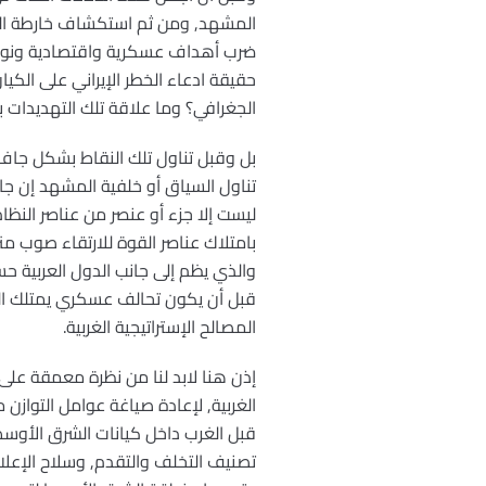
المشهد, ومن ثم استكشاف خارطة المس
ضرب أهداف عسكرية واقتصادية ونووية
حقيقة ادعاء الخطر الإيراني على الكيان
الجغرافي؟ وما علاقة تلك التهديدات 
بل وقبل تناول تلك النقاط بشكل جاف 
تناول السياق أو خلفية المشهد إن جاز ا
ليست إلا جزء أو عنصر من عناصر النظا
بامتلاك عناصر القوة للارتقاء صوب منز
والذي يظم إلى جانب الدول العربية ح
قبل أن يكون تحالف عسكري يمتلك الغ
المصالح الإستراتيجية الغربية.
إذن هنا لابد لنا من نظرة معمقة على 
الغربية, لإعادة صياغة عوامل التوازن 
قبل الغرب داخل كيانات الشرق الأوسط,
تصنيف التخلف والتقدم, وسلاح الإعلام 