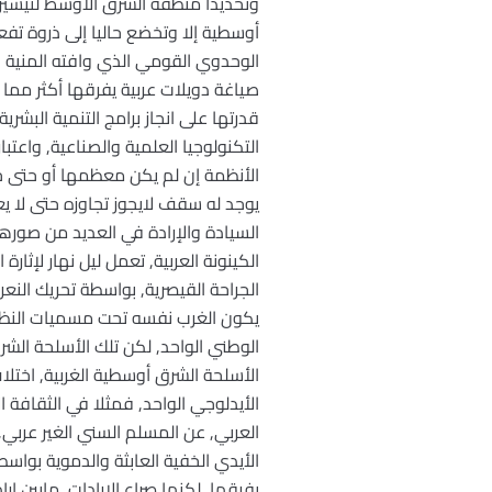
وتحديدا منطقة الشرق الأوسط لتيسير ال
أوسطية إلا وتخضع حاليا إلى ذروة تفعي
الوحدوي القومي الذي وافته المنية 
صياغة دويلات عربية يفرقها أكثر مما 
قدرتها على انجاز برامج التنمية البشر
التكنولوجيا العلمية والصناعية, واعت
الأنظمة إن لم يكن معظمها أو حتى جمي
يوجد له سقف لايجوز تجاوزه حتى لا ي
السيادة والإرادة في العديد من صورها
الكينونة العربية, تعمل ليل نهار لإثا
الجراحة القيصرية, بواسطة تحريك النعر
يكون الغرب نفسه تحت مسميات النظام
الوطني الواحد, لكن تلك الأسلحة الشر
الأسلحة الشرق أوسطية الغربية, اخت
الأيدلوجي الواحد, فمثلا في الثقافة 
العربي, عن المسلم السني الغير عربي
الأيدي الخفية العابثة والدموية بواس
يفرقها, لكنها صراع الإرادات, مابين 