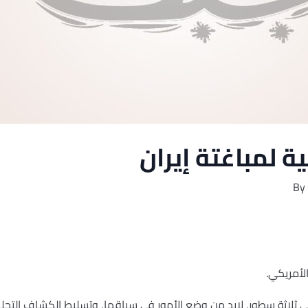
ة لمباغتة إيران
By
في ثلاثة سطور, لابد من وضع الأمور في سياقها, وتسليط الكشاف التح