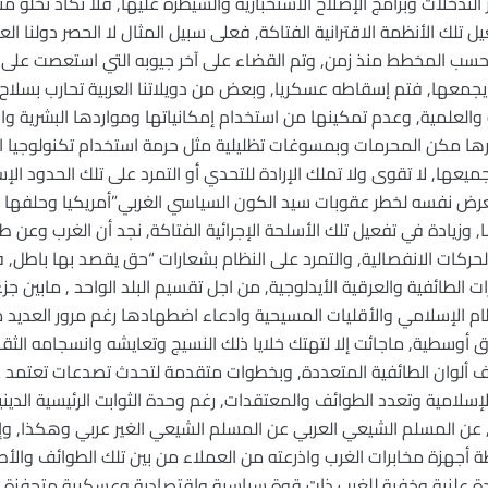
تدخلات وبرامج الإصلاح الاستخبارية والسيطرة عليها, فلا تكاد تخلو منط
ل تلك الأنظمة الاقترانية الفتاكة, فعلى سبيل المثال لا الحصر دولنا ال
حسب المخطط منذ زمن, وتم القضاء على آخر جيوبه التي استعصت على ب
يجمعها, فتم إسقاطه عسكريا, وبعض من دويلاتنا العربية تحارب بسلاح ا
ية والعلمية, وعدم تمكينها من استخدام إمكانياتها ومواردها البشرية وا
بارها مكن المحرمات وبمسوغات تظليلية مثل حرمة استخدام تكنولوجيا ال
عها, لا تقوى ولا تملك الإرادة للتحدي أو التمرد على تلك الحدود الإست
عرض نفسه لخطر عقوبات سيد الكون السياسي الغربي”أمريكيا وحلفها الأ
, وزيادة في تفعيل تلك الأسلحة الإجرائية الفتاكة, نجد أن الغرب وعن
رة الحركات الانفصالية, والتمرد على النظام بشعارات “حق يقصد بها باط
ات الطائفية والعرقية الأيدلوجية, من اجل تقسيم البلد الواحد , مابين ج
 الإسلامي والأقليات المسيحية وادعاء اضطهادها رغم مرور العديد م
ق أوسطية, ماجائت إلا لتهتك خلايا ذلك النسيج وتعايشه وانسجامه الثقا
لاف ألوان الطائفية المتعددة, وبخطوات متقدمة لتحدث تصدعات تعتمد
الإسلامية وتعدد الطوائف والمعتقدات, رغم وحدة الثوابت الرئيسية الدي
, عن المسلم الشيعي العربي عن المسلم الشيعي الغير عربي وهكذا, وإ
طة أجهزة مخابرات الغرب واذرعته من العملاء من بين تلك الطوائف والأ
إرادة علنية وخفية للغرب ذات قوة سياسية واقتصادية وعسكرية متحفزة ل