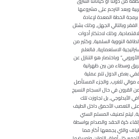
قة من دولنا أو كياناتنا الشرق
عربية وبعد الترحم على مشروعها
رمجة الخطة المعدة لإعادة
لفقر وبالتالي الجهل, وذلك بشلل
لاقتصادية, وذلك لاحتكار أدوات
طاقة النووية السلمية, وكثير من
راتيجية الاستعمارية, فالعلم
وروبي” وباختصار هو التنازل عن
 طريق وسطاء من بين ظهرانية
ل, ففي بعض الدول تتم عملية
زء موالي للغرب, والجزء المستأصل
ن القرون في حال انسجام النسيج
في الأيدلوجي, بل تجاوزت تلك
 على التعصب الأحمق داخل الطيف
نية, ليتم تصنيف المسلم السني
لقاء كرة الحقد والصدام بواسطة
طياف والتي يجمعها أكثر مما
تدمير كل أوراق التوازن وتعريضها