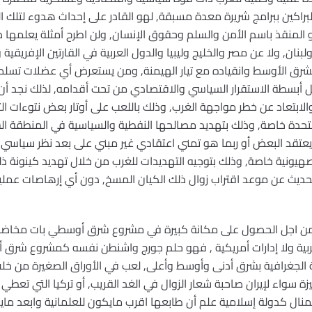
لبراكين ببرامج شريرة معدة مسبقة, لهو القادر على إحداث هدوء لتلك
لمنقذ باسم الأمن والسلم وحقوق الإنسان, ولن اطرح أمثلة يعلمها صغ
ن, ولا عن مصر والخليج وليبيا والدول العربية في القارتين الإفريقية و
لشرق الأوسط وانقياده مع تيار الهيمنة, ومن يستعرض أي عضلات تسلط ع
 كل أبسطة الاستقرار السياسي والاقتصادي من تحت أقدامه, لذلك نجد أن
الابتعاد عن خطر مواجهة الغرب, وذلك باللعب على أوتار بعض نتوءات ال
متحدة خاصة, وذلك بتهديد مصالحها النفطية والسياسية في المنطقة ا
 يعتقد البعض أو ربما هو تمني اعتقادي غير مبني على بعد نظر سياسي ل
لصهيونية خاصة, وذلك بتوجيه التهديدات للغرب من خلال تهديد كينونة ذ
حديث عن موعد اقتراب زوال ذلك الكيان المسخ, دون أي إرهاصات عملي
, من اجل الحصول على مكانة كبيرة في مشروع شرق أوسطي بات مخاضه 
غربية ولا إدارات أمريكية , فهو حلم جورج واشنطن نفسه كمشروع شر
الجغرافية بشرق أدنى وأوسط وأعلى, لعب في الأوراق الصغيرة من خلف
 سواء لإيران صاحبة شعار الزوال في الغد القريب, أو تركيا التي تعطي الو
لمنال كدولة إسلامية علم أن طابعها اقرب مايكون للعلمانية وابعد م