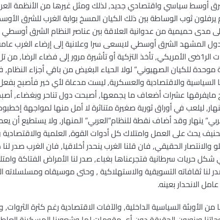
ق أوسط سياسي واقتصادي جديد, لذلك ومثل غيرها من الأنظمة العربية
 يرفلون ثوب الوساطة بين ذلك الكيان المسخ بوابة الغرب للشرق الأوس
ى مدى حميمية من عدوانية العلاقة بين عناصر النظام الشرق أوسطي و
 دول المشهد الشرق أوسطي لايسعى سرا وعلانية إلى إرضاء الغرب عامة 
والعديد من تلك الدول المتلهفة لبركات الر1ضى الأمريكي, تأخذ التزكية أو تأشيرة مرور إلى فضاء
وحدة للكيان الصهيوني” لولا الحياء البغيض من باقي أجزاء النظام, فع
ا السياسية والاقتصادية والعسكرية, ليست مدعاة لأي خير فأصبح بفعل ت
بح مايفرقها عشرات أضعاف ما يجمعها, أصبحت دول تناحر وبغضاء, أص
هار, ليلعب في أوراق ثورية صغيرة متناثرة لا أمل منها لمواجهة إخ
لغربي” ينهار وقد أضاف نقطة للنظام”العربي” المنهار, ولا يستطيع أن يعطين
لحنيف يحث على العمل وامتلاك كل أدوات القوة, العلمية والاقتصادية وال
الانتصار الحقيقي, فان قلنا الغرب ينحدر أخلاقيا, فان الغرب صدر لنا ذ
في شكل حريات سرطانية فتجرعناها بغباء, صدر لنا الأمراض الفتاكة وامتل
صدر لنا ثقافاته التسويقية والاستهلاكية , وحتى موسيقاه ومسلسلاته الت
امل الانحدار بعينه.
 من الأوبئة السياسية الداخلية, والآفات الاقتصادية رغم كثرة الثروات
حاتنا ويزورون الحقيقة دون أي مقومات لها وشعوبنا المسكينة العاطف