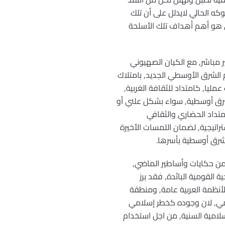
كه الحالي لايدلل على أن تلك
ذي هو أهم أهداف تلك الأسلحة
مباشر, مع الكيان الصهيوني
م الشرق الأوسطي الجديد, بامتلاك
ليا, كامتداد للثقافة الغربية,
لشرق أوسطية, سواء بشكل علني أو
تداد الحضاري والثقافي
اتيجية, لضمان اللمسات الأخيرة
شرق أوسطية بأسرها.
 من حكايات وأساطير الماضي,
 القومية البائدة, فقد برز
لأنظمة العربية عامة, ومنطقة
امي, لان وجوده كخطر إسلامي
لامية السنية, من اجل استخدام