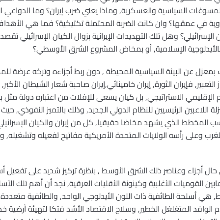
وغات السياسية والعسكرية, وماذا يعني ضرب إيران؟ وما الدواعي ال
 في عمقها؟ وان كانت الضربة المحتملة تكتيكية؟ فما هي الأهداف ال
 الإسرائيلي؟ وهل تلك التهديدات الإيرانية بزوال الكيان الإسرائيلي تقصد
بالأيدلوجية الإسلامية, أو بمخاض المشروع الشرق الأوسطي؟
بمعزل عن البيئة السياسية المحيطة , دون ربط أجزاءه وتركه عرضة للم
لتعبير, فإيران الثورة, إيران خامينائي,إيران صاحبة شعار الشيطان الأكبر
م الإقليمي الاستراتيجي, بل كيان يسعى للإفلات من اعتباره دولة مثل ب
لة اللاعبين الرئيسيين للنظام الدولي الجديد, وذلك بالتميز النفوذي, ح
سب المخطط الذي يشهد مخاضا حقيقيا, كل من إيران والكيان الإسرائي
رب وعلى رأسه الولايات المتحدة الأمريكية مفاتيح تفعيله وتشغيله,
حال أجزاء وعناصر ذلك الشرق الأوسط , بنظرة تركيز شديد على تفعيل أسل
مابين القوميات الأغلبية وكينونة الأقليات العرقية, نجد أن أهم تلك الأ
 هي أسلحة الطائفية ذات اللون الأيدلوجي الواحد, والطائفية متعددة ا
الوافد المتغلغل الخطير, وسلاح الاقتصاد الأشد فتكا لتهيئة أرضية خصبة,