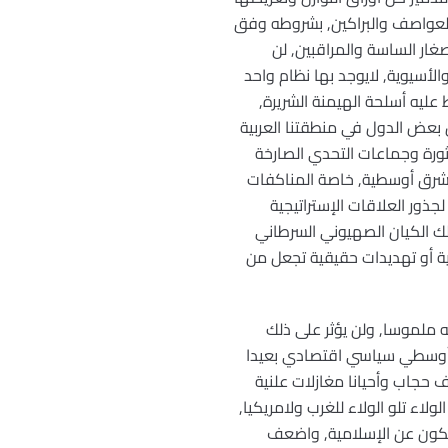
 العواصف والبراكين, بشروطه وفق
ار الساسة والمراقبين, لن
الأسيوية, لايوجد بها نظام واحد
ليه أسلحة الهيمنة الشريرة,
 بعض الدول في منطقتنا العربية
ثورة وجماعات التحدي الصارخة
لشرق أوسطية, خاصة المناكفات
جذور العلاقات الإستراتيجية
لك الكيان الصهيوني السرطاني
ة أو تهديدات حقيقية تجعل من
ملموسا, ولن يؤثر على ذلك
ق أوسطي سياسي اقتصادي بعيدا
 حجاب وأحيانا مغازلات علنية
لاء تلو الولاء للغرب ولامريكيا,
ايكون عن الإسلامية, واضعف