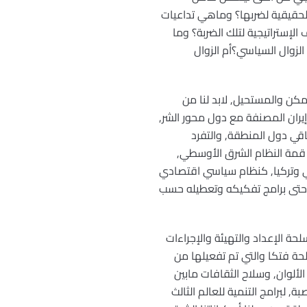
حقيقية لضربها؟ وماهي تداعيات
إستراتيجية لتلك الضربة؟ وما
 الزوال السياسي؟أم الزوال
مكن والمستحيل, لابد لنا من
, إيران المصنفة مع دول محور الشر,
اقي دول المنطقة, والتفرد
يث قمة النظام الشرق الأوسطي,
لي وتركيا, كنظام سياسي اقتصادي
 وحتى برامج تفكيكه وتعطيله حسب
حة الإعداد والتهيئة والإجراءات
سلحة فتكا والتي تم تفعيلها من
لألوان, وسلاح الثقافات مابين
 لبرامج التنمية للعالم الثالث