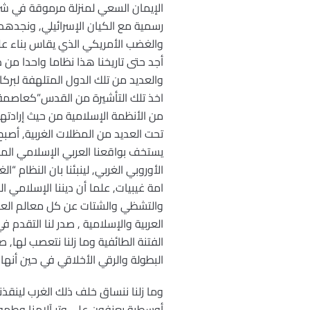
الإيمان السعي لمنزلة مرموقة في شر
رسمية مع الكيان الإسرائيلي, ونجدهم
والغضب الأمريكي الذي يقاس بناء عل
أجد حتى تاريخنا هذا نظاما واحدا من
اخذ تلك التأشيرة من القدس”كعاصمة م
من الأنظمة الإسلامية من حيث إرادته
تحت العديد من المظلات الغربية, أص
يستخف بواقعنا العربي الإسلامي المن
الأوروبي الغربي, لينبئنا بان النظام “ا
امة غيبيات, علما أن ديننا الإسلامي ا
والتشظي والشتات عن كل معالم العلو و
العربية والإسلامية , صدر لنا التقدم 
الفتنة الطائفية وما زلنا نتعصب لها, 
البطولة والرقي الأخلاقي في حين أنها ع
وما زلنا ننساق خلف ذلك الغرب لينقذنا
أوسطية يعزفون على وتر آلامنا وطمو