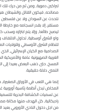
لبراكين دموية, ومن ثم من حرك تلك ا
مصالحه, فيكون القاتل والشيطان هو ا
نتحدث عن السودان ولا عن فلسطين ولبنا
مستقر, إلا بقدر انسجامه مع خارطة ا
ليصبح طائعا, وإلا يتم ابتزازه وسحب
واو الشرق أوسطية, تحاول الالتفاف و
للنظام الشرق الأوسطي وللولايات ال
الصدامية مع الكيان الإسرائيلي, الذي
الغربية الصهيونية عامة والأمريكية ا
المسخ, حتى ذهب البعض بعيدا إلى ال
التمني دلالة حقيقية.
إنما هي اللعب في الأوراق الصغيرة
المخاض تبدل أنظمة رئاسية أوروبية 
عن تسميات الكشافة البحرية للتسمية 
راديكالية, كل الهدف منها مكانة مميزة
من اجل دخول النادي الأوروبي بعيد ا