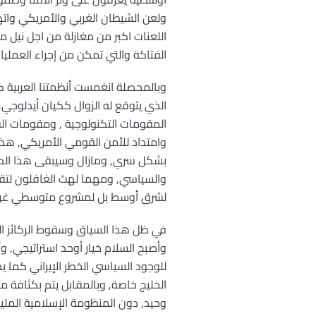
ولعن الشيطان الغربي والأمريكي واتهم
اللعنات اكبر من مغازلة من اجل نيل 
الفتاكة والتي تمكن من إجراء العمليا
وبالمحصلة انغمست أنظمتنا العربية 
الذي يتوقع له الزوال ككيان أيدلوجي,
المقومات التكنولوجية , ومقومات القو
وامتداد للأمن القومي الأمريكي, هذا
بشكل سري, ومازال وسيبقى هذا الكيا
والسياسي, ومهما لهث الغافلون لتقدي
لشرق أوسط بل لمشروع متوسطي غربي 
في ظل هذا السياق وسقوط الركائز الق
وأصبح السلام خيار أوحد استراتيجي, وأ
للوجود السياسي الخطر الإيراني كما ي
الخليج خاصة, وبالمقابل يتم بكثافة 
وحيد, دون المنظومة الإسلامية الملي