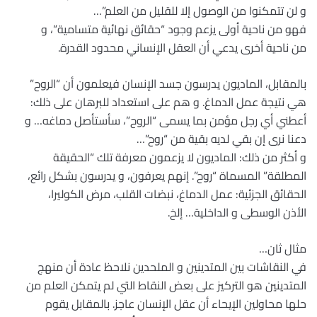
و لن تتمكنوا من الوصول إلا للقليل من العلم”…
فهو من ناحية أولى يزعم وجود “حقائق نهائية متسامية”، و
من ناحية أخرى يدعي أن العقل الإنساني محدود القدرة.
بالمقابل، الماديون يدرسون جسد الإنسان فيعلمون أن “الروح”
هي نتيجة عمل الدماغ. و هم على استعداد للبرهان على ذلك:
أعطني أي رجل مؤمن بما يسمى “الروح”، سأستأصل دماغه… و
دعنا نرى إن بقي لديه بقية من “روح”…
و أكثر من ذلك: الماديون لا يزعمون معرفة تلك “الحقيقة
المطلقة” المسماة “روح”. إنهم يعرفون، و يدرسون بشكل رائع،
الحقائق الجزئية: عمل الدماغ، نبضات القلب، مرض الكوليرا،
الأذن الوسطى و الداخلية… إلخ.
مثال ثان…
في النقاشات بين المتدينين و الملحدين نلاحظ عادة أن منهج
المتدينين هو التركيز على بعض النقاط التي لم يتمكن العلم من
حلها محاولين الإيحاء أن عقل الإنسان عاجز. بالمقابل يقوم