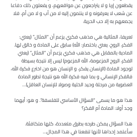
يقطعون إربا و لا يتراجعون عن مواقعهم، و يفعلون ذلك دفاعا
عن شعب لا يعرفونه و لا ينتمون إليه لا من أب و لا من أم، فلا
يجمعهم به إلا حب الحرية.
تعريفا، المثالية هي مذهب فكري يزعم أن “المثال” (يعني:
الفكر، الروح، يعني باختصار: الله) سابق على المادة و خالق لها.
المادية بالمقابل هي مذهب فكري يزعم أن “المثال” (يعني
الفكر، الروح المزعومة، الله المزعوم) ليس إلا نتيجة بسيطة
لوجود المادة (الإنسان يفكر، و الإنسان هو من اخترع فكرة الله،
فالفكر الإنساني و بما فيه فكرة الله هو نتيجة تطور المادة
العضوية من مرحلة وحيد الخلية وصولا للإنسان العاقل)…
هذا هو ما يسمى “السؤال الأساسي للفلسفة”. و هو: أيهما
وجد أولا: المادة أم الفكر؟
هذا السؤال يمكن طرحه بطرق متعددة، كلها متكافئة.
سأعتمد إحداها لأنها تنفعنا في هذا المجال…