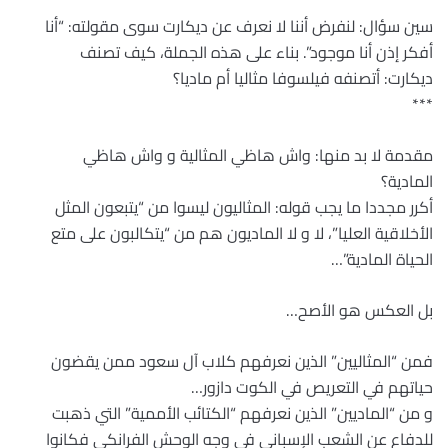
سين سؤال: لنفرض أننا لا نعرف عن ديكارت سوى مقولته: “أنا
أفكر إذن أنا موجود”. بناء على هذه الجملة، كيف تصنف
ديكارت: أتصنفه فيلسوفا مثاليا أم ماديا؟
***
مقدمة لا بد منها: واش هاظي المثالية و واش هاظي
المادية؟
أكرر مجددا ما يجب قوله: المثاليون ليسوا من “يتبعون المثل
الأخلاقية العليا”، لا و لا الماديون هم من “يتكالبون على متع
الحياة المادية”…
بل العكس هو الأصح…
فمن “المثاليين” الذين نعرفهم كلاب آل سعود ممن يقضون
حياتهم في التعريص في الكوت دازور…
و من “الماديين” الذين نعرفهم “الكتائب الأممية” التي ذهبت
للدفاع عن الشعب الإسباني في وجه الوحش الفرانكي فكانوا