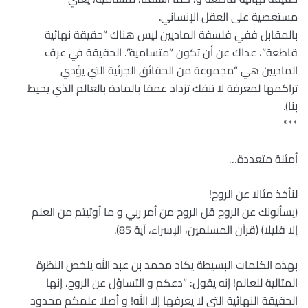
مستعصية على العقل الإنساني.
بالمقابل ففي فلسفة الماديين ليس هناك “حقيقة نهائية
قاطعة”، عداك عن أن تكون “متسامية”. الحقيقة في عرف
الماديين هي “مجموعة من الحقائق الجزئية التي يؤدي
تراكمها لمعرفة لا تنفك تزداد عمقا بالمادة بالعالم الذي يحيط
بنا).
***
أمثلة متعددة…
لنأخذ مثالا عن الروح!
﴿يسألونك عن الروح قل الروح من أمر ربي و ما أوتيتم من العلم
إلا قليلا﴾ (قرآن المسلمين، الإسراء، آية 85).
بهذه الكلمات البسيطة يكاد محمد بن عبد الله يلخص النظرة
المثالية للعالم! إنه يقول: “دعكم و التساؤل عن الروح، إنها
الحقيقة النهائية التي لا يعرفها إلا الله! و أصلا علمكم محدود