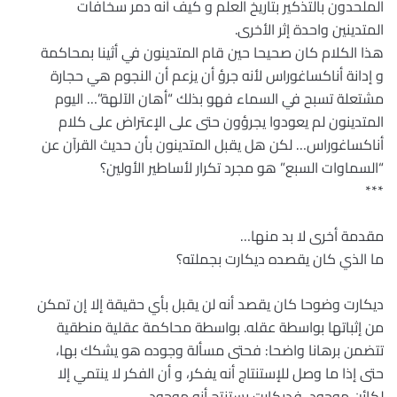
الملحدون بالتذكير بتاريخ العلم و كيف أنه دمر سخافات
المتدينين واحدة إثر الأخرى.
هذا الكلام كان صحيحا حين قام المتدينون في أثينا بمحاكمة
و إدانة أناكساغوراس لأنه جرؤ أن يزعم أن النجوم هي حجارة
مشتعلة تسبح في السماء فهو بذلك “أهان الآلهة”… اليوم
المتدينون لم يعودوا يجرؤون حتى على الإعتراض على كلام
أناكساغوراس… لكن هل يقبل المتدينون بأن حديث القرآن عن
“السماوات السبع” هو مجرد تكرار لأساطير الأولين؟
***
مقدمة أخرى لا بد منها…
ما الذي كان يقصده ديكارت بجملته؟
ديكارت وضوحا كان يقصد أنه لن يقبل بأي حقيقة إلا إن تمكن
من إثباتها بواسطة عقله. بواسطة محاكمة عقلية منطقية
تتضمن برهانا واضحا: فحتى مسألة وجوده هو يشكك بها،
حتى إذا ما وصل للإستنتاج أنه يفكر، و أن الفكر لا ينتمي إلا
لكائن موجود، فديكارت يستنتج أنه موجود.