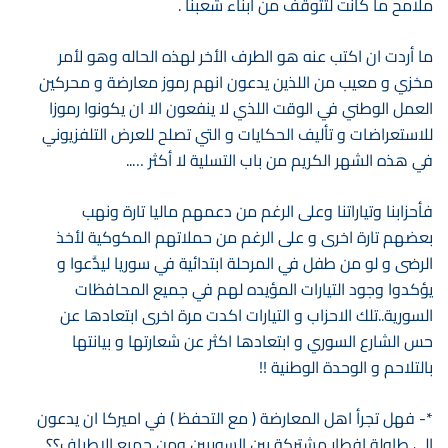
ملامح ما كانت لتتوقف من ابناء شعبنا .
ما أردت ان اكتب عنه هو الطرف الأخر لهذه الحاله وهو لأمر
مخزي و معيب من اللذين يدعون انهم رموز معارضة و محركين
العمل الوطني في الوقت اللذي لا ينفعون الا ان يكونوا رموزا
للاستعراضات و تأليف الحكايات و التي تصلح للعرض التلفزيوني
في هذه الشهر الكريم من باب التسلية لا أكثر …..
فأحزابنا وتياراتنا وعلى الرغم من دعمهم ماليا تارة ونهب
بعضهم تارة اخرى و على الرغم من حملاتهم المكوكية لأخذ
الرضى و لو من طفل في المرحلة ابتدائية في سوريا ليدٌَعوا و
يؤكدوا وجود التيارات المؤيده لهم في جميع المحافظات
السورية..تلك الاحزاب و التيارات اكدت مرة اخرى ابتعادها عن
حس الشارع السوري و ابتعادها اكثر عن شعارتها و بيانتها
بالتلاحم و الوحدة الوطنية !!
*- فهل تجرأ اهل المعارضة ( مع التحفظ ) في اميركا ان يدعون
الى طاولة افطار مشتركة بين السوريين ومن جميع الاطياف؟؟