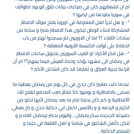
ام ان انشغالهم كان في صياغات بيانات تتلق الوعود لطوائف
في سوريا بطردها من ارضها !!
*- و هل تجرأ اهل المعارضة في اوروبا بفتح موائد الافطار
المشتركة لابناء الوطن ليكون هذا الافطار منبرا و ساحة من
ساحات اللقاء ؟؟ اما أن الاوربيين لم يسمحوا لهم من باب
الحفاظ على ثوابت الكنيسة الأروبية المغلقة !!
*- هل فكر الأكراد او العرب السوريين بتحويل ساعات الافطار
في رمضان الى مشهد يؤكد وحدة العيش فيما بينهم؟؟ ام أن
قراءة تجربة العراق و ثمارها قد كان الشاغل الأكبر !!
عندما كنت صغيرا كان جدي في كل يوم من رمضان يعطينا ما
تسمى بالافطارية و يومها كنا ننتظر ضرب المدفع لنفتح تلك
الأفطارية و كم كان يحزننا ايام ما بعد رمضان لأنها تخلو من
الكرم و الرحمه و و بالأمس اكمل ابي حكاية جدي و راح يعطي
حفيدته الجديده سكر رمضان .. واليوم نحضر لرمضان القادم و
لنكن كأهل الشاغور في شامنا و اهل القلعة في حلبنا و
لتستمر الحكاية .