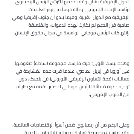
الدول الإفريقية بشأن وقف دعمها لترشح الرئيس الزيمبابوي
لرئاسة الإتحاد الإفريقي، وذلك خوفاً من توتر العلاقات
الإفريقية مع الدول الغربية. وفيما يبدو أن جنوب إفريقيا وهي
صاحبة قرار الدعم لم تكترث لهذه الدعوات، والمُتعلقة
بإنتهاكات الرئيس موجابي الواسعة في مجال حقوق الإنسان
.
وهذه ليست الأولى؛ حيث مارست مجموعة (سادك) ضغوطها
على أوروبا في إبريل الماضي، عندما قررت عدم المُشاركة في
فعاليات (قمة التعاون الإفريقي الأوروبي) في بلجيكا، دون
توجيه دعوة مُماثلة للرئيس موجابي لحضور القمة مع نظرائه
من الجنوب الإفريقي
.
وعلى الرغم من أن زيمبابوي ضمن أسوأ الإقتصاديات العالمية،
فقد مارست مجموعة
(
سادك) دور الستار الحامي للدولة