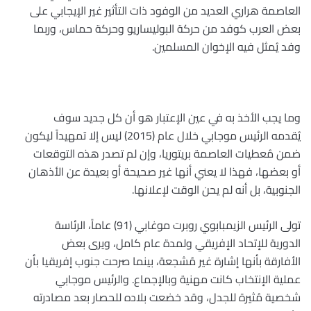
العاصمة هراري العديد من الوفود ذات التأثير غير الإيجابي على
بعض العرب كوفد من حركة البوليساريو وحركة حماس، وربما
وفد يُمثل فيه الإخوان المسلمين
.
وما يجب الأخذ به في عين الإعتبار هو أن كل جديد سوف
يُقدمه الرئيس موجابي خلال عام (2015) ليس إلا تمهيداً ليكون
ضمن مُعطيات العاصمة بريتوريا، وإن لم تصدر هذه التوقعات
أو بعضها، فهذا لا يعني أنها غير صحيحة أو بعيدة عن الأذهان
الجنوبية، بل أنه لم يحن الوقت لإعلانها
.
تولى الرئيس الزيمبابوي روبرت موغابي (91) عاماً، الرئاسة
الدورية للإتحاد الإفريقي ولمدة عام كامل، ويرى بعض
الأفارقة بأنها إشارة غير مُشجعة، بينما صرحت جنوب إفريقيا بأن
عملية الإنتخاب كانت مهنية وبالإجماع. والرئيس موجابي
شخصية مُثيرة للجدل، وقد خضعت بلاده للحصار بعد مصادرته