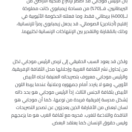
بأن الرئيس موجابي قد اضطر لإنتزاع ملكية الأراضي من
البريطانيين، فــ(70%) من مساحة زيمبابوي كانت مملوكة
لــ(4000
)
بريطاني فقط. وما فعلته الحكومة الأثيوبية في
إقليم (أجنادين) الصومالي، قد يجعل زيمبابوي رمزاً للإنسانية،
وذلك بالمُقارنة والتقدير بين الإنتهاكات الإنسانية لكليهما
.
ولكن قد يعود السبب الحقيقي إلى تربص الرئيس موجابي لكل
من يُحاول نشر الثقافة الغربية وإحلالها محل الثقافة الإفريقية.
والرئيس موجابي معروف بتصريحاته العنيفة تجاه الأبيض
الأوربي، وهو لا يتردد أمام جمهوره وعلانيةً عندما يربط اللون
الأبيض بثقافة الجنس الثالث. إذاً الرئيس موجابي هو بحد ذاته
يُشكل مدرسة إفريقية فريدة من نوعها، كما أن موجابي هو
لسان لبعض من الأفارقة الذين يعجزون عن تصدير التصريحات
الناقدة واللاذعة للغرب. فحربه مع ثقافة الغرب هو ما يزعجهم
وليس حقوق الإنسان كما يعتقد البعض
.