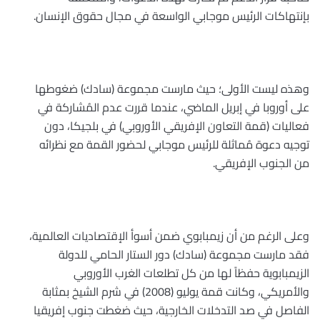
بإنتهاكات الرئيس موجابي الواسعة في مجال حقوق الإنسان
.
وهذه ليست الأولى؛ حيث مارست مجموعة (سادك) ضغوطها
على أوروبا في إبريل الماضي، عندما قررت عدم المُشاركة في
فعاليات (قمة التعاون الإفريقي الأوروبي) في بلجيكا، دون
توجيه دعوة مُماثلة للرئيس موجابي لحضور القمة مع نظرائه
من الجنوب الإفريقي
.
وعلى الرغم من أن زيمبابوي ضمن أسوأ الإقتصاديات العالمية،
فقد مارست مجموعة
(
سادك) دور الستار الحامي للدولة
الزيمبابوية حفظاً لها من كل تطلعات الغرب الأوروبي
والأمريكي، وكانت قمة يوليو (2008) في شرم الشيخ بمثابة
الفاصل في صد التدخلات الخارجية، حيث ضغطت جنوب إفريقيا