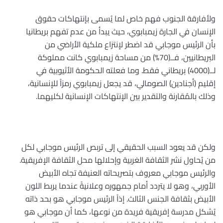
ولأفارقة الجنوب فهم خاص لما يُسمى بإنتهاكات حقوق
الإنسان في الجارة زيمبابوي، حيث يبدأ من عدم تفهم بريطانيا
بأن الرئيس موجابي قد اضطر لإنتزاع ملكية الأراضي من
البريطانيين، فــ(70%) من مساحة زيمبابوي كانت مملوكة
لــ(4000
)
بريطاني فقط. وما فعلته الحكومة الأثيوبية في
إقليم (أجنادين) الصومالي، قد يجعل زيمبابوي رمزاً للإنسانية،
وذلك بالمُقارنة والتقدير بين الإنتهاكات الإنسانية لكليهما
.
ولكن قد يعود السبب الحقيقي إلى تربص الرئيس موجابي لكل
من يُحاول نشر الثقافة الغربية وإحلالها محل الثقافة الإفريقية.
والرئيس موجابي معروف بتصريحاته العنيفة تجاه الأبيض
الأوربي، وهو لا يتردد أمام جمهوره وعلانيةً عندما يربط اللون
الأبيض بثقافة الجنس الثالث. إذاً الرئيس موجابي هو بحد ذاته
يُشكل مدرسة إفريقية فريدة من نوعها، كما أن موجابي هو