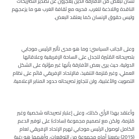
لسان لبعض من الأفارقة الذين يعجزون عن تصدير التصريحات
الناقدة واللاذعة للغرب. فحربه مع ثقافة الغرب هو ما يزعجهم
وليس حقوق الإنسان كما يعتقد البعض
.
وعلى الجانب السياسي؛ وما هو مدى تأثير الرئيس موجابي
بتصريحاته المُثيرة للجدل على الساحة الإفريقية وعلاقاتها
الدولية، حيث يرى بعض الأفارقة بأنها غير مؤثرة على الشكل
العملي، وغير مُلزمة التنفيذ، فالإتحاد الإفريقي قائم على نظام
التصويت والأغلبية، ولن تتجاوز تصريحاته حدود المنابر الإعلامية
.
وأعتقد بهذا الرأي كذلك، وعلى إعتبار تصريحاته شخصية وغير
مُلزمة، ولكن مع تصميم مجموعة (سادك) على توفير الدعم
الكامل لوصول الرئيس موجابي لهرم الإتحاد الإفريقي لعام
(2015) يضعنا أمام مجموعة من التوقعات، وأهمها هو رغبة