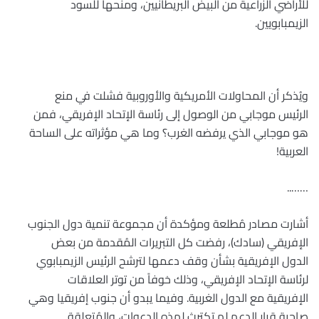
للأراضي الزراعية من البيض البريطانيين، ومنحها للسود
الزيمبابويين
.
ويُذكر أن المحاولات الأمريكية والأوروبية فشلت في منع
الرئيس موجابي من الوصول إلى رئاسة الإتحاد الإفريقي، فمن
هو موجابي الذي يرفضه الغرب؟ وما هي مؤثراته على الساحة
العربية
!
……..
أشارت مصادر مُطلعة ومؤكدة أن مجموعة تنمية دول الجنوب
الإفريقي (سادك)، رفضت كل التبريرات المُقدمة من بعض
الدول الإفريقية بشأن وقف دعمها لترشح الرئيس الزيمبابوي
لرئاسة الإتحاد الإفريقي، وذلك خوفاً من توتر العلاقات
الإفريقية مع الدول الغربية. وفيما يبدو أن جنوب إفريقيا وهي
صاحبة قرار الدعم لم تكترث لهذه الدعوات، والمُتعلقة