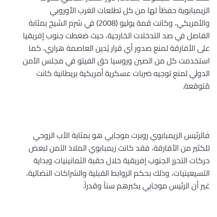
الزيمبابوية حفظاً لها من كل تطلعات الغرب الأوروبي
والأمريكي، وكانت قمة يوليو (2008) في شرم الشيخ بمثابة
الفاصل في صد التدخلات الخارجية، حيث ضغطت جنوب إفريقيا
على الأفارقة لمنع صدور أي قرار يُدين العاصمة هراري، كما
استخدمت كل من الصين وروسيا حق الفيتو في مجلس الأمن
الدولي لمنع توجيه ضربات عسكرية أمريكية بريطانية كانت
مُتوقعة
.
فالرئيس الزيمبابوي روبرت موجابي هو بمثابة الأب الروحي
للكثير من الأفارقة، فقد كانت زيمبابوي الملاذ الآمن لبعض
حركات التحرر الجنوب إفريقية خلال حقبة الثمانينيات وبداية
التسيعينيات، وذلك بحكم الروابط القبلية والشراكات النضالية،
غير أن الرئيس موجابي يكبرهم سناً وقدراً
.