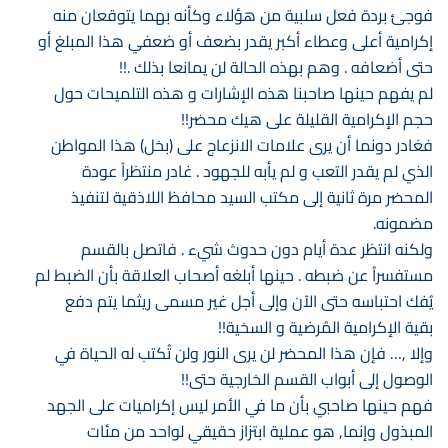
فوجئ بردة فعل سلبية من هؤلاء وكأنه بهما يتوقعان منه
إكرامية أعلى وعطاء أكبر يقدر بضعف أو ضعفي هذا المبلغ أو
حتى أضعافه . وهم بهذه الحالة لن يمانعا بذلك .!!
لم يفهم حينها صاحبنا هذه الإشارات و هذه التلميحات حول
حجم الإكرامية القليلة على هيك محضر!!
فغادر دونما أن يرى علامات الانزعاج على (بخل) هذا المواطن
الذي لم يقدر التعب و لم يأبه للجهود . غادر منتظراً عودة
المحضر مرة ثانية إلى مكتب السيد محافظ اللاذقية لتنفيذ
مضمونه.
ولكنه انتظر عدة أيام دون حدوث شيء . فاتصل بالقسم
مستفسراُ عن ضبطه . حينها أبلغه أصحاب العلاقة بأن الضبط لم
يُفك احتباسه حتى الآن وإلى أجل غير مسمى ريثما يتم دفع
بقية الإكرامية المُرضية و السخية!!
وإلا ,… فإن هذا المحضر لن يرى النور ولن تُكتب له الحياة في
الوصول إلى أبواب القسم الخارجية حتى!!
فهم حينها صاحبي بأن ما في الأمر ليس إكراميات على الجهد
المبذول وإنما, هو عملية ابتزاز حقيقي لواحد من مئات