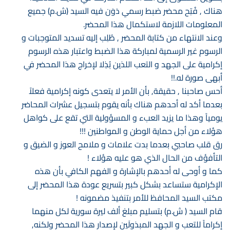
هناك , فُتِح محضر ضبط رسمي دَوَن فيه السيد (ش.م) جميع
المعلومات اللازمة لاستكمال هذا المحضر.
وعند الانتهاء من كتابة المحضر , طُلِب إليه تسديد المتوجبات و
الرسوم غير الرسمية لمباركة هذا الضبط واعتبار هذه الرسوم
إكرامية على الجهد و التعب اللذين بُذِلا لإخراج هذا المحضر في
أبهى صورة له.!!
أحس صاحبنا , حقيقة, بأن الأمر لا يتعدى كونه إكرامية فعلاً
بعدما أكد له أحدهم هناك بأنه يقوم بتسجيل عشرات المحاضر
يومياً وهذا ما يزيد العبء و المسؤولية التي تقع على كواهل
هؤلاء من أجل حماية الوطن و المواطنين !!!
رق قلب صاحبي بعدما بدت علامات و ملامح العوز و الضيق و
التأفؤف من الحال الذي هو عليه هؤلاء !
كما و أوحى له أحدهم بالإشارة و الفهم الكافي بأن هذه
الإكرامية ستساعد بشكل كبير بتسريع عودة هذا المحضر إلى
مكتب السيد المحافظ للأمر بتنفيذ مضمونه !
قام السيد ( ش.م) بتسليم مبلغ ألف ليرة سورية لكل منهما
إكراماً للتعب و الجهد المبذولَين لإصدار هذا المحضر ولكنه,