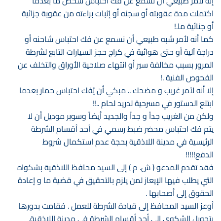
إنه لأمر طبيعي أن نسمع عن فك احتباس شخص ما بعدما
اكتملت مدة عقوبته أو سجنه أو إثبات براءته من عقوبة جزائية
أو جنائية ما.!
كما أنه لأمر شبه طبيعي أن نسمع عن فك احتباس شاحنه أو
دراجة آلية أو حتى هوائية في كراج حجز السيارات التابع لشرطة
المرور بسبب مخالفة سير أو انتهاء صلاحية الأوراق والتخلف عن
الفحوص الفنية .!
إلا أنه لأمر غريب و مضحك .. مبكي أن يُفك احتباس حمار بعدما
ابتلع الدستور في مسرحية لدريد لحام ..!!
ولكن من الغريب جداً و جداً والجديد أيضاً وسوبر موديل أن لا
يتم فك احتباس محضر ضبط رسمي في أحد أقسام الشرطة
الرئيسية في مدينة اللاذقية بحجة عدم استكمال شروط
الدفع!!!!!
فقد تقدم المدعو ( ش. م ) إلى السيد محافظ اللاذقية بشكواه
التي يطلب فيها الإيعاز لمن يلزم بالتحقيق في قضية ما و إعادة
الحقوق إلى أصحابها .
أوعز السيد المحافظ إلى قيادة الشرطة للعمل . فقامت بدورها
بتحويل الشكوى إلى أحد أقسام الشرطة في مدينة اللاذقية.