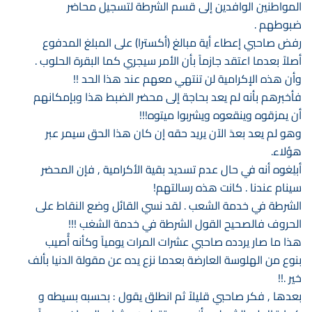
المواطنين الوافدين إلى قسم الشرطة لتسجيل محاضر
ضبوطهم .
رفض صاحبي إعطاء أية مبالغ (أكسترا) على المبلغ المدفوع
أصلاً بعدما اعتقد جازماً بأن الأمر سيجري كما البقرة الحلوب .
وأن هذه الإكرامية لن تنتهي معهم عند هذا الحد !!
فأخبرهم بأنه لم يعد بحاجة إلى محضر الضبط هذا وبإمكانهم
أن يمزقوه وينقعوه ويشربوا ميتوه!!!
وهو لم يعد بعدَ الآن يريد حقه إن كان هذا الحق سيمر عبر
هؤلاء.
أبلِغوه أنه في حال عدم تسديد بقية الأكرامية , فإن المحضر
سينام عندنا . كانت هذه رسالتهم!
الشرطة في خدمة الشعب . لقد نسي القائل وضع النقاط على
الحروف فالصحيح القول الشرطة في خدمة الشغب !!!
هذا ما صار يردده صاحبي عشرات المرات يومياً وكأنه أُصيب
بنوع من الهلوسة العارضة بعدما نزع يده عن مقولة الدنيا بألف
خير .!!
بعدها , فكر صاحبي قليلاً ثم انطلق يقول : بحسبه بسيطه و