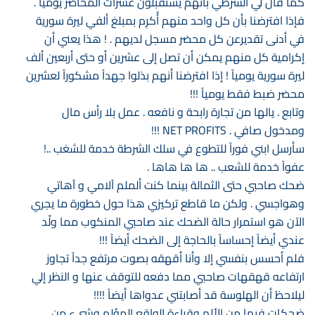
كما قال لي الشرطي بأنهم يستقبلون عشرات المحاضر يومياً .
فإذا افترضنا بأن كل واحد منهم أُكرِم بمبلغ ألفي ليرة سورية
في أدنى تقديرعن كل محضر مسجل لديهم . ! هذا يعني أن
إكرامية كل منهم يمكن أن تصل إلى عشرين أو حتى أربعين ألف
ليرة سورية يومياً ! إذا افترضنا أنهم بذلوا جهداً مشكوراً لعشرين
محضر ضبط فقط يومياً !!!
وتابع . يالها من تجارة رابحة و نافعه . عمل بلا رأس مال
ومدخول صافي . NET PROFITS !!!
سأرسل ابني فوراً للتطوع في سلك الشرطة خدمة للشغب ..!
عفواً خدمة للشعب .. ها ها هاها .
ضحك صاحبي حتى الثمالة بينما كنت ألملم آلامي و آهاتي
وهواجسي . ولكن ما قاطع تركيزي هذا حول خطورة ما يجري
الآن هو استمرار حالة الضحك عند صاحبي المنكوب مما ولّد
عندي أيضاً إحساساً بالحاجة إلى الضحك أيضاً !!!
فلم أحسس بنفسي إلا وأنا أقهقه بصوت مرتفع جداً تجاوز
ارتفاعه قهقهات صاحبي مما دفعه للتوقف عنها و النظر إلي
ليلاحظ أن الهلوسة قد أصابتني عدواها أيضاً !!!!
ضحكات فيها من الألم وقراءة الواقع المؤلم وشيء من