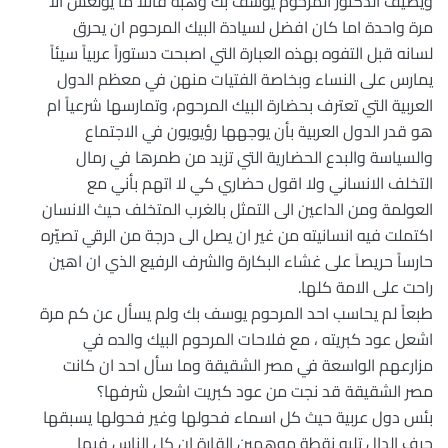
ويضيف الدكتور المرحوم يوسف بك وهبه قائلاً ما يولعش الا
مرة واحدة اما كان افضل لسيادة البيك المرحوم ان يحرق
لسانه قبل التفوه بهذه العبارة التي اصبحت دستوراً عربياً سيئاً
يمارس على النساء وبخاصة الفتيات منهن في معظم الدول
العربية التي تعترف بحضارة البيك المرحوم، وتمارسها شرعياً ام
هو قدر الدول العربية بأن يوجهها رؤيويون في الاجتماع
والسياسة والبدع الحضارية التي تزيد من طمرها في رمال
التخلف الانساني ولا اقول حضاري كي لا اتهم بأني مع
العولمة ومن الداعين الى التمثل بالغرب المتخلف حيث الانسان
اكتملت فيه انسانيته من غير ان يصل الى درجة من الرقي تصيّره
حارساً حريصاَ على غشاء البكارة والشرف الرفيع الذي ان اهين
راحت على الامة كلها.
طبعاً لم يحاسب احد المرحوم يوسف بك ولم يسأل عن كم مرة
اشعل عود كبريته ، مع فلاحات المرحوم البيك والده في
مزارعهم الواسعة في مصر الشقيقة وما سأل احد ان كانت
مصر الشقيقة قد نجت من عود كبريت اشعل شرفها؟
بئس دول عربية حيث كل اسماء فحولها وغير فحولها يسبقها
حرف الدال تليه نقطة موهمين القارة ان كل الناس فيها