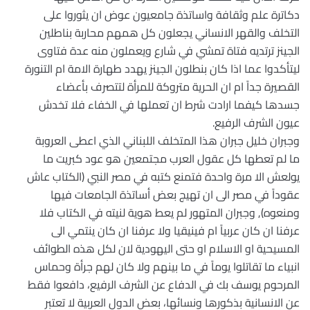
دكاترة علم وثقافة واساتذة جامعيون عوض ان يثوروا على
التخلف والقهر الانساني يجعلون كل همهم محاربة بناطلين
الجينز ترتديه فتاة تمشي في شارع ويعملون منه عدة فتاوى
ليتأكدوا عما اذا كان بنطلون الجينز يهدد طهارة الامة ام التنورة
القصيرة جداً ام ان الحرية متروكة للمرأة لتتصرف بأعضاء
جسدها كيفما ارادت شرط ان تعملها في الخفاء فلا تخدش
عيون الشرف الرفيع.
وجبران خليل جبران هذا المتخلف اللبناني الذي اعطى العروبة
ما لم تعطها كل عقول العرب مجتمعين هو عود كبريت ما
يولعش الا مرة واحدة فتمنع كتبه في مصر النبي (الكتاب عاش
عقوداً في مصر الى ان تهيج بعض أساتذة الجامعات فيها
ومنعوه), وجبران المتهور لم يعط هوية لنيته في الكتاب فلا
عرفنا ان كان عربياً ام فينيقيا ولا عرفنا ان كان ينتمي الى
المسيحية او الاسلام او حتى اليهودية لان لكل هذه الطوائف
انبياء ما تقاتلوا يوماً في ما بينهم ولا كان لهم جرأة وحماس
المرحوم يوسف بك في الدفاع عن الشرف الرفيع، دافعوا فقط
عن الانسانية بذكورها ونسائها، بعض الدول العربية لا تعتبر