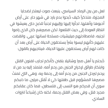
لعل من بين الرماد السياسي، ينبعث صوت ليعتذر لضحايا
المجزرة، متذكراً كيف ذُبحوا بدم بارد في شهر حار، على أرض
أحبوها وأهلها، لجأوا إليها وإليهم تجنباً للذبح حتى يعيشوا في
انتظار العودة إلى حيث اقتلعوا. لكن مصيرهم كان الذي راموا
تجنبه، فاصطادتهم ميليشيات مسلحة لسانها عربي. وانقضت
عليهم كأنهم ليسوا بشراً يستحقون الحياة على أرض بعد أن
كانت لهم أرض يستحقون عليها الحياة، فيناجيهم بالقول:
ذُبحتم يا أهل صبرا وشاتيلا بتفنن كأنكم تجارب لفنون القتل
وابتكار طرائق لإخراج الجنين من رحم أمه، فتمتد إليه يد من لا
يرحم ليرحل الجنين من رحم أمه إلى رحمة ربه، وهي التي تمنتْ
مصيرها المشؤوم قبل طفلها كيْ لا تُقتَل مرتين. ما ذنبكم
سوى أن قدركم هو النسب إلى فلسطين، فما كان عقابكم
مجرد قتل، وفي بعض القتل رحمة، لكنه كان إشباعاً لنزوات
السادي.