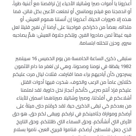
أعذرونا يا أموات صبرا وشاتيلا الأحياء إنْ تراقصنا مع أغنية طرباً،
أو اندمجنا مع فيلم رومانسي أو تمتعت الأعين بكل فاتن، فما
هذه إلا ضرورات الحياة. أعذرونا إن أنستنا هموم العيش، أو
ملذاته، بعضاً من ذكراكم، فواجبنا على أرضنا أن نفرح قليلاً لعل
فيه غيظاً لمن صادروا الفرح، وتِلكم حلاوة العيش: هَمٌّ يصاحبه
سرور، وحزن تتخلله ابتسامة.
ستبقى ذكرى الساعة الخامسة من يوم الخميس 16 سيبتمبر
1982 يقظة في نومنا وصحونا، وهي لن تغفر ما دام الآثمون
يسرحون كأن أياديهم براء مما اقترفت. فثلاث ليال مرت عليكم
كثلاثين عاماً من الرعب والخوف، سُخرت فيها أدوات القتل
عليكم فإذ أنتم صرعى كأنكم أعجاز نخل خاوية. لقد لملمنا
أشلاءكم في أفئدتنا، وصبرا وشاتيلا صيرناهما اسميْن للأبناء
من بعدكم كي تبقى الذكرى حية. لقد حُرِمْتم حتى ميتةً على
أرضكم ومواراة جثامينكم في ترابكم. ويبقى لكم حق، هو حق
الأرض التي أنشأتكم، وحق السماء التي ظللتكم، وحق التاريخ
الذي جعل فلسطين أرضكم، فناموا قريري العين، ناموا بسلام