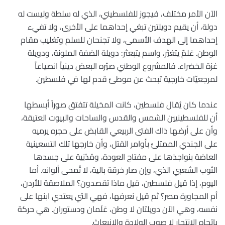
الآن الأمر مختلف، فيجوز للفلسطيني، الذي له سلطة وليست له
دولة، أن يقيم دويلتين تبغي إحداهما على الأخرى، ولا تفيء
إحداهما إلى الهدف الأسمى، ولا تجنحان للسلم وتغليب مقام
الوطن. عَلمٌ يتغيّر، واسم يتبعثر: دويلة الضفة الملونة، ودويلة
غزة الخضراء. فالمشروع الوطني صيّره البعض دينياً انصياعاً
لمرجعيّات خارجية تبحث عن موطئ قدم لها في فلسطين.
عندما كان يُقال فلسطين، كانت المخيلة تتفتق صوراً أبسطها
أن للفلسطينيين الشمس والقدس والساحات والبيوت العتيقة،
وأن على أرضها ذاك الفتى الربيعي القابض على حجره يرميه
على الجندي الممتلئ بأوامر القتل، وأن خارجها تلك التسعينية
العاضة بنواجذها على مفتاح العودة، ومُدْنِية على جسدها
الثوب الشعبي الذي، وإن صار خرقة بالية، لا تُمحى ألوانه. أما
اليوم، إذا قيل فلسطين، قيل ماذا تقصدون؟ الملاصقة للأردن،
أم المجاورة مصر؟ ثم قيل نعرفها، فهي التي يعتدي ابنها على
نفسه، وهي الآن دويلتان لا وطن، عَلَمان ودستوران. هي حركة
باتجاه الانتحار لا صوب الولادة والانبعاث.