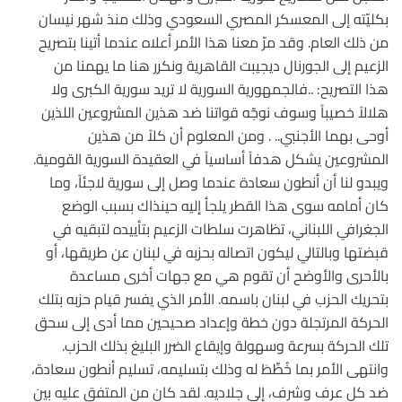
بكليّته إلى المعسكر المصري السعودي وذلك منذ شهر نيسان
من ذلك العام. وقد مرّ معنا هذا الأمر أعلاه عندما أتينا بتصريح
الزعيم إلى الجورنال ديجيبت القاهرية ونكرر هنا ما يهمنا من
هذا التصريح: ..فالجمهورية السورية لا تريد سورية الكبرى ولا
هلالاً خصيباً وسوف نوجّه قواتنا ضد هذين المشروعين اللذين
أوحى بهما الأجنبي.. . ومن المعلوم أن كلاً من هذين
المشروعين يشكل هدفاً أساسياً في العقيدة السورية القومية.
ويبدو لنا أن أنطون سعادة عندما وصل إلى سورية لاجئاً، وما
كان أمامه سوى هذا القطر يلجأ إليه حينذاك بسبب الوضع
الجغرافي اللبناني، تظاهرت سلطات الزعيم بتأييده لتبقيه في
قبضتها وبالتالي ليكون اتصاله بحزبه في لبنان عن طريقها، أو
بالأحرى والأوضح أن تقوم هي مع جهات أخرى مساعدة
بتحريك الحزب في لبنان باسمه. الأمر الذي يفسر قيام حزبه بتلك
الحركة المرتجلة دون خطة وإعداد صحيحين مما أدى إلى سحق
تلك الحركة بسرعة وسهولة وإيقاع الضرر البليغ بذلك الحزب.
وانتهى الأمر بما خُطِّطَ له وذلك بتسليمه، تسليم أنطون سعادة،
ضد كل عرف وشرف، إلى جلاديه. لقد كان من المتفق عليه بين