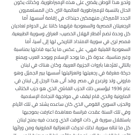
وتحرر هذا الوطن يقضي على هذه الإمبراطورية. وكذلك يكون
الحال بالنسبة للإمبراطورية العالمية التي كان المستعمرون
الجدد الأميركان منهمكين حينذاك في إقامة أسسها. أما
الرجعيتان المصرية والسعودية فإنهما كانتا على الدوام تعاديان
كل وحدة تضم أقطار الهلال الخصيب: العراق وسورية الطبيعية.
فمصر ترى في سورية الامتداد التاريخي لها إلى آسيا، أما
السعودية القبلية فهي، على عكس ما يدّعيه قادتها بمناسبة
وغير مناسبة، عدوة كل ما يوحد الإسلام ويوحد العرب ويمنع
بالتالي تفرّدها بثروات الجزيرة العربية. وكان هناك في لبنان
حركة مغرقة في رجعيتها وانعزاليتها أسسها بيير الجميّل وهو
ماروني ولد وترعرع في مصر. وقد أتى هذا الرجل إلى لبنان في
عام 1936 ليؤسس ذلك الحزب الفاشي الذي هو حزب الكتائب
المارونية والذي قام ليقف في مواجهة النجادة الإسلامية
والحزب السوري القومي الذي كان ساعده يشتد في تلك الأيام.
وفي تلك السنة عقدت فرانسة معاهدة اعترفت بموجبها
باستقلال سورية في ذات الوقت الذي وعدت فيه بمنح لبنان
كل ما تناله سورية. لذلك تحركت الانعزالية المارونية ومن ورائها