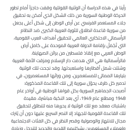
رأينا في هذه الدراسة أن الوثنية القوتلية وقفت حاجزاً أمام تطور
الحركة الوطنية السورية من ذلك الشكل الذي أمكن به تحقيق
جلاء المستعمر الفرنسي عن أرض الوطن إلى شكل أعلى يجعل
من سورية قاعدة انطلاق للثورة العربية الكبرى ضد النظام
الرأسمالي الاحتكاري العالمي لتحقيق أهداف العرب القومية،
التي تُجْمَلُ بإقامة الدولة العربية الموحدة على كامل أرض
الوطن العربي مع إنقاذ فلسطين من براثن الصهاينة.
فالرأسمالية هي التي هدمت دار الإسلام ومزقت الأمة العربية
وشتتت شمل أقطارها واستعبدتها. وقد نجحت تلك الوثنية
بتيارها الممالئ للمستعمرين، ومن ورائها المستعمرون، في
تدمير كل ظرف يحوّل سورية إلى تلك القاعدة المذكورة:
أصبحت الجماهير السورية بكل قواها الوطنية في أواخر عام
1948 ومطلع عام 1949، أي بعد النكبة مباشرة، مقيدة
باشتباك معقد مع تلك الوثنية لا يحررها منه لتنطلق لتحقيق
تلك القاعدة القومية للجهاد إلا النصر السريع عليها دون أن يُترك
مجال للانتهاز والوصولية وقصر النظر في كل الفئات الاجتماعية
ولعملاء المستعمرين بشكليهم القديم والجديد للتدخل وزيادة