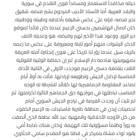
حياته مكافحاً الاستعمار ومسانداً قوى التقدم في سورية
والبلاد العربية. أما الأستاذ الأديب المرحوم بشير فنصه، شقيق
نذير فنصه، فإنه على عكس شقيقه بأخلاقه وطيبته ووطنيته.
كان اتصال الهاشميين بحسني الزعيم عندما كان قائداً لموقع
دير الزور، ووعود هذا الأخير لهم وقبضه، هو وعديله الآنف
الذكر، الرشوات منهم أمور ثابتة ومعروفة على عكس ما زعمه
باتريك سيل عندما زوّر لنا تاريخاً على هوى إنجلترة أمته العريقة
بصهيونيتها هادمة دار الإسلام. ثم إن حماقة الوثنية القوتلية
التقت بتفاهة حسني الزعيم فوجدت الأولى في الثانية الأداة
المناسبة لإذلال الجيش وتطويعه لإرادتها. فأتت به أولاً أيام
تصاعد المقاومة الجماهيرية لها كقائد للشرطة له الوجه
المناسب لباطلها في مواجهة حق الجماهير الثائرة لكرامتها. ثم
لم تلبث أن وجدت الفرصة في تراجع الجيش السوري أمام
تحصينات إيدن في منطقة طبرية فاستبدلت به الزعيم الكفوء
من كل الأوجه الأخلاقية والمهنية عبد الله عطفة الذي ألصقت
به زوراً وظلماً مسؤولية تلك الهزيمة. وكان هناك ضابط أمي
يقود لواء مشاة يتمركز في قطنا هو المقدم سامي الحنّاوي.