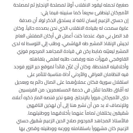
صغيرة تحمله ليقود الانقلاب أولاً لمصلحة الإنجليز ثم لمصلحة
الأميركان لينطفئ سريعاً كما سنبينه فيما يلي:
إن حسني الزعيم إنسان تافه لا يستحق الذكر لولا أن صدفة
عابرة سمحت له بقيادة الانقلاب الذي نحن بصدده حالياً. وكان
قد اتصل بي مرة، عندما كنت أعمل في أركان المفتش العام
لجيش الإنقاذ المشير طه الهاشمي، وطلب إلي التوسط له لدى
المشير ليعيّنه ضابط ركن في قيادة المجاهد المرحوم فوزي
القاوقجي فهزأت منه ورفضت طلبه لعلمي بتفاهته
وأخلاقيته المنحطة. وكان أن عُيِّنَ قائداً لموقع دير الزور فوجد
فيه النظامان العراقي والأردني أداة مناسبة للتآمر على
استقلال سورية فكان عملاؤهما على اتصال دائم به وبعديل
له أفّاق طالما تنقّل في خدمة المستعمرين: من الفرنسيين
حتى الأميركان مروراً بالإنجليز، وهو نذير فنصه المار ذكره أعلاه.
وللإنصاف لا بد من أن نشير هنا إلى أن لهذين التافهين
شقيقين يختلفان تماماً عنهما بأخلاقهما ووطنيتهما.
فالأستاذ المجاهد المرحوم صلاح الدين الزعيم شقيق حسني
الزعيم كان مشهوراً باستقامته وورعه ووطنيته وقضى بها