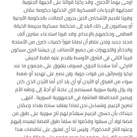
أوحى بهما الأجنبي. وقد ركزنا قواتنا على الجبهة الجنوبية
لمجابهة الإجراءات العسكرية التي اتخذتها حكومة عمّان.
وقررنا تقديم الأشخاص الذين يجرون اتصالات بالحكومة الأردنية
أو يسافرون إلى ذلك البلد إلى محكمة عسكرية بجريمة الخيانة
العظمى وحكمهم بالإعدام. وقد قررنا استدعاء عشرين ألف
مجند جديد ونحن ننتظر أن تصلنا فوراً كميات كبرى من الأسلحة
والذخائر والتجهيزات من جميع الأصناف. إن جيشنا البري سيكون
قريباً الثاني في الشرق الأوسط يتقدم عليه فقط الجيش
التركي. أما سلاحنا الجوي فسوف يتفوق على مجموع ما عند
تركيا وإسرائيل من قوات جوية. ولن نصبر على تهديد أو ضغط
سواء من العراق أو الأردن أو أي بلد آخر. أما الأردن الذي كان
ولا يزال ولاية سورية فسينضم إن عاجلاً أو آجلاً إلى وطنه الأم
ويصبح المحافظة العاشرة في الجمهورية السورية . انتهى
تصريح الزعيم. ونتساءل نحن لماذا يعتقد سادة بغداد وعمّان
حينذاك بأن حسني الزعيم سيقدّم لهم تاج سورية على طبق من
فضة لولا أن سبقوا وقدّموا له سلفاً طبق الفضة ليعيده إليهم
وعليه التاج المذكور؟!.. وليس لنا أي تعليق على تناقضات هذا