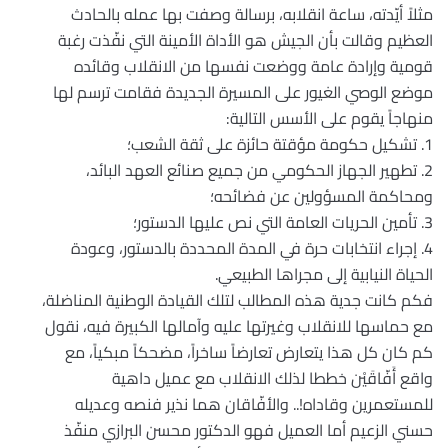
مثلاً أيّدته، ساعة انقلابه، برسالة وصفت بها عمله بالحادث
العظيم وقالت بأن الجيش هو الأداة الأمينة التي نفّذت رغبة
قومية وإرادة عامة ووضعت نفسها من الانقلاب وقائده
موضع الوصي الغيور على المسيرة الجديدة فقامت ترسم لها
منهاجاً يقوم على الأسس التالية:
1. تشكيل حكومة مؤقتة حائزة على ثقة الشعب؛
2. تطهير الجهاز الحكومي من جميع صنائع العهد البائد،
ومحاكمة المسؤولين عن فضائحه؛
3. تأمين الحريات العامة التي نص عليها الدستور؛
4. إجراء انتخابات حرة في المدة المحددة بالدستور، وعودة
الحياة النيابية إلى مجراها الطبيعي.
فكم كانت جدية هذه المطالب لتلك القيادة الوطنية المناضلة،
مع حماسها للانقلاب وغيرتها عليه وآمالها الكبيرة فيه، نقول
كم كان كل هذا يتعارض تعارضاً ساخراً، مضحكاً مبكياً، مع
واقع أَفّاقَيْن خططا لذلك الانقلاب مع عميل داهية
للمستعمرين وقاداه!.. والأفّاقان هما نذير فنصه وعديله
حسني الزعيم أما العميل فهو الدكتور محسن البرازي منفّذ