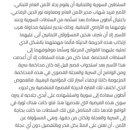
السلطتين السورية واللبنانية أن يقوم رجلا الأمن العام اللبناني،
الأمير فريد شهاب مدير الأمن العام ومعاونه نور الدين الرفاعي،
باغتيال أنطون سعادة بعد تسلّمه من السلطات السورية وعند
بلوغهما به الأراضي اللبنانية، وذلك بتدبير تمثيلية محاولة هرب
الأسير. إلا أن شرف هذين المسؤولَيْن اللبنانيين أبى عليهما
ارتكاب هذه الجريمة الدنيئة فأتما مهمتهما بالشكل الذي
تمليه عليهما القوانين المرعيّة وسلّما موقوفهما إلى
السلطات المختصة. فما كان من هذه السلطات إلا أن أعدمت
هذا الأسير بعد استجواب قصير قيل إنه كان محاكمة سرية.
ومن الواضح أن السرية والعجلة القصوى في هذه المحاكمة
المزعومة كانتا لإخفاء أسرار تلك المؤامرة الرهيبة. فالغموض
الذي اكتنف تلك الفترة الحرجة القصيرة المنقضية بين لجوء
أنطون سعادة إلى سورية واستشهاده على أيدي جلاديه لا يبرره
سوى هذه الفرضية التي نقدمها هنا. فلو كانت هناك ثورة في
الواقع قادها ذلك المناضل فإن تلك السلطات ما كانت بحاجة
إلى السرية والعجلة ولكان من حقها، وهي المسؤولة عن
الأمن ، أن تعلن على الملأ بكل فخر وبالتفصيل دون أي عجلة