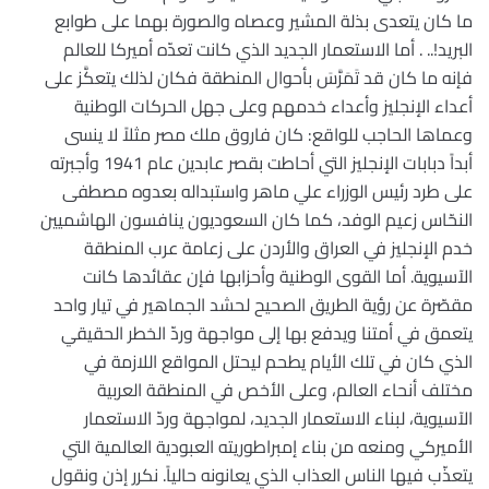
ما كان يتعدى بذلة المشير وعصاه والصورة بهما على طوابع
البريد!.. . أما الاستعمار الجديد الذي كانت تعدّه أميركا للعالم
فإنه ما كان قد تَمَرَّسَ بأحوال المنطقة فكان لذلك يتعكَّز على
أعداء الإنجليز وأعداء خدمهم وعلى جهل الحركات الوطنية
وعماها الحاجب للواقع: كان فاروق ملك مصر مثلاً لا ينسى
أبداً دبابات الإنجليز التي أحاطت بقصر عابدين عام 1941 وأجبرته
على طرد رئيس الوزراء علي ماهر واستبداله بعدوه مصطفى
النحّاس زعيم الوفد، كما كان السعوديون ينافسون الهاشميين
خدم الإنجليز في العراق والأردن على زعامة عرب المنطقة
الآسيوية. أما القوى الوطنية وأحزابها فإن عقائدها كانت
مقصّرة عن رؤية الطريق الصحيح لحشد الجماهير في تيار واحد
يتعمق في أمتنا ويدفع بها إلى مواجهة وردّ الخطر الحقيقي
الذي كان في تلك الأيام يطحم ليحتل المواقع اللازمة في
مختلف أنحاء العالم، وعلى الأخص في المنطقة العربية
الآسيوية، لبناء الاستعمار الجديد، لمواجهة وردّ الاستعمار
الأميركي ومنعه من بناء إمبراطوريته العبودية العالمية التي
يتعذّب فيها الناس العذاب الذي يعانونه حالياً. نكرر إذن ونقول