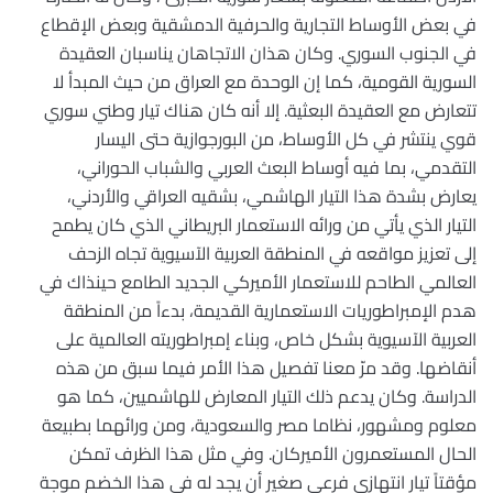
في بعض الأوساط التجارية والحرفية الدمشقية وبعض الإقطاع
في الجنوب السوري. وكان هذان الاتجاهان يناسبان العقيدة
السورية القومية، كما إن الوحدة مع العراق من حيث المبدأ لا
تتعارض مع العقيدة البعثية. إلا أنه كان هناك تيار وطني سوري
قوي ينتشر في كل الأوساط، من البورجوازية حتى اليسار
التقدمي، بما فيه أوساط البعث العربي والشباب الحوراني،
يعارض بشدة هذا التيار الهاشمي، بشقيه العراقي والأردني،
التيار الذي يأتي من ورائه الاستعمار البريطاني الذي كان يطمح
إلى تعزيز مواقعه في المنطقة العربية الآسيوية تجاه الزحف
العالمي الطاحم للاستعمار الأميركي الجديد الطامع حينذاك في
هدم الإمبراطوريات الاستعمارية القديمة، بدءاً من المنطقة
العربية الآسيوية بشكل خاص، وبناء إمبراطوريته العالمية على
أنقاضها. وقد مرّ معنا تفصيل هذا الأمر فيما سبق من هذه
الدراسة. وكان يدعم ذلك التيار المعارض للهاشميين، كما هو
معلوم ومشهور، نظاما مصر والسعودية، ومن ورائهما بطبيعة
الحال المستعمرون الأميركان. وفي مثل هذا الظرف تمكن
مؤقتاً تيار انتهازي فرعي صغير أن يجد له في هذا الخضم موجة