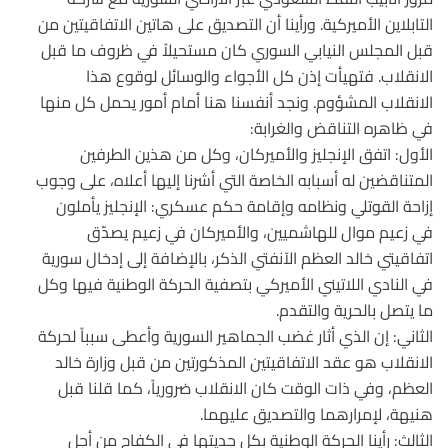
التابلاين الأميركية. ورأينا أن التصديق على هاتين الاتفاقيتين من
قبل المجلس النيابي السوري كان مستحيلاً في ظروف ما قبل
الانقلاب. فتهيأت إذن كل الأجواء والوسائل لوقوع هذا
الانقلاب المشؤوم. ونجد أنفسنا هنا أمام أمور يحمل كل منها
في ظاهره التناقض والغرابة:
الأول: اتفق الإنجليز والأميركان، وكل من هذين الطرفين
المتناقضين له أسبابه الخاصة التي أشرنا إليها أعلاه، على وجوب
إزاحة القوتلي ونظامه وإقامة حكم عسكري: الإنجليز يأملون
في زعيم موال للهاشميين، والأميركان في زعيم يصدّق
اتفاقيتي خالد العظم الآنفتي الذكر، بالإضافة إلى إدخال سورية
في النادي اللاتيني الأميركي بتصفية الحركة الوطنية فيها وكل
ما يتصل بالحرية والتقدم.
الثاني: إن الذي أثار غضب الجماهير السورية وأعطى سبباً لحركة
الانقلاب هو عقد الاتفاقيتين المذكورتين من قبل وزارة خالد
العظم، وفي ذات الوقت كان الانقلاب ضرورياً، كما قلنا قبل
هنيهة، لإمرارهما والتصديق عليهما.
الثالث: رأينا الحركة الوطنية بكل جديتها في الكفاح من أجل