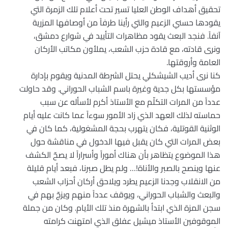
تحقيق أهداف الوطن العليا تسير تحت أعلام تلك الزمرة التي
يقودها حسني الزعيم والتي رأينا طرفاً من أوصافها المزرية
آنفاً. فنجد البعث يقود مظاهرات التأييد في شوارع دمشق،
ونرى قادته، مع قادة حزب الشعب، يملأون مكاتب الأركان
العامة وأروقتها.
كنا نرى أديب الشيشكلي يحتل الشرطة المدنية ويقوم بإدارة
مؤسستها بكل جدية وغيرة باسم الشباب الحوراني. وقد حاولت
عدداً من المرات التكلّم مع الأستاذ أكرم لأسأله عن سبب
حماسته لذلك العهد الذي زاد الأمور سوءاً عما كانت عليه أيام
الوثنية القوتلية، فكان يتهرب بحجة المشغولية، كما كان في
بعض المرات التي كان يقبل فيها الدخول في مناقشة حول
هذا الموضوع يتظاهر بأن هناك أموراً وأسراراً لا يصحّ الكشف
عنها وينصح بالصبر والأناة!… ولم يطل صبرنا، فبعد أيام قليلة
من الانقلاب وجدنا الزعيم يطرد ويلاحق أركان أحزاب الشعب
والبعث والشباب الحوراني، ويوقف عدداً منهم ويزجّ بهم في
سجن المزة الذي ابتدأ بالشهرة منذ تلك الأيام. وكان من جملة
الموقوفين الأستاذ ميشيل عفلق الذي امتهنت كرامته