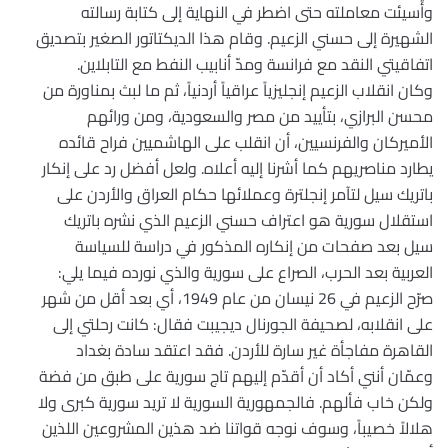
وأُسيئت معاملته حتى اضطر في النهاية إلى كتابة رسالته
الشهيرة إلى حسني الزعيم. وقام هذا الديكتاتور الصغير بتصديق
اتفاقيتي النقد مع فرانسة ومدّ أنابيب النفط مع التابلاين.
وكان انقلاب الزعيم إنجليزياً عراقياً أردنياً، ثم ما لبث بمناورة من
محسن البرازي، بتأييد من مصر والسعودية، ومن ورائهم
الأميركان والفرنسيين، أن انقلب على الهاشميين فراح قائده
يطارد مناصريهم كما أشرنا إليه أعلاه. ولعل أفضل رد على إنكار
باتريك سيل لتآمر إنجلترة وعملائها حكام العراق والأردن على
استقلال سورية هو اعتراف حسني الزعيم الذي نشره باتريك
سيل بعد صفحات من إنكاره المذكور في دراسة للسياسة
العربية بعد الحرب، الصراع على سورية والذي نورده فيما يلي:
صرّح الزعيم في 26 نيسان من عام 1949، أي بعد أقل من شهر
على انقلابه، لصحيفة الجورنال ديجيبت فقال: كانت رحلتي إلى
القاهرة مفاجأة غير سارة للأردن. فقد اعتقد سادة بغداد
وعمّان أنني أكاد أن أقدّم إليهم تاج سورية على طبق من فضة
ولكن خاب فألهم. فالجمهورية السورية لا تريد سورية كبرى ولا
هلالاً خصيباً، وسوف نوجه قواتنا ضد هذين المشروعين اللذين