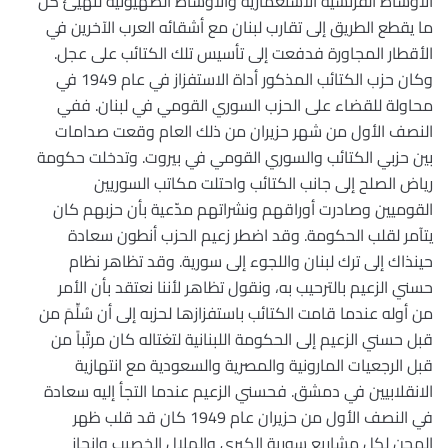
الأوساط الفرنسية الاستعمارية والأوساط الصهيونية لتهيئ كل
ما يقطع الطريق إلى تقارب لبنان مع أشقائه العرب الآخرين في
الأقطار المجاورة فدفعت إلى تأسيس تلك الكتائب على عجل.
وكان حزب الكتائب المذكور أداة الاستفزاز في عام 1949 في
محاولة للقضاء على الحزب السوري القومي في لبنان. ففي
النصف الأول من شهر حزيران من ذلك العام وقعت صدامات
بين حزبي الكتائب والسوري القومي في بيروت. وتدخلت حكومة
رياض الصلح إلى جانب الكتائب واحتلت مكاتب السوريين
القوميين وصادرت أوراقهم ونشراتهم مدّعية بأن حزبهم كان
يتآمر لقلب الحكومة. وقد اضطر زعيم الحزب أنطون سعادة
حينذاك إلى ترك لبنان واللجوء إلى سورية. وقد تظاهر نظام
حسني الزعيم بالترحيب به، ونقول تظاهر لأننا نعتقد بأن الأمر
من أوله عندما قامت الكتائب باستفزازها لحزبه إلى أن سُلِّمَ من
قبل حسني الزعيم إلى الحكومة اللبنانية لتغتاله كان مرتّباً من
قبل الرجعيات المارونية والمصرية والسعودية مع انتهازية
الانقلابيين في دمشق. فحسني الزعيم عندما التجأ إليه سعادة
في النصف الأول من حزيران عام 1949 كان قد قلب ظهر
المجن لكل مشاريع سورية الكبرى والهلال الخصيب وانحاز