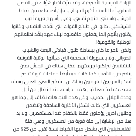
الإرادة الفرنسية الأميركية، وقد مرّت أخبار هؤلاء في الفصل
السابق. أما الأستاذ أكرم الحوراني، فإن أصدقاءه من ضباط
الجيش، واستثني منهم نفسي، وعلى رأسهم قريبه أديب
الشيشكلي، كانوا في طلائع القوات التي نفّذت الانقلاب وكانوا
يظنون بأنهم إنما يفعلون مافعلوه لبناء عهد ينفّذ تطلعاتهم
الوطنية والقومية!..
ولكن الأمر ما كان ببساطة ظنون قيادتي البعث والشباب
الحوراني ولا بالسهولة السطحية التي هيأتها الوثنية القوتلية
للانقلابيين ليرتكبوا جريمتهم. فكان هناك في الجيش يمين
يناصر حزب الشعب كما كانت فيه أيضاً جماعات قوية تناصر
أفكار السوريين القوميين وتناهض التفكير البعثي العربي وتقف
فقط، كما مرّ معنا في هذه الدراسة، عند النضال من أجل
وحدة الهلال الخصيب. وكل هذه الاتجاهات تضاف إلى جماهير
العسكريين التي كانت تشكل الأكثرية الساحقة وتتضمن
وطنيين آخرين يؤمنون فقط بالكفاح ضد المستعمرين. ولا بد
هنا من الإشارة إلى فئة قوية من العسكريين وهي فئة
الفلسطينيين التي يشكل فيها الضباط نسبة تقرب من 25% من