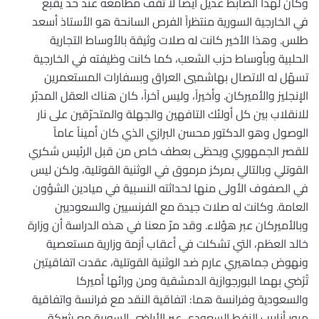
وكان لهذا الضابط عديل أيضاً لا تقف مطامعه عند حد يقبع
في الخارجية السورية منتظراً الفرص السانحة هو الأستاذ أسعد
طلس. وهذا الأخير كانت له صلات وثيقة بالأوساط التجارية
الحلبية وبأوساط حزب الشعب، كما كانت وظيفته في الخارجية
تسهّل له الاتصال بهاشميي العراق وبسفارات المستعمرين
الإنجليز والأميركان. وأخيراً، وليس آخراً، كان هناك العقل المدبّر
للانقلاب بين كل أولئك التافهين والجهلة والمتحرّقين على نار
الوصول وهو الدكتور محسن البرازي الذي كان أميناً عاماً
للقصر الجمهوري ويحظى بعطف خاص من قبل الرئيس شكري
القوتلي وبالتالي بمركز مرموق في الوثنية القوتلية، ولكن ليس
في الصفوف الأولى منها لحداثته النسبية في ميادين الشؤون
العامة. وكانت له صلات جيدة مع الفرنسيين والسعوديين
وبالأميركان عبر هؤلاء. وقد مرّ معنا في هذه الدراسة أن وزارة
خالد العظم، التي تشكلت في أعقاب أزمة وزارية مستعصية
ونهوض جماهيري عارم ضد الوثنية القوتلية، عقدت اتفاقيتين
تُرْضي بهما البورجوازية الدمشقية ومن ورائها أميركا
والسعودية وفرانسة هما: اتفاقية النقد مع فرانسة واتفاقية
مرور أنابيب النفط السعودي عبر الأراضي السورية مع شركة