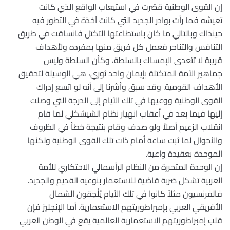
إن القوى الوطنية قصّرت في استيعاب الواقع الذي كانت
تعيشه فما رأت بوادر الجديد التي كانت آخذة في التطور فيه
حينذاك وبالتالي ما كان باستطاعتها التكتل فانساقت في طريق
التنافس والتناحر فعمل كل فريق منها بمفرده ولأهداف
قريبة لا تتعدى الإمساك بالسلطة، وكأن السلطة وليس
جماهير الأمة المتكتلة بإيمان واحد ثوري، هي الوسيلة لتحقيق
الأهداف القومية. وقد سبق وأشرنا إلى أنه لو اتسع إدراك
القوى الوطنية ووعيها في تلك الأيام إلى الدرجة التي وصلت
إليها فيما بعد في أعقاب انهيار نظام الشيشكلي لما قام
انقلاب الزعيم أصلاً ولو صدف وقام بنتيجة خطأ في الظروف
والأحوال لما ثبت ساعة أمام ذات تلك القوى الوطنية ولكنها
الموحدة بعقيدة واعية.
إن الوحدة المتحررة من النظام الرأسمالي الاحتكاري للأمة
العربية تشكل ضربة قاضية للاستعمار بنوعيه القديم والجديد.
فالفرنسيون مثلاً كانوا في تلك الأيام يُلْحِقون الشمال
الأفريقي العربي بإمبراطوريتهم الاستعمارية. أما الإنجليز فإن
قلب إمبراطوريتهم الاستعمارية العالمية يقع في الوطن العربي