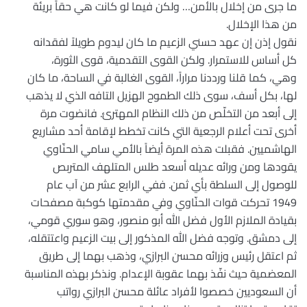
ما جرى من إخلال بالأمن… ولكن فيما لو كانت هي حقاً بريئة
من هذا الإخلال.
نقول إذن إن عهد حسني الزعيم ما كان ليدوم طويلاً لفقدانه
كل أساس للاستمرار. ولكن القوى التقدمية، قوى الثورة،
وهي، كما قلنا ورددنا مراراً، القوى الغالبة في الساحة، ما كان
لها، بكل أسف، سوى ذلك الطموح الهزيل التافه الذي لا يذهب
إلى أبعد من التخلّص من ذلك النظام المهترئ. فانضوت مرة
أخرى تحت أعلام الرجعية التي كانت تخطط لإقامة أحد مشاريع
الهاشميين. فقبلت هذه المرة أيضاً بالأمي سامي الحنّاوي
يقودها ومن ورائه عديله أسعد طلس المتلهف المتربص
للوصول إلى السلطة بأي ثمن. ففي الرابع عشر من آب عام
1949 تحركت قوات الحنّاوي وفي مقدمتها كوكبة مصفحات
بقيادة الملازم الأول فضل الله أبو منصور، وهو سوري قومي،
إلى دمشق. وتوجه فضل الله المذكور إلى بيت الزعيم واعتتقله،
ثم اعتقل رئيس وزرائه محسن البرازي، وذهب بهما إلى طريق
المعضمية حيث نفّذ بهما عقوبة الإعدام. ونذكر بهذه المناسبة
أن السعوديين خصصوا لأفراد عائلة محسن البرازي رواتب