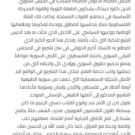
مجمل الضباط الأعوان (الضباط الشباب) في الجيش السوري
الذين كانوا حينذاك يشكلون الطبقة الثورية والقوة المحركة
الأساسية في جماهير القوات المسلحة. وكانت تلك الفئة
الفلسطينية تمتاز بتجانسها المطلق ووحدة تفكيرها وتطلعاتها
الوطنية ووعيها السياسي على الأخص الذي تحلّت به بعد الدرس
البليغ للنكبة التي حلّت بأمتنا. ونذكر هنا الدور الكبير الذي
اضطلع به الأستاذ أكرم الحوراني في سنّ تشريع في المجلس
النيابي السوري باعتبار الفلسطيني على الأرض السورية مواطناً
يتمتع بجميع حقوق السوري ويؤدي كل واجباته التي من
جملتها واجب خدمة العلم. فكان هذا التشريع في الواقع الرد
الأمثل للتجزئة الاستعمارية التي جعلت من سورية الطبيعية
أربعة أقطار هي فلسطين والأردن ولبنان وسورية فأعادها
التشريع المذكور إلى أصلها الطبيعي الإنساني الموحد.
نقول إذن إن الأمر عند وقوع انقلاب حسني الزعيم ما كان
ببساطة ظنون التقدميين العروبيين. فحزب الشعب مثلاً يطمح
بشدة إلى فتح الآفاق التجارية أمام اقتصاد معقلهم حلب
بإقامة وحدة مع العراق، كما كان لعبد الله بن الحسين ملك
الأردن أطماعه المعنونة بشعار سورية الكبرى ، وكان له أنصاره