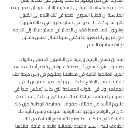
التصريح التي تدل بوضوح ما بعده وضوح على ضحالة عقل
صاحبه ومبالغاته الداعية إلى السخرية. إلا أن علينا أن نذكر بهذه
المناسبة أن قطرنا السوري اضطر في تلك الأيام إلى القبول
بالهدنة، وكنت أنا عضواً في مفاوضاتها التي طالت شهوراً
وشهوراً، تحت ضغط فقدان الذخائر في مستودعاتنا إلى الدرجة
التي لم يبقَ لنا معها ما يكفي منها لقتال خمس دقائق.
نهاية مغامرة الزعيم
قلنا إن حسني الزعيم وزمرته من التافهين الحمقى كانوا لا
يصلحون لشيء سوى أن صدفة عابرة في خضم أحداث ما بعد
الحرب العالمية الثانية في منطقتنا جعلتهم في رأس حركة ذلك
الانقلاب. وفي الواقع ما كان لهم أي رصيد ملموس لا في
الجماهير ولا في القوات المسلحة التي كانت تعكس جيداً في
صفوفها مختلف اتجاهات تلك الجماهير. وإذا كان قد انصبّ
عليهم التأييد من مختلف صفوف المعارضة الوطنية فإن ذلك
كان في الواقع موجّهاً ضد الوثنية القوتلية وليس لتأييد تلك
القيادة التي ما كانت بطبيعتها لتستطيع الإفادة من تلك
الظروف لتبني أسساً وطيدة للفعالية والدوام. فأفق قائدها