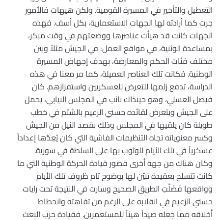
التعطيل والتأخير في المسيرة القومية. ولكن هيهات فالأمور
جرت كما أرادته لها الجهات الاستعمارية، بكل أسف. فهذه
الجهات كانت قد هيأت عناصرها ووضعتهم في وقت مبكر،
بمساعدة الوثنية، في مواقع العمل: في الجيش مثلاً وبين
مختلف فئات الحكم والمعارضة، بهدف إجهاض المسيرة
الوطنية. فكانت تلك العناصر العميلة، كما مر معنا في هذه
الدراسة، تدفع زلمها للتعرض للعسكريين واستفزازهم. كان
فيصل العسلي، وهو حينذاك نائب في المجلس النيابي، يحمل
على الجيش ويتعرض لقائده حسني الزعيم بالشتم في خطب
طويلة كان يلقيها في المجلس وذلك بقصد النيل من الجيش
وكسر معنوياته تجاه التنظيمات الفاشية التي كان يُعِدُّها إعداداً
عسكرياً في تلك الأيام للوثوب بها على السلطة في سورية.
وكان هناك من جهة أخرى قصور قيادة الحركة الوطنية التي ما
كانت تتسلح بعقيدة تبيّن لها بوضوح تام ظروف تلك الأيام
وواقعها فَضَلَّتِ الطريق الصحيح وسارت في النتيجة تحت رايات
حسني الزعيم في انقلابه على الرغم من تفاهته وانحطاط
أخلاقه مما جعله صيداً هيناً للمستعمرين. فقيادة حزب البعث