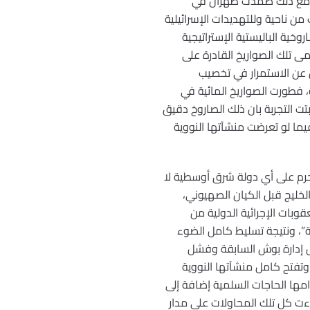
، ومع ذلك صمدت طهران في
ن ناحية وللتهديدات الإسرائيلية
ية الباليستية الإستراتيجية
مى تلك الصواريخ القادرة على
 عن الاستمرار في تخصيب
فطورت الصواريخ المائية في
ت التجربة بان ذلك الصاروخ دقيق
يما لو تعرضت منشآتها النووية
حرم على أي دولة شرق أوسطية لا
لخليج قبل الكيان الصهيوني،
وبات الإجرائية الدولية من
”، ونتيجة تسليط كامل الضوء
ظل إدارة بوش السابقة وفشل
 وتفتح كامل منشآتها النووية
امها الحاجات السلمية إضافة إلى
ءت كل تلك المحاولات على مدار