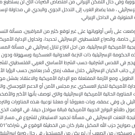
لنووية وفي حال التمكن الإيراني من امتصاص الضربات التي لن يستطيع
سرائيلي ، مما يضطر الغرب إلى التدخل الجوي والبحري في محاولة لإسق
المتوترة في الداخل الإيراني.
 وضعت على رأس أولوياتها على غير توقع كثير من المراقبين، مسألة ال
يلي خاصة، والصراع الفلسطيني الإسرائيلي تحديدا، وتحاول الإدارة الأمر
جية الأمريكية الإسرائيلية، من اجل انتزاع تنازل إسرائيلي في مسألة الم
ه الحكومة الإسرائيلية ذات النزعة العدوانية العسكرية وبسهولة ودون 
هجير في القدس الشرقية حسب الشرط الأساسي العربي الفلسطيني للش
ى جانب الكيان الإسرائيلي خلال سقف زمني قُدر بعامين حسب الرؤيا الأمر
طويل، ومع الأزمة المفتعلة مع الإدارة الأمريكية والاعتقاد بفشل م
ارة الأمريكية للخيار العسكري عبر مجلس الأمن أو الدعم اللوجستي 
 المناورة الحالية الأمريكية الإسرائيلية والتي توصف بأنها الأكبر والأض
يلي بل وفي عمقه، وبات معروفًا أو معلنا نوعية هذه المناورات والترك
صول طلائع البوارج الحربية الأمريكية قبالة سواحل حيفا، في الوقت الذي
ة نتيجة التعنت الإسرائيلي في مسألة تجميد الاستيطان للشروع في مسار 
 وسيكون من الصعب أن لم يكن من المستحيل في حال ضربة إسرائيلية مو