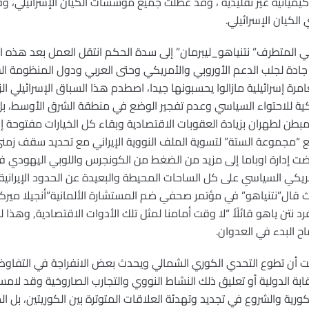
 كيميائية غير تقليدية ، وقد عُطلت جميع مؤسسات الكيان الإسرائيلي،
الكيان الإسرائيلي.
المتطرف” نتنياهو_ليبرمان” إلى سدة الحكم انتقل العمل بعد هذه ال
 جادة لجلب الدعم الأوروبي والأمريكي وحتى العربي ودول المنظومة الشر
 إسرائيلية مازالوا يحسبونها جيدا، اصطدم هذا السباق الإسرائيلي 
ية للاحتواء السياسي وعدم تفجير الوضع في منطقة الشرق الأوسط، بل ر
مبطن لطهران بزيادة العقوبات الاقتصادية وبقاء كل الخيارات مفتوحة إن 
 مع “مجموعة الستة” لتسوية الملف النووية الإيراني مع تحديد سقف زمني
عرضت إدارة اوباما إلى مزيد من الضغط من الكونجرس واللوبي اليهودي في
ريكي السياسي على كل الساحات المحيطة والبعيدة عن الحدود الإيراني
حيث قال”نتنياهو” في مؤتمر صحفي ضم المستشارة الألمانية”أنجيلا مير
د نتن ياهو قائلًأ “لا وقت أمامنا لمثل تلك الأدوات الاقتصادية, وهذا له د
ح البدء في العدوان.
عت أن تطوع التحدي الكوري الشمالي ويحدث بعض الانفراجة في التفاوض 
قابة الدولية أو تعليق ذلك النشاط النووي والتجارب الصاروخية وقد لامس
رية والشروع في تجديد وتهدئة العلاقات المتوترة بين الكوريتين، بل ا