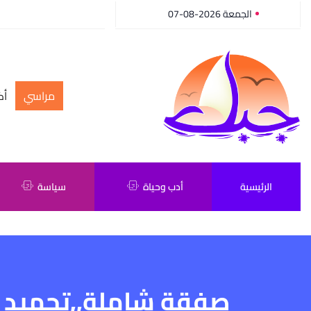
الجمعة 2026-08-07
مراسي
أك
الرئيسية
أدب وحياة
سياسة
صفقة شاملة,,تجميد ا