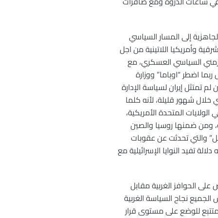
 وفي ساعات الذروة ومع صافرات
جاهزية إلى المسار السياسي
قية وأمريكيا اللاتينية من اجل
الزمني السياسي العسكري، مع
بما اضطر “اوباما” ووزارة
لم تمتثل إيران لسياسة الإدارة
 خلال شهور قليلة، لأنه كلما
 الولايات المتحدة الأمريكية،
ة، ومن ضمنها روسيا والصين
كل” والتي تحدثت عن عقوبات
لالة تفيد النوايا الإسرائيلية مع
على الحوافز الغربية مقابل
 الجميع نجاح السياسة الغربية
لمتتبع للوضع على مستوى قرار