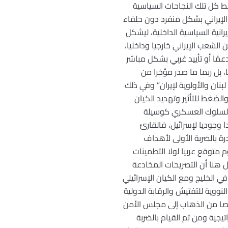
ربط كل تلك النجاحات السياسية
 الإيراني بشكل منفرد دون حلفاء
رانية السياسية الداخلية، ليشكل
وخاتمي ورفسنجاني وكروبي” وأنصارهما من المجتمع الإيراني بما يعادل ما نسبته 40% من الشعب الإيراني خارجيا وداخليا،
مًا أو تأييد غربي بشكل مباشر
بل ربما ما صدر مؤخرا من
نان والأولوية لإيران” وفي ذلك
والضغط للتأثير وتهديد الكيان
ل السلوك العسكري كوسيلة
 وجوديا لإسرائيل، فالقارئ
ة بالضربة الأولى لأهداف
 متوقع عربيا لولا التطمينات
 هنا أن التصريحات المخادعة
 الخليج ومع الكيان الإسرائيلي
النووية للتفتيش والرقابة الدولية
اصا من الذهاب إلى مجلس الأمن
يجية ومن ثم القيام بالضربة