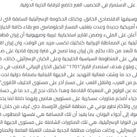
لى الاستمرار في التخصيب الغير خاضع للرقابة الذرية الدولية.
بقة وسيفها الاقتصادي الخانق، وكذلك الحكومة الإسرائيلية السابقة الت
رة أمريكية جديدة وعدت بتغليب المسار الدبلوماسي مع بقاء كافة الخ
ى أعلن على المليء وضمن تقارير استخبارية غربية وصهيونية أن إيران 
ائيلية عن المماطلة الإيرانية كتكتيك لكسب مزيد من الوقت، وان إيران 
 لأبعد من ذلك بكثير، بان إيران ربما تصبح في فترة وجيزة قادرة على صنا
قي على المنظومة السياسية الخليجية وعلى الكيان الإسرائيلي كذلك، ف
تأخذ منحى آخر بدء بالعدوان على لبنان وبلوغ هدف استصدار القرار”1701″ لت
 حد ما وشلت فعالية التهديد على الجبهة اللبنانية بضمانة دولية تحت
من العرب، وانتقل اللعب على مسار آخر على مستوى الحليف الأقوى”ا
يده عن الولوج في المعركة القادمة وهذا كذلك نجح إلى حد ما في حسابات
ى إجراء أضخم مناورات عسكرية على مستويين هامين ولهما دلالة لما يخط
أقوى والأكثر تطور نوعي في منطقة الشرق الأوسط، حتى عُرف من خلال ت
ا إلى أجواء اليونان، بما يفيد أن تلك المسافة هي نفسها المطلوب
 عن النوايا الإسرائيلية، هي تلك المناورات الشاملة على مستوى الجبهة ال
لإسرائيلي، وكانت مناورات مطلقة الجدية شملت التعبئة العامة والم