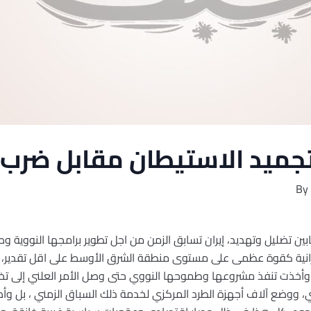
ميد الاستيطان مقابل ضرب إ
By
ين تضليل وتهديد، إيران تسابق الزمن من اجل تطوير برامجها النووية وص
إيرانية كقوة عظمى على مستوى منطقة الشرق الأوسط على اقل تقدير، و
، وأخذت تنفذ مشروعها وطموحها النووي حتى وصل الأمر العلني إلى تخص
، ووضع آلاف أجهزة الطرد المركزي لخدمة ذلك السباق الزمني ، بل وأصب