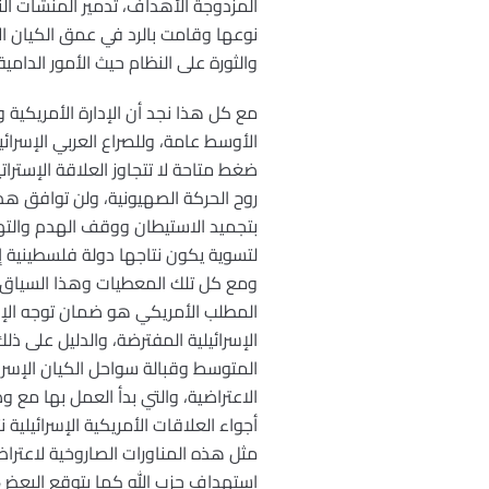
المزدوجة الأهداف، تدمير المنشآت ا
نوعها وقامت بالرد في عمق الكيان الإ
والثورة على النظام حيث الأمور الدامية 
مع كل هذا نجد أن الإدارة الأمريكية
الأوسط عامة، وللصراع العربي الإسرائ
ضغط متاحة لا تتجاوز العلاقة الإستراتي
روح الحركة الصهيونية، ولن توافق هذ
بتجميد الاستيطان ووقف الهدم والت
لتسوية يكون نتاجها دولة فلسطينية إل
ومع كل تلك المعطيات وهذا السياق ال
المطلب الأمريكي هو ضمان توجه الإد
الإسرائيلية المفترضة، والدليل على ذلك
المتوسط وقبالة سواحل الكيان الإسرائ
الاعتراضية، والتي بدأ العمل بها مع و
أجواء العلاقات الأمريكية الإسرائيلي
استهداف حزب الله كما يتوقع البعض،