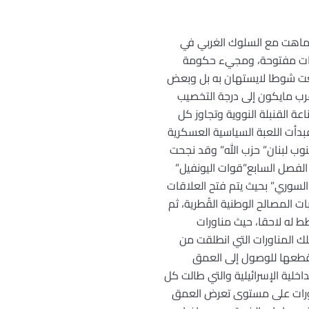
ي تماهت مع السلوك الغربي في
يارات مفتوحة، ومجيء حكومة
قطعت شوطا لايستهان به بل وبعض
اقرب مايكون إلى درجة التخصيب
عة القنبلة النووية وتجاوز كل
بدأت اللعبة السياسية العسكرية
كبيل الذراع الإيراني الضارب في جنوب لبنان” حزب الله” وقد نجحت
 الفصل السابع”قوات اليونفيل”
لسوري” بحيث يتم فتح العلاقات
 المصالح الوطنية القُطرية، ثم
ط له لاحقا، حيث مناورات
لك المناورات التي انطلقت من
 قطعها للوصول إلى العمق
داخلية الإسرائيلية والتي طالت كل
ناورات على مستوى تعرض العمق