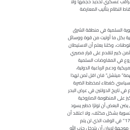
 مراقب عسكري تحديد حجمها ولا
اط النظام بتأليب المعارضة
تسوية السلمية في منطقة الشرق
يكية بكل ما أوتيت من قوة ووسائل
ستوطنات، وكلنا يعلم أن الاستيطان
ثمن كبير لتقدم على قرار مصيري
روع في المفاوضات السلمية
يكية ودعم الرباعية الدولية،
همة” ميتشل” فان اقل ثمن لهذا
والسياسي كغطاء لمخطط الضربة
خم في تاريخ الدولتين في عرض البحر
يز على المنظومة الصاروخية
 يضن البعض أن توترًا خطير يسود
التسوية بشكل مكثف، ولا اعتقد أن
مثل هذه المناورات الصاروخية لاعتراض صواريخ حزب الله المكبل بقرار كان من الخطيئة الوقوع في شراكه”1701″ في الوقت الذي لن يتم
جهة لإيران أن يتدخل حزب الله