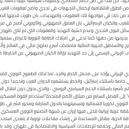
الوجود، كل هذا في ظل حصار اقتصادي وعقوبات سياسية غربية خانقة
ن الطرق الالتفافية لإكمال التجهيزات في تحدي واضح لعقوبات الغرب م
من ذلك في مواجهة تلك العقوبات والتهديدات، بان طورت قدرتها الصاروخ
للغرب وللكيان الإسرائيلي، بان العمق الصهيوني والأوروبي أصبح في مر
سائل قبول التحدي وعدم خشية التهديد والعقوبات التي لم تثني طهران
يحرمها من حقها كما تدعي في امتلاك الطاقة النووية لأغراض سلمية، 
والأساطيل الحربية المائية فامتلكت أسرع صاروخ مائي في العالم وأثبت
الإيراني الرسمي إلى حد التهديد بإزالة الكيان الصهيوني عن الخارطة ف
 الإيراني يؤخذ على محمل الخطر والجد، لما لذلك الطموح النووي المُ
 خاصة باستثناء إسرائيل، والخطر يستشعره الجيران العرب وتحديدا دول ا
م بأسره باستثناء الدعم السياسي الروسي ، والذي يحول دون انتقال العق
 إلى الفصل السابع من ميثاق الأمم المتحدة”استخدام القوة العسكرية
امج النووي لكوريا الشمالية وتسميتهما بالدول المارقة ومحور الشر في 
فقة غربية إيرانية تتخلى فيها إيران عن شبهة التصنيع النووي العسكري
اقة الذرية، مقابل المساعدة في إنشاء مفاعلات نووية لا يتعدى استخد
عم المالي وخلافه للإصلاحات السياسية والاقتصادية في طهران، وقد با