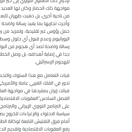
لإخراج ذلك الطموح النووي إلى حيز 
مواجهة ذلك الحصار وكان لها العديد م
من ناحية أخرى، بل ذهبت طهران لأبعد 
وأجرت تجاربها بما يفيد رسالة واضحة 
حمل رؤوس غير تقليدية، ولمزيد من ر
اليورانيوم وعدم قبول أي حلول وسط 
رسالة واضحة لصد أي هجوم من البوارج 
جدا في إصابة أهدافه، بل وصل الخطاب 
للهجوم الإسرائيلي.
فبات التعامل مع هذا السلوك والتحدي
تدور في الفلك الغربي عامة والأمريكي
فباتت إيران بمفردها في مواجهة العال
الفصل السادس”العقوبات الاقتصادية”
على البرنامج النووي الإيراني والبرن
سياسة الاحتواء والإغراءات للخروج بص
أمام فرق التفتيش التابعة لوكالة الط
رفع العقوبات الاقتصادية وتقديم الد