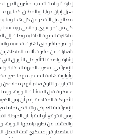
إدارة “اوباما” لتجميد مشروع الدرع ال
بعزل إيران دوليا وبالمطلق كما يهدد 
مصالح، بل الأخطر من كل هذا وما يجب ا
فاهتزت الجبهة الداخلية وصلت إلى ال
أو غير مباشر حتى اهتزت قدسية ولاي
شعارات عن عشرات آلاف المتظاهرين ال
إشارة واضحة للتأثير على الأوراق التي 
الإسرائيلي، فضرب الجبهة الداخلية و
وأولوية هامة للحسم، مهما صرح مخادعي
للتجارب والتاريخ يعلم أنهم مخادعين
عسكرية قبل المنشآت النووية، وربما أ
الأمريكية المخادعة رغم أن زمن الضر
الإسرائيلية تتعارض وتتناقض تماما مع
ومن لايتوقع أو لايقرأ بان المرحلة الق
والكشف عن تطور برامجها النووية، و
لاستصدار قرار عسكري تحت الفصل الساب