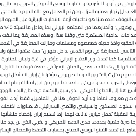
صاروخي في أوروبا الشرقية والتقارب الروسي الأمريكي الغربي، وبالتالي 
الغرب ليل نهار بعملية العزل، ومن ثم التعامل مع ذلك التهديد والتحدي
لتوقف عنده مليًا هو تداعيات أزمة الانتخابات الإيرانية على الجبهة الإي
كل من “موسوي 
صدامات الدامية المستمرة حتى وقتنا هذا، وهذه المعارضة ربما تلقت دع
ة الفقيه واخذ حديثه كمعصوم ومسلمات ومازالت المعارضة في أشدها، 
تابعين للمعارضة في يوم القدس بداخل طهران” حيث هتفوا لاغزة ولا لب
تستثمرها كما تحدث وزير الدفاع الإيراني مؤخرا في غزة ولبنان للمناورة 
انشقاقها إلى هذا الحد، يعطي الكيان الإسرائيلي دفعة قوية جدا لتناو
هم مثل “براك” وزير الحرب الصهيوني مؤخرا بان إيران لا تشكل تهديدا
 ويغطي الغرب عامة وأمريكي خاصة خداعهم من اجل امتلاك زمام المبادر
شير هنا إلى الخداع الأمريكي الذي سبق النكسة حيث كان البدء بالهجوم
بة كان معروف تماما ولا أريد الخوض هنا في التفاصيل، فقط أردت القول
 السلوك العسكري والسياسي والأمني الإسرائيلي، فالمناورات اكتملت في
ريبة المقبلة تحمل خيارين لا ثالث لهما، إما تسليم إيران بإخضاع منشآتها 
إما ضربة حتمية يحددها مدى الدعم الأمريكي والغربي الذي لن يجد من
ع يتم تحييد الفيتو الروسي الصيني بحسابات التحفظ والمصالح الإسترات