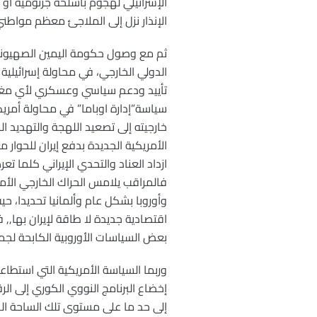
الإسرائيلي لهجوم بأسلحة جرثومية أو
الإنذار نزل إلى الملاجئ معظم مواطني 
ثم مع وصول حكومة اليمين الصهيوني 
الدولي الخارجي، في محاولة إسرائيلية
تأييد ودعم سياسي وعسكري لأي مغامرة
سياسة”إدارة اوباما” في محاولة أمريك
خارجيته إلى تصعيد اللهجة والتهديد ال
الأمريكية الجديدة بدفع إيران للحوار
ازداد العناد والتحدي الإيراني كلما ت
فالمراقب يلامس الحراك الخارجي الأم
وأوروبا بشكل عام وألمانيا تحديدا، 
اقتصادية جديدة لا طاقة لإيران بها,, فر
بعض السياسات الأوروبية الكابحة لجما
وربما السياسة الأمريكية التي استطا
إخضاع البرنامج النووي الكوري إلى الر
إلى حد ما على مستوى تلك الساحة الكو