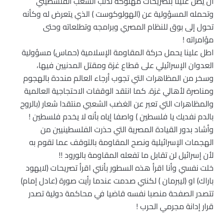
أن يطل علينا بتصريحات مهتوكة تذنب الشعب الفلسطيني
وتحمله المسؤولية عن (الهولوكوست ) الذي يتعرض له وكأنه
تحول إلى بوق للنظام المصري وبرامجه وتطلعاته وحتى
مؤامراته !
اطل علينا يحمل حركة المقاومة الإسلامية (حماس) مسؤولية
العدوان الإسرائيلي على قطاع غزة ومقتل المدنيين فيها،
وسخر من المظاهرات التي تجوب أرجاء العالم منددة بالهجوم
ومناصرة لأهالي غزة. كما انتقد الوقفات الاحتجاجية العالمية
والمظاهرات التي تعبر عن الغضب الشعبي منتقدا شعار (بالروح
بالدم نفديك يا فلسطين ) واصفا إياه بأنه لا يخدم فلسطين !
وأشاد بدور القيادة المصرية التي حذرت الفلسطينيين من
الهجمات الإسرائيلية ونصح المقاومة بالتوقف عما تقوم به
لأن إسرائيل لن تقابل ما تفعله المقاومة بالورود !!
خلت نفسي وأنا اقرأ هذه السطور بأنني اقرأ تصريحات (لايهود
باراك) او (ليبرمان ) لكنني صدمت عندما رأيت صورة (عادل إمام)
تتصدر الصفحة منصبا نفسه قاضيا في محاكمة دولية تصدر
قرار إدانة مجرمي الحرب !