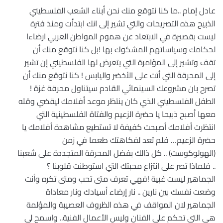
عادل إمام ..ما كنا نتوقع منك نحن أبناء الشعب الفلسطيني
الذبيح هذه التصريحات والتي تشير إلى انك ابتدأت ومنذ فترة
ليست بقصيرة في الابتعاد عن هموم المواطن العربي ارضاءا
لحكامك وسياساتهم المشكوك بها !بل كنا نتوقع منك أن
تقف وتشير إلى المؤامرة التي يتعرض لها الفلسطيني إن تشير
إلى المحرقة التي أتت على الأخضر واليابس ! كنا نتوقع منك أن
تصرح بان مشروعك السينمائي القادم سيتناول محرقة غزة !
الطفل الفلسطيني الذي كان ينتظر موعد أفلامك ليقضي وقته
معها أصبح ذبيحا يا حضرة الزعيم والفتاة الفلسطينية التي
انتظرت أفلامك أصبحت كفيفة لا تستطيع مشاهدة أفلامك يا
حضرة الزعيم… فلم تعد لفكاهتك طعما في زمن
(الهولوكوست) .. كل ذالك بفضل المحرقة المتجددة على شعبنا
.. فلماذا تصر على انتزاع محبتك التي استوطنت قلوبنا ؟
الجماهير ليست غبية !فهي تعرف متى تحب ومتى تكره وأنت
وضعت نفسك بين نارين .. نار إرضاء أسيادك ونار معاداة
الجماهير لان المواقف في هذه الظروف العصيبة والمؤلمة
هي التي تحكم على الفنان وليس الأعمال الفنية.. واسمح لي