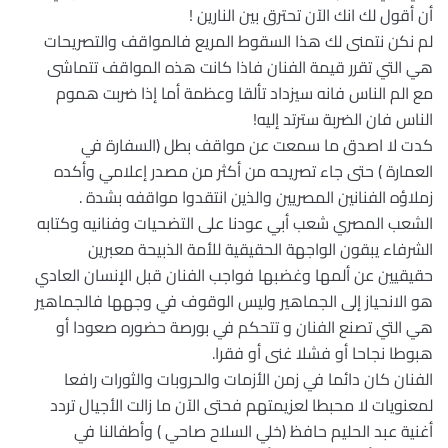
أن أقول لك انك الآن تحترق بين النارين !
لم نكن نتمنى لك هذا السقوط المريع فالمواقف والتصريحات
هي التي تقرر قيمة الفنان فاذا كانت هذه المواقف تتماشى
مع الم الناس فانه سيزداد تألقا وعظمة أما إذا ضربت هموم
الناس فان الضربة سترتد إليه!
كدت لا اصدق ما سمعت عن مواقف بطل (السفارة في
العمارة ) حتى جاء تصريحه من أكثر من مصدر إعلامي وأكده
زملاؤه الفنانين المصريين والذين انتقدوا مواقفه بشدة .
الشعب المصري شعب أبي عودنا على التضحيات وفنانيه وكتابه
الشرفاء يبقون الواجهة الحقيقية للأمة الذبيحة معبرين
حقيقيين عن ألمها وغضبها فواجب الفنان قبل الإنسان العادي
هو الانحياز إلى الجماهير وليس الوقوف في وجهها فالجماهير
هي التي تصنع الفنان و تتحكم في بورصة حضوره صعودا أو
هبوطا نجاحا أو فشلا غنى أو فقرا.
الفنان كان دائما في زمن الأزمات والحروبات والثورات رافعا
لمعنويات لا محبطا لعزيمتهم فحتى الآن ما زالت الأجيال تردد
أغنية عبد الحليم حافظ (خلي السلاح صاحي ) وأطفالنا في