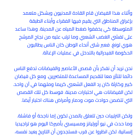
وأثناء هذا الفيضان قام القادة المدنيون وبشكل متعمد
بإغراق المناطق التي يقيم فيها الفقراء وأبناء الطبقة
المتوسطة كي يخففوا ضغط المياه عن المدينة. وهذا ساعد
على تفشي الغضب الشعبي وما ترتب عليه من نجاح المرشح
هوي لونغ. فعبر شتى أنحاء الوطن كان الناس يطالبون
الحكومة الفيدرالية بالتدخل في عمليات الإغاثة.
نحن نريد أن نفكر بأن قصص الأعاصير والفيضانات تدفع الناس
دائما للتآزر معا لتقديم المساعدة للمتضررين. ومع كل فيضان
كبير وكارثة كان رد الفعل الشعبي كريما وملهما في آن واحد.
لكن الفيضانات هي اختبارات مدينة. فوسط كل تلك القصص
التي تتضمن حوادث موت ودمار وأمراض هناك اختبار أيضا.
ولكن الترتيبات حين تتعلق بالمدن تكون إما ناجحة أو فاشلة.
وما حدث في نيو أورليانز ومسيسبي بأميركا اليوم هو تراجيديا
إنسانية. لكن انظروا عن قرب فستجدون أن التاريخ يعيد نفسه،