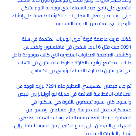
الشعبي على نادي صيد السمك الذي يوجه له اللوم بشكل
جزئي. وساعد رد فعل السكان تجاه الكارثة الطبيعية على إنشاء
الأرضية التي نمت منها الحركة التقدمية.
كذلك ضربت عاصفة قوية أخرى الولايات المتحدة في سنة
0091 حيث قتل 6 آلاف شخص في غافلستون وتكساس.
وكشفت العاصفة العداوات العنصرية التي كانت موجودة داخل
طيات المجتمع. وأنهت الكارثة حظوظ غالفستون في التغلب
على هوستون باعتبارها الميناء الرئيسي في تكساس.
ثم جاء فيضان المسيسبي العظيم عام 7291 ليزيح الوجه عن
العلاقات الاقطاعية القائمة في مدينة نيو أورليانز بين البيض
والسود. كان السود يُجمعون بالقوة كي يسكنوا في
معسكرات عمل تحت حراسة رجال مسلحين. ومنعوا من
المغادرة حينما ارتفعت نسبة الماء. وساعد العنف العنصري
الذي لحق الفيضان على إقناع الكثيرين من السود للانتقال إلى
شمال الولايات المتحدة.