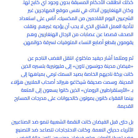
كذلك انطلقت الأحكام المسبقة بدون وجود أي كابح لها.
وكان الهنغاريون آنذاك في نفس موقع المهاجرين غير
الشرعيين اليوم القادمين من المكسيك، أناس على استعداد
لتأدية العمل الشاق الذي لا يحب أن يؤديه غيرهم. ونقلت
الصحف قصصا عن عصابات من الرجال الهنغاريين وهم
يقومون بقطع أصابع النساء المتوفيات لسرقة خواتمهن.
ثم ومثلما أشار ديفيد ماكلوغ، انتقل الغضب الناجم عن
«فيضان مدينة جونسون تاون» إلى مليونيرية بتسبره الذين
كانت بركة ناديهم الخاصة بصيد السمك ترمي بمياهها إلى
المدينة. وسمت صحيفة شيكاغو هيرالد أصحاب الملايين هؤلاء
بـ «الأرستقراطيين الرومان» الذين كانوا يسعون إلى المتعة
بينما الفقراء كانون يموتون كالحيوانات على مدرجات المسارح
القديمة.
بل حتى قبل الفيضان كانت النقمة الشعبية تنمو ضد الصناعيين
الأثرياء حديثي النعمة. وكانت الاحتجاجات تتصاعد ضد التصنيع
وضد تمركز الثروات. وبلور فيضان جونسون تاون حالة الغضب