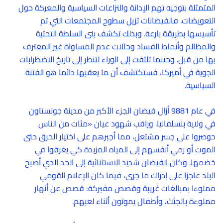
المتمثلة بتوجيه تهم الإدانة والنزاعات السياسية والمعركة حول
التعويضات. فالفيضانات تزيل سطوح المجتمعات التي تم
تأسيسها بطريقة بارعة. وبذلك تكشف بنى السلطة التحتية
والمظالم وأنماط الفساد وحالات عدم المساواة غير المعترف
بها من قبل. وحينما تلتفت إلى الوراء لتنظر إلى تاريخ الاضطرابات
الجوية في أميركا، فستكتشف أن ما يعقبها دائما هو الفتنة
السياسية.
في عام 9881 أزال فيضان الجزء الأكبر من مدينة جونستاون
في ولاية بنسلفانيا. وراقب شهود عيان «مئات من الناس
حوصروا على جسر مشتعل، مما أجبرهم على اختيار الحرق حتى
الموت أو رمي أنفسهم إلى المياه المزبدة كي يغرقوا في
خضمها. وكان الفيضان شديد الاستثنائية إلى الحد الذي أصبح
البلد عاجزا على إدراك ما جرى، فيما كان الإعلام القومي
مملوءا بمبالغات غريبة وقصص مفبركة: قصص عن أنهار
مملوءة بالجثث، وأطفال يموتون أثناء لعبهم.