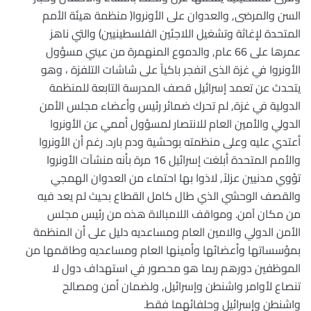
السن والمرضى, والعدوان على الأونروا( منظمة هيئة الأمم
المتحدة لإغاثة وتشغيل اللاجئين الفلسطينيين) والتي ناهز
عمرها على 66 عام, والدموع المنهمرة من عيني مسؤول
الأونروا في غزة الذى انفجر باكياً على شاشات التلفزة ، وهو
يتحدث عن تعمد إسرائيل قصف المدرسة التابعة للمنظمة
الدولية في غزة, لم تحرك ضمائر رئيس وأعضاء مجلس الأمن
الدولي والأمين العام للانتصار لمسؤول أممي عن الأونروا
أعتدي عليه وعلى منظمته بوحشية ودم بارد. رغم أن الأونروا
والأمم المتحدة أبلغت إسرائيل 16 مرة بأنه منشآت الأونروا
تؤوي مدنيين عزلاً, لاذوا بها احتماء من العدوان الهمجي
والقصف الوحشي الذي طال كامل القطاع بحيث لم يعد فيه
من مكان آمن. ومواقف اللامبالاة هذه من رئيس مجلس
الأمن الدولي والامين العام ومساعديه دليل على أن المنظمة
بمؤسساتها وأعضائها وأمينها العام ومساعديه وطاقمها من
الموظفين دورهم ربما هو محصور في استهداف دول لا
تنصاع لأوامر واشنطن وإسرائيل, ولضمان أمن ومصالح
واشنطن وإسرائيل وحلفائهما فقط.