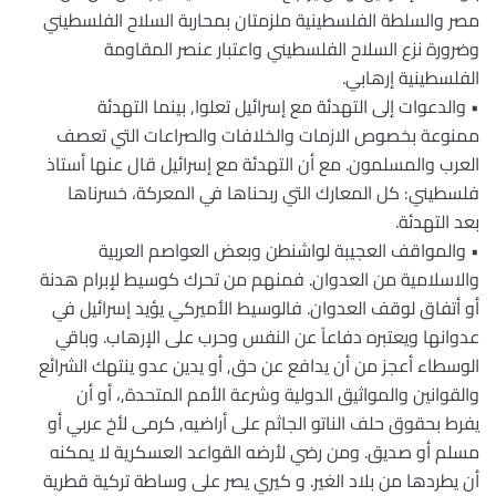
مصر والسلطة الفلسطينية ملزمتان بمحاربة السلاح الفلسطيني
وضرورة نزع السلاح الفلسطيني واعتبار عنصر المقاومة
الفلسطينية إرهابي.
• والدعوات إلى التهدئة مع إسرائيل تعلوا, بينما التهدئة
ممنوعة بخصوص الازمات والخلافات والصراعات التي تعصف
العرب والمسلمون. مع أن التهدئة مع إسرائيل قال عنها أستاذ
فلسطيني: كل المعارك التي ربحناها في المعركة، خسرناها
بعد التهدئة.
• والمواقف العجيبة لواشنطن وبعض العواصم العربية
والاسلامية من العدوان. فمنهم من تحرك كوسيط لإبرام هدنة
أو أتفاق لوقف العدوان. فالوسيط الأميركي يؤيد إسرائيل في
عدوانها ويعتبره دفاعاً عن النفس وحرب على الإرهاب. وباقي
الوسطاء أعجز من أن يدافع عن حق, أو يدين عدو ينتهك الشرائع
والقوانين والمواثيق الدولية وشرعة الأمم المتحدة,، أو أن
يفرط بحقوق حلف الناتو الجاثم على أراضيه, كرمى لأخ عربي أو
مسلم أو صديق. ومن رضي لأرضه القواعد العسكرية لا يمكنه
أن يطردها من بلاد الغير. و كيري يصر على وساطة تركية قطرية