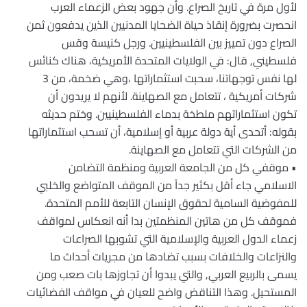
لأول مرة في تاريخ الصراع. وأن جهود بعض الزعماء العرب
انحصرت بضرورة إنقاذ حياة الضحايا المدنيين الذين يدفعون ثمن
الصراع دون تمييز بين الفلسطينيين. ورجل كنيسة وقس
فلسطيني, قال: في الولايات المتحدة الأمريكية، هناك كنائس
لها نفس توجهاتنا، سحبت استثماراتها ،وهي ضخمة، من 3
شركات أمريكية ، تتعامل مع الصهاينة. لأنهم لا يريدون أن
تكون استثماراتهم ملطخة بدماء الفلسطينيين. وختم حديثه
بقوله: أتحدى أية دولة عربية أو إسلامية، أن تسحب استثماراتها
من الشركات التي تتعامل مع الصهاينة.
• موقفي كل من الجامعة العربية ومنظمة التضامن
الاسلامي جاء أقل بكثير جداً من الموقف المتواضع والخلبي
للمفوضية السامية لحقوق الإنسان التابعة للأمم المتحدة.
فموقف كل من هاتين المنظمتين بدا أنه انعكاس لمواقف
زعماء الدول العربية والإسلامية التي تشوبها الصراعات
والنزاعات والخلافات بسبب تضادها من مجريات أحداث ما
يسمى بالربيع العربي, والتي يبدوا أن تجاوزها بات صعب ومن
المستحيل. وهذا التناقض واضح للعيان في مواقف الفضائيات