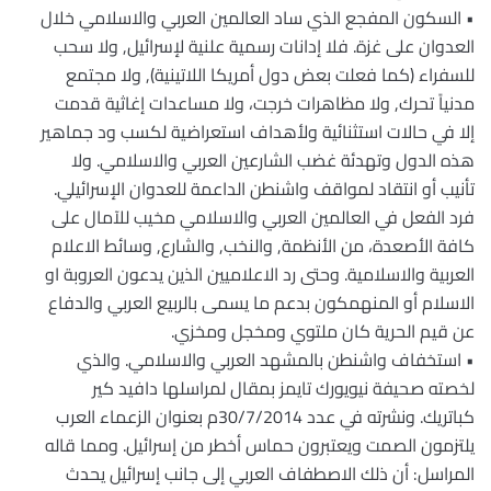
• السكون المفجع الذي ساد العالمين العربي والاسلامي خلال
العدوان على غزة. فلا إدانات رسمية علنية لإسرائيل, ولا سحب
للسفراء (كما فعلت بعض دول أمريكا اللاتينية), ولا مجتمع
مدنياً تحرك, ولا مظاهرات خرجت، ولا مساعدات إغاثية قدمت
إلا في حالات استثنائية ولأهداف استعراضية لكسب ود جماهير
هذه الدول وتهدئة غضب الشارعين العربي والاسلامي. ولا
تأنيب أو انتقاد لمواقف واشنطن الداعمة للعدوان الإسرائيلي.
فرد الفعل في العالمين العربي والاسلامي مخيب للآمال على
كافة الأصعدة، من الأنظمة, والنخب, والشارع, وسائط الاعلام
العربية والاسلامية. وحتى رد الاعلاميين الذين يدعون العروبة او
الاسلام أو المنهمكون بدعم ما يسمى بالربيع العربي والدفاع
عن قيم الحرية كان ملتوي ومخجل ومخزي.
• استخفاف واشنطن بالمشهد العربي والاسلامي. والذي
لخصته صحيفة نيويورك تايمز بمقال لمراسلها دافيد كير
كباتريك. ونشرته في عدد 30/7/2014م بعنوان الزعماء العرب
يلتزمون الصمت ويعتبرون حماس أخطر من إسرائيل. ومما قاله
المراسل: أن ذلك الاصطفاف العربي إلى جانب إسرائيل يحدث