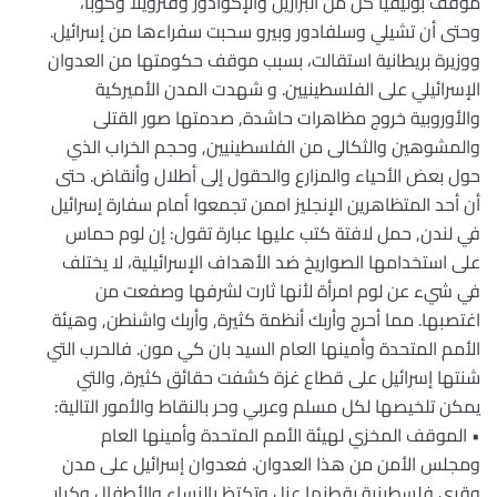
موقف بوليفيا كل من البرازيل والإكوادور وفنزويلا وكوبا،
وحتى أن تشيلي وسلفادور وبيرو سحبت سفراءها من إسرائيل.
ووزيرة بريطانية استقالت، بسبب موقف حكومتها من العدوان
الإسرائيلي على الفلسطينيين. و شهدت المدن الأميركية
والأوروبية خروج مظاهرات حاشدة, صدمتها صور القتلى
والمشوهين والثكالى من الفلسطينيين, وحجم الخراب الذي
حول بعض الأحياء والمزارع والحقول إلى أطلال وأنقاض. حتى
أن أحد المتظاهرين الإنجليز اممن تجمعوا أمام سفارة إسرائيل
في لندن, حمل لافتة كتب عليها عبارة تقول: إن لوم حماس
على استخدامها الصواريخ ضد الأهداف الإسرائيلية، لا يختلف
في شيء عن لوم امرأة لأنها ثارت لشرفها وصفعت من
اغتصبها. مما أحرج وأربك أنظمة كثيرة, وأربك واشنطن, وهيئة
الأمم المتحدة وأمينها العام السيد بان كي مون. فالحرب التي
شنتها إسرائيل على قطاع غزة كشفت حقائق كثيرة, والتي
يمكن تلخيصها لكل مسلم وعربي وحر بالنقاط والأمور التالية:
• الموقف المخزي لهيئة الأمم المتحدة وأمينها العام
ومجلس الأمن من هذا العدوان. فعدوان إسرائيل على مدن
وقرى فلسطينية يقطنها عزل وتكتظ بالنساء والأطفال وكبار