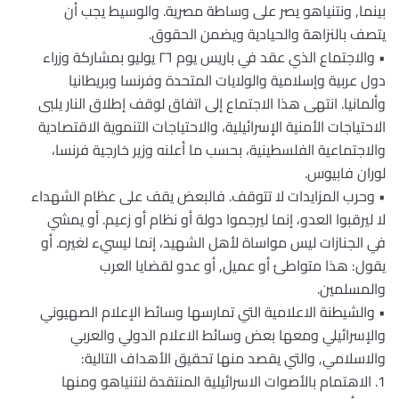
بينما, ونتنياهو يصر على وساطة مصرية. والوسيط يجب أن
يتصف بالنزاهة والحيادية ويضمن الحقوق.
• والاجتماع الذي عقد في باريس يوم ٢٦ يوليو بمشاركة وزراء
دول عربية وإسلامية والولايات المتحدة وفرنسا وبريطانيا
وألمانيا. انتهى هذا الاجتماع إلى اتفاق لوقف إطلاق النار يلبى
الاحتياجات الأمنية الإسرائيلية، والاحتياجات التنموية الاقتصادية
والاجتماعية الفلسطينية، بحسب ما أعلنه وزير خارجية فرنسا،
لوران فابيوس.
• وحرب المزايدات لا تتوقف. فالبعض يقف على عظام الشهداء
لا ليرقبوا العدو، إنما ليرجموا دولة أو نظام أو زعيم. أو يمشي
في الجنازات ليس مواساة لأهل الشهيد، إنما ليسيء لغيره. أو
يقول: هذا متواطئ أو عميل, أو عدو لقضايا العرب
والمسلمين.
• والشيطنة الاعلامية التي تمارسها وسائط الإعلام الصهيوني
والإسرائيلي ومعها بعض وسائط الاعلام الدولي والعربي
والاسلامي, والتي يقصد منها تحقيق الأهداف التالية:
1. الاهتمام بالأصوات الاسرائيلية المنتقدة لنتنياهو ومنها