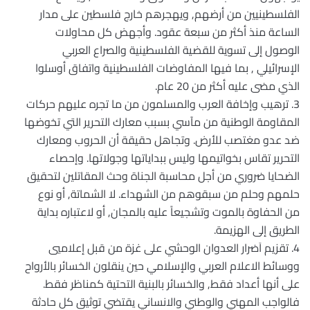
الفلسطينيين من أرضهم, ويهجرهم خارج فلسطين على مدار
الساعة منذ أكثر من سبعة عقود. وأجهض كل محاولات
الوصول إلى تسوية للقضية الفلسطينية والصراع العربي
الإسرائيلي , بما فيها المفاوضات الفلسطينية واتفاق أوسلوا
الذي مضى عليه أكثر من 20 عام.
3. ترهيب وإخافة العرب والمسلمون من ما تجره عليهم حركات
المقاومة الوطنية من مآسي بسبب معارك التحرير التي تخوضها
ضد عدو مغتصب للأرض. وتجاهل حقيقة أن الحروب ومعارك
التحرير تقاس بخواتيمها وليس ببداياتها وجولاتها. وإحصاء
الضحايا ضروري من أجل محاسبة الجناة وحث المقاتلين لتحقيق
حلمهم وحلم من سبقوهم من الشهداء. لا الشماتة, أو نوع
من الحفاوة بالموت وتشجيعاً عليه بالمجان, أو لاعتباره بداية
الطريق إلى الهزيمة.
4. تقزيم اَضرار العدوان الوحشي على غزة من قبل إعلاميي
ووسائط الاعلام العربي والإسلامي حين ينقلون الخسائر بالأرواح
على أنها أعداد فقط, والخسائر بالبنية التحتية كمناظر فقط.
فالواجب المهني والوطني والانساني يقتضي توثيق كل حادثة