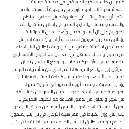
كلام أبن كاسبيت كبير المعلقين في صحيفة معاريف
الاسرائيلية وكلام ناحوم بارنيع في يديعوت أحرونوت. والذين
اعتبرا: أن إسرائيل باتت في مواجهة جيش حماس المنظم
والمدرب والمسلح والحازم، القادر على إطلاق مئات وآلاف
الصواريخ على تل أبيب والقدس وأهم المدن الإسرائيلية،
وإغلاق مطار بن غوريون لمدة ثلاثة أيام. وأن حديث إسرائيل
الحديث عن استغاثة حماس من أجل وقف إطلاق النار، ادعاء
غير صحيح. وأخطاء نتنياهو في التعامل مع الرئيس الفلسطيني
محمود عباس. وأن حركة حماس والوضع الإقليمي يجران
إسرائيل إلى مواضع لا تريدها، الأمر الذي من شأنه زيادة التباعد
الدولي في تأييدها. والتحقيق في كفاءة الجيش الإسرائيلي
وإدارة المعركة, وتحديد أوجه القصور التي ظهرت فيها,
ومواصلة حماس بتحدي جبروت الجيش الإسرائيلي طوال أكثر
من شهر. والقلق من تدهور العلاقة مع الحليف الأمريكي,
ومن أسلوب نتنياهو بتحويل الرئيس أوباما من صديق إلى عدو
لإسرائيل. وإن الضباط في مقر هيئة الأركان في تل أبيب يعلمون
أنه يوم يتوقف إطلاق النار في الجنوب فسيبدأ إطلاقها في تل