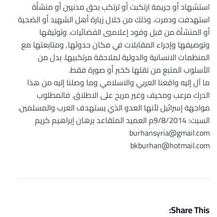
استشهاد أو جريمة ارتكبت أو ترتكب بحق مدنيين أو منشأة
استهدفت ودمرت. وذلك من خلال زيارة أهل الشهيد أو الضحية
أو المنشأة من قبل وفود إعلاميي الفضائيات. وتوثيقها
وتوصيفها وإجراء المقابلات في مكان حدوثها, ومتابعتها مع
المنظمات الانسانية والدولية لملاحقة مرتكبيها. بدل من
الأسلوب المتبع من نقلها كخبر أو صورة فقط.
ما آل إليه واقعنا العربي والاسلامي وما وصلنا إليه من هذا
الدرك مرعب ومخيف وغير مريح على الاطلاق. فالمطلوب
مواجهة إسرائيل لأنها العدو الذي يستهدف العرب والمسلمين.
السبت: 9/8/2014م العميد المتقاعد برهان إبراهيم كريم
burhansyria@gmail.com
bkburhan@hotmail.com
Share This: