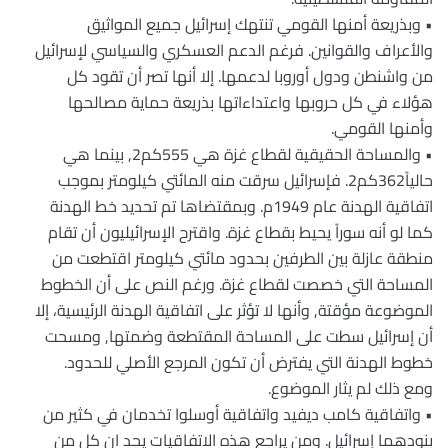
• وبذريعة أمنها القومي تنتهك إسرائيل جميع المواثيق
والأعراف والقوانين. فرغم الدعم العسكري والسياسي لإسرائيل
من واشنطن ودول أوروبا لدعمها. إلا أنها تصر أن تقود كل
هؤلاء في كل حروبها واعتداءاتها بذريعة حماية مصالحها
وأمنها القومي.
• والمساحة الحقيقية لقطاع غزة هي 555كم2, بينما هي
حالياً362كم2. فإسرائيل سرقت منه المائتي كيلومتر بموجب
اتفاقية الهدنة عام 1949م. وبمقتضاها تم تحديد خط الهدنة
كما لو أنه سوراً يحيط بقطاع غزة. واقترح الإسرائيليون أن تقام
منطقة عازلة بين الطرفين بحدود مائتي كيلومتر اقتطعت من
المساحة التي خصصت لقطاع غزة. ورغم النص على أن الخطوط
الموضوعة مؤقتة, وأنها لا تؤثر على اتفاقية الهدنة الرئيسية، إلا
أن إسرائيل سطت على المساحة المقتطعة وضمتها, ومسحت
خطوط الهدنة التي يفترض أن تكون المرجع الأصلي للحدود.
ومع ذلك لم يثار الموضوع.
• واتفاقية كامب ديفيد واتفاقية أوسلوا تخدمان في كثير من
بنودهما إسرائيل. ومن يراجع هذه الاتفاقيات يجد ان كل من