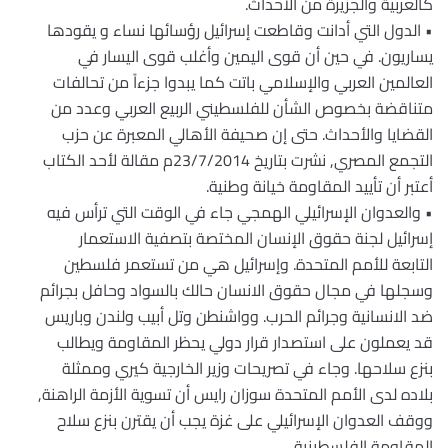
كالعربية والجزيرة من الأحداث.
• الدول التي أدانت وقاطعت إسرائيل رؤسائها نساء و يقودها
يساريون. في حين أن قوى اليمين وأغلب قوى اليسار في
العالمين العربي والإسلامي باتت كما يبدوا جزءاً من تحالفات
متناقضة بخصوص الشأن للفلسطيني الربيع العربي وعدد من
القضايا والأحداث. حتى إن صحيفة الأهالي المعبرة عن حزب
التجمع المصري, نشرت بتاريخ 23/7/2014م مقالة لأحد الكتاب
أعتبر أن تأييد المقاومة خيانة وطنية.
• والعدوان الإسرائيلي الهمجي جاء في الوقت التي ترأس فيه
إسرائيل لجنة حقوق الإنسان المختصة بتصفية الاستعمار
التابعة للأمم المتحدة. وإسرائيل هي من تستعمر فلسطين
وسجلها في مجال حقوق الانسان حالك بالسواد وحافل بجرائم
ضد الانسانية وجرائم الحرب. وواشنطن وتل أبيب ولندن وباريس
قد يعملون على استصدار قرار دولي يحظر المقاومة ويطالب
بنزع سلاحها. وجاء في تصريحات وزير الخارجية كيري وممثلة
بلاده لدى الأمم المتحدة سوزان رايس أن تسوية الأزمة الراهنة,
ووقف العدوان الإسرائيلي على غزة يجب أن يقترن بنزع سلاح
المقاومة الفلسطينية.