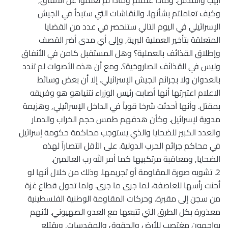
أبيب والقدس. وماذا علمتم وماذا لم تعلموا عن الانفاق,
وكيف تعاملتم بشأنها. والنقاشات التي ستبدأ في الجيش
الإسرائيلي في اليوم التالي ستنحصر في عدد من القضايا
المتعلقة بتأخير العملية البرية, وإلى أي مدى أضر القصف
وإطلاق القذائف بالعملية؟ وهل المستقبل كامن في الأنفاق
وليس في القذائف الصاروخية؟. ومع أن هذه الأصوات لم تندد
بالعدوان ولا بجرائم الجيش الإسرائيلي. إلا أن بعض وسائط
الاعلام اعتبرتها أنها أصابت رئيس الوزراء نتنياهو هو وفريقه
بمقتل. وأنها أحدثت شرخا قوياً في الداخل الإسرائيلي, وهزيمة
مدوية لإسرائيل. وكأن هدفهم طمس حجم الخراب والدمار
والعدد الكبير للضحايا والذي يستوجب محاكمة حكومة إسرائيل
في محاكم جرائم الحرب الدولية. على الأقل انتصاراً لهذه
الضحايا, ومعاقبة مرتكبيها كما أمر الله رب العالمين.
2. تشويه صورة المقاومة أو تجريمها. وذلك من خلال أنها لو
أحنت رأسها للعاصفة، لما جرى ما جرى. ولما تحول قطاع غزة
من سجن إلى مقبرة. وحركات المقاومة الوطنية الفلسطينية
معذورة بكل الطرق التي تتبعها مع العدو الصهيوني. لأنهم
يواجهون مغتصب للأرض والحقوق والمقدسات, ويقتلع