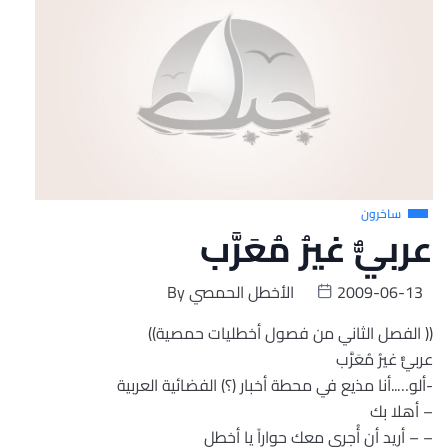
ساخرون
عربيٌّ غيرُ مُعَرَّب
2009-06-13
الأخطل الحمصي
By
(( الفصل الثاني من فصول أخطليات حمصية))
عربيٌّ غيرُ مُعَرَّب
-ألو…..أنا مذيع في محطة أخبار (؟) الفضائية العربية
– أهلا بك
– – أريد أن أُجري معك حواراً يا أخطل