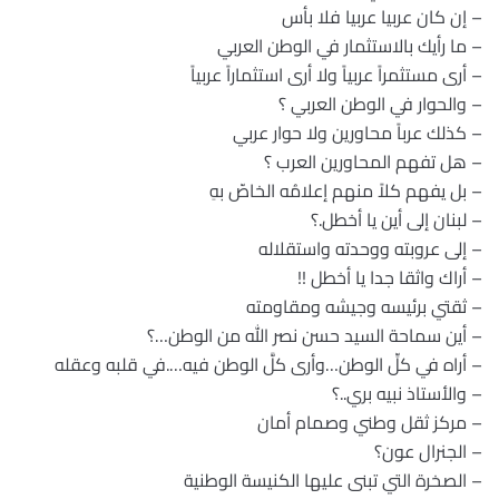
– إن كان عربيا عربيا فلا بأس
– ما رأيك بالاستثمار في الوطن العربي
– أرى مستثمراً عربياً ولا أرى استثماراً عربياً
– والحوار في الوطن العربي ؟
– كذلك عرباً محاورين ولا حوار عربي
– هل تفهم المحاورين العرب ؟
– بل يفهم كلاً منهم إعلامُه الخاصّ بهِ
– لبنان إلى أين يا أخطل.؟
– إلى عروبته ووحدته واستقلاله
– أراك واثقا جدا يا أخطل !!
– ثقتي برئيسه وجيشه ومقاومته
– أين سماحة السيد حسن نصر الله من الوطن…؟
– أراه في كلِّ الوطن…وأرى كلَّ الوطن فيه….في قلبه وعقله
– والأستاذ نبيه بري..؟
– مركز ثقل وطني وصمام أمان
– الجنرال عون؟
– الصخرة التي تبنى عليها الكنيسة الوطنية