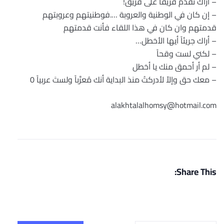
– أراك تقدم فريقا على فريق!
– إن كان في الوطنية والعروبة ….فوطنيتهم وعروبتهم
قدمتهم وان كان في هذا اللقاء فأنت قدمتهم
– أراك جريئاً أيها الأخطل…
– لكني لست وقحاً
– لم أر أحمق منك يا أخطل
– معك حق وإلاّ لأدركتُ منذ البداية أنك مُعرَّباً ولستَ عربياً 0
alakhtalalhomsy@hotmail.com
Share This: