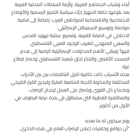
أبناء وشباب الجماهير العربية، وأزمة السلطات المحلية العربية
بعد بلوغها حافة الانهيار جَرَّاء سياسة التمييز الرسمية والأوضاع
الاجتماعية والاقتصادية للمواطنين العرب، إضافةً إلى قضية
مواصلة وتوسيع الاستيطان الإسرائيلي
الاحتلالي في الضفة الغربية، وتسريع عملية تهويد القدس
والسعيّ المنهجي لتغييب الوجود العربي الفلسطيني
فيها”.ويبقى الأهم المحاولات الإسرائيلية الرامية إلى هدم
المسجد الأقصى والتنكر لحق شعبنا الفلسطيني وحصار قطاع
غزة.
هذه الأسباب كانت كافية لتزيل التناقضات بين بين الأحزاب
المختلفة والمكونة (للجنة المتابعة العليا) وليخرج القرار التاريخي
وباجماع كل القوى وباصرار على العمل لإنجاح الإضراب
والمظاهرة القطرية التي ستنطلق في بلدة عرابة البطوف في
الأول من أكتوبر .
يوم سيكون له ما بعده
“أن دوافع وخلفيات إعلان الإضراب العام في هذه الذكرى،