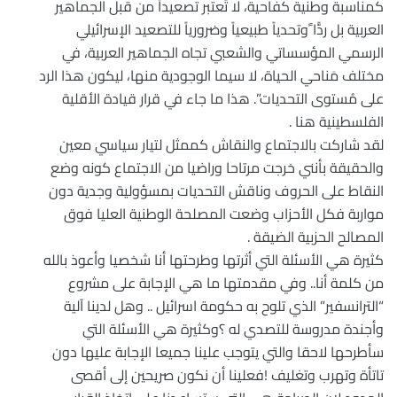
كمناسبة وطنية كفاحية، لا تُعتبر تصعيداً من قبل الجماهير
العربية بل ردًّا ًوتحدياً طبيعياً وضرورياً للتصعيد الإسرائيلي
الرسمي المؤسساتي والشعبي تجاه الجماهير العربية، في
مختلف مَناحي الحياة، لا سيما الوجودية منها، ليكون هذا الرد
على مُستوى التحديات”. هذا ما جاء في قرار قيادة الأقلية
الفلسطينية هنا .
لقد شاركت بالاجتماع والنقاش كممثل لتيار سياسي معين
والحقيقة بأنني خرجت مرتاحا وراضيا من الاجتماع كونه وضع
النقاط على الحروف وناقش التحديات بمسؤولية وجدية دون
مواربة فكل الأحزاب وضعت المصلحة الوطنية العليا فوق
المصالح الحزبية الضيقة .
كثيرة هي الأسئلة التي أثرتها وطرحتها أنا شخصيا وأعوذ بالله
من كلمة أنا.. وفي مقدمتها ما هي الإجابة على مشروع
“الترانسفير” الذي تلوح به حكومة اسرائيل .. وهل لدينا آلية
وأجندة مدروسة للتصدي له ؟وكثيرة هي الأسئلة التي
سأطرحها لاحقا والتي يتوجب علينا جميعا الإجابة عليها دون
تاتأة وتهرب وتغليف !فعلينا أن نكون صريحين إلى أقصى