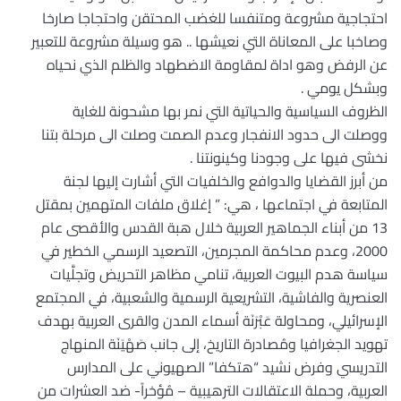
احتجاجية مشروعة ومتنفسا للغضب المحتقن واحتجاجا صارخا
وصاخبا على المعاناة التي نعيشها .. هو وسيلة مشروعة للتعبير
عن الرفض وهو اداة لمقاومة الاضطهاد والظلم الذي نحياه
وبشكل يومي .
الظروف السياسية والحياتية التي نمر بها مشحونة للغاية
ووصلت الى حدود الانفجار وعدم الصمت وصلت الى مرحلة بتنا
نخشى فيها على وجودنا وكينونتنا .
من أبرز القضايا والدوافع والخلفيات التي أشارت إليها لجنة
المتابعة في اجتماعها ، هي: ” إغلاق ملفات المتهمين بمقتل
13 من أبناء الجماهير العربية خلال هبة القدس والأقصى عام
2000، وعدم محاكمة المجرمين، التصعيد الرسمي الخطير في
سياسة هدم البيوت العربية، تنامي مظاهر التحريض وتجلَّيات
العنصرية والفاشية، التشريعية الرسمية والشعبية، في المجتمع
الإسرائيلي، ومحاولة عَبْرَنَة أسماء المدن والقرى العربية بهدف
تهويد الجغرافيا ومُصادرة التاريخ، إلى جانب صَهْيَنَة المنهاج
التدريسي وفرض نشيد “هتكفا” الصهيوني على المدارس
العربية، وحملة الاعتقالات الترهيبية – مُؤخراً- ضد العشرات من