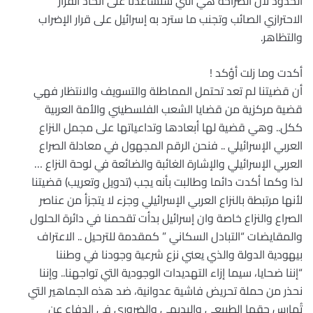
الحدود لان الصراحة هي التي ستساعدنا على اتخاذ القرار
الاحترازي الصائب وتجنب ما سترد به إسرائيل على قرار الإضراب
والتظاهر.
أكدت وما زلت أؤكد !
أن قضيتنا لم تعد تحتمل المماطلة والتسويف والانتظار فهي
قضية مركزية من قضايا الشعب الفلسطيني والأمة العربية
ككل.. وهي قضية لها أبعادها وتداعياتها على مجمل النزاع
العربي الإسرائيلي .. فنحن الرقم المجهول في معادلة الصراع
العربي الإسرائيلي والإشارة الغائبة والضائعة في لوحة النزاع …
لذا وكما أكدت دائما وطالبت بأنه يجب (تدويل وتعريب) قضيتنا
لأنها مرتبطة بالنزاع العربي الإسرائيلي وجزء لا يتجزأ من عناصر
الصراع والنزاع خاصة وان إسرائيل بدأت تقحمنا في دائرة الحلول
والمقايضات “التبادل السكاني ” كمقدمة للترحيل .. الاعتراف
بيهودية الدولة والذي يعني نزع شرعية وجودنا في وطننا
“إننا ضحايا، سيما إزاء التهديدات الوجودية التي تواجهنا.. وإننا
نحذر من حملة تحريض فاشية عدوانية، ضد هذه الجماهير التي
تُمارس حقها الطبيعي والبديهي والضروري في الدفاع عن