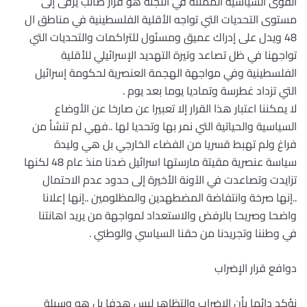
القوى السياسية الممثلة في اللجنة هو قرار صائب يرقى إلى
مستوى التحديات التي تواجه الأقلية الفلسطينية في مناطق ال
48 ويدل على إدراك عميق ومسئول للتراكمات والتحديات التي
تواجهنا في ظل تصاعد وتيرة التهديد الإسرائيلي للأقلية
الفلسطينية وفي مواجهة الهجمة العنصرية لحكومة إسرائيل
التي تزداد غطرسة وتماديا يوما بعد يوم .
لا يمكننا اعتبار هذا القرار إلا تعبيرا عن صارخا عن الأوضاع
السياسية والحياتية التي نمر بها وتحديا لها ..فهي لم تنشأ من
فراغ ولم تهبط قسريا من الفضاء الخارجي بل هي وليدة
سياسة عنصرية مقيتة مارستها اسرائيل ضدنا منذ عام 48 لكنها
تزايدت وتصاعدت في الآونة الأخيرة إلى حدود عدم الاحتمال
..إنها صرخة وانتفاضة المضطهدين والمظلومين ..إنها إعلانا
واضحا وصريحا بالرفض والاستعداد لمواجهة من يريد اهانتنا
في وطننا وتجريدنا من حقنا السياسي والوطني .
دوافع قرار الإضراب
نؤكد دائما بأن الإضراب والتظاهر ليس هدفا بل هو وسيلة