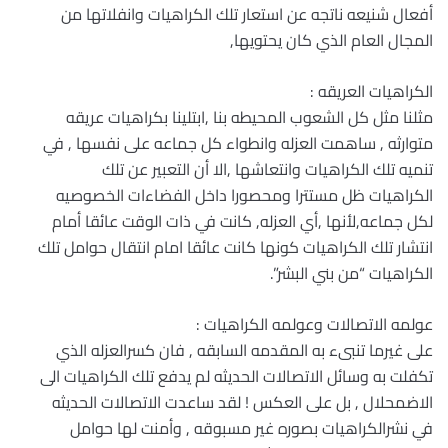
أفعال شنيعه ناتجه عن استعار تلك الكراهيات وانفلاتها من
المجال العام الذي كان يحتويها,
الكراهيات العريقه :
مثلنا مثل كل الشعوب المحيطه بنا ,ابتلينا بكراهيات عريقه
متوارثه , ساهمت العزله وانطواء كل جماعه على نفسها , في
تنميه تلك الكراهيات وانتعاشها ,الا أن التعبير عن تلك
الكراهيات ظل مستترا ومحصورا داخل الفضاءات الخصوصيه
لكل جماعه,لأنها ,أي العزله, كانت في ذات الوقت عائقا أمام
انتشار تلك الكراهيات كونها كانت عائقا امام انتقال حوامل تلك
الكراهيات “من بني البشر”.
عولمه الاتصالات وعولمه الكراهيات :
على غيرما تنبىء به المقدمه السابقه , فان كسرالعزله الذي
تكفلت به وسائل الاتصالات الحديثه لم يدفع تلك الكراهيات الى
الاضمحلال , بل على العكس ! لقد ساعدت الاتصالات الحديثه
في نشرالكراهيات بصوره غير مسبوقه , وأمنت لها حوامل