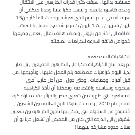
مستقله بذاتها , سبقت كثيرا قدرات الكارهين على الانتقال .
وهذه ظاهره عالميه, و ليست حكرا علينا وحدنا,فيكفي أن
نعرف أنه في عالم اليوم الذي نعيشه يوجد هناك أكثر من1.5
بليون تلفزيون , و1.7 بليون كمبوتر شخصى متصل بالانترنت ,
اضافه الى أكثر من بليوني ونصف هاتف نقال , تعمل جميعها
كحوامل فائقه السرعه للكراهات المنفلته .
الكراهيات المصطنعه:
لم يعد انتاج الكراهيات حكرا على الكارهين الحقيقين , بل صار
لدينا اليوم كراهيات مصطنعه يتم العمل عليها , وتأجيجها ,من
قبل أفراد , وجماعات , وحتى دول , من أجل مآرب أخرى
سلطويه وسياسيه واقتصاديه ,ويمكننا أن نأخذ الكراهيه
المستعره التي ظهرت بين شعبي مصر والجزائر عقب مباراه كره
القدم عام 2010 , وعصفت بنارها تاريخ العلاقه بين الشعبين ,
كنموذج عن السهوله التي يمكن بها تأجيج الكراهيه بين شعبين
شقيقين الى الدرجه التي كان من الممكن أن تشعل حربا لو أن
هناك حدود مشتركه بينهما !