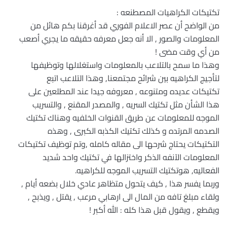
تكتيكات الكراهيات المصطنعه :
من الواضح أن عصر الاعلام الفوري قد أغرقنا بكم هائل من
المعلومات والصور , الا أنه جعل معرفه حقيقه ما يجري أصعب
من أي وقت مضى !
وهذا ما سمح بالتلاعب بالمعلومات واستغلالها وتوظيفها
لتأجيج الكراهيه بين شرائح مجتمعنا, وهذا التلاعب اتبع
تكتيكات عديده ومتنوعه , معروفه جيدا عند المطلعين على
هذا الشأن مثل تكتيك السريه , والمصدر المقنع , والتسريب
الموجه للمعلومات عن طريق القنوات الخلفيه وهناك تكتيك
الصدمه المرتده و كذلك تكتيك الكذبه الكبرى , وهذه
التكتيكات يحتاج شرحها الى مقاله كامله ,وتم توظيف تكتيكات
المعلومات الآنفه الذكر واختزالها في تكتيك واحد شديد
الفعاليه, هوتكتيك التسريب الموجه للكراهيه.
وربما يفسر هذا , كيف يتحول متظاهر عادي خلال بضعه أيام ,
ولقاء مبلغ تافه من المال الى ارهابي مرعب , يقتل , ويذبح ,
ويقطع , ويقول قبل هذا كله : الله أكبر !