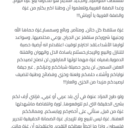
فسقطت المؤامرة, والجديد القديم هو محاولة بيع غزة اليوم,
وغدا الضفة الغربية,ولتعلموا أن وطننا اكبر بكثير من غزة
والضفة الغربية يا أوباش!!!
غزة ستلفظ كل خائن, ومتآمر, وبائع وسمسار,غزة حماها الله
وجنبها شروركم ستقفز عن الجراح, بوعي مخلصيها, وسواعد
ثوارها الأشداء,لقد اخترتم توقيت اعتقدتم انه أرضية خصبة
للتنازل والبيع والإيجار,خسئتم ياسادة الذل والهوان والفتنة
الدموية,فمياه غزة مهما لوثها المارقون لن تصلح لصيدكم
العفن السمين, لن يخرج حصيلة شباككم وغزلكم , غير جيفة
نواياكم وأشلاء حلمكم ولعنة وخزي وفضائح وطنية لتضيف
لرصيدكم مزيدا من الخزي والعار!!!
ولو طرح المزاد عنوة في أي بلد عربي أو غربي, فإنني أزف لكم
بشرى الحقيقة التي لم تتوقعوها, ثورة وانتفاضة ماشهدتها
غزة من قبل, ستأتي على أخضركم ويابسكم, وممالككم
العفنة, غزة ليس للبيع ولا للإيجار, غزة الضمانة الحقيقية لتحرير
فلسطين, وإذا ما اخطأ يعظكم التقدير, واعتقدتم أن غزة ماتت,