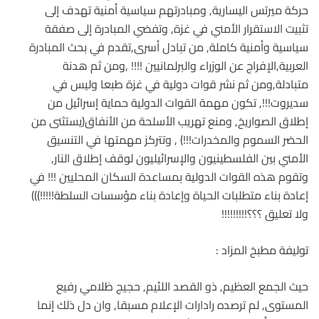
حركة ميرتس اليسارية, ومبادرتهم سياسية أمنية تهدف إلى
تثبيت الاستقرار الأمني في غزة, وتفضي المبادرة إلى صفقة
سياسية وأمنية كاملة, من تبادل أسرى,تقدم في بحث المبادرة
العربية,الإفراج عن الوزراء والبرلمانيين !!!! ,ومن ثم هدنة
متبادلة,ومن ثم نشر قوات دولية في غزة طبعا وليس في
سديروت!!!, تكون مهمة القوات الدولية حماية إسرائيل من
إطلاق الصواريخ, ومنع تهريب الأسلحة من الأنفاق(يستثنى من
الحضر السموم والمخدرات!!!) , وتتركز مهمتها في التنسيق
الأمني بين الفلسطينيون والإسرائيليون لوقف إطلاق النار,
وتقوم هذه القوات الدولية بمساعدة السكان المحليين !!! في
إعادة بناء متطلبات الحياة وإعادة بناء مؤسسات السلطة!!!!!)))
ولا تعليق ؟؟؟!!!!!!!!!
توليفة مطبخ المزاد :
حيث الجمع العظيم, ذو القصد اللئيم, حجيج ظلامي رفيع
المستوى, لم ترصده رادارات الإعلام مسبقا, وان دل ذلك إنما