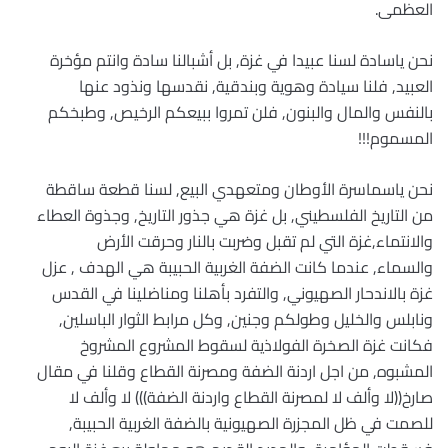
العظمى.
نحن ياسادة لسنا عبيدا في غزة, بل أشبالنا سادة وانتم مؤخرة
العبيد, فلنا سيادة وهوية وبندقية, نقدسها ونذود عنها
بالنفس والمال والبنون, فلن تمروا ببيعكم الرخيص, وطبخكم
المسموم!!!
نحن ياسماسرة الأوطان ومتعهدي البيع, لسنا قطعة ساقطة
من التاريخ الفلسطيني, بل غزة هي جذور التاريخ, وجذوة العطاء
والانتماء,غزة التي لم تقبل وضربت بالنار وحرقت الأرض
والسماء, عندما كانت الضفة الغربية الحبيبة هي الهدف , عزل
غزة بالاندحار الصهيوني, والتفرد بأهلنا ومناضلينا في القدس
ونابلس والخليل وطولكم وجنين, وكل مرابط الثوار الباسلين,
فكانت غزة الصخرة الفولاذية لسقوط المشروع المشروخ
المشبوه, من اجل اردنة الضفة ومصرنة القطاع وقلنا في مقال
صارخ((لا وألف لا لمصرنة القطاع واردنة الضفة))) لا وألف لا
للصمت في ظل المجزرة الصهيونية بالضفة الغربية الحبيبة,