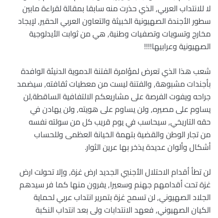
لا للانتداب العربي, الذي حذرت منه سابقا بمقالة لقراءة مابين
سطور الأجندة الصهيونية الخبيثة والتعاون العربي الحقير, لإيجاد
مخارج وتسويات وتصفيات وطنية, هي من ثوابت الأيدلوجية
الصهيونية وعرابيها!!!!
شعب هذا الذي تعرض لمؤامرة الفتنة الدموية الدنيئة الوافدة
بأجندات مشبوهة, والفتنة ليست من معطيات ثقافته, سيضمد
جراحه ويفوت الفرصة على مشاريعكم الالتفافية الساقطة,لن
يساوم على مصيره, ولن يساوم على هويته, ولن يهادن في
حقه التاريخي, سيحاسب في يوم قريب كل من سولته نفسه
من تجار الوطن والقضية بتهمة الخيانة العظمى وللحساب
أشكال وألوان عديدة يذخر بها عرين الثوار.
لن تطأ أقدام الاحتلال الأجنبي الجديد ارض غزة, وإلا تحولت ارض
غزة تحت أقدامهم جهنم وسعيرا, يفرون منها كما فر سيدهم
الجلاد الصهيوني, لن تسمح غزة بتمرير انتداب عربي لحماية
الكيان الصهيوني, فعهد الانتدابات ولى بعد انتداب النكبة