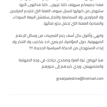
فغدا جميعكم سيهتف كلنا غزيون , كلنا فدائيون, لأنها
ستنهض من كبوتها لتستل سيوف اللعنة التي لاترحم المزايدين
ولا المراودين ولا السماسرة والتجار.,ستفشل البيعة السوداء,
والمبادرة العفنة التي تحمل بذور فنائها.
وانهي وأقول بكل أسف رغم التسريبات من وسائل الإعلام
الصهيونية, حول المؤامرة, لم ينبري احد بتكذيب ولا التنكر ولا
إبداء الاستهجان من الحبكة السياسية الجديدة !!!!
هيا انهضي غزة العزة وضمدي جراحك في وجه الصهاينة
والمتصهينين, وردي كيدهم إلى نحورهم
greatpalestine@hotmail.com