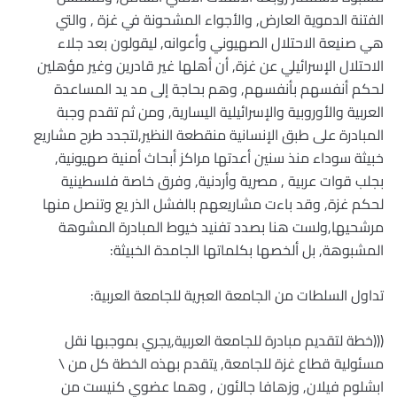
الفتنة الدموية العارض, والأجواء المشحونة في غزة , والتي
هي صنيعة الاحتلال الصهيوني وأعوانه, ليقولون بعد جلاء
الاحتلال الإسرائيلي عن غزة, أن أهلها غير قادرين وغير مؤهلين
لحكم أنفسهم بأنفسهم, وهم بحاجة إلى مد يد المساعدة
العربية والأوروبية والإسرائيلية اليسارية, ومن ثم تقدم وجبة
المبادرة على طبق الإنسانية منقطعة النظير,لتجدد طرح مشاريع
خبيثة سوداء منذ سنين أعدتها مراكز أبحاث أمنية صهيونية,
بجلب قوات عربية , مصرية وأردنية, وفرق خاصة فلسطينية
لحكم غزة, وقد باءت مشاريعهم بالفشل الذر يع وتنصل منها
مرشحيها,ولست هنا بصدد تفنيد خيوط المبادرة المشوهة
المشبوهة, بل ألخصها بكلماتها الجامدة الخبيثة:
تداول السلطات من الجامعة العبرية للجامعة العربية:
(((خطة لتقديم مبادرة للجامعة العربية,يجري بموجبها نقل
مسئولية قطاع غزة للجامعة, يتقدم بهذه الخطة كل من \
ابشلوم فيلان, وزهافا جالئون , وهما عضوي كنيست من