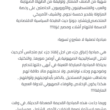
شهية من الصنف الممتاز, وتوليفة من الطهاة الصهاينة
والعرب والفلسطينيون والأوروبيون, الحاصلين على رخصة
المزاولة بتقدير خمسة نجوم, والشيف الأمريكي
المتخصص(ريتشارد جونز) حيث الطبخة السياسية الاقتصادية
الدسمة لالتهام أشلاء ومصير غزة!!!!
مبادرة تصفية لا مشروع تسوية:
هي مبادرة إغراق جزء من اجل إنقاذ جزء غير متجانس أخر,حيث
تتجلى الإستراتيجية الصهيونية,في أوضح صورها, والتكتيك
بحياكة المبادرة المباركة اللعينة في أبهى حلتها,لنحترم
وضوحهم وجلاء نواياهم, ولا نحملهم مالا طاقة لهم
به,لنطلب منهم المستحيل ,بالكفر بأيدلوجيتهم وثوابتهم ,
هكذا يكون الإخلاص والوفاء الصهيوني للدولة العبرية
المارقة!!!!
وربما جاءت هذه المبادرة القديمة المعدلة الحديثة, في وقت
مشبوه لاستثمار زوبعة الانفلات الأمني الشامل, ومسلسل