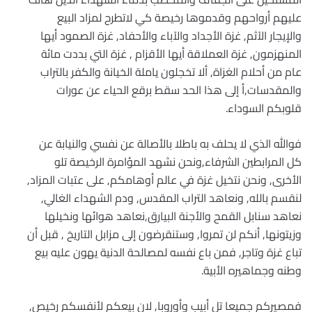
عليهم أرواحهم وقدموها رخيصة كي لاتطرح لمزاد البيع
والإيجار الآثم, غزة الأجداد والآباء والأحفاد, غزة الصمود أيها
المنهزمون, غزة العملاقة أيها الأقزام , غزة التي بددت مائة
عام من أحلام الغزاة, ألا تخجلون ياملة الخيانة والكفر بالتراب
والمقدسات,أ إلى هذا الحد سقط برقع الحياء عن عورات
قلوبكم السوداء.
فوالله الذي لا يحلف به باطلا بالأصالة عن نفسي والنيابة عن
كل المرابطين الشرفاء,ونحن نشهد المؤامرة الرخيصة تلو
الأخرى, ونحن نتخيل غزة في عالم أوهامكم, على عتبات المزاد,
لنقسم بالله, ونعاهد التراب المقدس, ودم الشهداء الغالي,
نعاهد سنابل القمح والأجنة البيارق,نعاهد هوائها ونخيلها
وزيتونها, أنكم لن تمروا, وستنقرضون إلى مزابل التاريخ , قبل أن
تباع غزة وتاجر, فمن باع نفسه لمصالحة الدنية يهون عليه بيع
وطنه وجماهيره الأبية.
فمصيركم جميعا تل أبيب وأوروبا, لان بيعكم لأنفسكم رخيص,