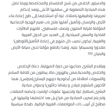
والدستور, الخلاص من شبح الاقتسام والمحاصصة,وربما تصل
هذه المبادرة التصفوية في سقفها الأعلى,وبعد إحكام
تمريرها وتطبيقها,بامتلاك غزة أو استئجارها,إلى طرح إعادة بناء
الأرض والإنسان وتأهيل أهلها بفتح باب نعيم الهجرة الجماعية
المؤقتة لقرابة المليون ونصف فلسطيني, تقلهم الطائرات
الفاخرة والسفن السياحية, إلى العديد من الدول العربية
والغربية, ليكون نصيب كل منهم في إعادة التأهيل(التوطين)
مقدورا ومسيطرا عليه, وهذا بالطبع مؤقتا لحين صيانة الأرض
والبنيان !!!!!
ويتقدم البشرى صناعها من خيرة الصهاينة, دعاة الإخلاص
والخلاص والمحبة,ممن يظهرون مالا يبطنون من ثقافة السلام
والتسويات انطلاقا من أيدلوجية حزبهم اليساري(ميرتس), هما
الأخوين (ابشلوم فيلان و زهافا جالئون) وعنوان مبادرة
البشرى,استقرار غزة وتجنيبها عقوبات اولمرت وغضبه المنفلت,
ولم يتم تسريب المبادرة من فراغ,بل بعد اختمارها وتتبيلها في
مطابخ تل أبيب, ذات المواصفات الغربية الراقية, طبخة سياسية