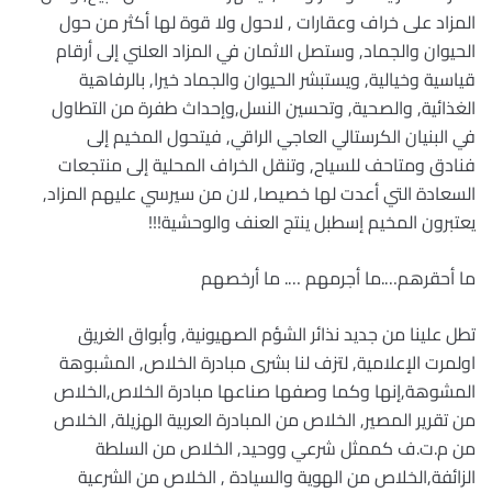
المزاد على خراف وعقارات , لاحول ولا قوة لها أكثر من حول
الحيوان والجماد, وستصل الاثمان في المزاد العلني إلى أرقام
قياسية وخيالية, ويستبشر الحيوان والجماد خيرا, بالرفاهية
الغذائية, والصحية, وتحسين النسل,وإحداث طفرة من التطاول
في البنيان الكرستالي العاجي الراقي, فيتحول المخيم إلى
فنادق ومتاحف للسياح, وتنقل الخراف المحلية إلى منتجعات
السعادة التي أعدت لها خصيصا, لان من سيرسي عليهم المزاد,
يعتبرون المخيم إسطبل ينتج العنف والوحشية!!!
ما أحقرهم….ما أجرمهم …. ما أرخصهم
تطل علينا من جديد نذائر الشؤم الصهيونية, وأبواق الغريق
اولمرت الإعلامية, لتزف لنا بشرى مبادرة الخلاص, المشبوهة
المشوهة,إنها وكما وصفها صناعها مبادرة الخلاص,الخلاص
من تقرير المصير, الخلاص من المبادرة العربية الهزيلة, الخلاص
من م.ت.ف كممثل شرعي ووحيد, الخلاص من السلطة
الزائفة,الخلاص من الهوية والسيادة , الخلاص من الشرعية