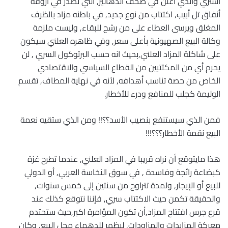
السري والذي أعلن في صحف الدهاليز, التي تصدر في أروقة
أنفاق تل أبيب, اكتتاب من نوع جديد, في باطنه مزاد بالظرف
المغلق ويرسى العطاء على من رشح للبقاء, وليست ملزمة
وكالة البيع الصهيونية بأعلى سعر, وفي ظاهره العلني سيكون
على شاكلة المزاد العلني,بحيث انه حسب البرتوكول السري , لن
يحرم أي من المكتتبين من القطاع السياسي والاقتصادي
الخاص من حصة تناسب أهدافه, لأنه في نهاية المطاف, تقسم
الوليمة كجلب للمنافع ودرء للأخطار.
فمن الذي سيستنفع بنصيب الأسد؟؟!! ومن الذي ستقيه نعمة
البيع نقمة الأخطار؟؟؟!!!
هذا مايتوقع أن نراه قريبا في المزاد العلني, عندما تطرح غزة
كبضاعة رائجة وفاسدة , في سوق النخاسة العربي, أو الدولي
للبيع أو الإيجار, ولمدة تتراوح من سنتين إلى خمس سنوات,
والحقيقة تكمن حيث الاكتتاب سري, فإننا نتوقع كذلك عند
قرع جرس افتتاح المزاد,أن تكون المؤامرة اكبر,حيث ستحتدم
معركة المزايدات والمزاودات, ليظهر للدهماء محل البيع, وكان