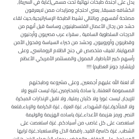
يدل على أجندة طبخات نهائية تحت مسمى(غاية في السرية),
انكشافه مسبقا, يعني احتجاج ومزايدات ممن لايعرفون
مصلحة أنفسهم, وبالتالي تشيط الطبخة الإستراتيجية,حيث لقاء
حشد من رجال الأعمال الفلسطينيون وساسة قيل أنهم من
الدرجات السلطوية السامية , سفراء عرب مصريون وأردنيون
وقطريون وأوروبيون, وحشد من خبراء السياسة وفحول الأمن
الصهاينة, لفيف متخصص في جنح الظلام الرومانسي, وعلى
رأسهم كبير الأباطرة, الممول والمستثمر الأمريكي الأعظم
(ريتشارد جونز العظيم) !!!!
ألا لعنة الله عليهم أجمعين, وعلى مشروعه وطبختهم
المسمومة العفنة, يا سادة يامحترمين,غزة ليست للبيع ولا
للإيجار, ليست غورا ولا كثبان رملية, ولا تقبل الإنذارات المبكرة
ولا المتأخرة,غزة الشهداء, غزة العزة , غزة الكرامة والإباء,قلعة
النصر, ورمز هزيمة الأعداء,غزة ياساده الهزيمة والوليمة
استعصت على كل غاصب من أسيادكم, غزة استعصت على
الشطب, غزة كاسرة القيد, رافضة الذل والاستعباد,غزة ترابها
المستحيل على الجفاف والمخضب بدماء الشهداء الذين هانت