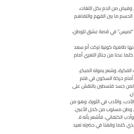
 وفيض من الدم بكل اللغات،
 الحسم ما بين الفهم والتفاهم
ر مع “لميس” في قصة عشق للوطن،
لأنها ظاهرة كونية تركت أم سعد
 كلما عدنا من جنائز التعري أمام
 الفكرة، وشعر بموته المبكر،
ن أمام حركة السكون في قلم
ف لمن جَسد فلسطين بالنقش على
ن.
أدب، والأدب في الثورة، وهو من
ى وطن مسلوب من كحل الأعين.
أدب الكنفاني، فأشعر بأنه لا
لذي كلما وقفنا في حضرته نعيد