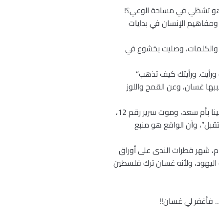
ب هو تشظي في مساحة الوعي؟!
 ومفاهيم الإنسان في بدايات
ف والكلمات، وصليت بخشوع في
 ورأيت. ورأيتك كيف تذهب”
حببها غسان، وعن القمح واللوز
نعم يا غسان! إننا أمامك صغار، أصغر ما نكتب عنك… فتركت القلم ينزف ما يشاء من مداد الحياة. فإنك تحيا فينا بأم سعد، وموت سرير رقم 12،
تقبل”، وأن الواقع هو منبع
إن السواد أعظم عندما لا نعلم أن إبن عكا الذي ولد قبل أن تصل أمه إلى سريرها في التاسع من نيسان 1936م، شهر قطرات الندى على أوراق
ك اليهود، ولأنه غسان ترك فلسطين
 فأغفر لي غسان!!