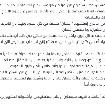
 عن غسان؟ وهل سيفهم من يقرأ من هو غسان؟ أم الإعتقاد أن ما نكت
ي، إنه لا يُكتب عنه. بل يحكى عنه للأجيال، ويُدرس في علوم الإبداع،
ات والماديات.
ذاتي، بذكرى إستشهاد ” غسان” فبحثت في كل الصور، وتهت بين الأحر
 فيقول: ويا صديقي غسان!
لا يجف ما زال يلون. ولقد ودعت مرحلة من حياتي حين كنت أودعك. جئت
اد أمامي كثير، لأن ذنبي الذي لم يغتفر إنني لم أكتب عن الأرض التي أ
يء الآخر، وجسر إلى الأبد، ولا زلت فينا تعلمنا أن ” الأطفال هم المس
ائد إلى حيفا” قصة لجوء رأيتها وأنت طفل تتأمل طريق اللاعودة.
ن كتبت له الحياة، ولأنه غسان عاد إلى يافا وشهد قرار التقسيم، ومعار
 بيروت أدباً.
ف أمامك يا شهيد فلسطين، وقلم المضطهدين، وأقحوانة المقهورين…