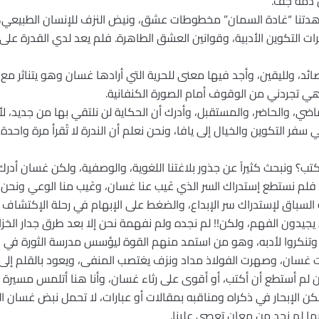
ن دمه جف.
هدتنا “غادة السمان” مخطوطات عشق، ونيض النزف للإنسان الطبيعي،
التكوين الأدبية، وقوانين العشق الطاهرة. فلم يعد لدي القدرة على
ائد، ولليقين، وأجد فيها معنى للحرية التي أرادها غسان وهو يتناث
 وهي تجردني من الوقوف أمام الصورة الكنفانية.
ماضي، والحاضر، والمستقبل، وأدرك أن الحكاية لن نلتقي بها من جديد، 
ي سفر التكوين والخيال إلى يافا، ونحن نعلم أن الندرة لا تُقرأ مرة واحدة
تب؟ ونبحث كثيراً عن جذور بلاغتنا اللغوية، والوصفية، ولكن غسان أدرك
فلم نستطع إستدراك السر الذي غَيب عنا غسان، وغَيب منا الوعي ونح
 السباق لإستدراك سر الإبداع، والضغط على الإبهام في رحلة الإكتشا
جيدون الفهم، ولكن!! لم نجده ولم نفهمة نحن إلا بعد طرق جدار الخزا
وتنكروا لأدبه، وهو من استمد منهم القوة ليؤسس مدرسة الثورة في ال
 غسان، وصهرت الفولاذ مداد ونزف يغتصب المنفى، ويعود بالقلم إل
لكن لم أستطع أن أكتب، أو أقوى على رثاء غسان، وأنا هنا أتلمس مسيرة و
ن الإبحار في ذكراه ومناقبه بمقالات أو عبارات، لا تحمل نبض غسان ا
ما لم نجد من معانِ تعصى علينا.