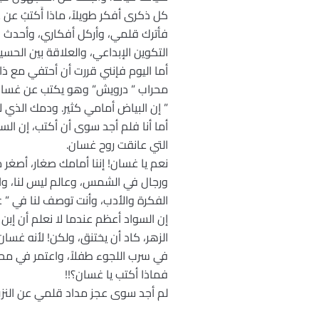
كل ذكرى أفكر طويلاً، ماذا أَكتبُ
فأترك قلمي، وأركل أفكاري، وأحدث نفس
التكوين الإبداعي، والعلاقة بين الحسي
أما اليوم فإنني قررت أن أحتفي مع 
محراب ” درويش” وهو يكتب عن غسان
” إن البياض أمامي كثير. ودمك الذي 
أما أنا فلم أجد سوى أن أكتب، إن السو
التي عانقت روح غسان.
ورجال في الشمس، وعالم ليس لنا، والش
الفكرة والأدب، وأنت توصف لنا في ” ع
الزهر، كاد أن يختنق، ولكن! لأنه غسا
في سرب اللجوء طفلاً، واعتمر في محراب
فماذا أكتب يا غسان؟!!
لم أجد سوى عجز مداد قلمي عن النز