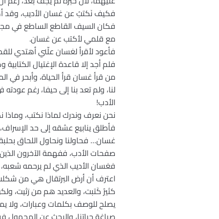
عليهما، لأن حبره لم يجف بعد، رغم أ
فكيف نَكتبُ عن غسان الأديب، وقد أ
فكان السيف القاطع الساطع في مجرات 
مع قلمي لأكتب عن غسان.
فأعود لأقرأ لغسان علّني أهتدي للقص
فلم أجد إلا قاعدة الإغتيال الكتابية
من قرأ غسان قرأ الحياة، وأبحر في ال
لنا، ولم تعد بنا إلى حيفا، رغم عودته ف
الأدب!
نحن نعرف وندرك لماذا نكتب، وماذا نك
فأطلق ينابيع عشقه إلى حد الإسراف، 
غسان… فحاولنا ونحاول اللحاق بحلبة
صفحات الأدب، ففهمة الآخرون الذين ي
فغسان الأديب الذي لم يرحمه شعبه، 
اعترف أن أرض البرتقال هي من شكلت
كثيرُ كَتبت، والعديد هم من رَثيت، و
يصلح للوصف بكلمات وعبارات، ولا يمك
صياغة حياتنا، والبحث عن المجهول في