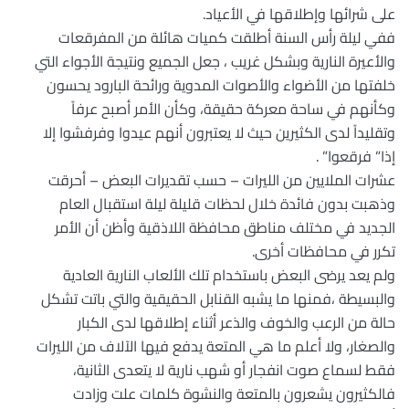
على شرائها وإطلاقها في الأعياد.
ففي ليلة رأس السنة أطلقت كميات هائلة من المفرقعات
والأعيرة النارية وبشكل غريب ، جعل الجميع ونتيجة الأجواء التي
خلفتها من الأضواء والأصوات المدوية ورائحة البارود يحسون
وكأنهم في ساحة معركة حقيقة، وكأن الأمر أصبح عرفاً
وتقليداً لدى الكثيرين حيث لا يعتبرون أنهم عيدوا وفرفشوا إلا
إذا” فرقعوا” .
عشرات الملايين من الليرات – حسب تقديرات البعض – أحرقت
وذهبت بدون فائدة خلال لحظات قليلة ليلة استقبال العام
الجديد في مختلف مناطق محافظة اللاذقية وأظن أن الأمر
تكرر في محافظات أخرى.
ولم يعد يرضى البعض باستخدام تلك الألعاب النارية العادية
والبسيطة ،فمنها ما يشبه القنابل الحقيقية والتي باتت تشكل
حالة من الرعب والخوف والذعر أثناء إطلاقها لدى الكبار
والصغار، ولا أعلم ما هي المتعة يدفع فيها الآلاف من الليرات
فقط لسماع صوت انفجار أو شهب نارية لا يتعدى الثانية،
فالكثيرون يشعرون بالمتعة والنشوة كلمات علت وزادت