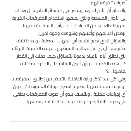
أصوات ” فرقعاتهم”.
والخطير أن الأمر لم يعد يقتصر على الخسائر المادية، بل تعداه
إلى الأضرار الجسدية والتي يخلفها استخدام المفرقعات الكبيرة
، فهنالك العديد من الحوادث خلال رأس السنة فقد فيها
البعض أصابعهم وأعينهم وشوهت وجوه آخرين.
والسؤال الذي يطرح نفسه أين الجهات المعنية ، ولماذا تقف
مكتوفة الأيدي عن معالجة الموضوع ، فهذه الكميات الهائلة
التي تطلق أيام الأعياد يدعونا للتساؤل كيف دخلت إلى القطر
كل هذه الكميات ، وأين أعين الرقابة على الحدود بمختلف
نقاطها …؟
وفي كل عيد تذكر وزارة الداخلية بالتحذير من إطلاق المفرقعات
، وتتوعد مستخدميها بتطبيق أقصى درجات العقوبة لكن دون
أي إجراءات عملية , وللأسف يبدو أن صوت المفرقعات يطغى
على صوت تلك الوعود والتحذيرات لذلك لا احد يسمعها.