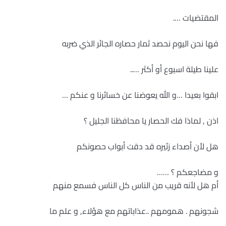
المقتضيات ….
فها نحن اليوم نحصد ثمار حصاره الجائر الذي ضربه
علينا طيلة اسبوع أو أكثر …..
ابقوا بعيدا …و الله يعوضنا عن خسائرنا و عنكم …
اذن , لماذا فك الحصار يا محافظنا الجليل ؟
هل لأن أصداء زئيره قد دقت أبواب حصونكم
و مضاجعكم ؟ ……
أم هل لأنه قريب من الناس كل الناس فسمع منهم
شجونهم . همومهم ..عذاباتهم مع هؤلاء, و علم ما