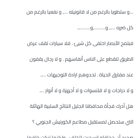
…و سلطويا بالرغم من لا قانونيته …, و نفعيا بالرغم من
كل ضرره …., و………,و………..
فبلمح الأبصار اختفى كل شيئ . فلا سيارات تقف عرض
الطريق لتقطع على الناس أنفاسهم . و لا رجال يقفون
عند مفارق الحياة . تحدوهم ارادة التوجيهات …..
و لا دراجات و لا قلنسوات و لا أجهزة و لا أنوار ….
هل أدرك فجأة محافظنا الجليل النتائج السلبية الهائلة
التي ستحصل لمستقبل مطاعم الكورنيش الجنوبي ؟
صحيح أن جحافله انسحبت للخلف , ولكنها تركت خلفها