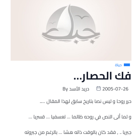
حياة
فك الحصار…
2005-07-26
دريد الأسد
By
حرر روحا و ليس نصا بتاريخ سابق لهذا المقال …..
و لما أتى النص في روحه ظالما … تعسفيا … قسريا …
جبريا .. , فقد كان بالوقت ذاته هشا … بالرغم من جبروته