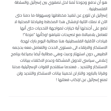
هو أن ندفع وجودنا ثمنا لحل تصفوي بين إسرائيل والسلطة
الفلسطينية .
إسرائيل لن تتورع عن تنفيذ مخططها وبسهولة ما دمنا حتى
الآن لا نملك الآلية لإفشال هذا المخطط وقيادتنا المحلية لا
تضع على أجندتها أية خيارات لمواجهة التحديات حتى أنها
تتعامل بلامبالاة مع تصريحات نتنياهو !وكأنها “مزحة”!
قيادات الأقلية الفلسطينية هنا مطالبة اليوم بترك لهجة
الاستنكار والارتقاء الى مستوى الحدث والتعامل معه بحجمه
الطبيعي دون استهتار وعبث وهي مطالبة أيضا بصياغة برنامج
إعلامي سياسي لتدويل المشكلة وعدم الاكتفاء ببيانات
الاستنكار والتنديد .. فعندما ستقتحم القوات الإسرائيلية مدننا
وقرانا بالبارود والنار لن تحمينا بيانات الاستنكار والتنديد ولن
تمنع إسرائيل عن ارتكاب فعلتها !