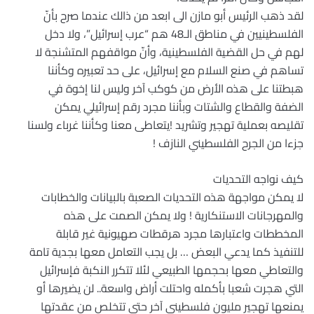
لقد ذهب الرئيس أبو مازن الى ابعد من ذالك عندما صرح بأنّ
الفلسطينيين في مناطق الـ48 هم “عرب إسرائيل”، ولا دخل
لهم في حل القضية الفلسطينية، وأنّ مواقفهم المتشنجة لا
تساهم في صنع السلام مع إسرائيل، على حد تعبيره وكأننا
هبطتنا على هذه الأرض من كوكب آخر وليس لنا إخوة في
الضفة والقطاع والشتات وبأننا مجرد رقم إسرائيلي يمكن
تقليصه بعملية تهجير وتشريد !يتعاطى معنا وكأننا غرباء ولسنا
جزءا من الجرح الفلسطيني النازف !
كيف نواجه التحديات
لا يمكن مواجهة هذه التحديات الصعبة بالبيانات والخطابات
والمهرجانات الاستنكارية ! ولا يمكن الصمت على هذه
المخططات واعتبارها مجرد هرقطات صهيونية غير قابلة
للتنفيذ كما يدعي البعض … بل يجب التعامل معها بجدية تامة
والتعاطي معها بحجمها الطبيعي لئلا تتكرر النكبة فإسرائيل
التي هجرت شعبا بأكمله واحتلت أراض واسعة.. لن يضيرها أو
يمنعها تهجير مليون فلسطيني آخر حتى تتخلص من عقدتها