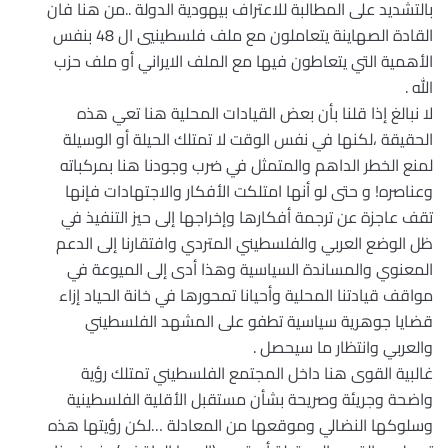
بالتشديد على المطالبة للاعتراف بيهودية الدولة ..من هنا فان
القادة الصهاينة يتعاملون مع ملف فلسطينيي ال 48 بنفس
الأهمية التي يتعاطون فيها مع الملف الايراني أو ملف حزب
الله .
لا نبالغ إذا قلنا بأن بعض القيادات المحلية هنا تعي هذه
الحقيقة ،لكنها في نفس الوقت لا تمتلك الحيلة أو الوسيلة
لمنع الخطر الداهم والمتمثل في ضرب وجودنا هنا بمركباته
وعناصره! و حتى لو أنها امتلكت الأفكار والاجتهادات فإنها
تقف عاجزة عن ترجمة أفكارها وإخراجها إلى حيز التنفيذ في
ظل الوضع العربي والفلسطيني المتردي وافتقارنا إلى الدعم
المعنوي والمساندة السياسية وهذا أدى إلى الميوعة في
مواقف قيادتنا المحلية وأحيانا تمحورها في خانة الحياد إزاء
قضايا جوهرية سياسية تطفو على المشهد الفلسطيني
والعربي وانتظار ما سيحصل .
غالبية القوى هنا داخل المجتمع الفلسطيني تمتلك رؤية
واضحة وجريئة وصريحة بشأن مستقبل الأقلية الفلسطينية
وسلوكها النضالي وموقعها من المعادلة …لكن رؤيتها هذه