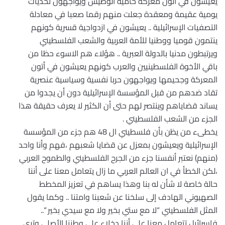
يعيشون في أتون معركة حامية الوطيس ويواجهون تحديات
يومية عقيمة ومعقدة جعلت منهم رقما صعبا في معادلة
التصفيات الإسرائيلية .. يعيشون في ازدواجية قسرية كونهم
ينتمون قوميا ووطنيا للأمة العربية والشعب الفلسطيني
ويرتبطون مدنيا بالدولة العبرية .. هؤلاء هم الاسوء حظا من
باقي الأخوة الفلسطينيين والعرب كونهم يعيشون في أتون
المعركة وجحيمها ويواجهون حربا نفسية وسياسية عنصرية
تقاد ضدهم من قبل المؤسسة الإسرائيلية دون أن يجدوا من
يساند قضاياهم وينتصر لهم حتى أن الكثير لا يعرف حقيقة هذا
الجزء من الشعب الفلسطيني .
يخطىء من يظن بأن فلسطيني ال 48 هم جزء من المؤسسة
الإسرائيلية ويعيشون بمعزل عن قضايا شعبهم ،فهم وأنا واحد
(منهم) نعتبر أنفسنا جزء من الجرح الفلسطيني والطموح العربي
،لكن الخطأ في ان العالم العربي ما زال يتعامل معنا على أننا
حالة خاصة لا شأن له بنا وهذا يساهم في تعزيز المخطط
الصهيوني الهادف إلى سلخنا عن شعبنا وامتنا .. وكما يقول
المثل الفلسطيني “لا مع ستي بخير ولا مع سيدي بخير “..
فإسرائيل تتعامل معنا على أننا دخلاء على وطننا الأصلي وترى