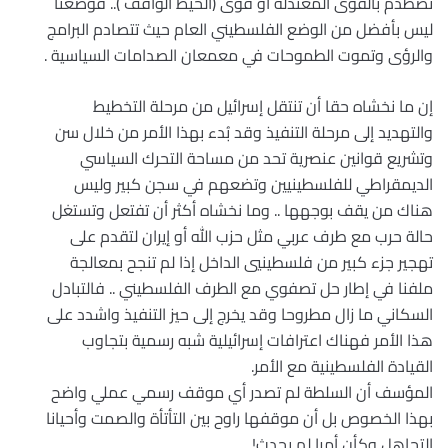
تصطدم بالقوى المعتدلة أو قوى (الحيط الواقف ).. فوضعنا
ليس بأفضل من الوضع الفلسطيني العام حيث تتصادم البرامج
والرؤى وتموت الطموحات في معمعان الصدامات السياسية .
إن ما نخشاه حقا أن تنتقل إسرائيل من مرحلة التخطيط
والتهديد إلى مرحلة التنفيذ وقد بُدء بهذا الأمر من خلال سن
وتشريع قوانين عنصرية تحد من مساحة التحرك السياسي
الديمقراطي للفلسطينيين وتضعهم في سجن كبير وليس
هناك من يقف بوجهها .. وما نخشاه أكثر أن تفتعل وتستغل
حالة حرب مع طرف عربي مثل حزب الله أو إيران لتقدم على
تهجير جزء كبير من فلسطينيي الداخل إذا لم تنجح بمعالجة
ملفنا في إطار حل تصفوي مع الطرف الفلسطيني .. فالتبادل
السكاني ما زال مطروحا وقد يخرج إلى حيز التنفيذ واشدد على
هذا الأمر فهناك اعترافات إسرائيلية شبه رسمية بتجاوب
القيادة الفلسطينية مع الأمر.
المؤسف أن السلطة لم تصدر أي موقف رسمي عملي واضح
بهذا الخصوص بل أن موقفها راوح بين التأتأة والصمت وأحيانا
التجاهل وكأن أمرا لم يحدث!