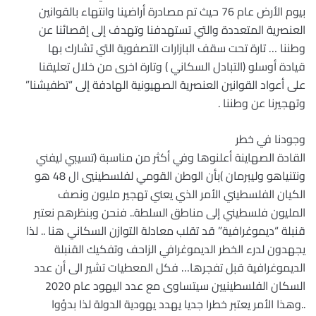
بيوم الأرض عام 76 حيث تم مصادرة أراضينا وانتهاء بالقوانين
العنصرية المتعددة والتي تستهدفنا وتهدف إلى إقصائنا عن
وطننا … تارة تحت سقف البازارات التصفوية التي تشارك بها
قيادة أوسلو (التبادل السكاني ) وتارة اخرى من خلال تعليقنا
على أعواد القوانين العنصرية الصهيونية الهادفة إلى “تطفيشنا”
وتهجيرنا عن وطننا .
وجودنا في خطر
القادة الصهاينة أعلنوها وفي أكثر من مناسبة (تسيبي ليفني
ونتنياهو وليبرمان )بأن الوطن القومي لفلسطينيي ال 48 هو
الكيان الفلسطيني الأمر الذي يعني تهجير مليون ونصف
المليون فلسطيني إلى مناطق السلطة.. فنحن وبنظرهم نعتبر
قنبلة “ديموغرافية” قد تقلب معادلة التوازن السكاني هنا .. لذا
يجهدون لدرء الخطر الديموغرافي الزاحف وتفكيك القنبلة
الديموغرافية قبل تفجرها… فكل المعطيات تشير الى أن عدد
السكان الفلسطينيين سيتساوى مع عدد اليهود عام 2020
..وهذا الأمر يعتبر خطرا جديا يهدد يهودية الدولة لذا بدؤوا