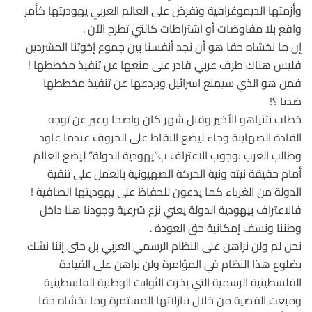
وأزمتها الديموغرافية وتفرض على العالم العربي يهوديتها كأمر
واقع بلا مفاوضات أو اشتراطات كالتي تطرح الآن .
إن ما نخشاه حقا هو أن نجد أنفسنا بين جموع إخوتنا المشردين
فليس هناك طرف عربي قادر على منعها عن تنفيذ مخططها !
فمن هو الذي سيمنع اسرائيل ويردعها عن تنفيذ مخططها
ضدنا ؟!
خطاب نتنياهو الأخير وقبل شهر كان واضحا وعبر عن توجه
القادة الصهاينة وجاء ليضع النقاط على الحروف عندما عاود
وطالب العرب بوجوب الاعتراف ب”يهودية الدولة” ليضع العالم
أمام حقيقة نيته ونية الحركة الصهيونية بالعمل على تنقية
الدولة من الغرباء كما يدعون للحفاظ على يهوديتها الصافية !
فالاعتراف بيهودية الدولة يعني نزع شرعية وجودنا هنا داخل
وطننا ونسف إمكانية حق العودة .
نحن لم ولن نراهن على النظام الرسمي العربي بل حتى إننا نشك
بضلوع هذا النظام في المؤامرة ولن نراهن على القيادة
الفلسطينية الرسمية التي بخرت الثوابت الوطنية الفلسطينية
وميعت القضية من خلال تنازلاتها المستمرة وما نخشاه حقا