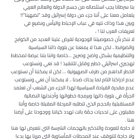
بنا سرطانا يجب استئصاله من جسم الدولة والعالم العربي
يتعامل معنا على أننا جزء من دولة إسرائيل وقد “تصَهينا”!!
وبين هذا وذاك نتيه في عباب الإحباط واليأس ونضيع في
تعريفات العرب لنا ! ،
لا ننكر بأن خصوصيتنا الوجودية تفرض علينا العديد من الكوابح
والضوابط .. لكن هذا لا يمنعنا عن بلورة ذاتنا السياسية
والتنظيمية بشكل واضح وصريح …خاصة واننا بتنا عرضة لمخطط
تهجيري اسرائيلي خطير وقابل للتنفيذ ! قد نعي ونستوعب
الخطر الداهم من طرف الصهيونية … لكن لا يمكننا أن نستوعب
عدم ادراكنا التام لما يحاك ضدنا .. لا يمكننا أن نعي ونستوعب
عدم مقدرة القيادة السياسية لهذا الجزء من الشعب أن تعتمد
الجرأة في بلورة ذاتها وبرمجة خطواتها وأجندتها النضالية
المستقبلية بالحجم الذي تتطلبه المرحلة المقبلة خاصة وأننا
مقبلون على تحديات جمّة باتت تهدد كياننا ووجودنا على أرضنا
هنا .
لا حاجة للعودة والتذكير بالهجمات الشرسة التي نتعرض لها هنا
ولا حاجة للتوقف عند المحطات المأساوية التي مررنا بها بدءا