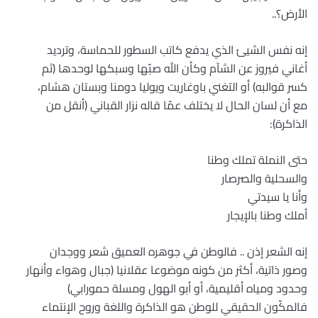
الأرض؟..
إنه نفس الشيئ الذي يدفع كاتب السطور للحماسة، وترديد
أغاني فيروز عن الشآم وكأن الله صبّها وسبكها لوحدها (ثم
كسر قوالبه) أو التغني باوغاريت ويوليا دومنا وبستان هشام،
مع أن لسان الحال لا يختلف عمّا قاله نزار القباني (أنقل من
الذاكرة):
حتى النملة تملك وطنا
والسحلية والصرصار
وأنا يا سيدتي
أملك وطنا بالإيجار
إنه الشعر إذن .. فالوطن في جوهره العميق شعر ووجدان
وصور ذاتية، أكثر من كونه موضوعا عقلانيا (جبال وهواء وأنهار
وحدود ومياه أقليمية، أو أبو الهول ومسلة حمورابي)
فالمكّون الحقيقي للوطن هو الذاكرة واللغة وروح الإنتماء