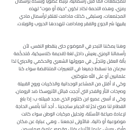
للمجتمعات الما قبل رأسمالية، ترتبط عضويا وبشدة برأسمال
رمزي، وهذه اللحمة تكاد تكون “حياة أو موت” لهذه
المجتمعات، وستبقى كذلك مادامت تفتقر لرأسمال مادي
يقيها شر الجوع والفقر ومادامت تتهددها الحروب والويلات.
وهنا يمكننا التبحر في الموضوع حتى ينقطع النفس، لأن
رأسمالنا الرمزي يعيش داخل لغة (قديمة كلاسيكية، مُتحكّمة
بألة العقل وتتجلّى في موروثها الشعري والحكمي والديني) لذا
سرعان ما نسقط جميعا في التعبيرات المتناقضة سواء كنا
علمانيين أو على الله متوكلين.
وكي لا أقلل من المشاعر الوجدانية والذكريات وروح القبيلة
وصرخات الثأر والفخر التي أججت قبائل الأتروسكا ضد الرومان،
وكي لا أنسى عمرو ابن كلثوم الذي مجد قبيلته ب: إذا بلغ
الفطام لنا صبيّ تخرّ له الجبابر ساجدينا .. أجد أننا بأمس الحاجة
لإعادة صياغة الأسئلة، وتحليل مركبات الوطن سواء كانت
موضوعية أو ذاتية.. فالأولى تجمعنا .. وهي عبارة عن مكان
وأرض يعيش عليها الأثرياء بفلل وقصور عامرة ويمارسون