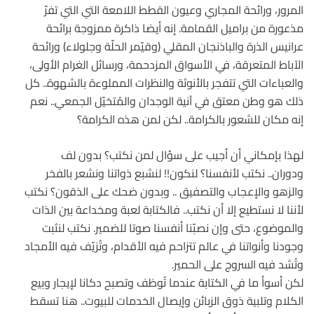
المرور، ورائحة المجاري وعيون القطط اللامعة التي التي تفرّ
مذعورة من براميل القمامة. إنه أيضا ذاكرة ممزوجة برائحة
عرانيس الذرة والباذنجان المقلي (وقيّمر الحلّة وجلولاء) ورائحة
الآباط المتعرقة، في الأسواق المزدحمة، ورسائل الغرام الأولى،
والعباءات التي تتفجر بالأنوثة والنظرات المملوءة بالشهوة.. كل
ذلك هو وطن معتق في آنية الوجدان والمُتخيّل الجمعي.. نعم
إنه مكان للشعور بالكرامة.. لكن لمن هذه الكرامة؟
لهذا بإمكاني أن أجيب على سؤال لمن نكتب؟ بدون لف
ودوران.. نكتب لأنفسنا؟ لنكون!! لنشبع ذواتنا ونشعر بالفخر
والزهو والإعجاب والتصفيق .. وبدون ضحك على الذقون؟ نكتب
لأننا لا نستطيع إلا أن نكتب.. فالكتابة لعبة ومخداعة بين الذات
والموضوع، حتى وإن نصبّنا أنفسنا صوتا للضمير. نكتب لنثبت
وجودنا وأنواتنا في عالم تتزاحم فيه الأقدام، وتُزيّف فيه الأمجاد
وتُشد فيه السروج على الحمير.
لكن أسوأ ما في الكتابة عندما تُوظف وتصبح دكانا لإيجار وبيع
الكلام وتلبية ذوق الزبائن وإيصال الخدمات للبيوت.. هنا تسقط