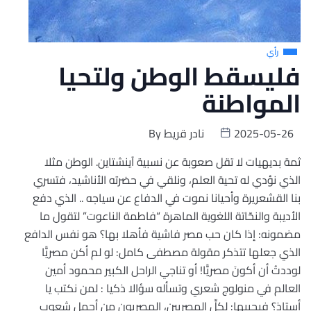
رأي
فليسقط الوطن ولتحيا
المواطنة
2025-05-26
نادر قريط
By
ثمة بديهيات لا تقل صعوبة عن نسبية آينشتاين. الوطن مثلا
الذي نؤدي له تحية العلم، ونلقي في حضرته الأناشيد، فتسري
بنا القشعريرة وأحيانا نموت في الدفاع عن سياجه .. الذي دفع
الأديبة والنحّاتة اللغوية الماهرة “فاطمة الناعوت” لتقول ما
مضمونه: إذا كان حب مصر فاشية فأهلا بها؟ هو نفس الدافع
الذي جعلها تتذكر مقولة مصطفى كامل: لو لم أكن مصريًّا
لوددتُ أن أكونَ مصريًّا! أو تناجي الراحل الكبير محمود أمين
العالم في منولوج شعري وتسأله سؤالا ذكيا : لمن نكتب يا
أستاذ؟ فيجيبها: لكلِّ المصريين، المصريون من أجمل شعوب