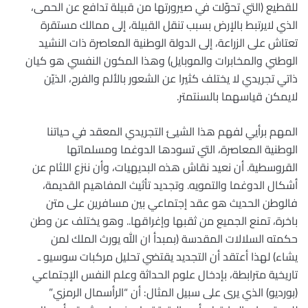
للقطيع (التي تحوّلت في صيرورتها من قبيلة تدافع عن الحمى،
الذي لايرتبط بالإرض بسبب تنقل القبيلة، إلى ممالك مستقرة
تعتاش على الزراعة، إلى الدولة الوطنية المعاصرة ذات النشيد
الوطني والمخابرات والموبايل) وهذا المكون النفسي هو كيان
ذاتي تجريدي لا يختلف كثيرا عن الشعور بالألم والفرح، الذيّن
لايمكن قياسهما بالسنتمتر.
المهم برأيي لفهم هذا الشيئ التجريدي المعقد في حياتنا
الوطنية المعاصرة، التي تسودها الدوغما ومسلماتها
القروسطية. أن نعيد نقاش هذه البديهيات، وأن ننزع اللثام عن
أشكال الدوغما والتمويه. وتجديد تأثيث المفاهيم القديمة،
فالوطن الحديث هو عقد إجتماعي بين مسافرين على متن
باخرة، تمنع الجميع من ثقبها وإغراقها.. وهو يختلف عن وطن
حكمته السلالات المقدسة (بمبدأ ان الله يورث الملك لمن
يشاء) لهذا أعتقد أن التجديد يقتضي تحليل مركبات سوسيو ـ
تاريخية مترابطة، بإدخال علوم الحداثة وعلم النفس الإجتماعي
(بورديو) الذي يرى على سبيل المثال: أن “الرأسمال الرمزي”