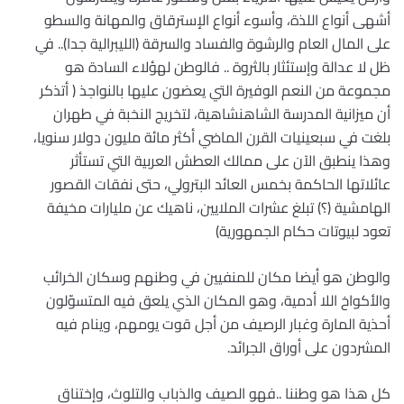
أشهى أنواع اللذة، وأسوء أنواع الإسترقاق والمهانة والسطو
على المال العام والرشوة والفساد والسرقة (الليبرالية جدا).. في
ظل لا عدالة وإستئثار بالثروة .. فالوطن لهؤلاء السادة هو
مجموعة من النعم الوفيرة التي يعضون عليها بالنواجذ ( أتذكر
أن ميزانية المدرسة الشاهنشاهية، لتخريج النخبة في طهران
بلغت في سبعينيات القرن الماضي أكثر مائة مليون دولار سنويا،
وهذا ينطبق الآن على ممالك العطش العربية التي تستأثر
عائلاتها الحاكمة بخمس العائد البترولي، حتى نفقات القصور
الهامشية (؟) تبلغ عشرات الملايين، ناهيك عن مليارات مخيفة
تعود لبيوتات حكام الجمهورية)
والوطن هو أيضا مكان للمنفيين في وطنهم وسكان الخرائب
والأكواخ اللا أدمية، وهو المكان الذي يلعق فيه المتسوّلون
أحذية المارة وغبار الرصيف من أجل قوت يومهم، وينام فيه
المشردون على أوراق الجرائد.
كل هذا هو وطننا ..فهو الصيف والذباب والتلوث، وإختناق