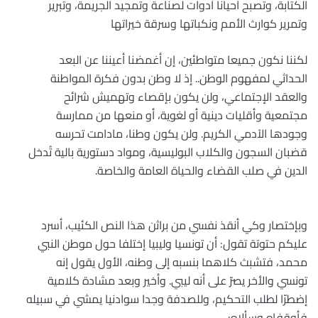
الكتابة، وتصبح أحيانا أدوات لصناعة وتمجيد الجريمة، وتبرير
وتمرير كوارث الأمم ونكباتها وسرقة خيراتها
لكننا نكون جميعا متواطئين، إن أغمضنا أعيننا عن البعد
الحداثي لمفهوم الوطن.. إذ لا وطن بدون فكرة المواطنة
والعقد الإجتماعي، ولن يكون بإقصاء وتهميش شرائح
مجتمعية وأقليات دينية أو لغوية، أو منعها من ممارسة
وجودها الآدمي الكريم. ولن يكون وطنا، مادامت تحرسه
قضبان السجون والكلاب البوليسية، ومواد دستورية بالية تُدخل
الدين في صلب القضاء والحياة العامة والخاصة.
وبإختصار وكي أنقذ نفسي من براثن هذا النص الكئيب، أسرد
عليكم حتوتة تقول: أن تونسيا وليبيا إختلفا حول موطن النبي
محمد، فتشبث كلاهما بنسبه إلى وطنه، الأول يقول إنه
تونسي والأخر يصرّ على أنه ليبي. وأخير وبعد مشادة كلامية
إضطرّا لطلب التحكيم، وللصدفة وجدا سوادنيا يمشي في سبيله
فأوقفاه وسألاه: