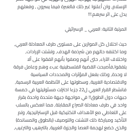
الإسلام, وان أعلنوا غير ذلك فالعبرة فيما يسرون , وفعلهم
يدل على اثر سرهم.!!!
المرتبة الثانية: العربي _ الإسرائيلي
حيث اختلال كل الموازين على مستوى طرف المعادلة العربي,
وما اكتنفه حالهم من شرذمة الهدف, وتشتت الإرادات,
واختلاف الآراء, حتى أنهم وصفوا بأنهم اتفقوا على ألا
يتفقوا,فأصبحت القضية الفلسطينية عبء وهم وعامل فرقة
لا وحدة, وذلك بفعل المؤثرات والمحددات السياسية
والاقتصادية الغربية, وسطوتها على الأنظمة العربية الرسمية,
فانشطر القرار العربي ل22 جزءا اختزلت مسئوليتها في خمسة
جبهات دول الطوق!! في مواجهة جبهة متحدة واحدة بقرار
واحد في طرف معادلة الصراع المقابلة, مما انعكس بالسلب
على التعاطي مع الأهداف التكتيكية قبل الإستراتيجية, وتم
التأكيد ومباركة ذلك التشتت والتوصيف (بالطوق والمساندة)
والذي خضع لهجمة العصا والجزرة الغربية, بالترهيب والترغيب,