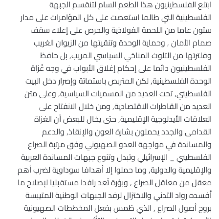
ابتلع الفلسطينيون هذا الطعم السام لتنقسم الجبهة
الفلسطينية التي طالما استعصت على كل المؤامرات على مدار
ستون عاما من اللحمة الفولاذية والحرص على إعلاء سقف
صمام الأمان , وحماية الوحدة وتنقيتها من الزيوان الغريب
وفلترتها من التلوث المناخي السياسي المريب, بل حافظ
الفلسطينيون دائما على إحكام إغلاق الأبواب في وجه غُزاة
الوحدة الفلسطينية, لكن المتربص باستماتة وإصرار دخل البيت
الفلسطيني, تحت العديد من المسميات السياسية, وعلى متن
العديد من القاطرات الاقتصادية, ومن خلال الانفتاح على
العلاقات الأيدلوجية الإقليمية, حتى يخال للبعض أن الغزاة
القدامى والجدد يحملون بشارة العون والإنقاذ, والدعم
والمساندة في مواجهة العدو الصهيوني وفق مرتبة الصراع
الفلسطيني _ الإسرائيلي وتبدل وتنوع جبهات المساندة العربية
والإقليمية والدولية, وما حملوا إلا أهدافا سوداوية لضرب أهم
معقل من معاقل الصراع , وبؤرة تُعد رافدا مستقبليا لإصلاح ما
أفسده رواد التدني والاختزال لرفد الجبهات الوطنية المتيبسة
بروح أصول الصراع , الذي طُمس بفعل المخططات الصهيونية