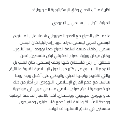
نظرية مراتب الصراع وفق الإستراتيجية الصهيونية:
المرتبة الأولى: الإسلامي _ اليهودي
عندما كان الصراع مع العدو الصهيوني شاملا على المستوى
الرسمي العربي ليسمى صراعا عربيا_إسرائيليا,كان البعض
يسعى لإطفاء صبغة اسلمة الصراع,كما يهوده الإسرائيليون,
وكان ميدان وبؤرة الصراع الحقيقي ارض فلسطين, فمن
منطلق أن ارض فلسطين كلها وقف إسلامي, كان العتب بل
التهجم السياسي على كثير من الدول الإسلامية القريبة والنائية,
والتي لاتقوم بواجبها الديني والوطني على أكمل وجه, وبما
يتناسب مع حجم الصراع الإسلامي_اليهودي, بل أكثر من ذلك
ذو خصوصية نادرة, صراع إسلامي مسيحي عربي في مواجهة
عدو يهودي صهيوني بروتستنتي, أخذا بالاعتبار الحاضنة الوطنية
ووحدة المأساة واللغة التي تجمع فلسطينيي ومسيحيي
فلسطين في خندق الاستهداف الواحد.