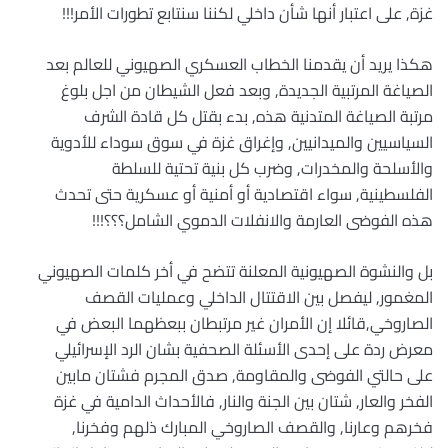
غزة, على اعتبار أنها شأن داخلي لكننا سنتابع تطورات الأمر!!!
هكذا يريد أن يقدمنا الخطاب العسكري الصهيوني للعالم بعد
الصياغة المرتبية الجديدة, وبعد فعل الشيطان من اجل بلوغ
مرتبة الصياغة المتدنية هذه, بدء بقتل كل قادة الشرف
السياسيين والميدانيين, وإغراق غزة في سوق سوداء للأدوية
والأسلحة والمخدرات, وضرب كل بنية تحتية للسلطة
الفلسطينية, سواء اقتصادية أو أمنية أو عسكرية حتى تحدث
هذه الفوضى العارمة والانفلات الدموي الشامل؟؟؟!!!
بل والنشوة الصهيونية المعلنة تتضح في أخر كلمات الصهيوني
المغمور, ليفصل بين الاقتتال الداخلي وعمليات القصف
الصاروخي,قائلا إن الأمران غير مرتبطان ببعظهما البعض في
معرض ردة على إحدى الأسئلة الصحفية بشان الرد الإسرائيلي
على حالتي الفوضى والمقاومة, صدق المجرم فشتان مابين
الفخر والعار, شتان بين الجنة والنار, فالأحداث الدامية في غزة
فخرهم وعارنا, والقصف الصاروخي المبارك ذلهم وفخرنا,