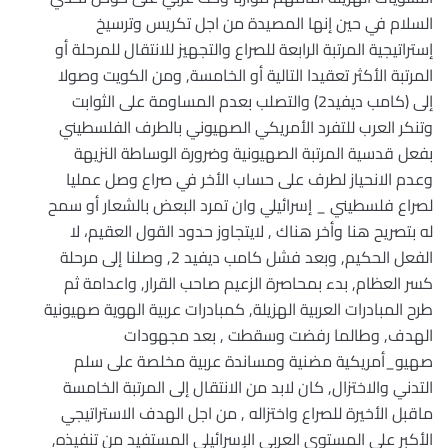
السلام في حين إنها المصيدة من اجل تكريس وترسيخ
إستراتيجية المرتبة الرابعة للصراع والتجهيز للانتقال للمرحلة أو
المرتبة الأكثر تعقيدا التالية أو الخامسة, ومن الكويت وصولا
إلى (كامب ديفيد2) والتصلب بعدم المساومة على الثوابت
وتنكر العرب للتفرد الأمريكي الصهيوني بالطرف الفلسطيني
بفعل قدسية المرتبة الصهيونية وضرورة الوساطة النزيهة
وعدم الانحياز لطرف على حساب الأخر في صراع وصل عمليا
لصراع فلسطيني _ إسرائيلي وان تمرد البعض بالشعار أو سمح
له بتصريح هنا وأخر هناك , لايتجاوز حدود القول العقيم، لا
الفعل الحكيم, وبعد فشل كامب ديفيد 2, وصلنا إلى مرحلة
كسر العظام, بدء بمحاصرة الزعيم صاحب القرار, واعدامة ثم
طرح المبادرات العربية الهزيلة, كمبادرات عربية الهوية صهيونية
الهدف, وطالما رفضت وسقطت , بعد مجهودات
صهيو_أمريكية مضنية ومساندة عربية مخلصة على سلم
التدني والاختزال, كان لابد من الانتقال إلى المرتبة الخامسة
ماقبل الأخيرة للصراع واختزاله , من اجل الهدف الاستراتيجي
الأكبر على المستوى العربي الإسرائيلي المستفيد من تنفيذه,