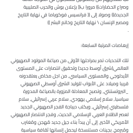
وصراع الحضارات)) مرورا ب(( بإعلان بوش والحرب الصليبية
الجديدة)) وصولا إلى (( فرانسيس فوكوياما في نهاية التاريخ
ومصير الإنسان \ نهاية التاريخ وخاتم البشر ))
.
إرهاصات المرتبة السابعة:
تلك التحديات تمر بمراحلها الأولى من صياغة المولود الصهيوني
العالمي(شرق أوسط جديد) وتحقيق انتصارات على المستوى
الأيدلوجي والمستوى السياسي, من اجل مخاض يعتقدونه
قريبا وميلاد على الأبواب للوليد الشرق أوسطي الصهيوني
_البروتستنتي, وتصبح المعادلة المزورة بالصياغة المدورة
سياسيا, سلام إسلامي يهودي, سلام عربي إسرائيلي, سلام
فلسطيني إسرائيلي, ويكتب ديباجة الفجر الصهيوني الجديد
لعصر الظلام العربي الإسلامي الحديث, وفجر الانتصار الصهيوني
الأمريكي الأخير, إلى أن يبدأ بناء جيل جديد مُهجن ومُغترب
ومُبرمج, بجينات مستنسخة ليحمل إنسانها ثقافة سياسية