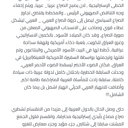
الخطى الإستراتيجية , لان يصبح الصراع عربيا_ عربيا, ويتم إخفاء
وجه التناقض الصهيوني الرئيس , والمخطط يقتضي تجاوز
الصراع السياسي ليصل إلى ذروة الصراع العربي _ العربي ليشكل
غطاء قوي وصاخب على الانسحاب الصهيوني المعلن من
صورة الصراع, وقد كان الميلاد الأسود, بالكمين الاستراتيجي
وغزو العراق للكويت, بلعبة ذكاء أمريكية ولهفة سذاجة
عراقية, خُطط لها في البيت الأسود الأمريكي والبنتاغون وتم
نقلها وترجمتها بواسطة السفيرة الأمريكية اللعينة(ابريل) في
العراق, فكان الضوء الأخضر ليسقط الضوء الأحمر العربي,
وحدثت السابقة الخطيرة باحتلال كامل لدولة عربية ذات سيادة
كاملة, سابقة زادت للمأساة العربية المتراكمة طامة اكبر,
وأضافت للانهيار العربي الجزئي انهيار اشمل بل ربما كان
الشامل.!!!
حتى وصل الحال بالدول العربية إلى مزيدا من الانقسام لشطري
صراع مصاغ بأيدي إستراتيجية محترفة, وانقسم فلول الجمع
المشتت سابقا إلى شتاتين, جزء مؤيد وجزء معارض للغزو