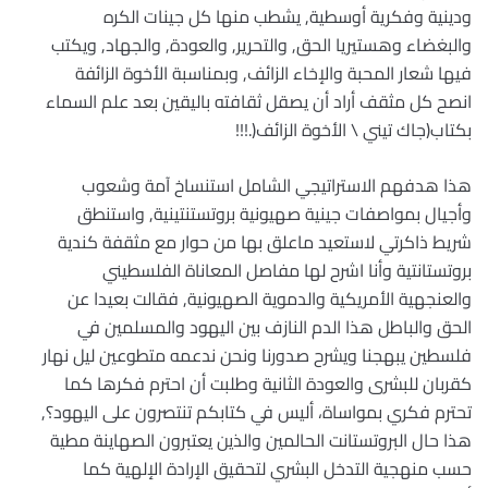
ودينية وفكرية أوسطية, يشطب منها كل جينات الكره
والبغضاء وهستيريا الحق, والتحرير, والعودة, والجهاد, ويكتب
فيها شعار المحبة والإخاء الزائف, وبمناسبة الأخوة الزائفة
انصح كل مثقف أراد أن يصقل ثقافته باليقين بعد علم السماء
بكتاب(جاك تيني \ الأخوة الزائف(.!!!
هذا هدفهم الاستراتيجي الشامل استنساخ آمة وشعوب
وأجيال بمواصفات جينية صهيونية بروتستنتينية, واستنطق
شريط ذاكرتي لاستعيد ماعلق بها من حوار مع مثقفة كندية
بروتستانتية وأنا اشرح لها مفاصل المعاناة الفلسطيني
والعنجهية الأمريكية والدموية الصهيونية, فقالت بعيدا عن
الحق والباطل هذا الدم النازف بين اليهود والمسلمين في
فلسطين يبهجنا ويشرح صدورنا ونحن ندعمه متطوعين ليل نهار
كقربان للبشرى والعودة الثانية وطلبت أن احترم فكرها كما
تحترم فكري بمواساة، أليس في كتابكم تنتصرون على اليهود؟,
هذا حال البروتستانت الحالمين والذين يعتبرون الصهاينة مطية
حسب منهجية التدخل البشري لتحقيق الإرادة الإلهية كما