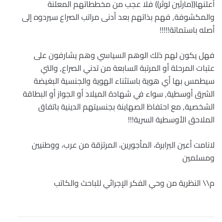
أعلنها((مارثين لوثر)) فلا عجب من مخططاتهم المعلنة
والمكشوفة, فهم بذاتهم بعد أدنى مراتب الصراع سيردوه إلى
أصله باستماتة!!!!!
فهل يكون لهم ذلك الوهم السياسي وهم يشارفون على
عتبات المرحلة أو المرتبة السابعة من تدني الصراع, والتي
سيطمس بها أي هوية باستثناء الهوية والجنسية البغيضة
الشرق أوسطية, سواء في شهادة الميلاد أو الجواز أو البطاقة
الشخصية, مع احتفاظ الصهاينة بجنسيتهم الدينية باتفاق
الملاحق الأوسطية السرية!!!
لانامت أعين البرابرة، المأجورين، المرتزقة من عرب، ووطنيين
ومسلمين
م\\ النظرية من وحي الفكر الإجرائي للباحث والكاتب