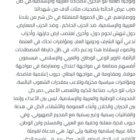
وتوجيه طعنة تلو الأخرى لأمجادنا العربية والإسلامية،في ظل
ضرب عرض الحائط بتضحيات مئات آلاف من شهدائنا
ووصاياهم، في ظل الدموية المنفلتة في كل شبر من بلادنا
العربية والإسلامية، ضد الحزب الحاكم ، وضد الحزب المعارض،
دول تنهش لحوم دول، وأخرى تغتصب ارض جارتها، وأحزاب
تدعي أنها الشرف ودونها العار، ومؤامرات تحاك في العتمة
والضوء لإسقاط هذا ودعم ذاك، في ظل خارطة المصطلحات
الزائفة، لتزوير الوعي الوطني والعربي والإسلامي، فيسمون
أنفسهم ممانعة في مواجهة اعتدال، ومعارضة في مواجهة
مولاة, ومقاومة في مواجهة انبطاح، حروب إعلامية فاضحة،
ومؤامرات سياسية مخزية،وتلاعب بمقدرات الشعوب البائسة،
خراب تلو خراب، صناعة للكره والتعصب الأعمى دمر كل
المحرمات الوطنية والعربية والإسلامية, ليس بين الأعداء وإنما
بين الجيران والخلان وأبناء العمومة والأشقاء, الكل في هدنة
واتفاقيات رسمية وغير رسمية مع المجرم الصهيوني، وفي
حروب قذرة معلنة وخفية مع العربي والمسلم وابن الوطن،
حالة عربية إسلامية وطنية يرثى لها, هي مدعاة لفرملة
الأقلام, لان الحق لايرضي اثنين، وكل يرى في نفسه الحق