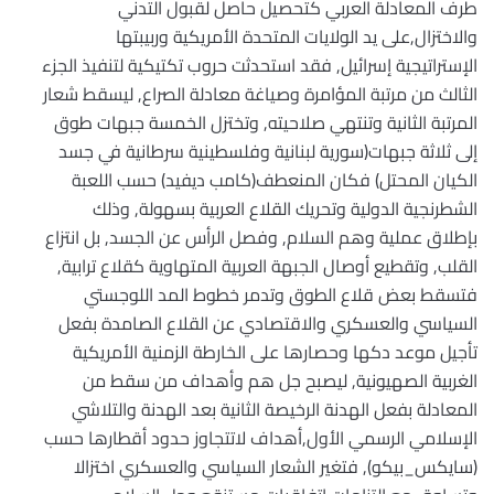
طرف المعادلة العربي كتحصيل حاصل لقبول التدني
والاختزال,على يد الولايات المتحدة الأمريكية وربيبتها
الإستراتيجية إسرائيل, فقد استحدثت حروب تكتيكية لتنفيذ الجزء
الثالث من مرتبة المؤامرة وصياغة معادلة الصراع, ليسقط شعار
المرتبة الثانية وتنتهي صلاحيته, وتختزل الخمسة جبهات طوق
إلى ثلاثة جبهات(سورية لبنانية وفلسطينية سرطانية في جسد
الكيان المحتل) فكان المنعطف(كامب ديفيد) حسب اللعبة
الشطرنجية الدولية وتحريك القلاع العربية بسهولة, وذلك
بإطلاق عملية وهم السلام, وفصل الرأس عن الجسد, بل انتزاع
القلب, وتقطيع أوصال الجبهة العربية المتهاوية كقلاع ترابية,
فتسقط بعض قلاع الطوق وتدمر خطوط المد اللوجستي
السياسي والعسكري والاقتصادي عن القلاع الصامدة بفعل
تأجيل موعد دكها وحصارها على الخارطة الزمنية الأمريكية
الغربية الصهيونية, ليصبح جل هم وأهداف من سقط من
المعادلة بفعل الهدنة الرخيصة الثانية بعد الهدنة والتلاشي
الإسلامي الرسمي الأول,أهداف لاتتجاوز حدود أقطارها حسب
(سايكس_بيكو), فتغير الشعار السياسي والعسكري اختزالا