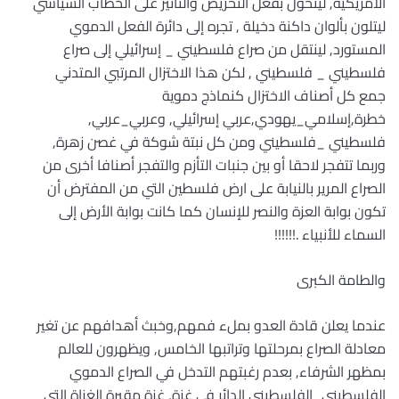
الأمريكية, ليتحول بفعل التحريض والتأثير على الخطاب السياسي
ليتلون بألوان داكنة دخيلة , تجره إلى دائرة الفعل الدموي
المستورد, لينتقل من صراع فلسطيني _ إسرائيلي إلى صراع
فلسطيني _ فلسطيني , لكن هذا الاختزال المرتبي المتدني
جمع كل أصناف الاختزال كنماذج دموية
خطرة,إسلامي_يهودي,عربي إسرائيلي, وعربي_عربي,
فلسطيني _فلسطيني ومن كل نبتة شوكة في غصن زهرة,
وربما تتفجر لاحقا أو بين جنبات التأزم والتفجر أصنافا أخرى من
الصراع المرير بالنيابة على ارض فلسطين التي من المفترض أن
تكون بوابة العزة والنصر للإنسان كما كانت بوابة الأرض إلى
السماء للأنبياء .!!!!!!
والطامة الكبرى
عندما يعلن قادة العدو بملء فمهم,وخبث أهدافهم عن تغير
معادلة الصراع بمرحلتها وتراتبها الخامس, ويظهرون للعالم
بمظهر الشرفاء, بعدم رغبتهم التدخل في الصراع الدموي
الفلسطيني_الفلسطيني الدائر في غزة, غزة مقبرة الغزاة التي