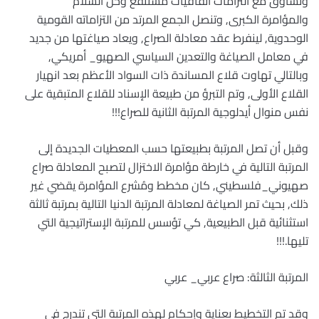
وتساوق مع التزامات اتفاقيات مستنقع وحل السلام
والمؤامرة الكبرى, وتنصل الجمع المرتد من التزاماته القومية
الوحدوية, لينفرط عقد معادلة الصراع, ويعاد صياغتها من جديد
في معامل الصياغة والتعدين السياسي الصهيو_ أمريكي,
وبالتالي تهاوت قلاع المساندة ذات السواد الأعظم بعد انهيار
القلاع الأولى, وتم التبرؤ من طبيعة الإسناد للقلاع المتبقية على
نفس منوال أيدلوجية المرتبة الثانية للصراع!!!
وقبل أن تصل المرتبة بطبيعتها حسب المعطيات الجديدة إلى
المرتبة التالية في خارطة مؤامرة الاختزال لتصبح المعادلة صراع
صهيوني_فلسطيني, كان مخطط ومُشرع المؤامرة يقضي غير
ذلك, بحيث تمر الصياغة لمعادلة المرتبة الدنيا التالية بمرتبة ثالثة
استثنائية قبل الطبيعية, كي تؤسس للمرتبة الإستراتيجية التي
تليها.!!!
المرتبة الثالثة: صراع عربي_ عربي
وقد تم التخطيط بعناية وإحكام لهذه المرتبة التي تندرج في