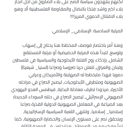
لكنهم ينتهجون سياسة الصبر على بلاء الصاروخ من اجل انجاز
بلاء اكبر واشد فتكا بالنضال والمقاومة الفلسطينية ألا وهو
بلاء الاقتتال الدموي المرير!!!!
المرتبة السادسة: الإسلامي_ الإسلامي
وهنا أمر باختصار فوصف المخطط هنا يحتاج إلى إسهاب
وتوسع, لتبدأ هذه المرتبة الحضيضية أو مرتبة المستنقع
الشامل, بإذكاء روح الفتنة الأيدلوجية والسياسية في فلسطين
ولبنان والعراق, لتعلن حربا ضروسا وصراعا ((سنيا_ شيعيا))
دمويا فهذا مايخطط له الصهاينة والأمريكان وعرابي
الصهيونية ومتطرفي الأيدلوجيات, ليصبح الصراع في مراحله
الأخيرة, مردودا لطرف معادلة البداية, فيطمس العدو اليهودي
الصهيوني الإسرائيلي, ليصبح الصراع في حلته السوداء الجديدة
بعد الصياغة في المعامل الصهيونية الدولية القذرة صراعا
إسلاميا_ إسلاميا, وتنتهي اللعبة السياسية الإستراتيجية,
ويتحقق نصر على مستوى الإنسان والحضارة الصهيونية, كما
تنبأ مفكريهم من ((صموئيل هنتنجتون في الموجة الثالثة