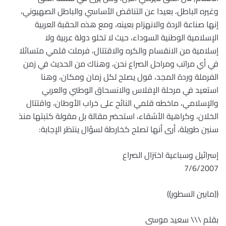
وغيره الباطل، بعيدا عن التناقض الأساسي والباطل الصهيوني،
إنها صناعة الردة والانهزام بعينه، ومع هذه الحقبة العربية
الإسلامية الوطنية السوداء، حيث لا تخلو دولة عربية ولا
إسلامية من الانقسام والكره والاقتتال، فرملت قلمي متسائلا
في أي مراتب ومراحل الصراع نحن، وهناك من الحديث في زمن
الفرملة وردة المجد، قول يصلح لكل زمان ومكان، وهنا
استعيد في مرحلة الإفلاس والانسحاق الوطني والعربي
والإسلامي، ماخطه قلمي النائح على خراب الأوطان، واقتتال
الخلان، وكراهية الأشقاء، استحضر مقالة بل مقولة كتبتها منذ
سنين طويلة، أرى أنها تصلح كخارطة لسؤال ينتظر الإجابة:
إسرائيل وسباعية اختزال الصراع
7/6/2007
((مابين السطور))
بقلم \\\ سعيد موسى