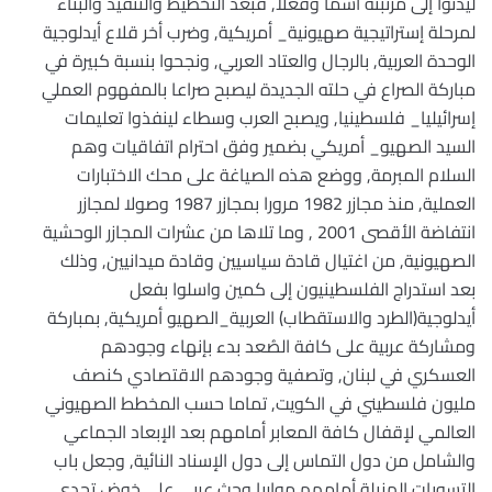
ليدنوا إلى مرتبته اسما وفعلا, فبعد التخطيط والتنفيذ والبناء
لمرحلة إستراتيجية صهيونية_ أمريكية, وضرب أخر قلاع أيدلوجية
الوحدة العربية, بالرجال والعتاد العربي, ونجحوا بنسبة كبيرة في
مباركة الصراع في حلته الجديدة ليصبح صراعا بالمفهوم العملي
إسرائيليا_ فلسطينيا, ويصبح العرب وسطاء لينفذوا تعليمات
السيد الصهيو_ أمريكي بضمير وفق احترام اتفاقيات وهم
السلام المبرمة, ووضع هذه الصياغة على محك الاختبارات
العملية, منذ مجازر 1982 مرورا بمجازر 1987 وصولا لمجازر
انتفاضة الأقصى 2001 , وما تلاها من عشرات المجازر الوحشية
الصهيونية, من اغتيال قادة سياسيين وقادة ميدانيين, وذلك
بعد استدراج الفلسطينيون إلى كمين واسلوا بفعل
أيدلوجية(الطرد والاستقطاب) العربية_الصهيو أمريكية, بمباركة
ومشاركة عربية على كافة الصُعد بدء بإنهاء وجودهم
العسكري في لبنان, وتصفية وجودهم الاقتصادي كنصف
مليون فلسطيني في الكويت, تماما حسب المخطط الصهيوني
العالمي لإقفال كافة المعابر أمامهم بعد الإبعاد الجماعي
والشامل من دول التماس إلى دول الإسناد النائية, وجعل باب
التسويات الهزيلة أمامهم مواربا وحث عربي على خوض تحدي