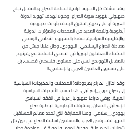
وقد فشلت كل الجهود الرامية لاسلمة الصراع وبالمقابل نجاح
صهيوني بتهويد هوية الصراع, وصولا لهدف تهويد الدولة
العبرية أو على طريق تحقيق الهدف بثوابت صهيونية
أيدلوجية,ونتيجة العديد من المحددات والمؤثرات الدولية
والإقليمية السياسية, سقط بالمفهوم النظامي الرسمي
معادلة الصراع الإسلامي_اليهودي, وطل علينا جيش من
الحكماء المعتدلون لينبروا في التصدي للاسلمة مع يقينهم
بالمقابل التهويدي,ليس على مستوى فلسطين فحسب, بل
على مستوى العالمين العربي والإسلامي.!!!
وقد اختزل الصراع بمردوداته( المدخلات والمخرجات) السياسية
إلى صراع عربي_إسرائيلي, هذا حسب الأبجديات السياسية
العربية, وبقي صراعا صهيونيا_عربيا في الفقه السياسي
الإسرائيلي المعلن, وحقيقته الأيدلوجية الباطنية صراع
يهودي_إسلامي, وهنا المفارقة التي تحدد معالم المستقبل
المرير, فقد رفض العرب والمسلمين اسلمة الصراع في حين كل
شعارات الصهيونية يهودية الهوى والهوية في مواجهة خطر