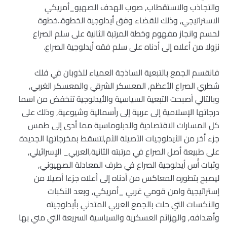
والتجاذب والاستقطاب, صوب الهدف الصهيو_أمريكي
الاستراتيجي, وذلك للقضاء وفق أيدلوجية الخطوة..خطوة
لحسم وانجاز مفهوم وخطة المرتبة الثانية على سلم الصراع
نزولا من أعلاه إلى أدناه على سلم فقه أيدلوجية الصراع.
فانقسم الجمع بالتبعية الساذجة العمياء للذوبان في فلك
شطري الصراع الأعظم, المعسكر الشرقي والمعسكر الغربي,
وبالتالي أصبحت التبعية السياسية والأيدلوجية تنخفض من اسما
درجاتها الإسلامية إلى عربية إلى رأسمالية وشيوعية, وذلك على
كل المسارات الاقتصادية والدبلوماسية مما أدى إلى طمس
جزء أخر من الأيدلوجيات الأصيلة الأم,لتسقط بمخرجاتها الجديدة
على طبيعة أصل الصراع في مرتبته الثانية,العربي_ الإسرائيلي,
وثبات أُس أيدلوجية الصراع في طرف المعادلة الصهيوني,
ليصبح بتطوره المعاكس من أدناه إلى أعلاه جزءا أصيلا من
إستراتيجية وامن قومي غربي _أمريكي, وبعد النكبات
والنكسات التي حلت بالجمع العربي المتدني بأيدلوجيته
وأهدافه, والهزائم العسكرية والسياسية السريعة التي مني بها