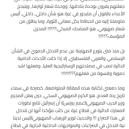
جعلتهم يفرون بوحدة بنادقها, ووحدة شعار ثوارها, ويتبجح
الأعداء بالقول أن مايدور في غزة هو شأن داخلي, داخلي, أليس
ماوصلنا إليه من انحطاط بكل معاني الثورة, وما يطلق من
شعار صهيوني, هو المضحك المبكي؟؟؟!!! المحزن
المؤسف؟؟؟!!!
بل منذ متى يتورع الصهاينة عن عدم التدخل الدموي في الشأن
الإسلامي والعربي الفلسطيني, إلا إذا كانت الأحداث الدامية
الدائرة تصب في مصلحتهم الإستراتيجية العليا, وفعلها اشد
دموية وقسوة من فعلهم؟؟؟!!!!!!!
وما دفعني لكتابة هذه المقالة المتواضعة, كصرخة في سماء
تاريخ ردة العدم, هو الكرم الصهيوني السخي, حين يعلن المجرم
وزير الحرب الصهيوني((عمير بيرتس)) أن إسرائيل تتابع تطورات
المعارك الدائرة في قطاع غزة عن كثب مؤكدا أنها لن تتدخل
في هذا الصراع !!! والحديث لوزير الإرهاب الصهيوني((ليس لدينا
نية التدخل في الصراعات والمواجهات الداخلية الجارية في قطاع