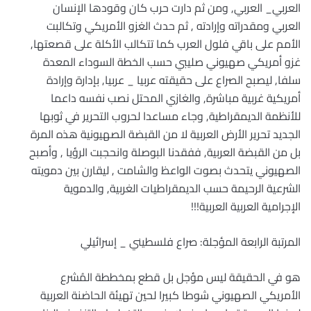
العربي_ العربي, ومن ثم دارت حرب كان وقودها الإنسان
العربي ومقدراته وإرادته , ثم حدث الغزو الأمريكي وتكالبت
الأمم على باقي فلول العرب كما تتكالب الأكلة على قصعتها,
غزو أمريكي صهيوني صليبي حسب الخطة السوداء المعدة
سلفا, ليصبح الصراع على حقيقته عربيا _ عربيا, بإدارة وإرادة
أمريكية غربية مباشرة, والغازي المحتل نصب نفسه داعما
للأنظمة الديمقراطية, وجاء مساعدا لحروب التحرير في ثوبها
الجديد تحرير الأرض العربية لا من القبضة الصهيونية هذه المرة
بل من القبضة العربية, ففقدنا البوصلة وانحجبت الرؤيا , وأصبح
الصهيوني يتحدث بصوت الواعظ والشامت , ليقارن بين دمويته
الشرعية الرحيمة حسب الديمقراطيات الغربية, والدموية
الإجرامية العربية العربية!!!
المرتبة الرابعة المؤجلة: صراع فلسطيني _ إسرائيلي
هو في الحقيقة ليس مؤجل بل قطع بمخططة المُشرع
الأمريكي الصهيوني شوطا كبيرا لحين تهيئة الحاضنة العربية