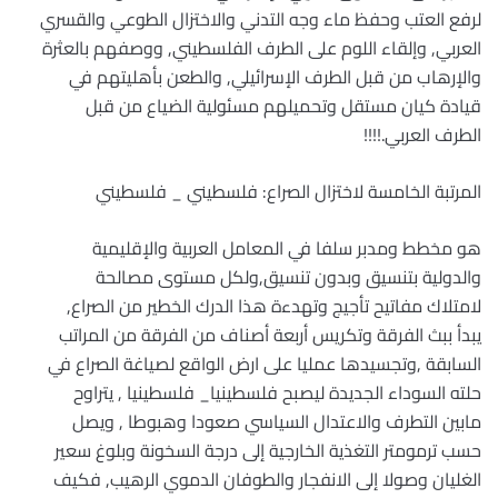
لرفع العتب وحفظ ماء وجه التدني والاختزال الطوعي والقسري
العربي, وإلقاء اللوم على الطرف الفلسطيني, ووصفهم بالعثرة
والإرهاب من قبل الطرف الإسرائيلي, والطعن بأهليتهم في
قيادة كيان مستقل وتحميلهم مسئولية الضياع من قبل
الطرف العربي.!!!!
المرتبة الخامسة لاختزال الصراع: فلسطيني _ فلسطيني
هو مخطط ومدبر سلفا في المعامل العربية والإقليمية
والدولية بتنسيق وبدون تنسيق,ولكل مستوى مصالحة
لامتلاك مفاتيح تأجيج وتهدءة هذا الدرك الخطير من الصراع,
يبدأ ببث الفرقة وتكريس أربعة أصناف من الفرقة من المراتب
السابقة ,وتجسيدها عمليا على ارض الواقع لصياغة الصراع في
حلته السوداء الجديدة ليصبح فلسطينيا_ فلسطينيا , يتراوح
مابين التطرف والاعتدال السياسي صعودا وهبوطا , ويصل
حسب ترمومتر التغذية الخارجية إلى درجة السخونة وبلوغ سعير
الغليان وصولا إلى الانفجار والطوفان الدموي الرهيب, فكيف