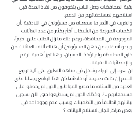
بقية المحافظات جعل الناس يتخوفون من نفاذ المدة قبل
استلامهم لمستحقاتهم من الدعم.
والغريب في الأمر ما سمعناه من مسؤولين في اللاذقية بأن
الكميات الموزعة من الشيكات أكثر بكثير من عدد العائلات
الموجودة في المحافظة، ورغم ذلك ما زال الطلب عليها كبيراً،
ويبدو أنه غاب عن ذهن المسؤولين أن هناك آلاف العائلات من
خارج المحافظة ولم تؤخذ بالحسبان، وهنا تبرز أهمية الرقم
والإحصائيات الدقيقة .
لن نعود إلى الوراء وندخل في متاهة التعليق على آلية توزيع
الدعم إن كانت صحيحة أو خاطئة،لكن هذا الواقع يجعلنا نطرح
العديد من الأسئلة: ما مصير المواطنين الذين لم يحصلوا على
مستحقاتهم ..؟، وكذلك الذين لم يستطيعوا حتى الآن تسجيل
بياناتهم انطلاقاً من التطمينات وبسبب عدم وجود احد في
بعض مراكز للجان لاستلام البيانات..؟