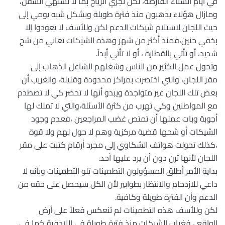
في أيام الشتاء القارصة، لكن تجري الرياح بما لا تشتهي السفن،
ومازال هؤلاء يذهبون منذ فترة طويلة وبشكل شبه يومي إلى
حيث اللجان لاستلام شيكات الدعم لكن وللأسف لا يعودوا إلا
بخفي حنين،فمنذ أكثر من شهر وهذه الشيكات تعاني من شح
شديد، أو تأتي بالقطارة ، أو لا تأتي أبداً.
وتحول عمل الكثير من الناس وشغلهم الشاغل الذهاب إلى
مقر اللجان، والتي اختصرت بمراكز محدودة وقليلة، والغريب أن
بعض تلك اللجان غير متواجدة ويبدو أنها لا تحضر كي لا تصطدم
مع المواطنين وكي تهرب من كثرة الأسئلة،والتي لا تملك لها
أجوبة وبات عملها أن تمتص غضب المراجعين ،فعدم وجود
الشيكات أو شحها قضية مركزية وهم لا حول لهم ولا قوة
،كذلك تحولت هواتف الشكاوي إلى مجرد أرقام كتبت على مقر
اللجان لأنها ترن دون أن يرد عليها أحد.
بداية الأمر أطلق المسؤولون التطمينات تلو التطمينات وبأنه لا
داعي للازدحام والانتظار بطوابير لأن الكل سيحصل على حقه من
الدعم وأن الفترة طويلة وكافية.
لكن وللأسف هذه التطمينات لم تنعكس فعلاً على أرض
الواقع ، فغياب الشيكات منذ فترة طويلة في اللاذقية كما في