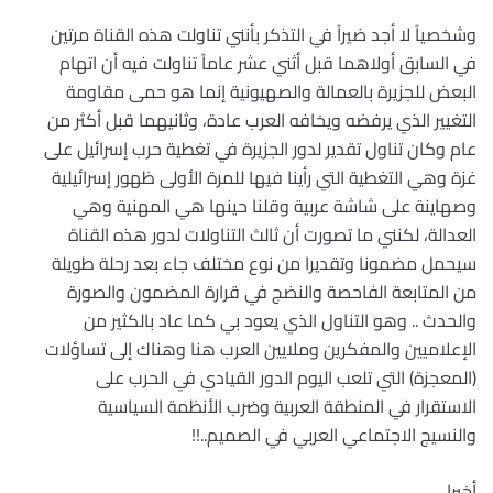
وشخصياً لا أجد ضيراً في التذكر بأنني تناولت هذه القناة مرتين
في السابق أولاهما قبل أثني عشر عاماً تناولت فيه أن اتهام
البعض للجزيرة بالعمالة والصهيونية إنما هو حمى مقاومة
التغيير الذي يرفضه ويخافه العرب عادة، وثانيهما قبل أكثر من
عام وكان تناول تقدير لدور الجزيرة في تغطية حرب إسرائيل على
غزة وهي التغطية التي رأينا فيها للمرة الأولى ظهور إسرائيلية
وصهاينة على شاشة عربية وقلنا حينها هي المهنية وهي
العدالة، لكنني ما تصورت أن ثالث التناولات لدور هذه القناة
سيحمل مضمونا وتقديرا من نوع مختلف جاء بعد رحلة طويلة
من المتابعة الفاحصة والنضج في قرارة المضمون والصورة
والحدث .. وهو التناول الذي يعود بي كما عاد بالكثير من
الإعلاميين والمفكرين وملايين العرب هنا وهناك إلى تساؤلات
(المعجزة) التي تلعب اليوم الدور القيادي في الحرب على
الاستقرار في المنطقة العربية وضرب الأنظمة السياسية
والنسيج الاجتماعي العربي في الصميم..!!
أخيرا