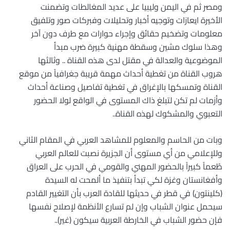
ومصر ثم في اليمن وليبيا على عديد المغالطات وتضمنت
الأخيرة ايعازات وتوجيه أخبار وتحليلات وفبركات صور وتلفيق
معلومات وتضخيم حقائق وإجراء حوارات مع طرف دون آخر
وهذا سلوك مشين وسقطة مهنية كبيرة ضرب مبدأ
الموضوعية والعدالة في مقتل لدى هذه القناة .. وثالثها
هروب القناة من تغطية أحداث مهمة قريبة جغرافياً من موقع
القناة وتمسكها بالإغراق في تغطية تفاصيل وصناعة أحداث
وأزمات لم تكن لتبلغ ذاك المستوى في الواقع لولا الحضور
التعبوي والمشكوك لهذه القناة..
وبات من الحاسم والمعلوم للمشاهد العربي في المقام الثاني
وللإعلامي من أي مستوى أن الجزيرة نصبت للعالم العربي
طُعماً كبيراً بالحضور المهني والقومي في الحرب على العراق
وأفغانستان وغزة لكي تبدأ بتنفيذ ما ألمحت له السيدة
(كلينتون) في قطر في حديثها للقادة العرب بأن التغيير القادم
سيحمل عنوان الشباب وإن لم تسارع الأنظمة لإصلاح نفسها
فإن حضور الشباب في الخارطة العربية سيكون (غير)..