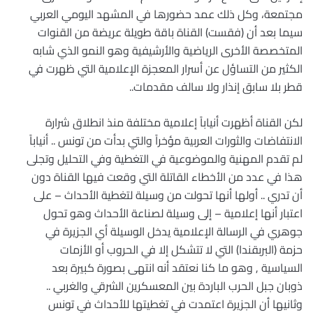
مجتمعة، وكل ذلك عمد حضورها في المشهد اليومي العربي
سيما بعد أن (فقست) القناة باقة طويلة عريضة من القنوات
المتخصصة الأخرى الرياضية والأرشيفية وهو النمو الذي شابه
الكثير من التساؤل عن أسرار المعجزة الإعلامية التي ظهرت في
قطر بلا سابق إنذار ولا سالف مقدمات..
لكن القناة أظهرت أنياباً إعلامية مختلفة منذ انطلاق شرارة
الانتفاضات والثورات العربية مؤخراً والتي بدأت من تونس .. أنياباً
لم تقدم المهنية والموضوعية في التغطية وفي التحليل وتجلى
هذا في عدد من الأخطاء القاتلة التي وقعت فيها القناة دون
أن تدري .. أولها أنها تحولت من وسيلة لتغطية الأحداث – على
اعتبار أنها إعلامية – إلى وسيلة لصناعة الأحداث وهو تحول
جوهري في الرسالة الإعلامية يدخل الوسيلة أي الجزيرة في
حزمة (البربقندا) التي لا تتشكل إلا في الحروب أو الأزمات
السياسية , وهو ما كنا نعتقد أنه انتهى بصورة كبيرة بعد
ذوبان جبل الحرب الباردة بين المعسكرين الشرقي والغربي ..
وثانيها أن الجزيرة اعتمدت في تغطيتها للأحداث في تونس