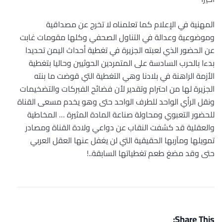
المهنية في الإعلام كما تعلمناه لا تخرج عن مصداقية
وموضوعية وعدالة في التناول الصحفي وكلها مقومات غابت
عن الحضور الذي لعبته الجزيرة في تغطية أحداث اليمن تحديدا
بدءا بالحرب السادسة على المتمردين الحوثيين وحاليا بتغطية
الأزمة الراهنة في بلادنا وهي التغطية التي قوضت ما بنته
الجزيرة لها من احترام وتقدير لأن فضائح الفبركات والتضخيمات
ونقل الرأي الواحد للطرف الواحد حتى وهو يخدم مسعى القناة
للحضور التعبوي ومحاولة صناعة المادة المثيرة … المخاطية
والعقلية قد كشفت النقاب عن دواعي ولادة القناة ومصادر
تمويلها ومآربها الحقيقية التي لن يغفل عنها العقل العربي
حتى وقد مضغ طعم تغطياتها السابقة..!
Share This: