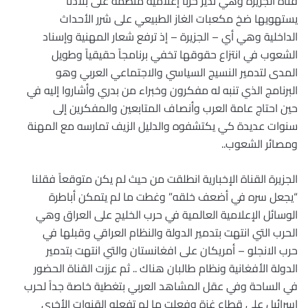
قناة الجزيرة وهي تدير حرباً إعلامية منظمة على بلادنا
يستهويها ضخ مكعبات الغاز الطبيعي على شرر الأحداث
الداخلية وهي أي – الجزيرة – إذ ترفع شعار المهنية وإسناد
الشعوب في انتزاع حقوقها تخفي برنامجاً حقيقياً وطويل
المدى لتدمير النسيج السياسي والاجتماعي العربي وهو
البرنامج الذي تنبه له مفكرون وخبراء من بدري وأشاروا إليه في
حين احتاج عامة العرب وأنصاف المتابعين والمفكرين إلى
سنوات عديدة كي يكتشفوه والدليل الزيف تمارسه مع المهنة
ومصائر الشعوب..
الجزيرة القناة الإخبارية انطلقت من حيث لم يكن متوقعاً فقلنا
“يجعل سره في أضعف خلقه” وغطت ما لم يتمكن أباطرة
الوسائل الإعلامية العالمية في حرب الخليج على العراق وهي
الحرب التي انتهت بتدمير الدولة والنظام العراقي وقبلها في
حرب الانجلو – أمريكان على افغانستان والتي انتهت بتدمير
الدولة الأفغانية ونظام طالبان هناك .. ثم عززت القناة الحضور
في الساحة وفي عقل المشاهد العربي بتغطية خاصة جداً لحرب
إسرائيل على قطاع غزة وفعلت ما لم تفعله القنوات الأخرى