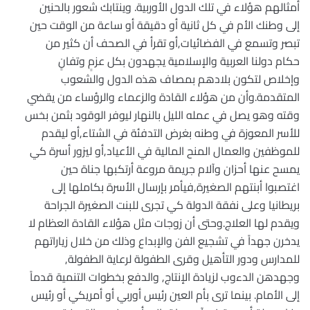
أمثالهم هؤلاء في تلك الدول الأوربية. وينتابك شعور بالحنين
إلى وطنك الأم في كل ثانية أو دقيقة أو ساعة من الوقت حين
تبصر وتسمع في الفضائيات,أو تقرأ في الصحف أن كثير من
حكام دولنا العربية والإسلامية يجهدون بكل عزمٍ وتفانٍ
وإخلاص لتكون بلادهم بمصاف هذه الدول والشعوب
المتقدمة.وأن من هؤلاء القادة والزعماء والرؤساء من يقضي
وقته وهو يصل في عمله الليل بالنهار ليوفر الوقود بثمن بخس
للأسر المعوزة في وطنه بغرض التدفئة في الشتاء,أو ليقدم
للموظفين والعمال المنح المالية في الأعياد,أو ليزور أسرة كي
يمسح عنها أحزان وآلام جريمة مروعة أرتكبها جناة حين
اغتصبوا أبنتهم الصغيرة,فيأمر بإرسال الأسرة بكاملها إلى
بريطانيا وعلى نفقة الدولة كي تجرى للبنت الصغيرة الجراحة
ويقدم لها العلاج.وحتى أن زوجات مثل هؤلاء القادة العظام لا
يدخرن جهداً في تشجيع الفن والإبداع وذلك من خلال زياراتهم
للمدارس ودور التأهيل وقرى الطفولة لرعاية الطفولة,
وجهدهن الدءوب لزيادة الإنتاج, والدفع بخطوات التنمية قدماً
إلى الأمام. بينما ترى بأم العين رئيس أوربي أو أمريكي أو رئيس