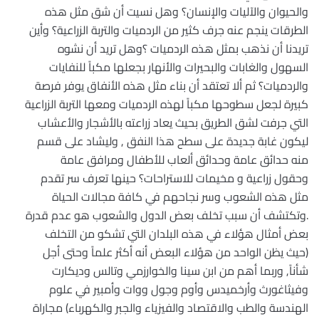
والحيوان والآليات والإنسان؟ وهل نسيت أن شق مثل هذه
الطرقات ينجم عنه جرف كثير من الردميات والتربة الزراعية؟ وأين
تريدنا أن نذهب بمثل هذه الردميات ؟وهل تريد أن نشوه
السهول والغابات والبحيرات والأنهار بجعلها مكباً للنفايات
والردميات؟ ثم ألا تعتقد أن بناء مثل هذه الأنفاق يوفر فرصة
كبيرة لجعل سطوحها مكباً لهذه الردميات ومعها التربة الزراعية
التي جرفت لشق الطريق بحيث يعاد زراعته بالأشجار والأعشاب
ليكون غابة جديدة على سطح هذا النفق , وليشاد على قسم
منه حدائق عامة وحدائق ألعاب للأطفال ومرافق عامة
وحقول زراعية و مخيمات للاستراحات؟ حينها تعرف سر تقدم
مثل هذه الشعوب وسر نجاحهم في كافة مجالات الحياة
.وتكتشف أن سبب تخلف بعض الدول والشعوب هو عدم قدرة
بعض أمثال هؤلاء في هذه البلدان التي تشكو من التخلف
(حيث يظن الواحد من هؤلاء البعض أنه أكثر علماً وحتى أجل
شأناً, وربما أهم من ابن سينا والخوارزمي وتالس وديكارت
وفيثاغورث وأرخميدس وأوم وجول ووات وأمبير في علوم
الهندسة والطب والاقتصاد والفيزياء والجبر والكهرباء) مجاراة