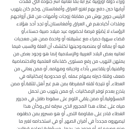
وزراء دولة أوروبية غير آبه بما تعانيه أسر جنوده التي فقدت
أربابها حين دفع بهم لغزو العراق وأفغانستان ,وكم كان يتهرب
الرئيس جورج بوش من مقابلة زوجات وأمهات من قتل أزواجهم
وفلذات أكبادهم في العراق وأفغانستان,أو تجد أحد هؤلاء
الرؤساء لا يُضَيّع فرصة لحضوره عيد ميلاد صبية حسناء,أو
قضاء سهرة حمراء مع عشيقته أو واحدة ممن هن معجبات
فيه أو بماله أو بمنصبه.وحينها تكتشف أن العلة والسبب فيما
تعانيه بعض البلاد العربية والإسلامية إنما هو وجود بعض من
يمتهن التهرب من رفع مستوى كفاءاته العلمية والاختصاصية
والفنية,أو يتقاعس بأداء واجباته ومهامه, أو ممن يعاني من
ضعف وقلة خبرته بمهام عمله ,أو محدودية إمكانياته في
العطاء, أو نتيجة ثقته المفرطة بمن هم غير أهل للثقة,أو ممن
يتذرع بعدم توفر الإمكانيات ,أو ممن يتهرب من تحمل
المسؤولية,أو ممن يلقي اللوم على سقوط طفل في مجرور
مياه على غطاء هذا المجرور الذي سرقه لص,وكأن هذا
الغطاء قادر على مقاومة اللص, أو هو مسرور بمن خطفوه
ليصهروه مجدداً في أفران الصهر, أو في استخدامه لغير ما
صنع وصمم له .أو وجود من يحمل مسؤولية تصادم قطارين