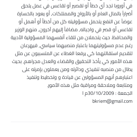
في أوروبا تجد أي خطأ أو تقصير أو تقاعس في عمل يلحق
أضراراً بالمال العام أو بالأرواح والممتلكات, أو يعود بالخسارة
عوضاً عن النفع يتحمل مسؤوليته كل من أخطأ أو أهمل أو
تقاعس أو قصر في واجباته, مضافاً إليهم آخرون, منهم الوزير
والمحافظ. حيث يتحملان من تلقاء أنفسهما المسؤولية الأدبية
رغم عدم مسؤوليتهما باعتبار منصبهما سياسي, فيهرعان
لتقديم استقالتهما كي يرفعا الغطاء عن المتسببون عن مثل
هذه الأمور كي يأخذ التحقيق والقضاء والعدل مجراهم, بحيث
يطال من منصبه تنفيذي ودائرته ومن يعملون بإمرته على
اعتبارهم أنهم المسؤولين عن قيادة و وتخطيط وتنفيذ
ومتابعة وملاحقة ومراقبة مثل هذه الأمور.
الجمعة : 30/10/2009م ا
bkriem@gmail.com