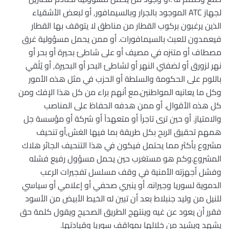
لجهاز ATC الموجود بالجرار وبالسيمافور, أو لبعض الأشقياء
الذين يرغبون بركوب القطار من مناطق لا يتوقف بها القطار
فيعمدون للعبث بالسيمافورات. أو ممن يحمل مسؤولية غرق
مصطاف أو متنزه في مصيف أو على شاطئ بحيرة أو بحر أو
نهر لزورق أو لضفتي النهر أو لشاطئ البحر أو البحيرة, أو يُلْقي
باللوم على الحكومة والسلطة أو الحزب في مثل هذه الأمور
وكل ما يعانيه المواطنين.مع أنهم براء من كل هذا الإفك ومن
كل هذه الأقوال. أو ممن هدفه الحفاظ على المناصب
والامتياز. أو حين ترى تاجراً أو متعهداً أو شركة أو مؤسسة جل
همهم تحقيق الربح بكل طريقة بما فيها الغش,أو تنحيف
مشروع بأكثر مما يحتمل فيكون في هذا التنحيف الجائر هلاك
المشروع.وكم هو مستغرب حين يحمل مسؤول رفيع فشله
وفشل أجهزته الأمنية في وقف مسلسل تفجيرات الرعب
الدموية لسوريا وجيرانه. أو ينبري صحفي أو إعلامي أو سياسي
للنيل من وليد جنبلاط بعد أن تبين له الخيط الأبيض من الأسود
فقرر أن يعود عن غيه وينتهج الطريق الصحيح ويقول كلمة حق
يشهد ويشيد من خلالها بمواقف سوريا وقيادتها.