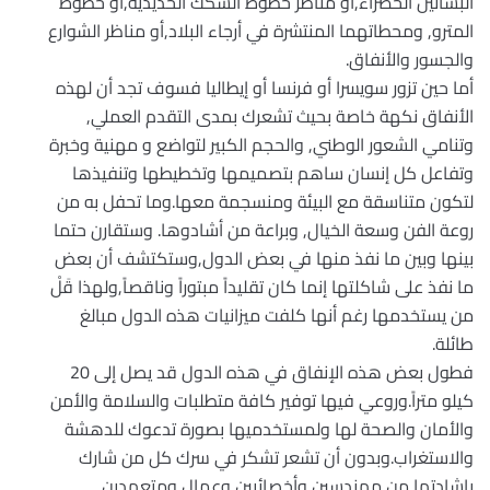
البساتين الخضراء,أو مناظر خطوط السكك الحديدية,أو خطوط
المترو, ومحطاتهما المنتشرة في أرجاء البلاد,أو مناظر الشوارع
والجسور والأنفاق.
أما حين تزور سويسرا أو فرنسا أو إيطاليا فسوف تجد أن لهذه
الأنفاق نكهة خاصة بحيث تشعرك بمدى التقدم العملي,
وتنامي الشعور الوطني, والحجم الكبير لتواضع و مهنية وخبرة
وتفاعل كل إنسان ساهم بتصميمها وتخطيطها وتنفيذها
لتكون متناسقة مع البيئة ومنسجمة معها.وما تحفل به من
روعة الفن وسعة الخيال, وبراعة من أشادوها. وستقارن حتما
بينها وبين ما نفذ منها في بعض الدول,وستكتشف أن بعض
ما نفذ على شاكلتها إنما كان تقليداً مبتوراً وناقصاً,ولهذا قَلْ
من يستخدمها رغم أنها كلفت ميزانيات هذه الدول مبالغ
طائلة.
فطول بعض هذه الإنفاق في هذه الدول قد يصل إلى 20
كيلو متراً.وروعي فيها توفير كافة متطلبات والسلامة والأمن
والأمان والصحة لها ولمستخدميها بصورة تدعوك للدهشة
والاستغراب.وبدون أن تشعر تشكر في سرك كل من شارك
بإشادتها من مهندسين وأخصائيين وعمال ومتعهدين