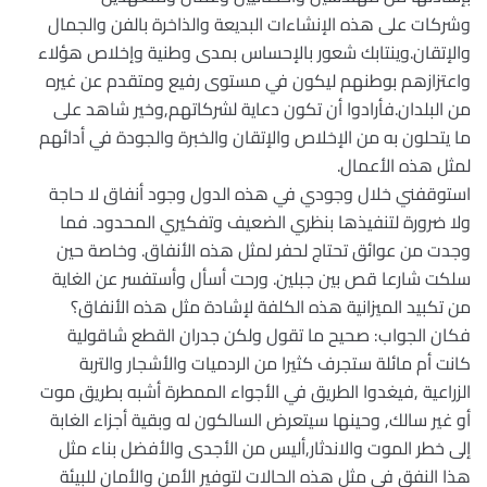
وشركات على هذه الإنشاءات البديعة والذاخرة بالفن والجمال
والإتقان.وينتابك شعور بالإحساس بمدى وطنية وإخلاص هؤلاء
واعتزازهم بوطنهم ليكون في مستوى رفيع ومتقدم عن غيره
من البلدان.فأرادوا أن تكون دعاية لشركاتهم,وخير شاهد على
ما يتحلون به من الإخلاص والإتقان والخبرة والجودة في أدائهم
لمثل هذه الأعمال.
استوقفني خلال وجودي في هذه الدول وجود أنفاق لا حاجة
ولا ضرورة لتنفيذها بنظري الضعيف وتفكيري المحدود. فما
وجدت من عوائق تحتاج لحفر لمثل هذه الأنفاق. وخاصة حين
سلكت شارعا قص بين جبلين. ورحت أسأل وأستفسر عن الغاية
من تكبيد الميزانية هذه الكلفة لإشادة مثل هذه الأنفاق؟
فكان الجواب: صحيح ما تقول ولكن جدران القطع شاقولية
كانت أم مائلة ستجرف كثيرا من الردميات والأشجار والتربة
الزراعية ,فيغدوا الطريق في الأجواء الممطرة أشبه بطريق موت
أو غير سالك, وحينها سيتعرض السالكون له وبقية أجزاء الغابة
إلى خطر الموت والاندثار,أليس من الأجدى والأفضل بناء مثل
هذا النفق في مثل هذه الحالات لتوفير الأمن والأمان للبيئة