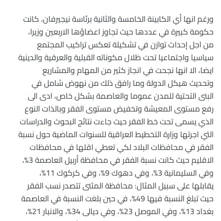
ورغم انها أي الكابينة الخامسة والثانية برئاسة نيجيرفان، كانت
حكومة كبيرة في عددها حيث تجاوز اعضاؤها الاربعين وزيرا،
من اجل إحداث توازن في تشكيلة تعكس تراكيب المجتمع
سياسيا واجتماعيا تحت ظلال مكوناته القبلية والعرقية والدينية
ايضا، الا انها نجحت في انجاز كثير من المهام والمشاريع
وتحديث هيكل الدولة وما رافق ذلك من نهوض شامل في
البنى التحتية للمدن عموما والعاصمة بشكل خاص، ادى الى
رفع مستوى المعيشة وتخفيض مستوى الفقر وبالذات النوع
الذي يسمى تحت خط الفقر حيث جاءت نتائج البحوث والدراسات
التي اجرتها وزارة التخطيط العراقية للسنوات الماضية حول نسبة
الفقر في محافظات البلاد لكي تعطي اقلها في محافظات
الاقليم حيث كانت نسبة الفقر في محافظة أربيل العاصمة 3%،
وفي السليمانية 3%، وفي دهوك 9%، وفي كركوك 11%،
يقابلها على سبيل المثال: محافظة المثنى تتصدر نسب الفقر
حيث تبلغ النسبة فيها 49%، في حين بلغت النسبة في العاصمة
بغداد 13%، وفي الموصل 23%، وفي ديالى 34%، والانبار 21%،