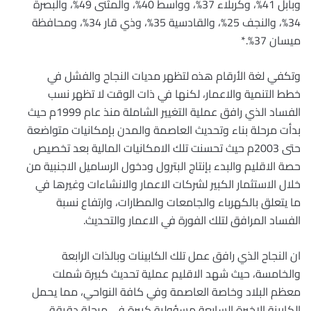
وبابل 41%، وكربلاء 37%، وواسط 40%، والمثنى 49%، والبصرة
34%، والنجف 25%، والقادسية 35%، وذي قار 34%، ومحافظة
ميسان 37%.*
وتكفي لغة الأرقام هذه لتظهر مديات النجاح والفشل في
خطط التنمية والاعمار، لكنها في ذات الوقت لا تظهر نسب
الفساد الذي رافق عملية التغيير الشاملة منذ عام 1999م حيث
بدأت مرحلة بناء وتحديث العاصمة والمدن بإمكانيات متواضعة
حتى 2003م حيث تحسنت تلك الامكانيات المالية بعد تخصيص
حصة الاقليم والبدء بإنتاج البترول ودخول الرساميل الاجنبية من
خلال الاستثمار الكبير لشركات الاعمار والانشاءات وغيرها في
ما يتعلق بالكهرباء والجامعات والمطارات، وارتفاع نسبة
الفساد المرافق لتلك الفورة في الاعمار والتحديث.
ان النجاح الذي رافق عمل تلك الكابينات وبالذات الرابعة
والخامسة، حيث شهد الاقليم عملية تحديث كبيرة شملت
معظم البلاد وخاصة العاصمة وفي كافة النواحي، مما يحمل
الكابينة الاخيرة السابعة مسؤولية كبيرة في مرحلة دقيقة