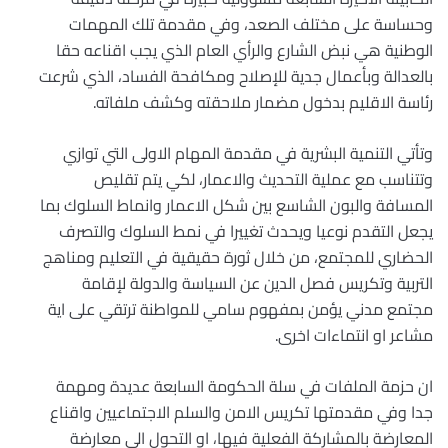
وحساسة على مختلف الصعد، وفي مقدمة تلك المهمات
الوطنية هي نبض الشارع والرأي العام الذي يجب اقناعه حقا
بالعدالة وبأعمال جدية للإصلاح ومكافحة الفساد، الذي شرعت
رئاسة الاقليم بدخول مضمار ملاحقته وكشف ملفاته.
وتأتي التنمية البشرية في مقدمة المهام الاولى التي توازي
وتتناسب مع عملية التحديث والاعمار، لكي يتم تقليص
المسافة والبون الشاسع بين شكل الاعمار وانماط السلوك بما
يجعل التقدم نوعيا ويحدث تغييرا في نمط السلوك والتصرف
الحضاري للمجتمع، من خلال ثورة حقيقية في التعليم ومناهج
التربية وتكريس فصل الدين عن السياسة والدولة لإقامة
مجتمع مدني يؤمن بمفهوم سامي للمواطنة ترتقي على اية
مشاعر او انتماءات اخرى.
ان حزمة الملفات في سلة الحكومة السابعة عديدة ومهمة
جدا وفي مقدمتها تكريس الامن والسلم الاجتماعيين واقناع
المعارضة بالمشاركة الفعلية فيها، او التحول الى معارضة