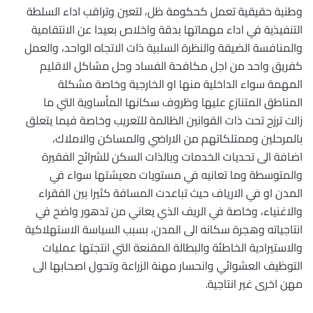
وطنية حقيقية تعمل كحكومة ظل، لتعين وتراقب اداء السلطة
التنفيذية في اداء مهماتها بدقة واخلاص بعيدا عن الانتقامية
والمنافسة الضيقة والنظرة السلبية ذات الاتجاه الواحد، والعمل
كفريق واحد من اجل مكافحة الفساد وحل مشاكل الاقليم
المهمة سواء الداخلية منها او الخارجية وخاصة مشكلة
المناطق المتنازع عليها وظروف سكانها المأساوية التي ما
زالت ترزح تحت ذات القوانين الظالمة للتعريب وخاصة فيما يتعلق
بالمرحلين وممتلكاتهم من الاراضي والمساكن والاملاك،
اضافة الى تحديات الخدمات وبالذات السكن للشرائح الفقيرة
والمتوسطة وما تعانيه في مستويات معيشتها سواء في
المدن او في الارياف حيث تباعدت المسافة كثيرا بين الفقراء
والاغنياء، وخاصة في الريف الذي يعاني من تدهور واضح في
انتاجياته وهجرة سكانه الى المدن، بسبب السياسة الاستهلاكية
والاستيرادية الخاطئة والبطالة المقنعة التي انتجتها عمليات
التوظيف العشوائي وانحسار مهنة الزراعة وتحول اصحابها الى
مهن اخرى غير انتاجية.