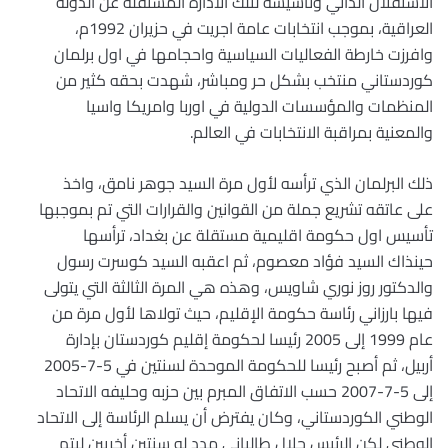
الاستقلال الذاتي وتأسيسه لتلك الادارة المستقلة عن الدولة
العراقية، بموجب انتخابات عامة اجريت في حزيران 1992م،
وافرزت خارطة الفعاليات السياسية واحجامها في اول برلمان
كوردستاني منتخب بشكل حر ومباشر، شهدت بحقه كثير من
المنظمات والمؤسسات الدولية في اوربا وامريكا واسيا
والمعنية بمراقبة الانتخابات في العالم.
ذلك البرلمان الذي ترأسه لأول مرة السيد جوهر نامق، واخذ
على عاتقه تشريع جملة من القوانين والقرارات التي تم بموجبها
تأسيس اول حكومة اقليمية مستقلة عن بغداد، ترأسها
حينذاك السيد فؤاد معصوم، ثم اعقبه السيد كوسرت رسول
والدكتور روز نوري شاويس، وهذه هي المرة الثالثة التي يتولى
فيها بارزاني رئاسة حكومة الإقليم، حيث تولاها لأول مرة من
عام 1999 إلى 2005 رئيسا لحكومة إقليم كوردستان بإدارة
أربيل، ثم أصبح رئيسا للحكومة الموحدة لسنتين في 5-7-2005
إلى 5-7-2007 حسب الاتفاق المبرم بين حزبه وحليفه الاتحاد
الوطني الكوردستاني، وكان يفترض أن يسلم الرئاسة إلى الاتحاد
الوطني لكن الرئيس جلال طالباني مدد له سنتين أخريين ليتم