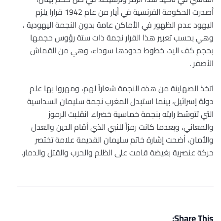
أصدرت الحكومة الفرنسية في أيار من عام 1942 قرارا يلزم
اليهود عدم الظهور في الأماكن عامة بدون النجمة اليهودية ،
وهي بحسب تعبير هذا القرار نجمة ذات ستة رؤوس حجمها
بحجم كف اليد، خطوط حدودها سوداء، وهي من القماش
الأصفر .
اتخذ الصهاينة من هذه النجمة شعاراً لهم، ومهروا بها علم
دولة إسرائيل، بينما استبدل المغرب نجمة سليمان السداسية
التي تتوسّط رايته بنجمة خماسية خضراء. انقلبت الرموز
والمعاني، وبعدما كانت رمزاً للنبي الذي أقام الدين والعدل
والأمان، أضحت إشارة خاتم سليمان القديمة علامة تختصر
حركة عنصرية بغيضة قامت على الظلم والحرب والقتل والدمار.
Share This: