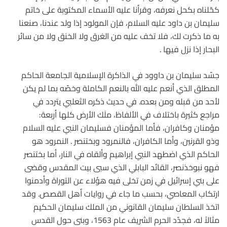
كحّلناه بكحل نعرفه، وقرأنا عليه الأسماء المكتوبة على خاتم
سليمان بن داود عليه السلام، فإن المولود إذا ولد عندنا، صنعنا
به ما ذكرت لك، فلا تخف عليه من الغرق ولا الخنق ولا من سائر
البحار إذا نزل فيها .
جسّد سليمان بن داوود في الذاكرة الإسلامية الجامعة الحاكم
المطلق الذي أنعم عليه الله بالنعم الكاملة وخصّه بما لم يكن
لأحد من قبله ومن بعده. في حديث ذكره الثعلبي يتردد في
مراجع كثيرة باختلاف في الألفاظ، ملَك الأرض كلها أربعة:
مؤمنان وكافران، فأما المؤمنان فسليمان النبي عليه السلام
وذو القرنين، وأما الكافران، فالنمرود وبختنصر . النمرود هو
الحاكم الذي اضطهد النبي إبراهيم وألقاه في النار، أما بختنصر
فهو نبوخذنصر، القائد البابلي الذي سبى بيت المقدس وقضى
على بني إسرائيل في زمن تخلى فيه هؤلاء عن التوراة وأدمنوا
ارتكاب المعاصي، بحسب ما جاء في روايات أهل القصص. وقد
اتخذ السلطان سليمان القانوني من الملك سليمان الحكيم
مثالاً له، فجدّد الحرم الشريف عام 1563، وبنى حول القدس