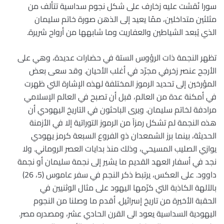
سورا نُقشت عليه زخارف على شكل نجوم سداسية تتألف من
مثلثين متداخلين، ممّا يعيد إلى الذهن صورة خاتم سليمان
الذي يُبعد الشياطين والعفاريت وما شابهها من أرواح شريرة.
تظهر النجمة ذات الرؤوس الستة في حضارات عديدة، وهي على
الأرجح عنصر زخرفي مجرّد في أغلب الأحيان. وقد سعى بعض
المؤرخين إلى تحديد الرموز المختلفة لهذه الإشارة التي ظهرت
في أمكنة عدة من العالم، قبل أن تصبح في العالم الإسلامي
مرادفة لخاتم سليمان. ويرى الباحثون في التاريخ اليهودي أن
هذه النجمة لم تشكل رمزاً من الرموز التوراتية إلا في الأزمنة
الحديثة، بينما برز الشمعدان ذو الفروع السبعة كرمز يهودي
يوازي الصليب المسيحي، وذلك منذ بدايات العصر الروماني. ولا
نجد في أسفار العهد القديم ما يشير إلى نجمة سليمان أو نجمة
داوود. على العكس، يرتبط ذكر النجم في سفر عاموس (5، 26)
بالآلهة الكاذبة التي كرّمها اليهود على مثال الوثنيين في
الحقبة الأخيرة من تاريخ إسرائيل. أقدم ما وصلنا من النجوم
اليهودية السداسية يعود الى القرن الحادي عشر، ومصدره مصر.