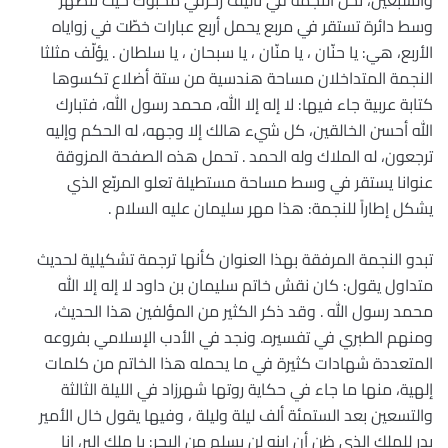
والسبعين، تحل النجمة في تأليف زخرفي محبوك حيث تنصهر
وسط دائرة تستقر في مربع يحمل أربع عبارات خطّت في زواياه
الأربع، هي: يا حنّان ، يا منّان ، يا سبحان ، يا سلطان . يؤلّف مثلثا
النجمة المتداخلان مساحة هندسية من ستة أضلاع تكسوها
كتابة عربية جاء فيها: لا إله إلا الله، محمد رسول الله، فتبارك
الله أحسن الخالقين، كل شيء هالك إلا وجهه، له الحكم وإليه
ترجعون، له الملاك وله الحمد . تحمل هذه الصفحة المزوقة
عنوانا يستقر في وسط مساحة مستطيلة تعلو المربّع الذي
يشكل إطاراً للنجمة: هذا مهر سليمان عليه السلام .
تبدو النجمة المرفقة بهذا العنوان كأنها ترجمة تشكيلية لحديث
متداول يقول: كان نقش خاتم سليمان بن داود لا إله إلا الله
محمد رسول الله . وقد ذكر الكثير من المؤلفين هذا الحديث،
ومنهم الطبري في تفسيره. ونجد في الأدب الإسلامي بفروعه
المتعددة شهادات كثيرة في ما يحمله هذا الخاتم من كلمات
إلهية، منها ما جاء في حكاية روتها شهرزاد في الليلة الثالثة
والتسعين بعد الستمئة ألف ليلة وليلة ، وفيها يقول خال الأمير
بدر للملك الذي ظن أن ابنه لن يسلم من البحر: يا ملك البر، إنا