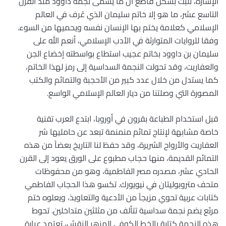
الإشارة، تُثبت بشكل قاطع أن ما يسمّى نجمة داوود منذ القرن
التاسع عشر، ما هو إلا خاتم سليمان الذي عُرف في العالم
الإسلامي كعلامة يختم بها الإنسان نفسه ويحميها من السوء.
وفقا للروايات المتوارثة في الأدب الإسلامي، أنعم الله على
سليمان بن داوود بخاتم عجيب استطاع بواسطته إخضاع الجن
والعفاريت، وقد تحولت النجمة السداسية إلى رمز لهذا الخاتم،
كما يستدل من خلال عدد كبير من الأحجبة والتمائم والكتب
المصورة التي وصلتنا من ديار العالم الإسلامي الواسع.
قبل استخدام الطباعة بقرون في أوروبا، ابتدع العرب تقنية
خاصة مشابهة لإنتاج تمائم منمنمة تبعد عن حامليها شر
العفاريت والأرواح الشريرة، وقد حفظ لنا التاريخ بعضاً من هذه
التمائم القديمة، منها حجاب مطبوع على الورق يعود إلى القرن
الحادي عشر، مصدره مصر الفاطمية، وهو من محفوظات
متحف متروبوليتان في نيويورك. تكسو هذا الحجاب الفاطمي
كتابات عربية تحوي مزيجاً من الأدعية والتعاويذ، ويعلوه ختم
مربّع يضم نجمة سداسية تتألف من مثلثين متداخلين. تحوط
هذه النجمة كتابة بالخط الكوفي المزهر النقش، تعتمد عبارة