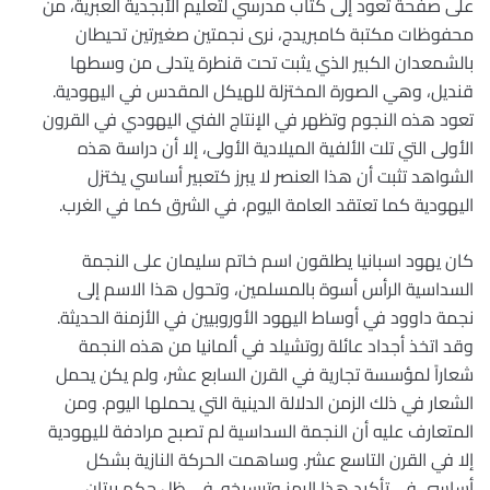
على صفحة تعود إلى كتاب مدرسي لتعليم الأبجدية العبرية، من
محفوظات مكتبة كامبريدج، نرى نجمتين صغيرتين تحيطان
بالشمعدان الكبير الذي يثبت تحت قنطرة يتدلى من وسطها
قنديل، وهي الصورة المختزلة للهيكل المقدس في اليهودية.
تعود هذه النجوم وتظهر في الإنتاج الفني اليهودي في القرون
الأولى التي تلت الألفية الميلادية الأولى، إلا أن دراسة هذه
الشواهد تثبت أن هذا العنصر لا يبرز كتعبير أساسي يختزل
اليهودية كما تعتقد العامة اليوم، في الشرق كما في الغرب.
كان يهود اسبانيا يطلقون اسم خاتم سليمان على النجمة
السداسية الرأس أسوة بالمسلمين، وتحول هذا الاسم إلى
نجمة داوود في أوساط اليهود الأوروبيين في الأزمنة الحديثة.
وقد اتخذ أجداد عائلة روتشيلد في ألمانيا من هذه النجمة
شعاراً لمؤسسة تجارية في القرن السابع عشر، ولم يكن يحمل
الشعار في ذلك الزمن الدلالة الدينية التي يحملها اليوم. ومن
المتعارف عليه أن النجمة السداسية لم تصبح مرادفة لليهودية
إلا في القرن التاسع عشر. وساهمت الحركة النازية بشكل
أساسي في تأكيد هذا الرمز وترسيخه. في ظل حكم بيتان،