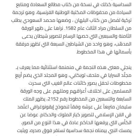
السداسية كذلك في نسخة من كتاب مطالع السعادة ومنابع
السيادة من محفوظات المكتبة الوطنية الفرنسية، وهو ترجمة
تركية لفصل من كتاب البلهان ، وضعها محمد السعودي بطلب
من السلطان مراد الثالث عام 1582. نراها على ظهر الورقة
الثامنة والسبعين التي خصها الرسام لتصوير شيطان يدعى
المدهّب، وهو واحد من الشياطين السبعة التي تظهر مرفقة
بأسمائها في هذا المخطوط.
ينجلي معنى هذه النجمة في منمنمة استثنائية مما يعرف بـ
مجلّد السرايا في متحف توبكابي، وهو المجلد الذي يضم أربع
مخطوطات تحفل بصور كائنات عالم الغيب التي سحرت
المسلمين على اختلاف أعراقهم ومللهم. على وجه الورقة
السابعة والتسعين من المخطوط رقم 2152، يظهر الملك
سليمان متربعاً على عرشه وفقاً لنموذج إيقونوغرافي اعتُمد
في الفن الإسلامي لتصوير كبار الملوك والحكام. عوضا عن
الكأس التي يرفعها الحاكم عادة في هذا النوع من الصور،
يمسك النبي بيمناه نجمة سداسية تستقر فوق صدره، ويثبت