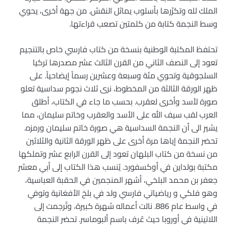
الملك لله وتكرّرها بأسلوب يماثل النقش. من جهة أخرى، يحوي
وسط النجمة كتابة من كلمتين تصعب قراءتها.
تحتفظ المكتبة الوطنية بنسخة من كتاب فارسي خاص بالتنجيم
تعود إلى النصف الثاني من القرن الثالث عشر مصدرها تركيا
السلجوقية وتحوي مئة وسبعة وعشرين رسماً إيضاحياً. على
ظهر الورقة الثالثة من المخطوط، نرى ثلاث نجوم سداسية تعلو
صورة لأسد وأخرى لعقرب. بحسب ما جاء في الكتاب، أطلق
العرب لقب سيف الله على الأسد والعقرب وخاتم سليمان، مما
يشير الى أن النجمة السداسية هي صورة خاتم سليمان ورمزه.
تحضر النجمة إياها مرة أخرى على ظهر الورقة الثانية والثلاثين
من نسخة من كتاب البلهان تعود إلى القرن الرابع عشر وتملكها
مكتبة بولداين في أوكسفورد. يُنسب هذا الكتاب إلى أبي معشر
جعفر بن محمد البلخي، أشهر المنجمين في الحقبة العباسية،
وهو فلكي و رياضياتي فارسي ولد في بلخ الأفغانية وتوفي
في واسط عام 886. نالت أعماله شهرة كبيرة، وتُرجمت إلى
اللاتينية في أوروبا حيث عُرف باسم ألبوماسر. تحضر النجمة