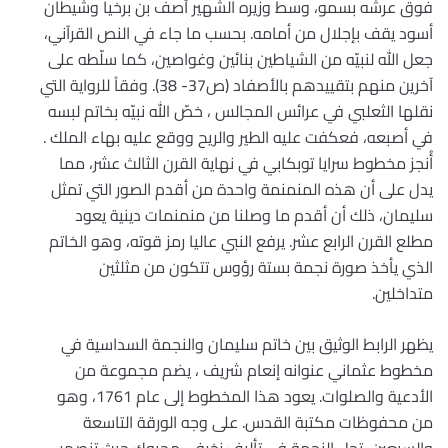
فوق عرشه بسمو، وسط وزيره الشهير آصف بن برخيا وشيطان
أسود يقف بإجلال من أمامه. بحسب ما جاء في النص القرآني،
جعل الله لنبيّه من الشياطين بنائين وغواصين، كما سلّطه على
آخرين منهم بتقييدهم بالأصفاد (ص37- 38). وفقاً للرواية التي
نقلها الثعلبي في عرائس المجالس ، خصّ الله نبيّه بخاتم لبسه
في أصبعه، فعكفت عليه الطير والريح ووقع عليه بهاء الملك .
أُنجز مخطوط سرايا توبكابي في نهاية القرن الثالث عشر، مما
يدل على أن هذه المنمنمة واحدة من أقدم الصور التي تمثل
سليمان، ذلك أن أقدم ما وصلنا من منمنمات دينية يعود
مطلع القرن الرابع عشر. يرفع النبي عاليا رمز قوته، وهو الخاتم
الذي يأخذ صورة نجمة بستة رؤوس تتكون من مثلثين
متداخلين.
يظهر الرابط الوثيق بين خاتم سليمان والنجمة السداسية في
مخطوط عثماني عنوانه إنعام شريف ، يضم مجموعة من
الأدعية والصلوات. يعود هذا المخطوط إلى عام 1761، وهو
من محفوظات مكتبة القدس. على وجه الورقة التاسعة