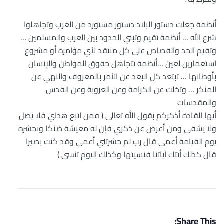
أنظمة جعلت دستور البلاد دستور مستورد من الغرب وتجاهلوا
شرع الله … أنظمة تقيم وتبني الحدود بين العرب والمسلمين …
وتقيم الحد والقصاص على كل منتقد لأي مؤامرة أو مشروع
استعمارين لعين …أنظمة تتجاهل حقوق المواطن والإنسان
بأوطانها … تبتعد كل البعد عن الأمر بالمعروف والنهي عن
المنكر … وتخلت عن الكرامة وعن العروبة وعن القدس
والمقدسات
أيها القادة أذكركم بقول الله تعالى ( فمن اتبع هداي فلا يضل
ولا يشقى ومن أعرض عن ذكري فإن له معيشة ضنكا ونحشره
يوم القيامة أعمى قال رب لم حشرتني أعمى وقد كنت بصيرا
قال كذلك أتتك آياتنا فنسيتها وكذلك اليوم تنسى )
Share This: