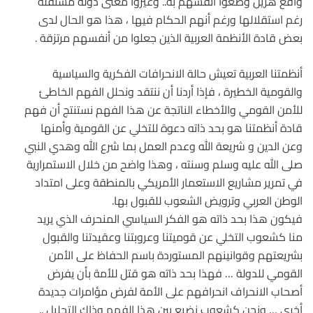
واقع هزيل وضعوا أنفسهم به.. وغيروا معنى دولة مستقلة
رغم استقلالها ورغم أنهم الحكام فيها ، هذا هو الحال لدى
بعض قادة الأنظمة العربية الذين جعلوا من أنفسهم مرتزقة .
أنظمتنا العربية تعيش حالة الانحرافات الفكرية والسياسية
والقومية الخطيرة ، فإذا أردنا أن ننتقد ونحلل الفهم الخاطئ
للأمن القومي والأخطاء الناتجة عن هذا الفهم نستنتج أن فهم
قادة أنظمتنا هو بحد ذاته دعوة للتخلي عن القومية وأمنها
وعن الدين و شريعة الله وعدم العمل بما شرع الله وهدي النبي
صلى الله عليه وسلم وسنته ، وهذا واضح من خلال الاستمرارية
في تمرير مشاريع الاستعمار الأمريكي بالمنطقة وعلى امتداد
الوطن العربي وترويض الشعوب للقبول بها.
فيكون هذا بحد ذاته هو الفكر السياسي المنحرف الذي يريد
منا كشعوب التخلي عن قوميتنا وعروبتنا وعقيدتنا والقبول
بشريعتهم وقوانينهم المستوردة باسم الحفاظ على الأمن
القومي للدولة … فهذا بحد ذاته هو قتل للأمة بأن يفرض
أصحاب الانحراف انحرافهم على الأمة لفرض مؤامرات جديدة
أخرى … ونحن كشعوب نضيع بين هذا الفهم وذاك التحليل ..