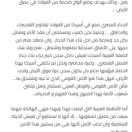
رفح ، وذلك بهدف وضع ألواح ضخمة من الفولاذ في عمق
الأرض …
الجدار المصري صنع في أمريكا من الفولاذ ليقاوم التفجيرات
والاحتراق … وعلينا نحن كعرب ومسلمين أن ننفذ الأمر ونعمل
بكل جد وسرعة من اجل بناء هذا الجدار ، وان تصعّد مصر من
حربها على الأنفاق استجابة لضغوط واشنطن ، نعم وبلا شك
الضفة الغربية أصبحت تعيش داخل سجن كبير جراء بناء جدار
الفصل العنصري ، وغزة محاصرة ولكن لم تكتفي أمريكا بهذا
الحصار فرؤيتها تحتم بان يكون سجن غزة فوق الأرض وتحت
الأرض، فهل هذا هو الأمن القومي الذي ندعيه ونتشدق به…
فأين الأمن القومي والوطن العربي مستباح وهل ترتضي
شعوب الأمة بهذا المنهج وهذا الفهم و الانحراف .
أما الأنظمة العربية التي ارتضت لهذا وبهذا فهي الهالكة مهما
سعت من تضليل لشعوبها… إلا أنها لا تستطيع أن تعيش الحياة
المشرفة وان تجلب الأمن لأنها هي من يستبيح هذا الأمن
وتفرط به .