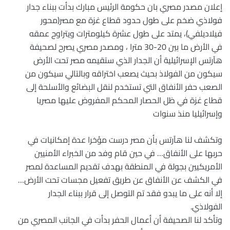
إعلان مصدر مصري بان حكومة الرئيس مبارك بدأت ببناء جدار
فولاذي ضخم على طول حدود قطاع غزة مع مصر(محور
فيلاديلفي)، يمتد على طول عشرة كيلومترات ويتراوح عمقه
في الأرض ما بين 20-30 مترا ، ومصدر مصري يصرح لصحيفة
هآرتس الإسرائيلية أن الجدار الذي ستقيمه مصر تحت الأرض
سيكون من الفولاذ بحيث يصعب اختراقه وبالتالي سيكون من
الصعب حفر الأنفاق التي تستخدم لنقل البضائع والأسلحة إلى
قطاع غزة في ظل الحصار المحكم المفروض عليها مصريا
وإسرائيليا منذ سنوات
وتكشف لنا هآرتس بأن مصر درست مؤخرا عدة إمكانيات في
حربها على الأنفاق… في حين قام وفد من الخبراء الأمنيين
الأمريكيين بجولة في المنطقة بهدف تقديم المساعدة لمصر
في الكشف عن الأنفاق عن طريق تفعيل مجسات تحت الأرض…
إلا أنه على ما يبدو فقد تم التوصل إلى قرار ببناء الجدار
الفولاذي.
وتأكد لنا الصحيفة أن أعمال الحفر بدأت في الجانب المصري من