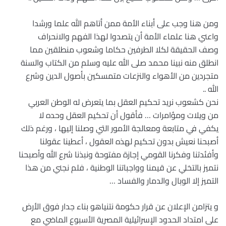
ومن هنا وجب على أبناء الأمة ممن أتاهم الله علما ورشدا
واعني هنا علماء الأمة أن يتصدوا لهذا الفهم والانحراف
وصف الحقيقة لكلا الطرفين حكاما وشعوب منطلقين مما
انطلق منه نبينا محمد صلى الله عليه وسلم من الكتاب والسنة
متجردين من الأهواء والنزعات متمسكين بأصول الدين وشرع
الله ..
نحن كشعوب نريد تحكيم العقل بما يتعرض له الوطن العربي
من ويلات ومؤامرات … فأقول أن تحكيم العقل وحده لا
يكفي في متابعة ومعالجة الأمور التي وصلنا إليها ، ورغم ذلك
أصبحنا نعيش بدون تحكيم لهذه العقول ، أعطينا عقولنا
وأفئدتنا وفكرنا القومي إجازة مفتوحة ونبذنا شرع الله وأصبحنا
نتميز بالتخلي عن قيمنا وواجباتنا الوطنية ، فلم نجني من هذا
التميز إلا الوبال والدمار والفساد …
و يتزامن الإعلان عن قرار حكومة نتنياهو بناء جدار فوق الأرض
على امتداد الحدود الإسرائيلية المصرية الأسبوع الماضي مع