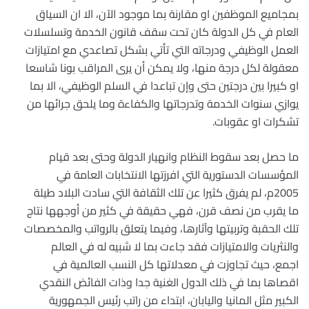
بمجاميع الموظفين او مقارنة بما موجود الآن، الا ان السياق
العام في كل الدولة كان تحت سقف قانون الخدمة وتسلسلات
العمل الوظيفي ودرجاته التي تأتي بشكل تصاعدي مع امتيازات
معقولة لكل درجة منها، ولا يمكن أن يرى المراقب بونا شاسعا
او كبيرا بين درجتين حتى وإن تباعدا في السلم الوظيفي، الا بما
يوازي سنوات الخدمة وتدرجاتها والكفاءة وما يلحق جرائها من
تشكرات او عقوبات.
ما حصل بعد سقوط النظام وانهيار الدولة وحتى بعد قيام
المؤسسات الدستورية التي افرزتها الانتخابات العامة في
2005م، لم يفرق كثيرا عن تلك الثقافة التي سادت البلاد طيلة
ما يقرب من نصف قرن، فهي حقيقة في كثير من أوجهها نتاج
تلك الحقبة وتربيتها وآثارها، وفيما يتعلق بالرواتب والمخصصات
والنثريات والامتيازات فقد جاءت بما لا شبيه له في العالم
اجمع، حيث تجاوزت في معدلاتها كل النسب العالمية في
اقصاها بما في ذلك الدول الغنية جدا وذات الفائض النقدي
الكبير مثل المانيا واليابان، ابتداء من راتب رئيس الجمهورية