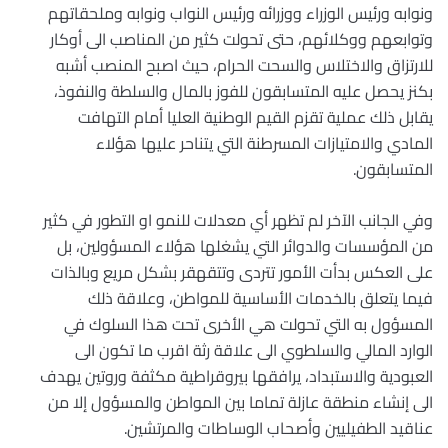
ونوابه ورئيس الوزراء ووزرائه ورئيس النواب ونوابه وملحقاتهم
وتوابعهم ووكلائهم، حتى تحولت كثير من المناصب الى أوكار
للارتزاق والاختلاس والسحت الحرام، حيث اصبح المنصب أشبه
بكنز يحصل عليه المتسابقون للفوز بالمال والسلطة والنفوذ،
يقابل ذلك عملية تقزم القيم الوطنية العليا أمام التهافت
المادي والامتيازات المسرطنة التي يتناحر عليها هؤلاء
المتسابقون.
وفي الجانب الآخر لم تظهر أي معدلات للنمو او التطور في كثير
من المؤسسات والدوائر التي يشغلها هؤلاء المسؤولين، بل
على العكس بدأت الأمور تتردى وتتقهقر بشكل مريع وبالذات
فيما يتعلق بالخدمات الأساسية للمواطن، وعلاقة ذلك
المسؤول به التي تحولت هي الأخرى تحت هذا السلوك في
الوارد المالي والسلطوي الى علاقة رثة اقرب ما تكون الى
العبودية والاستبداد، يرافقها بيروقراطية مكثفة وروتين يهدف
الى إنشاء منطقة عازلة تماما بين المواطن والمسؤول إلا من
عناقيد الطفيليين وأصحاب الوساطات والمرتشين.