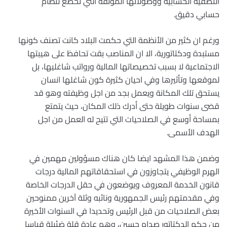
التصفية الحسابية ووصولاتها الموثقة التي تخضع لنظام
حسابي دقيق.
ورغم ان كثير من الأنظمة التي حكمت البلاد كانت تصنف كونها
مستبدة ودكتاتورية، الا ان المناصب بقت تحافظ على هيبتها
الاجتماعية لا بسبب تخصيصاتها المالية ورواتب شاغليها، بل
لموقعها وتأثيرها وفي احيان كثيرة كون شاغلها انسان
يستحق تلك المكانة ويعمل بجد من اجل وظيفته وهو قد
قضى سنوات طويلة حتى أدرك ذلك المكان، حيث يتمتع
بمساحة أوسع في الصلاحيات التي تتيح له العمل من اجل
الهدف الأسمى.
وضمن هذا المشهد ايضا كان هناك مسؤولين مهمين في
الهرم الوظيفي يتجاوزون في استحقاقاتهم المالية درجات
قانون الخدمة المعروف ويوضعون في حقل الدرجات الخاصة
وفي مقدمتهم رئيس الجمهورية ونائبه وثلة آخرين ممنوحين
بعض الصلاحيات من قبل الرئيس وتحديدا في السنوات الأخيرة
من حكم الدكتاتور صدام حسين، وهم عادة قلة ضئيلة قياسا