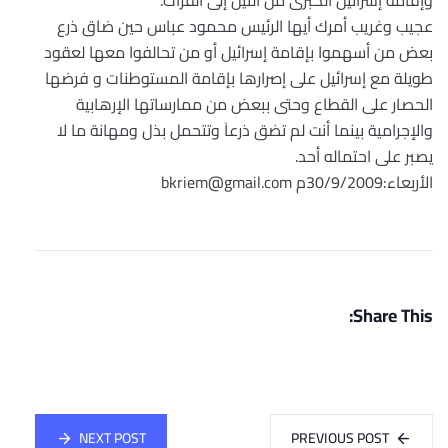
وإقامة إسرائيل الكبرى من النيل إلى الفرات.
عجيب وغريب أمرك أيها الرئيس محمود عباس حين ضاق ذرع
بعض من أسهموا بإقامة إسرائيل أو من تحالفوا معها لعقود
طويلة مع إسرائيل على إصرارها بإقامة المستوطنات و فرضها
الحصار على القطاع وحتى ببعض من ممارساتها الإرهابية
والإجرامية بينما أنت لم تضق ذرعاَ وتتحمل بذل ومهانة ما لا
يصبر على احتماله أحد.
الأربعاء:30/9/2009م bkriem@gmail.com
Share This:
NEXT POST
PREVIOUS POST