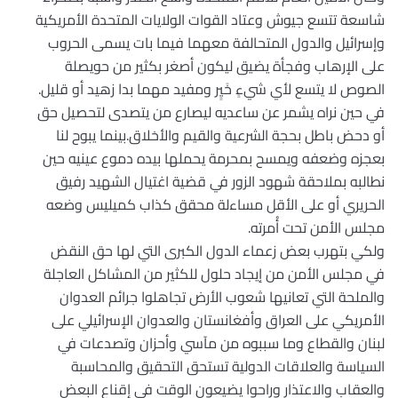
شاسعة تتسع جيوش وعتاد القوات الولايات المتحدة الأمريكية
وإسرائيل والدول المتحالفة معهما فيما بات يسمى الحروب
على الإرهاب وفجأة يضيق ليكون أصغر بكثير من حويصلة
الصوص لا يتسع لأي شيءٍ خَيٍر ومفيد مهما بدا زهيد أو قليل.
في حين نراه يشمر عن ساعديه ليصارع من يتصدى لتحصيل حق
أو دحض باطل بحجة الشرعية والقيم والأخلاق.بينما يبوح لنا
بعجزه وضعفه ويمسح بمحرمة يحملها بيده دموع عينيه حين
نطالبه بملاحقة شهود الزور في قضية اغتيال الشهيد رفيق
الحريري أو على الأقل مساءلة محقق كذاب كميليس وضعه
مجلس الأمن تحت أُمرته.
ولكي بتهرب بعض زعماء الدول الكبرى التي لها حق النقض
في مجلس الأمن من إيجاد حلول للكثير من المشاكل العاجلة
والملحة التي تعانيها شعوب الأرض تجاهلوا جرائم العدوان
الأمريكي على العراق وأفغانستان والعدوان الإسرائيلي على
لبنان والقطاع وما سببوه من مآسي وأحزان وتصدعات في
السياسة والعلاقات الدولية تستحق التحقيق والمحاسبة
والعقاب والاعتذار وراحوا يضيعون الوقت في إقناع البعض