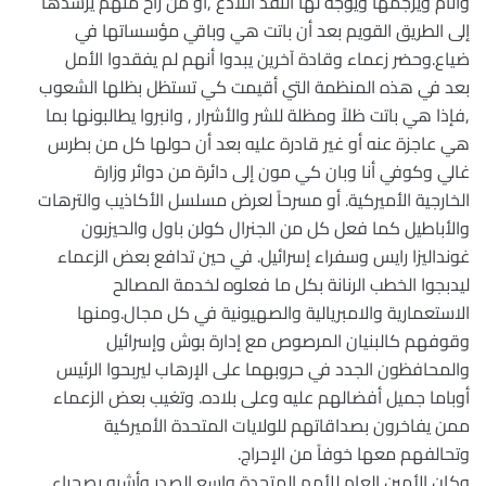
وآثام ويرجمها ويوجه لها النقد اللاذع ,أو من راح منهم يرشدها
إلى الطريق القويم بعد أن باتت هي وباقي مؤسساتها في
ضياع.وحضر زعماء وقادة آخرين يبدوا أنهم لم يفقدوا الأمل
بعد في هذه المنظمة التي أقيمت كي تستظل بظلها الشعوب
,فإذا هي باتت ظلاً ومظلة للشر والأشرار , وانبروا يطالبونها بما
هي عاجزة عنه أو غير قادرة عليه بعد أن حولها كل من بطرس
غالي وكوفي أنا وبان كي مون إلى دائرة من دوائر وزارة
الخارجية الأميركية. أو مسرحاً لعرض مسلسل الأكاذيب والترهات
والأباطيل كما فعل كل من الجنرال كولن باول والحيزبون
غونداليزا رايس وسفراء إسرائيل. في حين تدافع بعض الزعماء
ليدبجوا الخطب الرنانة بكل ما فعلوه لخدمة المصالح
الاستعمارية والامبريالية والصهيونية في كل مجال.ومنها
وقوفهم كالبنيان المرصوص مع إدارة بوش وإسرائيل
والمحافظون الجدد في حروبهما على الإرهاب ليربحوا الرئيس
أوباما جميل أفضالهم عليه وعلى بلاده. وتغيب بعض الزعماء
ممن يفاخرون بصداقاتهم للولايات المتحدة الأميركية
وتحالفهم معها خوفاً من الإحراج.
وكان الأمين العام للأمم المتحدة واسع الصدر وأشبه بصحراء