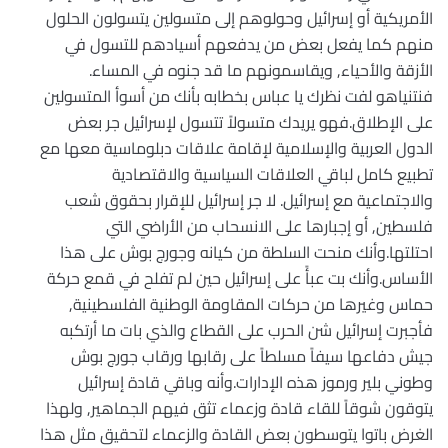
الأمريكية أو إسرائيل وحولوهم إلى متسولين يتسولون الحلول
منهم كما يفعل بعض من يدفعهم أسيادهم للتسول في
الأزقة والأحياء, ويقاسمونهم ما قد جنوه في المساء.
فنتنياهو لفت نظرك يا عباس بخطابه بأنك من أسوأ المتسولين
على الإطلاق.فهو يريدك متسولاً تتسول لإسرائيل جر بعض
الدول العربية والإسلامية لإقامة علاقات دبلوماسية معها مع
تطبيع كامل لباقي العلاقات السياسية والاقتصادية
والاجتماعية مع إسرائيل. لا جر إسرائيل للإقرار بحقوق شعب
فلسطين, أو إجبارها على الانسحاب من الأراضي التي
احتلتها.وأنك منحت السلطة من كيانه وجورج بوش على هذا
الأساس.وأنك بت عبأً على إسرائيل حين لم تفلح في قمع حركة
حماس وغيرها من حركات المقاومة الوطنية الفلسطينية,
فأجبرت إسرائيل شن الحرب على القطاع والذي بات ما أرتكبه
جيش دفاعها سيفاً مسلطاً على رقابها ورقاب جورج بوش
وطوني بلير ورموز هذه الإدارات.وأنه وباقي قادة إسرائيل
يتوقون شوقاً للقاء قادة وزعماء تثق فيهم الجماهير, ولهذا
الغرض باتوا يتوسطون بعض القادة والزعماء لتحقيق مثل هذا