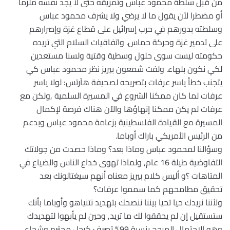
من قبل سلطة محمود عباس وتمزيقه حتى لا يجد نفسه ملزماً
أو مضطرا لأن يقول ما لا يرضي ولا يشرف محمود عباس
وسلطته بدورهم في حرب إسرائيل على قطاع غزة وإصرارهم
على تدمير غزة وحركة حماس. واتفاقيات السلام التي تريده
حكومته ليست سوى حلول وسطية وقتية ولسنا مستعدين
لكي نكون بلهاء. ولفت شمعون بيريز نظر محمود عباس كي
يتجنب خطأ ياسر عرفات بتصريحه لصحيفة هآرتس: لولا ياسر
عرفات لما كان ممكنا الشروع في المسيرة السلمية ,ولكن مع
عرفات لم يكن ممكنا إنهاؤها والآن هناك فرصة لإكمال
المسيرة مع القيادة الفلسطينية بزعامة محمود عباس وبدعم
من الرئيس الأمريكي باراك أوباما.
وسؤالنا لمحمود عباس وماذا بعد؟ وماذا حصدت من جولاتك
التفاوضية طيلة 16 عام, ولماذا تهوى خداع الناس والضياع في
المتاهات ؟و أليس كلام بيريز معناه أنهم سيغتالونك بعد
تحقيق مطامحهم كما سمموا عرفات؟
ولأننا نريدك حيا تحيا بيننا ننصحك بتهديد نتنياهو وأوباما بأنك
ستستقيل إن لم يحققوا لك ما تريد, وحين لم يأبهوا لتهديدك
وهو الاحتمال المرجح بنسبة 99% تصرف كرجل محترم وشجاع