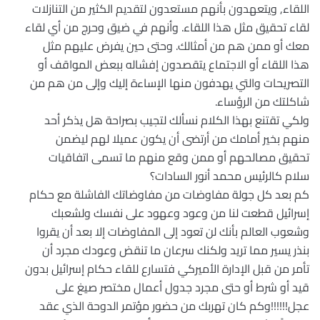
اللقاء, ويتعهدون بأنهم مستعدون لتقديم الكثير من التنازلات
لقاء تحقيق مثل هذا اللقاء. وأنهم في ضيق وحرج من أي لقاء
معك أو ممن هم من أمثالك. وحتى حين يفرض عليهم مثل
هذا اللقاء أو الاجتماع يتقصدون إفشاله ببعض المواقف أو
التصريحات والتي يهدفون منها الإساءة إليك وإلى من هم من
شاكلتك من الرؤساء.
ولكي تقتنع بهذا الكلام نسألك لتجيب بصراحة هل يذكر أحد
منهم بخير أمامك من أرتضى أن يكون عميلا لهم ليضمن
تحقيق مصالحهم أو ممن وقع منهم ما تسمى اتفاقيات
سلام كالرئيس محمد أنور السادات؟
كم بعد كل جولة مفاوضات من مفاوضاتك الفاشلة مع حكام
إسرائيل قطعت لنا من وعود وعهود على نفسك ولشعبك
وشعوب العالم بأنك لن تعود إلى المفاوضات إلا بعد أن يقروا
بنذر يسير مما تريد ولكنك سرعان ما تنقض وعودك مجرد أن
تأمر من قبل الإدارة الأميركي فتسارع للقاء حكام إسرائيل بدون
قيد أو شرط أو حتى مجرد جدول أعمال مختصر صيغ على
عجل!!!!!!وكم كان تهربك من حضور مؤتمر الدوحة الذي عقد