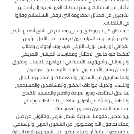
فأعلن عن استقالتك,وسلم سلطتك الغير شرعية إلى أصحابها
الشرعيين من فصائل المقاومة التي ترفض الاستسلام وفازوا
في الانتخابات.
خيبت ظن كل حر ووطني وعربي ومسلم في شتى أصقاع الأرض
أنت و ورئيس وفد العراق حين لم تقلدا على الأقل الرئيس
القذافي أو رئيس الوزراء التركي طيب رجب أردوغان بخطاب
تفضحا فيه مآسي الاحتلال وممارسات الجيشين الأمريكي
والإسرائيلي وأجهزتهما الأمنية في انتهاكهم للحرمات وحقوق
الإنسان وقتل الأبرياء وزج عشرات الألوف من العراقيين
والفلسطينيين في السجون والمعتقلات واغتصابهم للرجال
والنساء, وتحريك عواطف الحضور والمشاهدين والمستمعين
بما لحق للمتاحف ودور العبادة والعلم والمسجد الأقصى
والأطفال والبيئة من أضرار,واستغلال ذلك للطلب وبإلحاح
بمحاسبة المتسببين وتقديم التعويضات.
نريد تحصيل حقوقنا الشرعية بشكل شرعي وقانوني من قبل
زعماء يخافون الله ومحبوبون من الشعبين العربي والإسلامي
لا متقمصي زعامة أو زعماء فرضوا على شعوبهم بقوة الإدارة