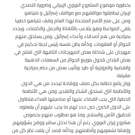
بخطورة موضوع المشروع النووي الإيراني وضرورة التصدي
لإيران ليطابقوا مواقفهم مع مواقف إسرائيل و نتنياهو.
ومن على منبر الأمم المتحدة لهذا العام وقف نتنياهو خطيبا
يلقي المواعظ وهو يتلاعب بالألفاظ والجمل والكلمات. ويحدد
بمزاجية من هم أصدقاء وأعداء إسرائيل ,ومن يستحق منهم
الجوائز أو العقوبات. وكأنه يظن نفسه رئيس لجنة تحكيم في
مهرجان على شاكلة بعض المهرجانات التافهة التي تفتتح في
بعض البلدان مُخول بتوزيع الجوائز من السعفات الذهبية
والفضية والبرونزية أو طرد وتأنيب بعض من حضر بمزاجية
مقرفة.
وراح يتابع خطابه بكل صلف ووقاحة ليحدد من هي الدول
والأنظمة التي تستحق الشكر والتقدير, ومن هي الأنظمة
الخطرة التي يجب القضاء عليها أو مناصبتها العداء.فتطاول
على الدول الكبرى حين حدد لهم ما يجب عليهم أن يفعلوه
لتحقيق الأمن والسلام, وما هو مطلوب منهم بخصوص
مشروع إيران النووي. رغم أن هذا تدخل سافر ووقح بشؤونهم,
وإهانة لشعوبهم وأنظمتهم. وكأنه قصد أن يلفت نظر كل من