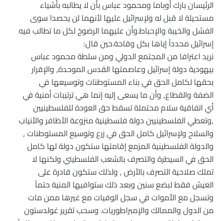
الرئيسان بارك أوباما ومحمود عباس بأن لا يطالبه بأشياء
مستحيلة لا قبل له ولإسرائيل عليها لأنهما لن يحصدا سوى
الفشل والخيبة والإحباط.وأن عليهما الرضوخ لكل ما تطالب فيه
إسرائيل محدداً إياها بكل وقاحة.حين قال:
نريد اعترافا من المجتمع الدولي ومن سلطة محمود عباس
بيهودية دولة إسرائيل وعاصمتها القدس الموحدة, والإقرار
بحقها لكامل الحق في بناء المستوطنات وتوسيعها في
الضفة والقطاع, وأن ما يسعى إليه إنما هي ترتيبات أمنية في
أي اتفاقية سلام محتملة تسقط حق العودة للفلسطينيين
,وتعطي الفلسطينيين دولة فلسطينية منزوعة الأظافر والأنياب
والسلاح ولإسرائيل كامل الحق في زرع وتوسيع المستوطنات ,
والدولة الفلسطينية المزمع إقامتها ستكون دولة لها كامل
الحق في السيطرة والتصرف بالشعب الفلسطيني ولكنها لا
تملك صلاحية التصرف بالأرض , ولذلك ستكون قادرة على
العيش فقط لبضع سنين وبعد ذلك ستوافيها المنية حتماً
وتسجل مع الأموات في سجل الوفيات مع غيرها ممن مات
من الدول والممالك والإمبراطوريات. وسحب تقرير غولدستون