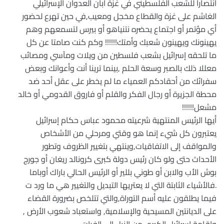
انتصاراً للشعب الفلسطيني في غزة أبان العدوان الإسرائيلي
الغاشم على غزة والقطاع مخجل ومعيب,في حين تهرع لحضور
أي مؤتمر أو اجتماع يحضره نتنياهو أو بيرس لتسمعهم وهم
يهينونك ويهينون شعبك وأمتك!!!!!! وكم كنت صامتا عن كل
ما تلحقه إسرائيل بشعب فلسطين من ويلات ومآسي ومصائب
معللا ذلك بالصبر وسعة الحلم ,بينما ترينا أنت وأعوانك وبعض
سفرائك من أحقادكم العمياء ما لم يخطر على عقل أحد ضد
محطة الجزيرة أو رجال الفكر والقلم أو فاروق القدومي أو خالد
مشعل!!!!!!
أيها الرئيس المنتهية شرعيته محمود عباس حكام إسرائيل
يعتبرون كل شيء إنما هو وقتي ومرحلي من الأشخاص
والمواقف إلى الاتفاقيات,وينتهي بتغيير الظروف وتطور
الأحداث حتى ولو كان رئيس دولة كبرى كرونالد ريغان أو جورج
بوش الأب والابن أو طوني بللير أو الرئيس الحالي باراك أوباما
.فالأشياء الثابتة التي لا يعتريها التبديل والتغيير هي ما ورد ت
فيما يطلقون عليه أسم التوراة,والتي تتلخص بضرورة القضاء
على الديانتين المسيحية والإسلامية, واستعباد شعوب الأرض ,