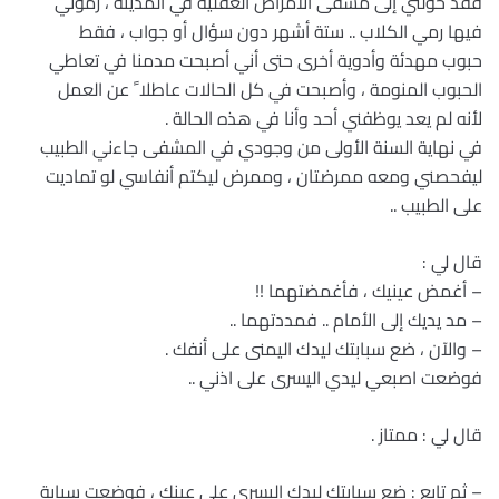
فقد حولني إلى مشفى الأمراض العقلية في المدينة ، رموني
فيها رمي الكلاب .. ستة أشهر دون سؤال أو جواب ، فقط
حبوب مهدئة وأدوية أخرى حتى أني أصبحت مدمنا في تعاطي
الحبوب المنومة ، وأصبحت في كل الحالات عاطلا ً عن العمل
لأنه لم يعد يوظفني أحد وأنا في هذه الحالة .
في نهاية السنة الأولى من وجودي في المشفى جاءني الطبيب
ليفحصني ومعه ممرضتان ، وممرض ليكتم أنفاسي لو تماديت
على الطبيب ..
قال لي :
– أغمض عينيك ، فأغمضتهما !!
– مد يديك إلى الأمام .. فمددتهما ..
– والآن ، ضع سبابتك ليدك اليمنى على أنفك .
فوضعت اصبعي ليدي اليسرى على اذني ..
قال لي : ممتاز .
– ثم تابع : ضع سبابتك ليدك اليسرى على عينك ، فوضعت سبابة