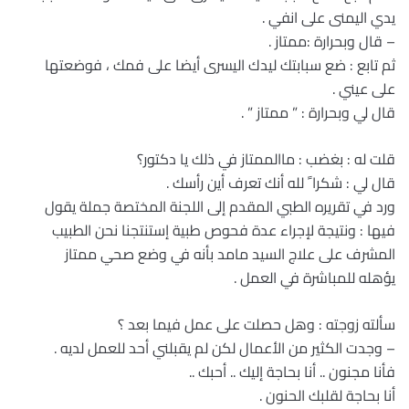
يدي اليمنى على انفي .
– قال وبحرارة :ممتاز .
ثم تابع : ضع سبابتك ليدك اليسرى أيضا على فمك ، فوضعتها
على عيني .
قال لي وبحرارة : ” ممتاز ” .
قلت له : بغضب : ماالممتاز في ذلك يا دكتور؟
قال لي : شكرا ً لله أنك تعرف أين رأسك .
ورد في تقريره الطبي المقدم إلى اللجنة المختصة جملة يقول
فيها : ونتيجة لإجراء عدة فحوص طبية إستنتجنا نحن الطبيب
المشرف على علاج السيد مامد بأنه في وضع صحي ممتاز
يؤهله للمباشرة في العمل .
سألته زوجته : وهل حصلت على عمل فيما بعد ؟
– وجدت الكثير من الأعمال لكن لم يقبلني أحد للعمل لديه .
فأنا مجنون .. أنا بحاجة إليك .. أحبك ..
أنا بحاجة لقلبك الحنون .