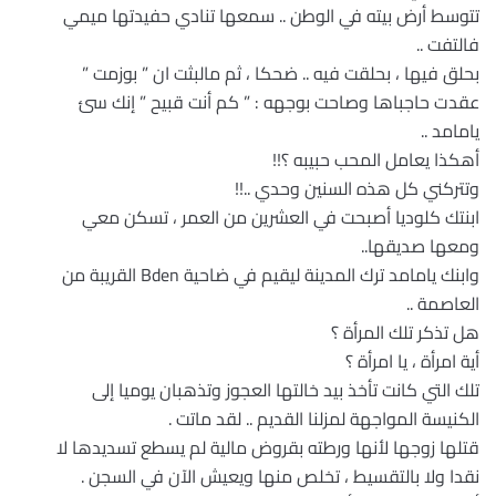
تتوسط أرض بيته في الوطن .. سمعها تنادي حفيدتها ميمي
فالتفت ..
بحلق فيها ، بحلقت فيه .. ضحكا ، ثم مالبثت ان ” بوزمت ”
عقدت حاجباها وصاحت بوجهه : ” كم أنت قبيح ” إنك سئ
يامامد ..
أهكذا يعامل المحب حبيبه ؟!!
وتتركني كل هذه السنين وحدي ..!!
ابنتك كلوديا أصبحت في العشرين من العمر ، تسكن معي
ومعها صديقها..
وابنك يامامد ترك المدينة ليقيم في ضاحية Bden القريبة من
العاصمة ..
هل تذكر تلك المرأة ؟
أية امرأة ، يا امرأة ؟
تلك التي كانت تأخذ بيد خالتها العجوز وتذهبان يوميا إلى
الكنيسة المواجهة لمزلنا القديم .. لقد ماتت .
قتلها زوجها لأنها ورطته بقروض مالية لم يسطع تسديدها لا
نقدا ولا بالتقسيط ، تخلص منها ويعيش الآن في السجن .