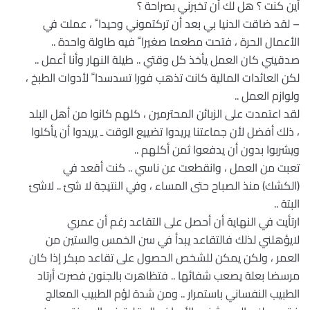
أين كنت ؟ هل لك أن تخبرني بصراحة ؟
– لقد ضاقت الدنيا بي بعد أن تركتموني وحيدا ً ، عملت في
الأعمال الحرة ، فتحت مطعما صغيرا ً فيه طاولة واحدة ..
صدقيني كان العمل يأخذ كل وقتي .. طيلة النهار وأنا أعمل ..
لكن العائدات المالية كانت تذهب فورا تسدسدا ً لأدوات الطبخ ،
ولوازم العمل ..
لقد اعتمدت على الزبائن المحترمين ، كلهم كانوا من أهل البلد
، ذلك أفضل لأن جماعتنا يريدوا تضييع الوقت ـ يريدوا أن يأكلوا
ويشربوا بدون أن يدفعوا ثمن أكلهم ..
تعبت من العمل ، وانقطعت عن ناسي .. كنت أقعد في
(الكشك) منذ الصباح حتى المساء ، وفي النتيجة لا شئ .. لاشئ
البتة ..
ارتأيت في النهاية أن أحصل على التقاعد رغم أن عمري
لايؤهلني لذلك فالتقاعد يبدأ في سن الخمس والستين من
العمر ، ولكن يمكن للشخص الحصول على تقاعد مبكر إذا كان
مرسضا بعلة يصعب شفائها .. فتظاهرت بالجنون فصرت أرتاد
الطبيب النفساني باستمرار .. ومن شدة لؤم الطبيب المعالج