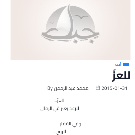
أدب
للعزّ
2015-01-31
محمد عبد الرحمن
By
للعزّ..
للرعد يعبر في الرمال
وفي القفار
للروح ..