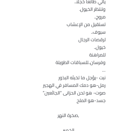
يأتي طائعا خجلا..
وتنتظر الخيول.
مروج..
تستقيل من الإعشاب
سيوف..
لرقصات الرجال
خيول..
للمراهنة
وفرسان..للسباقات الطويلة
…
نبت -يؤجل ما تخبئه البذور
رمل-هو دمك المسافر في الهجير
صوت- هو لحن الحزانى “الجائعين”
جسد-هو الملح
,صخرة النهر
الخمير