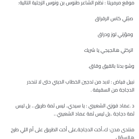
موقع مرمريتا : نظم الشاعر طنوس بن ونوس الزجلية التالية:
صبّلي كاس الرقراق
وموّزني لوز ودراق
اتركلي هالجيجي يا شريك
وشو بدنا بالقيق وقاق
.
نبيل فياض : لابد من تدجين الخطاب الديني حتى لا تنحدر
الدجاجة من السقيفة
.
د .عماد فوزي الشعيبي : يا سيدي.. ليس ثمة طريق .. بل ليس
ثمة دجاجة ..بل ليس ثمة عماد الشعيبي .
.
منتدى مدن: ك..أخت الدجاجة,على أخت الطريق على أم اللي طرح
هالسؤال