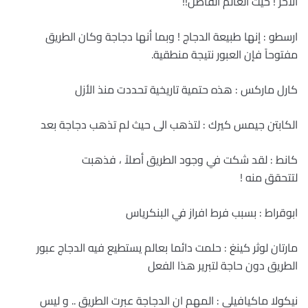
الآخر ! حيث العالم الفاضل
!!
ارسطو : إنها طبيعة الدجاج ! وبما أنها دجاجة وكان الطريق
مفتوحاً فإن العبور نتيجة منطقية
.
كارل ماركس : هذه حتمية تاريخية تحددت منذ الأزل
الكابتن جيمس كيرك : لتذهب الى حيث لم تذهب دجاجة بعد
كانط : لقد شكت في وجود الطريق أصلاً ، فذهبت
لتتحقق منه
!
ابوقراط : بسبب فرط افراز في البنكرياس
مارتان لوثر كينغ : حلمت دائما بعالم يستطيع فيه الدجاج عبور
الطريق دون حاجة لتبرير هذا الفعل
نيكولا ماكيافيلى : المهم ان الدجاجة عبرت الطريق .. و ليس