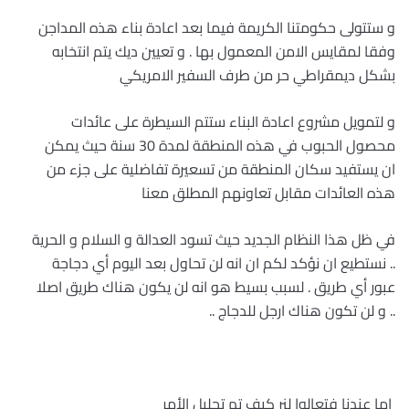
و ستتولى حكومتنا الكريمة فيما بعد اعادة بناء هذه المداجن
وفقا لمقايس الامن المعمول بها . و تعيين ديك يتم انتخابه
بشكل ديمقراطي حر من طرف السفير الامريكي
و لتمويل مشروع اعادة البناء ستتم السيطرة على عائدات
محصول الحبوب في هذه المنطقة لمدة 30 سنة حيث يمكن
ان يستفيد سكان المنطقة من تسعيرة تفاضلية على جزء من
هذه العائدات مقابل تعاونهم المطلق معنا
في ظل هذا النظام الجديد حيث تسود العدالة و السلام و الحرية
.. نستطيع ان نؤكد لكم ان انه لن تحاول بعد اليوم أي دجاجة
عبور أي طريق . لسبب بسيط هو انه لن يكون هناك طريق اصلا
.. و لن تكون هناك ارجل للدجاج
..
اما عندنا فتعالوا لنر كيف تم تحليل الأمر