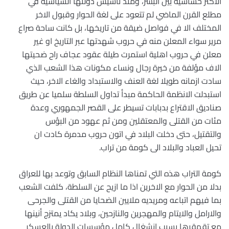
الاكثر حساسية بين البشر، ومنذ تأسيس دولتها السياسية في
مطلع القرن الماضي لم تتعود على لغة الحوار وقبول الاخر
المختلف الا في فواصل ضيقة من تاريخها، بل كانت ساحة صراع
مرير سواء المعلن منه في حروب شهدتها عبر التاريخ او غير
معلن في حروب اهلية استمرت طيلة عقود عجاف راح ضحيتها
الاف مؤلفة من خيرة رجال ونساء مكونات هذا الشعب الذي
سادت ازمانه طويلا لغة العنف والاستبداد والغاء الاخر، حيث
استبدلت الانظمة الحاكمة مبدأ تداول السلطة سلميا عن طريق
صناديق الاقتراع بدبابات تسيطر على القصر الجمهوري وعدة
مئات من القتلى والمعتقلين ومن ثم عهود من البؤس
والتقتيل، حتى دخلت البلاد في اتون حروب مدمرة كادت ان
تحيل العباد والبلاد الى كومة من تراب.
كومة التراب هذه التي تمناها النظام السابق وتوعد بها للعراق
بدلا من الحوار مع الاخرين اذا ما ازيح عن السلطة، كلفت الشعب
بما فيهم اتباعه ومريديه ملايين الضحايا من القتلى والجرحى
والارامل والايتام والمهجرين والنازحين، وبلاد يكاد يمتزج أنينها
مع تقهقرها بسبب انشغال كامل مؤسسات الدولة بالعسكر