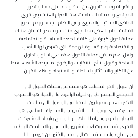
والشرطة وما يحتاجون من عدة وعدد على حساب تطور
المجتمع وخدماته الاساسية، هذا الصراع العنيف بين قوى
الماضي المستبد والدموي وبين النظام الجديد ورغم الصور
القاتمة امام البعض مما يجري منذ سنوات طويلة فان هناك
عملية تحول كبيرة على كافة الصعد السياسية والاجتماعية
والاقتصادية رغم قساوة الهجمة التي يتعرض لها الشعب،
ولعل اهم ما في عملية التحول هذه هي اسلوب تداول
السلطة وقبول نتائج الانتخابات والرضوخ لما يريده الشعب، بعيدا
عن التكابر والاستئثار بالسلطة او الاستبداد والغاء الاخرين.
ان قبول الاخر المختلف هو سمة من سمات التحول الى
المجتمع الديمقراطي والحياة الراقية، وان الحوار هو الاسلوب
الاكثر رفعة وسموا بين المختلفين للوصول الى قناعات
مشتركة حتى بوجود الاختلاف يبقى المشترك الاساسي هو
الايمان بالحوار وسيلة للتفاهم والتوافق وايجاد المشتركات
الاخرى، فقد تسببت لغة التشهير والتخوين والاتهامات الباطلة
في انتاج دوامة عنف ادت الى مقتل الكثير من خيرة رجالنا