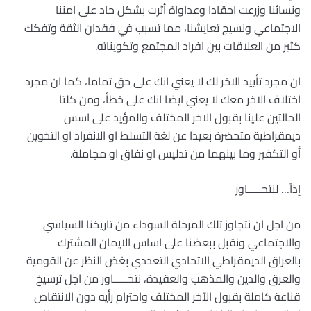
ونسائنا وزرعت احقادا وعداواة أثرت بشكل حاد على امننا
الاجتماعي ونسيج تعايشنا، مما تسبب في فقدان الثقة وتفكك
كثير من العلاقات بين افراد المجتمع وتكويناته.
ان مجرد تأييد الاخر لك لا يعني انك على حق تماما، كما ان مجرد
اختلاف الاخر معك لا يعني ايضا انك على خطأ، ومن كلتا
الحالتين علينا بقبول الاخر المختلف والمؤيد على اسس
ديمقراطية متحضرة بعيدا عن لغة التسلط او الانفراد او التخوين
أو التكفير وما بينهما من تدليس او نفاق او مجاملة.
إذاً… لنتحـــــاور
من اجل ان نتجاوز تلك المرحلة السوداء من تاريخنا السياسي
والاجتماعي ونقبل ببعضنا على اساس الايمان المشترك
بالعراق الديمقراطي الاتحادي التعددي بغض النظر عن القومية
والعرق والدين والمذهب والعقيدة، نتحـــــاور من اجل ترسيخ
قناعة كاملة بقبول الآخر المختلف واحترام رأيه دون الانتقاص